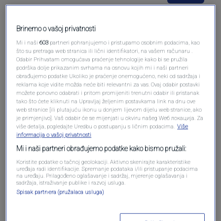
Brinemo o vašoj privatnosti
Mi i naši
603
partneri pohranjujemo i pristupamo osobnim podacima, kao
što su pretraga web stranica ili lični identifikatori, na vašem računaru .
Pošalji komentar
Odabir Prihvatam omogućava praćenje tehnologije kako bi se pružila
podrška dolje prikazanim svrhama na osnovu kojih mi i naši partneri
obrađujemo podatke Ukoliko je praćenje onemogućeno, neki od sadržaja i
reklama koje vidite možda neće biti relevantni za vas. Ovaj odabir postavki
možete ponovno odabrati i pritom promijeniti trenutni odabir ili pristanak
tako što ćete kliknuti na Upravljaj željenim postavkama link na dnu ove
web stranice [ili plutajuću ikonu u donjem lijevom dijelu web stranice, ako
je primjenjivo]. Vaš odabir će se mijenjati u okviru našeg Wеб локација. Za
više detalja, pogledajte Uredbu o postupanju s ličnim podacima.
Više
informacija o vašoj privatnosti
Mi i naši partneri obrađujemo podatke kako bismo pružali:
Oglas
Koristite podatke o tačnoj geolokaciji. Aktivno skenirajte karakteristike
uređaja radi identifikacije. Spremanje podataka i/ili pristupanje podacima
na uređaju. Prilagođeno oglašavanje i sadržaj, mjerenje oglašavanja i
sadržaja, istraživanje publike i razvoj usluga.
Spisak partnera (pružalaca usluga)