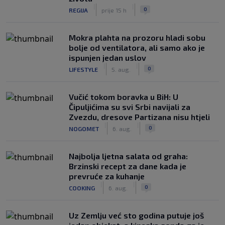
|
|
0
REGIJA
prije 15 h
Mokra plahta na prozoru hladi sobu
bolje od ventilatora, ali samo ako je
ispunjen jedan uslov
|
|
0
LIFESTYLE
5. aug.
Vučić tokom boravka u BiH: U
Čipuljićima su svi Srbi navijali za
Zvezdu, dresove Partizana nisu htjeli
|
|
0
NOGOMET
6. aug.
Najbolja ljetna salata od graha:
Brzinski recept za dane kada je
prevruće za kuhanje
|
|
0
COOKING
6. aug.
Uz Zemlju već sto godina putuje još