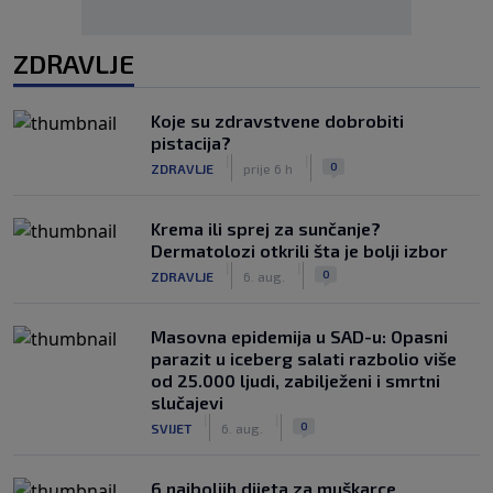
ZDRAVLJE
Koje su zdravstvene dobrobiti
pistacija?
|
|
0
ZDRAVLJE
prije 6 h
Krema ili sprej za sunčanje?
Dermatolozi otkrili šta je bolji izbor
|
|
0
ZDRAVLJE
6. aug.
Masovna epidemija u SAD-u: Opasni
parazit u iceberg salati razbolio više
od 25.000 ljudi, zabilježeni i smrtni
slučajevi
|
|
0
SVIJET
6. aug.
6 najboljih dijeta za muškarce