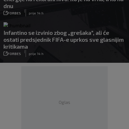
dnu
|
FORBES
prije 14 h
Infantino se izvinio zbog „grešaka“, ali će
ostati predsjednik FIFA-e uprkos sve glasnijim
kritikama
|
FORBES
prije 14 h
Oglas