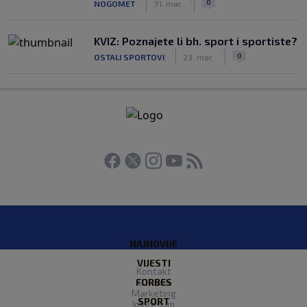
0
NOGOMET
31. mar.
KVIZ: Poznajete li bh. sport i sportiste?
|
|
0
OSTALI SPORTOVI
23. mar.
NAJNOVIJE
VIJESTI
Kontakt
FORBES
O nama
Marketing
SPORT
Impresum