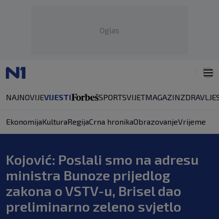
Oglas
NAJNOVIJE
VIJESTI
SPORT
SVIJET
MAGAZIN
ZDRAVLJE
Ekonomija
Kultura
Regija
Crna hronika
Obrazovanje
Vrijeme
Kojović: Poslali smo na adresu
ministra Bunoze prijedlog
zakona o VSTV-u, Brisel dao
preliminarno zeleno svjetlo