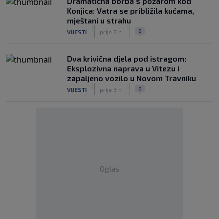
Dramatična borba s požarom kod
Konjica: Vatra se približila kućama,
mještani u strahu
|
|
0
VIJESTI
prije 2 h
Dva krivična djela pod istragom:
Eksplozivna naprava u Vitezu i
zapaljeno vozilo u Novom Travniku
|
|
0
VIJESTI
prije 3 h
Oglas