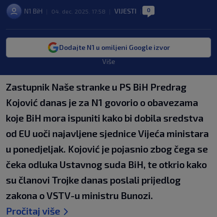
0
N1 BiH
VIJESTI
|
04. dec. 2025. 17:58
|
|
Dodajte N1 u omiljeni Google izvor
Više
Zastupnik Naše stranke u PS BiH Predrag
Kojović danas je za N1 govorio o obavezama
koje BiH mora ispuniti kako bi dobila sredstva
od EU uoči najavljene sjednice Vijeća ministara
u ponedjeljak. Kojović je pojasnio zbog čega se
čeka odluka Ustavnog suda BiH, te otkrio kako
su članovi Trojke danas poslali prijedlog
zakona o VSTV-u ministru Bunozi.
Pročitaj više