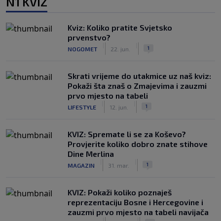
N1 KVIZ
Kviz: Koliko pratite Svjetsko
prvenstvo?
|
|
1
NOGOMET
22. jun.
Skrati vrijeme do utakmice uz naš kviz:
Pokaži šta znaš o Zmajevima i zauzmi
prvo mjesto na tabeli
|
|
1
LIFESTYLE
12. jun.
KVIZ: Spremate li se za Koševo?
Provjerite koliko dobro znate stihove
Dine Merlina
|
|
1
MAGAZIN
31. mar.
KVIZ: Pokaži koliko poznaješ
reprezentaciju Bosne i Hercegovine i
zauzmi prvo mjesto na tabeli navijača
|
|