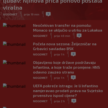
ljubav: Njihova priča ponovo postala
viralna
|
|
0
NOGOMET
prije 19 min
Neočekivan transfer na pomolu:
Monaco se uključio u utrku za Lukakua
|
|
0
NOGOMET
prije 49 min
Počela nova sezona: Željezničar na
Grbavici savladao BSK
|
|
0
NOGOMET
prije 1 h
Objavljeno koje države podržavaju
Infantina, a koje traže promjene: HNS
odavno zauzeo stranu
|
|
0
NOGOMET
prije 1 h
UEFA pokreće istragu: Je li Infantino
namjeravao prodati prava na Svjetsko
prvenstvo ispod cijene?
|
|
0
NOGOMET
prije 2 h