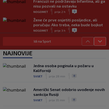
Francuzi ne podržavaju Infantina, ali ga
nisu pozvali na ostavku
|
|
0
NOGOMET
prije 2 h
Žene će prve osjetiti posljedice, ali
poručuju: Ako treba, neka bude bojkot
|
|
0
NOGOMET
prije 3 h
Zvanično: Samed Baždar ima novi klub,
Idi na Sport
zadužio broj sa velikom "težinom"
|
|
0
NOGOMET
prije 5 h
NAJNOVIJE
Prije nekoliko godina zaludjela je
internet, a onda nestala iz javnosti: Svi
Jedna osoba poginula u požaru u
se pitaju gdje je i šta radi (VIDEO)
Kaliforniji
|
|
0
OSTALI SPORTOVI
prije 5 h
|
|
0
SVIJET
prije 28 min
Američki Senat odobrio uvođenje novih
sankcija Rusiji
|
|
0
SVIJET
prije 35 min