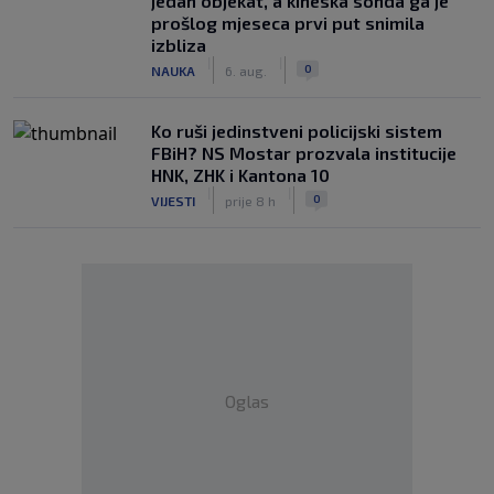
jedan objekat, a kineska sonda ga je
prošlog mjeseca prvi put snimila
izbliza
|
|
0
NAUKA
6. aug.
Ko ruši jedinstveni policijski sistem
FBiH? NS Mostar prozvala institucije
HNK, ZHK i Kantona 10
|
|
0
VIJESTI
prije 8 h
Oglas