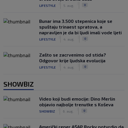
|
|
0
LIFESTYLE
5. aug.
Bunar imа 3.500 stepenica koje se
spuštaju trinaest spratova, a
napravljen je da bi ljudi imali vode ljeti
|
|
0
LIFESTYLE
4. aug.
Zašto se zacrvenimo od stida?
Odgovor krije ljudska evolucija
|
|
0
LIFESTYLE
4. aug.
SHOWBIZ
Video koji budi emocije: Dino Merlin
objavio najbolje trenutke s Koševa
|
|
0
SHOWBIZ
6. aug.
Američki reper A$AP Rocky potvrdio da