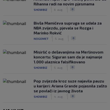
Rihanna radi na novim pjesmama
|
|
0
SHOWBIZ
6. aug.
Bivša Mamićeva supruga se udala za
NBA zvijezdu, pjevala se Rozga i
Marinko Rokvić
|
|
0
NOGOMET
5. aug.
Misirlić o dešavanjima na Merlinovom
koncertu: Siguran sam da je najmanje
1.000 ulaznica falsifikovano
|
|
0
SHOWBIZ
5. aug.
Pop zvijezda kroz suze najavila pauzu
u karijeri: Ariana Grande pojasnila zašto
se povlači iz javnog života
|
|
0
SHOWBIZ
4. aug.