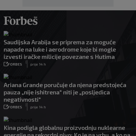
Saudijska Arabija se priprema za moguće
napade na luke i aerodrome koje bi mogle
izvesti iračke milicije povezane s Hutima
|
FORBES
prije 14 h
Ariana Grande poručuje da njena predstojeća
pauza „nije ishitrena“ niti je „posljedica
negativnosti“
|
FORBES
prije 14 h
Kina podigla globalnu proizvodnju nuklearne
energije na rekordni nivo: Ko je na vrhu, a ko na