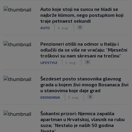
Auto koje stoji na suncu ne hladi se
najbrže klimom, nego postupkom koji
traje petnaest sekundi
|
|
0
AUTO
6. aug.
Penzioneri otišli na odmor u Italiju i
odlučili da se više ne vraćaju: "Mjesečni
troškovi su nam skresani na trećinu"
|
|
0
LIFESTYLE
5. aug.
Šezdeset posto stanovnika glavnog
grada u kojem živi mnogo Bosanaca živi
u stanovima koje daje grad
|
|
0
EKONOMIJA
5. aug.
Šokantni prizori: Njemica zapalila
apartman u Hrvatskoj, vlasnik na rubu
suza; "Nestalo je naših 50 godina
života"