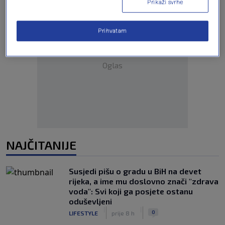
Prikaži svrhe
Prihvatam
Oglas
NAJČITANIJE
Susjedi pišu o gradu u BiH na devet
rijeka, a ime mu doslovno znači "zdrava
voda": Svi koji ga posjete ostanu
oduševljeni
|
|
0
LIFESTYLE
prije 8 h