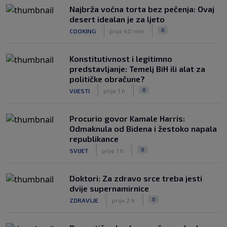
Najbrža voćna torta bez pečenja: Ovaj
desert idealan je za ljeto
|
|
0
COOKING
prije 40 min
Konstitutivnost i legitimno
predstavljanje: Temelj BiH ili alat za
političke obračune?
|
|
0
VIJESTI
prije 1 h
Procurio govor Kamale Harris:
Odmaknula od Bidena i žestoko napala
republikance
|
|
0
SVIJET
prije 1 h
Doktori: Za zdravo srce treba jesti
dvije supernamirnice
|
|
0
ZDRAVLJE
prije 2 h