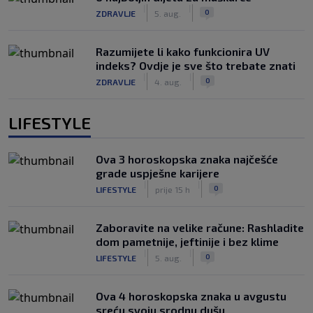
|
|
0
ZDRAVLJE
5. aug.
Razumijete li kako funkcionira UV
indeks? Ovdje je sve što trebate znati
|
|
0
ZDRAVLJE
4. aug.
LIFESTYLE
Ova 3 horoskopska znaka najčešće
grade uspješne karijere
|
|
0
LIFESTYLE
prije 15 h
Zaboravite na velike račune: Rashladite
dom pametnije, jeftinije i bez klime
|
|
0
LIFESTYLE
5. aug.
Ova 4 horoskopska znaka u avgustu
sreću svoju srodnu dušu