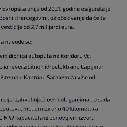
 Evropska unija od 2021. godine osigurala je
 Bosni i Hercegovini, uz očekivanje da će ta
esticije od 2,7 milijardi eura.
ma navode se:
vih dionica autoputa na Koridoru Vc;
ija reverzibilne hidroelektrane Čapljina;
stema u Kantonu Sarajevo za više od
ije, zahvaljujući ovim ulaganjima do sada
toputeva, modernizirano 40 kilometara
0 MW kapaciteta iz obnovljivih izvora
e vodosnabdijevanja i kanalizacije za oko