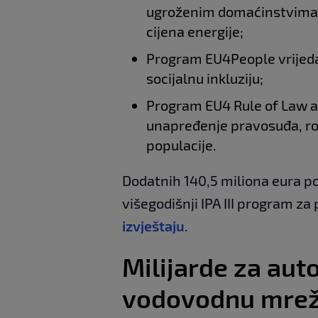
ugroženim domaćinstvima i
cijena energije;
Program EU4People vrijedan
socijalnu inkluziju;
Program EU4 Rule of Law an
unapređenje pravosuđa, ro
populacije.
Dodatnih 140,5 miliona eura po
višegodišnji IPA III program za
izvještaju
.
Milijarde za aut
vodovodnu mre