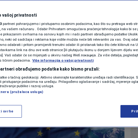
ravo dobija od EU?
SHOWBIZ
KOLUMNE
 vašoj privatnosti
 podatke o
3
partneri pohranjujemo i pristupamo osobnim podacima, kao što su pretraga web stran
ori, na vašem računaru . Odabir Prihvatam omogućava praćenje tehnologije kako bi se 
moći i investicijama
je prikazanim svrhama na osnovu kojih mi i naši partneri obrađujemo podatke Ukoliko
 neki od sadržaja i reklama koje vidite možda neće biti relevantni za vas. Ovaj odab
PODCAST
no odabrati i pritom promijeniti trenutni odabir ili pristanak tako što ćete kliknuti na U
tavkama link na dnu ove web stranice [ili plutajuću ikonu u donjem lijevom dijelu we
1
VIJESTI
komentar
|
N1 SPECIJAL
vo]. Vaš odabir će se mijenjati u okviru našeg Wеб локација. Za više detalja, pogledaj
s ličnim podacima.
Više informacija o vašoj privatnosti
FENOMENI
 partneri obrađujemo podatke kako bismo pružali:
Više
datke o tačnoj geolokaciji. Aktivno skenirajte karakteristike uređaja radi identifikacije.
NEISTRAŽENO
ili pristupanje podacima na uređaju. Prilagođeno oglašavanje i sadržaj, mjerenje ogl
traživanje publike i razvoj usluga.
tnera (pružalaca usluga)
VIRALNO
FOTO
ži svrhe
Pri
PROMO
VIDEO