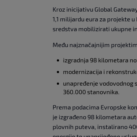
Kroz inicijativu Global Gateway
1,1 milijardu eura za projekte u
sredstva mobilizirati ukupne inv
Među najznačajnijim projekti
izgradnja 98 kilometara no
modernizacija i rekonstrukc
unapređenje vodovodnog si
360.000 stanovnika.
Prema podacima Evropske komis
je izgrađeno 98 kilometara au
plovnih puteva, instalirano 40
energije te unaprijeđene uslug