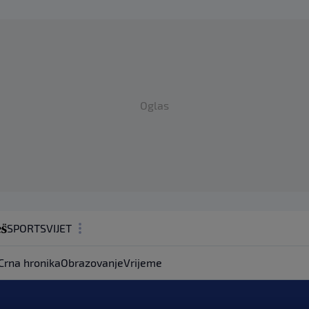
Oglas
SPORT
SVIJET
MAGAZIN
Crna hronika
Obrazovanje
Vrijeme
ZDRAVLJE