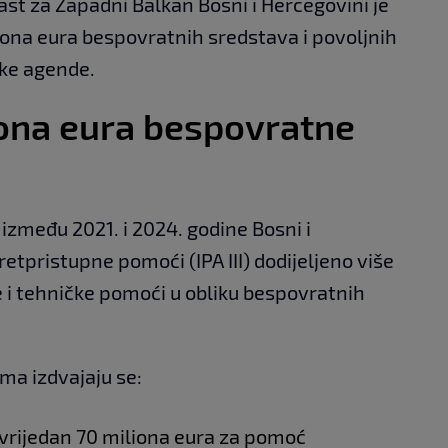
ast za Zapadni Balkan Bosni i Hercegovini je
iona eura bespovratnih sredstava i povoljnih
ke agende.
iona eura bespovratne
između 2021. i 2024. godine Bosni i
etpristupne pomoći (IPA III) dodijeljeno više
e i tehničke pomoći u obliku bespovratnih
a izdvajaju se:
vrijedan 70 miliona eura za pomoć