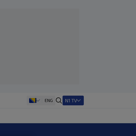
N1 TV
ENG