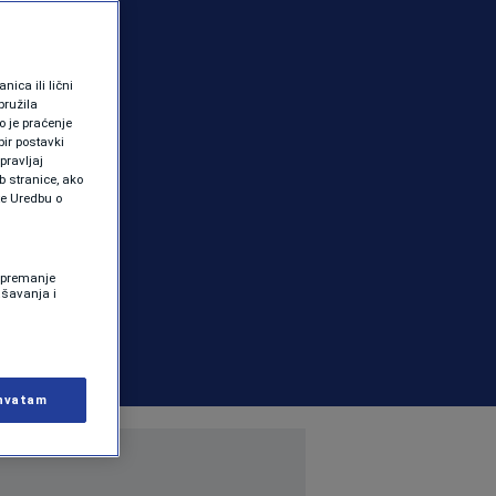
ica ili lični
pružila
 je praćenje
ir postavki
pravljaj
b stranice, ako
te Uredbu o
 Spremanje
ašavanja i
hvatam