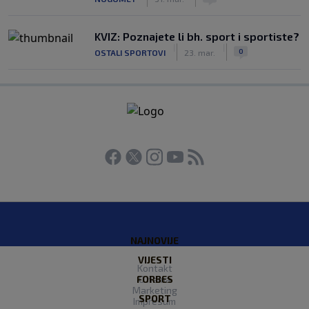
KVIZ: Poznajete li bh. sport i sportiste?
|
|
0
OSTALI SPORTOVI
23. mar.
NAJNOVIJE
VIJESTI
Kontakt
FORBES
O nama
Marketing
SPORT
Impresum