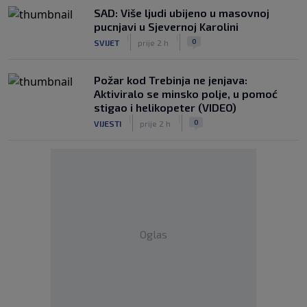
SAD: Više ljudi ubijeno u masovnoj
pucnjavi u Sjevernoj Karolini
|
|
0
SVIJET
prije 2 h
Požar kod Trebinja ne jenjava:
Aktiviralo se minsko polje, u pomoć
stigao i helikopeter (VIDEO)
|
|
0
VIJESTI
prije 2 h
Oglas