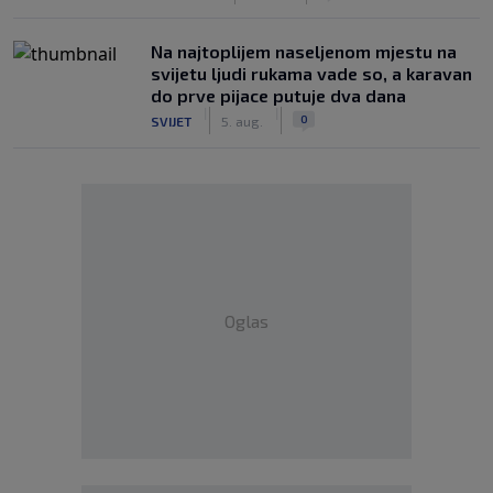
Na najtoplijem naseljenom mjestu na
svijetu ljudi rukama vade so, a karavan
do prve pijace putuje dva dana
|
|
0
SVIJET
5. aug.
Oglas