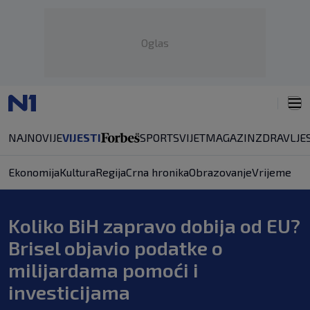
Oglas
NAJNOVIJE
VIJESTI
SPORT
SVIJET
MAGAZIN
ZDRAVLJE
Ekonomija
Kultura
Regija
Crna hronika
Obrazovanje
Vrijeme
Koliko BiH zapravo dobija od EU?
Brisel objavio podatke o
milijardama pomoći i
investicijama