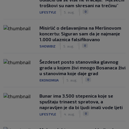
troškovi su nam skresani na trećinu"
|
|
0
LIFESTYLE
5. aug.
Misirlić o dešavanjima na Merlinovom
koncertu: Siguran sam da je najmanje
1.000 ulaznica falsifikovano
|
|
0
SHOWBIZ
5. aug.
Šezdeset posto stanovnika glavnog
grada u kojem živi mnogo Bosanaca živi
u stanovima koje daje grad
|
|
0
EKONOMIJA
5. aug.
Bunar imа 3.500 stepenica koje se
spuštaju trinaest spratova, a
napravljen je da bi ljudi imali vode ljeti
|
|
0
LIFESTYLE
4. aug.