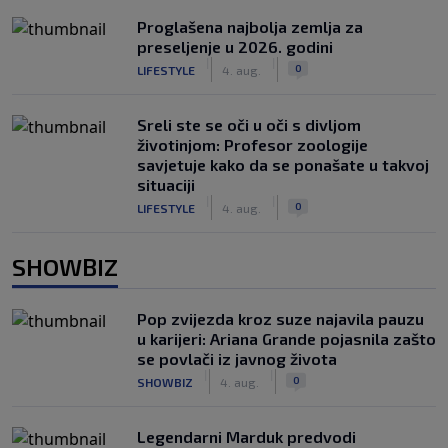
Proglašena najbolja zemlja za
preseljenje u 2026. godini
|
|
0
LIFESTYLE
4. aug.
Sreli ste se oči u oči s divljom
životinjom: Profesor zoologije
savjetuje kako da se ponašate u takvoj
situaciji
|
|
0
LIFESTYLE
4. aug.
SHOWBIZ
Pop zvijezda kroz suze najavila pauzu
u karijeri: Ariana Grande pojasnila zašto
se povlači iz javnog života
|
|
0
SHOWBIZ
4. aug.
Legendarni Marduk predvodi