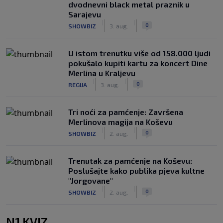
dvodnevni black metal praznik u
Sarajevu
|
|
0
SHOWBIZ
3. aug.
U istom trenutku više od 158.000 ljudi
pokušalo kupiti kartu za koncert Dine
Merlina u Kraljevu
|
|
0
REGIJA
3. aug.
Tri noći za pamćenje: Završena
Merlinova magija na Koševu
|
|
0
SHOWBIZ
2. aug.
Trenutak za pamćenje na Koševu:
Poslušajte kako publika pjeva kultne
"Jorgovane"
|
|
0
SHOWBIZ
2. aug.
N1 KVIZ