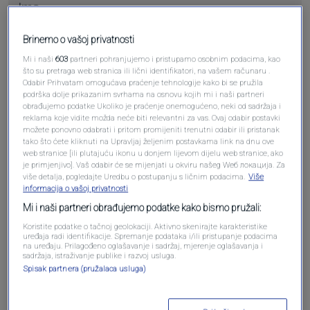
Brinemo o vašoj privatnosti
Pošalji komentar
Mi i naši
603
partneri pohranjujemo i pristupamo osobnim podacima, kao
što su pretraga web stranica ili lični identifikatori, na vašem računaru .
Odabir Prihvatam omogućava praćenje tehnologije kako bi se pružila
podrška dolje prikazanim svrhama na osnovu kojih mi i naši partneri
obrađujemo podatke Ukoliko je praćenje onemogućeno, neki od sadržaja i
reklama koje vidite možda neće biti relevantni za vas. Ovaj odabir postavki
možete ponovno odabrati i pritom promijeniti trenutni odabir ili pristanak
tako što ćete kliknuti na Upravljaj željenim postavkama link na dnu ove
web stranice [ili plutajuću ikonu u donjem lijevom dijelu web stranice, ako
je primjenjivo]. Vaš odabir će se mijenjati u okviru našeg Wеб локација. Za
više detalja, pogledajte Uredbu o postupanju s ličnim podacima.
Više
informacija o vašoj privatnosti
Oglas
Mi i naši partneri obrađujemo podatke kako bismo pružali:
Koristite podatke o tačnoj geolokaciji. Aktivno skenirajte karakteristike
uređaja radi identifikacije. Spremanje podataka i/ili pristupanje podacima
na uređaju. Prilagođeno oglašavanje i sadržaj, mjerenje oglašavanja i
sadržaja, istraživanje publike i razvoj usluga.
Spisak partnera (pružalaca usluga)