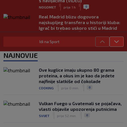
s navijačima (VIDEO)
|
|
0
NOGOMET
prije 1 h
Real Madrid blizu dogovora
najskupljeg transfera u historiji kluba:
Igrač bi trebao uskoro stići u Madrid
|
|
0
NOGOMET
prije 1 h
Idi na Sport
Lara Gut-Behrami završila karijeru:
Jedna od najvećih skijašica svih
NAJNOVIJE
vremena rekla "zbogom"
|
|
0
OSTALI SPORTOVI
prije 1 h
Ove kuglice imaju ukupno 80 grama
Predsjednik FIFA-e ne odustaje od
proteina, a okus im je kao da jedete
svojih planova: Otkriveno šta je
najfinije slatkiše od čokolade
ponudio Marokancima za podršku
|
|
|
|
0
COOKING
prije 0 min.
0
NOGOMET
prije 2 h
Vulkan Fuego u Gvatemali se pojačava,
vlasti objavile upozorenja putnicima
|
|
0
SVIJET
prije 52 min.