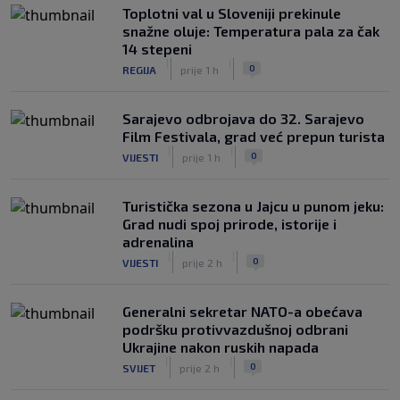
Toplotni val u Sloveniji prekinule
snažne oluje: Temperatura pala za čak
14 stepeni
|
|
0
REGIJA
prije 1 h
Sarajevo odbrojava do 32. Sarajevo
Film Festivala, grad već prepun turista
|
|
0
VIJESTI
prije 1 h
Turistička sezona u Jajcu u punom jeku:
Grad nudi spoj prirode, istorije i
adrenalina
|
|
0
VIJESTI
prije 2 h
Generalni sekretar NATO-a obećava
podršku protivvazdušnoj odbrani
Ukrajine nakon ruskih napada
|
|
0
SVIJET
prije 2 h