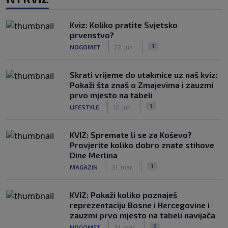
Kviz: Koliko pratite Svjetsko
prvenstvo?
|
|
1
NOGOMET
22. jun.
Skrati vrijeme do utakmice uz naš kviz:
Pokaži šta znaš o Zmajevima i zauzmi
prvo mjesto na tabeli
|
|
1
LIFESTYLE
12. jun.
KVIZ: Spremate li se za Koševo?
Provjerite koliko dobro znate stihove
Dine Merlina
|
|
1
MAGAZIN
31. mar.
KVIZ: Pokaži koliko poznaješ
reprezentaciju Bosne i Hercegovine i
zauzmi prvo mjesto na tabeli navijača
|
|
0
NOGOMET
31. mar.