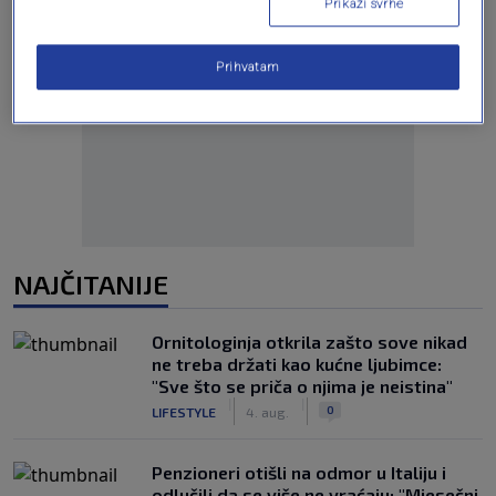
Prikaži svrhe
Prihvatam
Oglas
NAJČITANIJE
Ornitologinja otkrila zašto sove nikad
ne treba držati kao kućne ljubimce:
"Sve što se priča o njima je neistina"
|
|
0
LIFESTYLE
4. aug.
Penzioneri otišli na odmor u Italiju i
odlučili da se više ne vraćaju: "Mjesečni