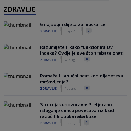
ZDRAVLJE
6 najboljih dijeta za muškarce
|
|
0
ZDRAVLJE
prije 2 h
Razumijete li kako funkcionira UV
indeks? Ovdje je sve što trebate znati
|
|
0
ZDRAVLJE
4. aug.
Pomaže li jabučni ocat kod dijabetesa i
mršavljenja?
|
|
0
ZDRAVLJE
4. aug.
Stručnjak upozorava: Pretjerano
izlaganje suncu povećava rizik od
različitih oblika raka kože
|
|
0
ZDRAVLJE
3. aug.