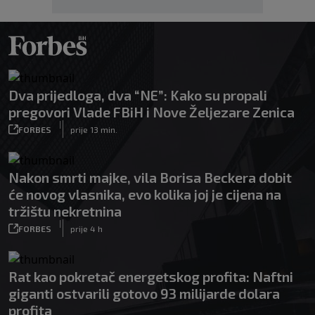
Dva prijedloga, dva “NE”: Kako su propali
pregovori Vlade FBiH i Nove Željezare Zenica
|
FORBES
prije 13 min.
Nakon smrti majke, vila Borisa Beckera dobit
će novog vlasnika, evo kolika joj je cijena na
tržištu nekretnina
|
FORBES
prije 4 h
Rat kao pokretač energetskog profita: Naftni
giganti ostvarili gotovo 93 milijarde dolara
profita