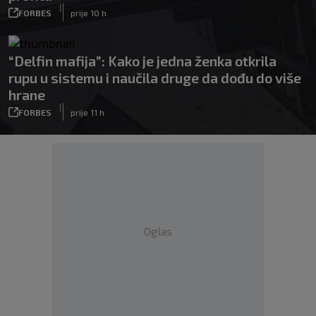
|
FORBES
prije 10 h
“Delfin mafija”: Kako je jedna ženka otkrila
rupu u sistemu i naučila druge da dođu do više
hrane
|
FORBES
prije 11 h
Oglas