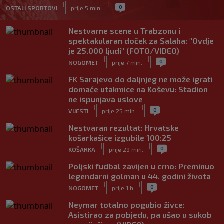
|
|
0
OSTALI SPORTOVI
prije 5 min.
Nestvarne scene u Trabzonu i
spektakularan doček za Salaha: "Ovdje
je 25.000 ljudi" (FOTO/VIDEO)
|
|
0
NOGOMET
prije 7 min.
FK Sarajevo do daljnjeg ne može igrati
domaće utakmice na Koševu: Stadion
ne ispunjava uslove
|
|
0
VIJESTI
prije 25 min.
Nestvaran rezultat: Hrvatske
košarkašice izgubile 100:25
|
|
0
KOŠARKA
prije 29 min.
Poljski fudbal zavijen u crno: Preminuo
legendarni golman u 44. godini života
|
|
0
NOGOMET
prije 1 h
Neymar totalno pogubio živce:
Asistirao za pobjedu, pa ušao u sukob