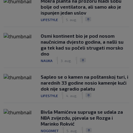
Mokra plahta na prozoru hladi sobu
bolje od ventilatora, ali samo ako je
ispunjen jedan uslov
|
|
0
LIFESTYLE
5. aug.
Osmi kontinent bio je pod nosom
naučnicima dvjesto godina, a našli su
ga tek kad su počeli strugati morsko
dno
|
|
0
NAUKA
3. aug.
Saplео se o kamen na poštanskoj turi, i
narednih 33 godine nosio kamenje kući
dok nije sagradio palatu
|
|
0
LIFESTYLE
4. aug.
Bivša Mamićeva supruga se udala za
NBA zvijezdu, pjevala se Rozga i
Marinko Rokvić
|
|
0
NOGOMET
5. aug.