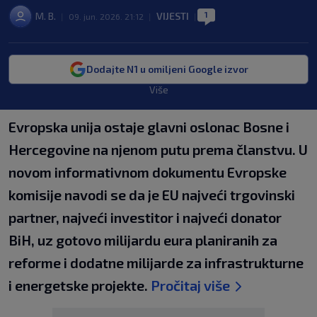
1
M. B.
VIJESTI
|
09. jun. 2026. 21:12
|
|
Dodajte N1 u omiljeni Google izvor
Više
Evropska unija ostaje glavni oslonac Bosne i
Hercegovine na njenom putu prema članstvu. U
novom informativnom dokumentu Evropske
komisije navodi se da je EU najveći trgovinski
partner, najveći investitor i najveći donator
BiH, uz gotovo milijardu eura planiranih za
reforme i dodatne milijarde za infrastrukturne
i energetske projekte.
Pročitaj više