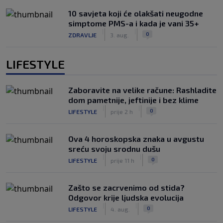
10 savjeta koji će olakšati neugodne
simptome PMS-a i kada je vani 35+
|
|
0
ZDRAVLJE
3. aug.
LIFESTYLE
Zaboravite na velike račune: Rashladite
dom pametnije, jeftinije i bez klime
|
|
0
LIFESTYLE
prije 2 h
Ova 4 horoskopska znaka u avgustu
sreću svoju srodnu dušu
|
|
0
LIFESTYLE
prije 11 h
Zašto se zacrvenimo od stida?
Odgovor krije ljudska evolucija
|
|
0
LIFESTYLE
4. aug.