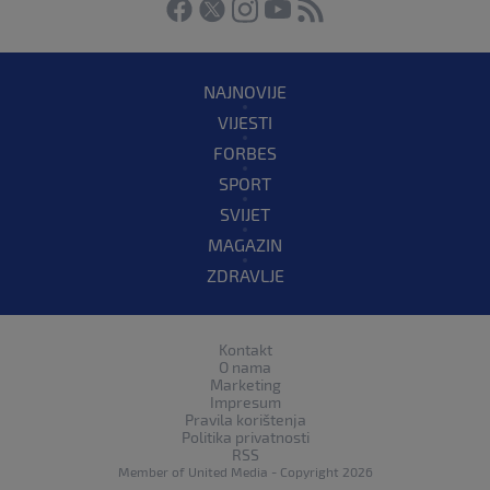
NAJNOVIJE
VIJESTI
FORBES
SPORT
SVIJET
MAGAZIN
ZDRAVLJE
Kontakt
O nama
Marketing
Impresum
Pravila korištenja
Politika privatnosti
RSS
Member of
United Media
- Copyright 2026