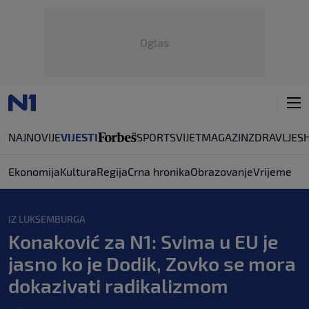
Oglas
NAJNOVIJE
VIJESTI
SPORT
SVIJET
MAGAZIN
ZDRAVLJE
S
Ekonomija
Kultura
Regija
Crna hronika
Obrazovanje
Vrijeme
IZ LUKSEMBURGA
Konaković za N1: Svima u EU je
jasno ko je Dodik, Zovko se mora
dokazivati radikalizmom