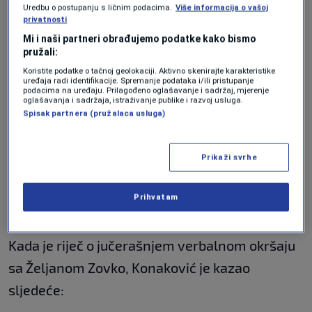
Uredbu o postupanju s ličnim podacima.
Više informacija o vašoj
Konaković kaže da je Poljska započela proces
privatnosti
Mi i naši partneri obrađujemo podatke kako bismo
protiv Milorada Dodika, ali da je svima jasno ko
pružali:
je Milorad Dodik.
Koristite podatke o tačnoj geolokaciji. Aktivno skenirajte karakteristike
uređaja radi identifikacije. Spremanje podataka i/ili pristupanje
podacima na uređaju. Prilagođeno oglašavanje i sadržaj, mjerenje
"
Poljska je počela taj proces, razgovarao sam
oglašavanja i sadržaja, istraživanje publike i razvoj usluga.
Spisak partnera (pružalaca usluga)
sa ministrom. Proces bi trebao biti gotov do
kraja sedmice. Ono šta je i ko je Dodik više u
Prikaži svrhe
EU nije potrebno objašnjavati, on svaki dan
pomogne u tome. Svima je jasno kakav je to
Prihvatam
kriminalac i ruski proxy
".
Kada je riječ o jučerašnjem verbalnom okršaju
sa Željanom Zovko, Konaković je kazao
sljedeće: