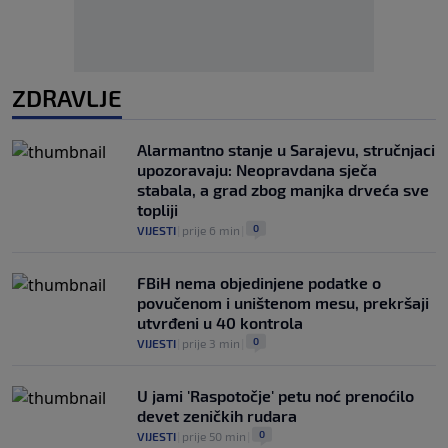
ZDRAVLJE
Alarmantno stanje u Sarajevu, stručnjaci
upozoravaju: Neopravdana sječa
stabala, a grad zbog manjka drveća sve
topliji
0
VIJESTI
|
prije 6 min
|
FBiH nema objedinjene podatke o
povučenom i uništenom mesu, prekršaji
utvrđeni u 40 kontrola
0
VIJESTI
|
prije 3 min
|
U jami 'Raspotočje' petu noć prenoćilo
devet zeničkih rudara
0
VIJESTI
|
prije 50 min
|