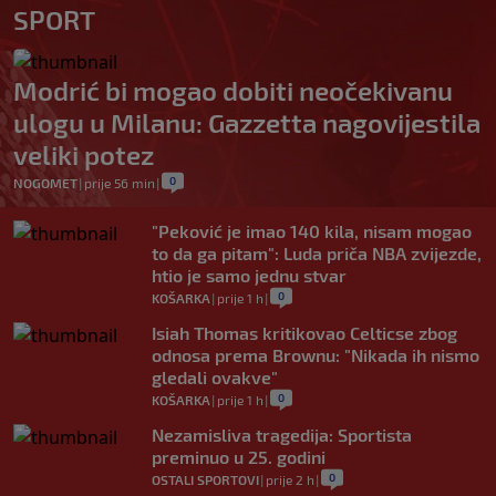
SPORT
Modrić bi mogao dobiti neočekivanu
ulogu u Milanu: Gazzetta nagovijestila
veliki potez
0
NOGOMET
|
prije 56 min
|
"Peković je imao 140 kila, nisam mogao
to da ga pitam": Luda priča NBA zvijezde,
htio je samo jednu stvar
0
KOŠARKA
|
prije 1 h
|
Isiah Thomas kritikovao Celticse zbog
odnosa prema Brownu: "Nikada ih nismo
gledali ovakve"
0
KOŠARKA
|
prije 1 h
|
Nezamisliva tragedija: Sportista
preminuo u 25. godini
0
OSTALI SPORTOVI
|
prije 2 h
|