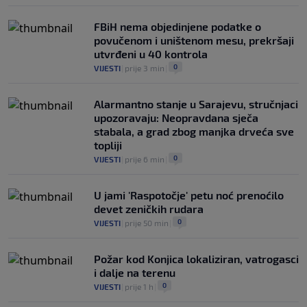
FBiH nema objedinjene podatke o
povučenom i uništenom mesu, prekršaji
utvrđeni u 40 kontrola
0
VIJESTI
|
prije 3 min
|
Alarmantno stanje u Sarajevu, stručnjaci
upozoravaju: Neopravdana sječa
stabala, a grad zbog manjka drveća sve
topliji
0
VIJESTI
|
prije 6 min
|
U jami 'Raspotočje' petu noć prenoćilo
devet zeničkih rudara
0
VIJESTI
|
prije 50 min
|
Požar kod Konjica lokaliziran, vatrogasci
i dalje na terenu
0
VIJESTI
|
prije 1 h
|