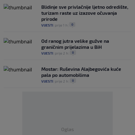
Blidinje sve privlačnije ljetno odredište,
turizam raste uz izazove očuvanja
prirode
0
VIJESTI
|
prije 1 h
|
Od ranog jutra velike gužve na
graničnim prijelazima u BiH
0
VIJESTI
|
prije 2 h
|
Mostar: Ruševina Alajbegovića kuće
pala po automobilima
0
VIJESTI
|
prije 2 h
|
Oglas