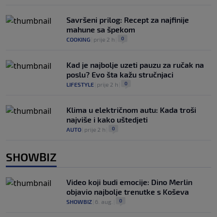
Savršeni prilog: Recept za najfinije
mahune sa špekom
0
COOKING
|
prije 2 h
|
Kad je najbolje uzeti pauzu za ručak na
poslu? Evo šta kažu stručnjaci
0
LIFESTYLE
|
prije 2 h
|
Klima u električnom autu: Kada troši
najviše i kako uštedjeti
0
AUTO
|
prije 2 h
|
SHOWBIZ
Video koji budi emocije: Dino Merlin
objavio najbolje trenutke s Koševa
0
SHOWBIZ
|
6. aug.
|