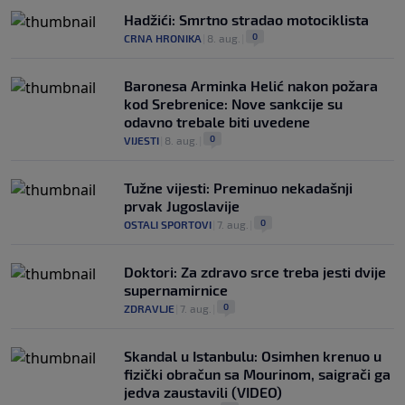
Hadžići: Smrtno stradao motociklista
0
CRNA HRONIKA
|
8. aug.
|
Baronesa Arminka Helić nakon požara
kod Srebrenice: Nove sankcije su
odavno trebale biti uvedene
0
VIJESTI
|
8. aug.
|
Tužne vijesti: Preminuo nekadašnji
prvak Jugoslavije
0
OSTALI SPORTOVI
|
7. aug.
|
Doktori: Za zdravo srce treba jesti dvije
supernamirnice
0
ZDRAVLJE
|
7. aug.
|
Skandal u Istanbulu: Osimhen krenuo u
fizički obračun sa Mourinom, saigrači ga
jedva zaustavili (VIDEO)