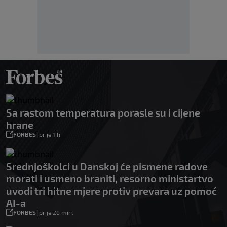
Sa rastom temperatura porasle su i cijene
hrane
FORBES
|
prije 1 h
Srednjoškolci u Danskoj će pismene radove
morati i usmeno braniti, resorno ministartvo
uvodi tri hitne mjere protiv prevara uz pomoć
AI-a
FORBES
|
prije 26 min.