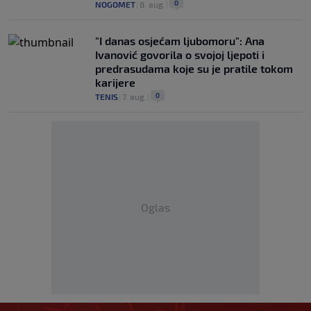
0
NOGOMET
|
8. aug.
|
"I danas osjećam ljubomoru": Ana
Ivanović govorila o svojoj ljepoti i
predrasudama koje su je pratile tokom
karijere
0
TENIS
|
7. aug.
|
Oglas