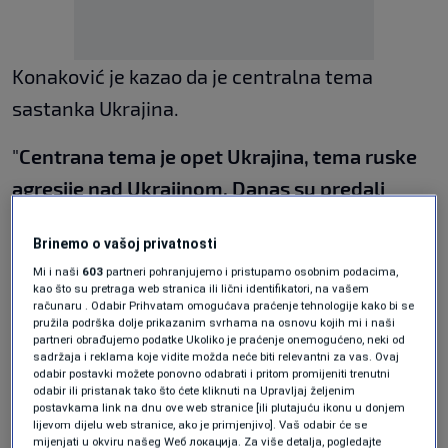
Konaković je kazao da je centralna tema
sastanka Ukrajina.
"
Centrana tema je opet Ukrajina, tema ruske
agresije nad Ukrajinom. Danas su predali
pismo generalnom sekretaru. Uz dominaciju
Brinemo o vašoj privatnosti
Ukrajine kao teme, svi smo govorili o svojim
Mi i naši
603
partneri pohranjujemo i pristupamo osobnim podacima,
domaćim temama. Ja sam iskoristio priliku da
kao što su pretraga web stranica ili lični identifikatori, na vašem
računaru . Odabir Prihvatam omogućava praćenje tehnologije kako bi se
osudim ono što je Dodik uradio u Banjaluci,
pružila podrška dolje prikazanim svrhama na osnovu kojih mi i naši
partneri obrađujemo podatke Ukoliko je praćenje onemogućeno, neki od
istjeravši njemačku ministricu
", kazao je
sadržaja i reklama koje vidite možda neće biti relevantni za vas. Ovaj
odabir postavki možete ponovno odabrati i pritom promijeniti trenutni
Konaković u oizjavi za N1.
odabir ili pristanak tako što ćete kliknuti na Upravljaj željenim
postavkama link na dnu ove web stranice [ili plutajuću ikonu u donjem
Sankcije protiv Dodika
lijevom dijelu web stranice, ako je primjenjivo]. Vaš odabir će se
mijenjati u okviru našeg Wеб локација. Za više detalja, pogledajte