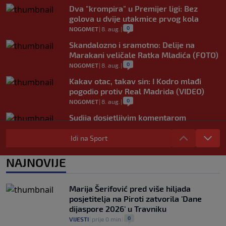
Dva "krompira" u Premijer ligi: Bez
golova u dvije utakmice prvog kola
0
NOGOMET
|
8. aug.
|
Skandalozno i sramotno: Delije na
Marakani veličale Ratka Mladića (FOTO)
0
NOGOMET
|
8. aug.
|
Kakav otac, takav sin: I Kodro mlađi
pogodio protiv Real Madrida (VIDEO)
0
NOGOMET
|
8. aug.
|
Sudija dosjetljivim komentarom
nasmijao publiku nakon žalbe tenisera
(VIDEO)
Idi na Sport
0
TENIS
|
8. aug.
|
NAJNOVIJE
Haos u Irskoj: Navijač utrčao na teren i
nasrnuo na gostujuće fudbalere (VIDEO)
0
NOGOMET
|
8. aug.
|
Marija Šerifović pred više hiljada
posjetitelja na Piroti zatvorila 'Dane
dijaspore 2026' u Travniku
0
VIJESTI
|
prije 0 min
|