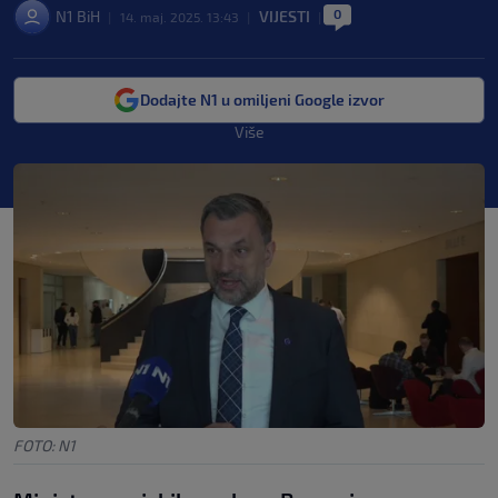
0
N1 BiH
VIJESTI
|
14. maj. 2025. 13:43
|
|
Dodajte N1 u omiljeni Google izvor
Više
FOTO: N1