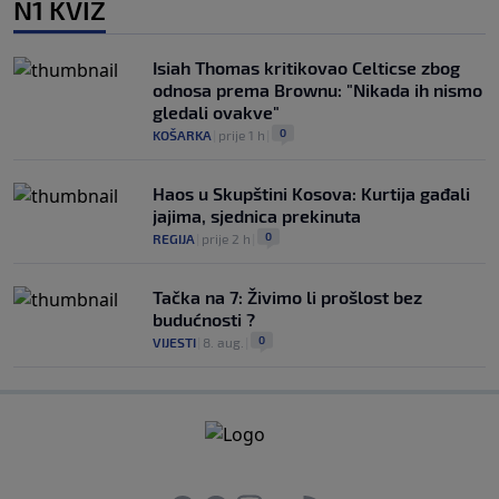
N1 KVIZ
Isiah Thomas kritikovao Celticse zbog
odnosa prema Brownu: "Nikada ih nismo
gledali ovakve"
0
KOŠARKA
|
prije 1 h
|
Haos u Skupštini Kosova: Kurtija gađali
jajima, sjednica prekinuta
0
REGIJA
|
prije 2 h
|
Tačka na 7: Živimo li prošlost bez
budućnosti ?
0
VIJESTI
|
8. aug.
|