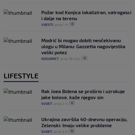
Požar kod Konjica lokaliziran, vatrogasci
i dalje na terenu
0
VIJESTI
|
prije 1 h
|
Modrić bi mogao dobiti neočekivanu
ulogu u Milanu: Gazzetta nagovijestila
veliki potez
0
NOGOMET
|
prije 56 min
|
LIFESTYLE
Rak Joea Bidena se proširio i uzrokuje
jake bolove, kaže njegov sin
0
SVIJET
|
prije 2 h
|
Ukrajina završila 40-dnevnu operaciju,
Zelenski: Imaju velike probleme
0
SVIJET
|
prije 2 h
|