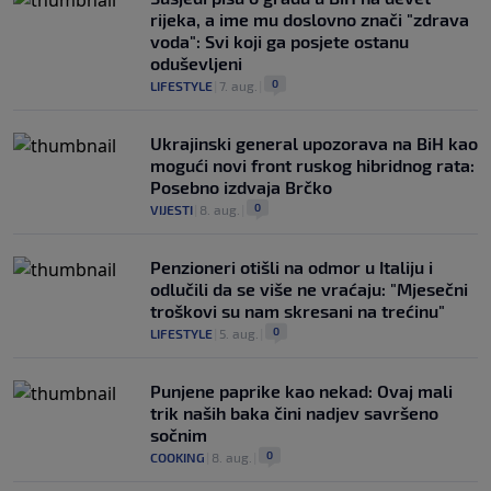
rijeka, a ime mu doslovno znači "zdrava
voda": Svi koji ga posjete ostanu
oduševljeni
0
LIFESTYLE
|
7. aug.
|
Ukrajinski general upozorava na BiH kao
mogući novi front ruskog hibridnog rata:
Posebno izdvaja Brčko
0
VIJESTI
|
8. aug.
|
Penzioneri otišli na odmor u Italiju i
odlučili da se više ne vraćaju: "Mjesečni
troškovi su nam skresani na trećinu"
0
LIFESTYLE
|
5. aug.
|
Punjene paprike kao nekad: Ovaj mali
trik naših baka čini nadjev savršeno
sočnim
0
COOKING
|
8. aug.
|