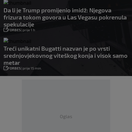
Da li je Trump promijenio imidž: Njegova
frizura tokom govora u Las Vegasu pokrenula
spekulacije
FORBES
|
prije 1 h
Treći unikatni Bugatti nazvan je po vrsti
srednjovjekovnog viteškog konja i visok samo
metar
FORBES
|
prije 15 min.
Oglas