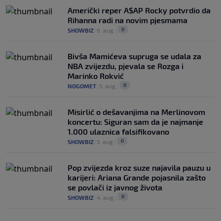
Američki reper A$AP Rocky potvrdio da
Rihanna radi na novim pjesmama
0
SHOWBIZ
|
6. aug.
|
Bivša Mamićeva supruga se udala za
NBA zvijezdu, pjevala se Rozga i
Marinko Rokvić
0
NOGOMET
|
5. aug.
|
Misirlić o dešavanjima na Merlinovom
koncertu: Siguran sam da je najmanje
1.000 ulaznica falsifikovano
0
SHOWBIZ
|
5. aug.
|
Pop zvijezda kroz suze najavila pauzu u
karijeri: Ariana Grande pojasnila zašto
se povlači iz javnog života
0
SHOWBIZ
|
4. aug.
|