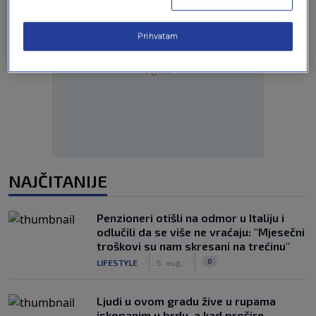
Prihvatam
Oglas
NAJČITANIJE
Penzioneri otišli na odmor u Italiju i
odlučili da se više ne vraćaju: "Mjesečni
troškovi su nam skresani na trećinu"
|
|
0
LIFESTYLE
5. aug.
Ljudi u ovom gradu žive u rupama
iskopanim u brdu, a kad prošire