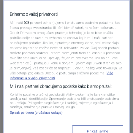
Brinemo o vašoj privatnosti
Pošalji komentar
Mi i naši
603
partneri pohranjujemo i pristupamo osobnim podacima, kao
što su pretraga web stranica ili lični identifikatori, na vašem računaru .
Odabir Prihvatam omogućava praćenje tehnologije kako bi se pružila
podrška dolje prikazanim svrhama na osnovu kojih mi i naši partneri
obrađujemo podatke Ukoliko je praćenje onemogućeno, neki od sadržaja i
reklama koje vidite možda neće biti relevantni za vas. Ovaj odabir postavki
možete ponovno odabrati i pritom promijeniti trenutni odabir ili pristanak
tako što ćete kliknuti na Upravljaj željenim postavkama link na dnu ove
web stranice [ili plutajuću ikonu u donjem lijevom dijelu web stranice, ako
je primjenjivo]. Vaš odabir će se mijenjati u okviru našeg Wеб локација. Za
više detalja, pogledajte Uredbu o postupanju s ličnim podacima.
Više
informacija o vašoj privatnosti
Mi i naši partneri obrađujemo podatke kako bismo pružali:
Oglas
Koristite podatke o tačnoj geolokaciji. Aktivno skenirajte karakteristike
uređaja radi identifikacije. Spremanje podataka i/ili pristupanje podacima
na uređaju. Prilagođeno oglašavanje i sadržaj, mjerenje oglašavanja i
sadržaja, istraživanje publike i razvoj usluga.
Spisak partnera (pružalaca usluga)
Prikaži svrhe