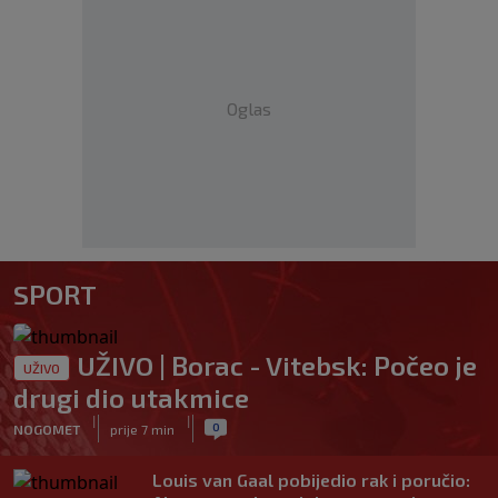
Oglas
SPORT
UŽIVO | Borac - Vitebsk: Počeo je
UŽIVO
drugi dio utakmice
|
|
0
NOGOMET
prije 7 min
Louis van Gaal pobijedio rak i poručio: