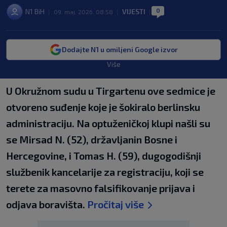
0
N1 BiH
VIJESTI
|
09. maj. 2026. 08:58
|
|
Dodajte N1 u omiljeni Google izvor
Više
U Okružnom sudu u Tirgartenu ove sedmice je
otvoreno suđenje koje je šokiralo berlinsku
administraciju. Na optuženičkoj klupi našli su
se Mirsad N. (52), državljanin Bosne i
Hercegovine, i Tomas H. (59), dugogodišnji
službenik kancelarije za registraciju, koji se
terete za masovno falsifikovanje prijava i
odjava boravišta.
Pročitaj više