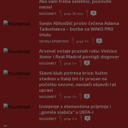
Ako vam treba selektor, pozovite
mene!
|
|
0
NOGOMET
prije 36 min
Sanjin Alihodžić protiv čečena Adama
Tadushaeva – borba za WAKO PRO
titulu
|
|
0
OSTALI SPORTOVI
prije 1 h
Arsenal ostaje praznih ruku: Vinícius
Júnior i Real Madrid postigli dogovor
|
|
0
NOGOMET
prije 1 h
Slavni klub potresa kriza: Kultni
stadion u Italiji bit će prazan na
početku sezone, navijači objavili rat
upravi
|
|
0
NOGOMET
prije 1 h
Izvinjenje s elementima prijetnje i
„gomila slabića“ u UEFA-i
|
|
0
NOGOMET
prije 2 h