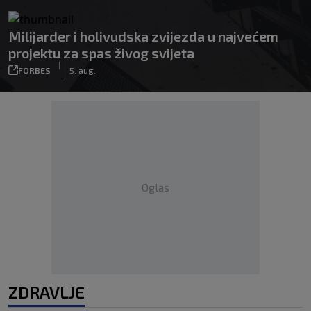
Milijarder i holivudska zvijezda u najvećem
projektu za spas živog svijeta
|
FORBES
5. aug.
Oglas
ZDRAVLJE