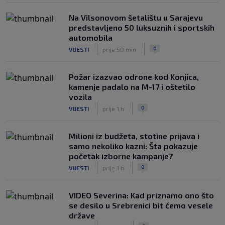
Na Vilsonovom šetalištu u Sarajevu
predstavljeno 50 luksuznih i sportskih
automobila
|
|
0
VIJESTI
prije 50 min
Požar izazvao odrone kod Konjica,
kamenje padalo na M-17 i oštetilo
vozila
|
|
0
VIJESTI
prije 1 h
Milioni iz budžeta, stotine prijava i
samo nekoliko kazni: Šta pokazuje
početak izborne kampanje?
|
|
0
VIJESTI
prije 1 h
VIDEO Severina: Kad priznamo ono što
se desilo u Srebrenici bit ćemo vesele
države
|
|