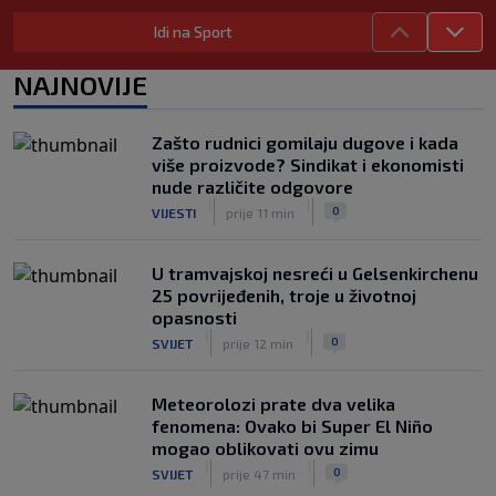
Ako ste na moru, mogli biste sresti
Rogera Federera
Idi na Sport
|
|
0
TENIS
prije 2 h
NAJNOVIJE
UEFA poslala oštru poruku Infantinu:
"Ništa se ne mijenja, bojkot Svjetskog
prvenstva i dalje je na snazi"
Zašto rudnici gomilaju dugove i kada
|
|
0
NOGOMET
prije 3 h
više proizvode? Sindikat i ekonomisti
nude različite odgovore
FIFA još nije uplatila obećani novac
|
|
0
VIJESTI
prije 11 min
gradovima domaćinima Svjetskog
prvenstva
|
|
0
NOGOMET
prije 3 h
U tramvajskoj nesreći u Gelsenkirchenu
25 povrijeđenih, troje u životnoj
opasnosti
|
|
0
SVIJET
prije 12 min
Meteorolozi prate dva velika
fenomena: Ovako bi Super El Niño
mogao oblikovati ovu zimu
|
|
0
SVIJET
prije 47 min