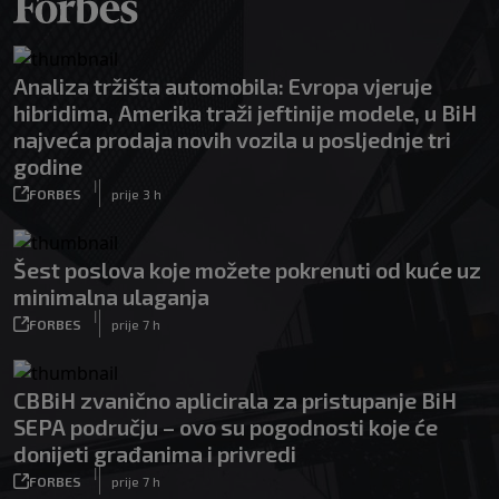
Analiza tržišta automobila: Evropa vjeruje
hibridima, Amerika traži jeftinije modele, u BiH
najveća prodaja novih vozila u posljednje tri
godine
|
FORBES
prije 3 h
Šest poslova koje možete pokrenuti od kuće uz
minimalna ulaganja
|
FORBES
prije 7 h
CBBiH zvanično aplicirala za pristupanje BiH
SEPA području – ovo su pogodnosti koje će
donijeti građanima i privredi
|
FORBES
prije 7 h