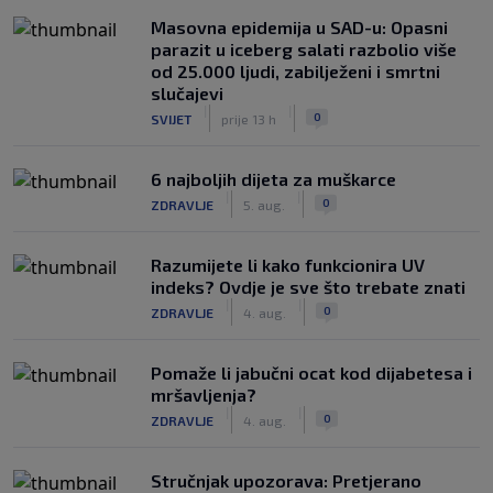
Masovna epidemija u SAD-u: Opasni
parazit u iceberg salati razbolio više
od 25.000 ljudi, zabilježeni i smrtni
slučajevi
|
|
0
SVIJET
prije 13 h
6 najboljih dijeta za muškarce
|
|
0
ZDRAVLJE
5. aug.
Razumijete li kako funkcionira UV
indeks? Ovdje je sve što trebate znati
|
|
0
ZDRAVLJE
4. aug.
Pomaže li jabučni ocat kod dijabetesa i
mršavljenja?
|
|
0
ZDRAVLJE
4. aug.
Stručnjak upozorava: Pretjerano