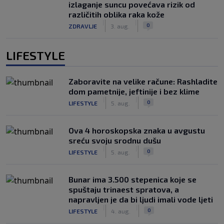
izlaganje suncu povećava rizik od
različitih oblika raka kože
|
|
0
ZDRAVLJE
3. aug.
LIFESTYLE
Zaboravite na velike račune: Rashladite
dom pametnije, jeftinije i bez klime
|
|
0
LIFESTYLE
5. aug.
Ova 4 horoskopska znaka u avgustu
sreću svoju srodnu dušu
|
|
0
LIFESTYLE
5. aug.
Bunar imа 3.500 stepenica koje se
spuštaju trinaest spratova, a
napravljen je da bi ljudi imali vode ljeti
|
|
0
LIFESTYLE
4. aug.