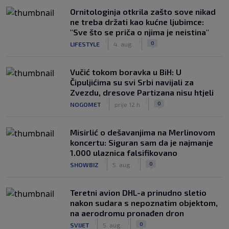
Ornitologinja otkrila zašto sove nikad
ne treba držati kao kućne ljubimce:
"Sve što se priča o njima je neistina"
|
|
0
LIFESTYLE
4. aug.
Vučić tokom boravka u BiH: U
Čipuljićima su svi Srbi navijali za
Zvezdu, dresove Partizana nisu htjeli
|
|
0
NOGOMET
prije 12 h
Misirlić o dešavanjima na Merlinovom
koncertu: Siguran sam da je najmanje
1.000 ulaznica falsifikovano
|
|
0
SHOWBIZ
5. aug.
Teretni avion DHL-a prinudno sletio
nakon sudara s nepoznatim objektom,
na aerodromu pronađen dron
|
|
0
SVIJET
5. aug.