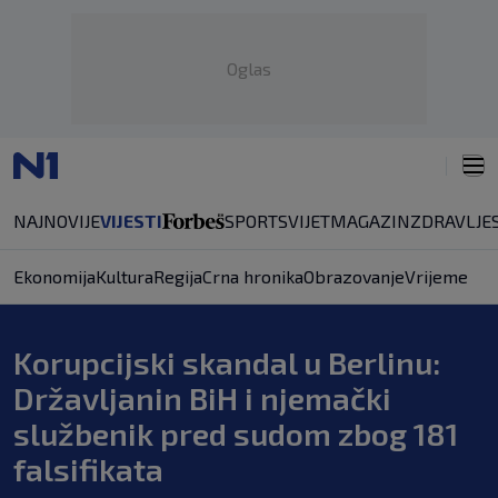
Oglas
NAJNOVIJE
VIJESTI
SPORT
SVIJET
MAGAZIN
ZDRAVLJE
Ekonomija
Kultura
Regija
Crna hronika
Obrazovanje
Vrijeme
Korupcijski skandal u Berlinu:
Državljanin BiH i njemački
službenik pred sudom zbog 181
falsifikata