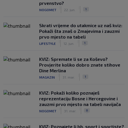
prvenstvo?
|
|
1
NOGOMET
22. jun.
Skrati vrijeme do utakmice uz naš kviz:
Pokaži šta znaš o Zmajevima i zauzmi
prvo mjesto na tabeli
|
|
1
LIFESTYLE
12. jun.
KVIZ: Spremate li se za Koševo?
Provjerite koliko dobro znate stihove
Dine Merlina
|
|
1
MAGAZIN
31. mar.
KVIZ: Pokaži koliko poznaješ
reprezentaciju Bosne i Hercegovine i
zauzmi prvo mjesto na tabeli navijača
|
|
0
NOGOMET
31. mar.
KVIZ: Poznajete li bh. sport i sportiste?