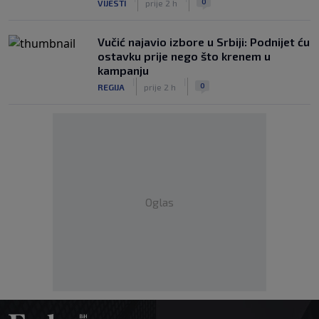
0
VIJESTI
prije 2 h
Vučić najavio izbore u Srbiji: Podnijet ću
ostavku prije nego što krenem u
kampanju
|
|
0
REGIJA
prije 2 h
Oglas