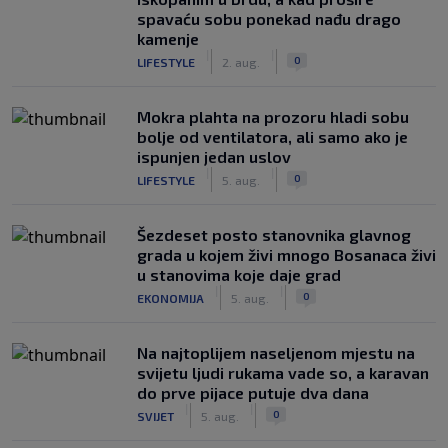
spavaću sobu ponekad nađu drago
kamenje
|
|
0
LIFESTYLE
2. aug.
Mokra plahta na prozoru hladi sobu
bolje od ventilatora, ali samo ako je
ispunjen jedan uslov
|
|
0
LIFESTYLE
5. aug.
Šezdeset posto stanovnika glavnog
grada u kojem živi mnogo Bosanaca živi
u stanovima koje daje grad
|
|
0
EKONOMIJA
5. aug.
Na najtoplijem naseljenom mjestu na
svijetu ljudi rukama vade so, a karavan
do prve pijace putuje dva dana
|
|
0
SVIJET
5. aug.