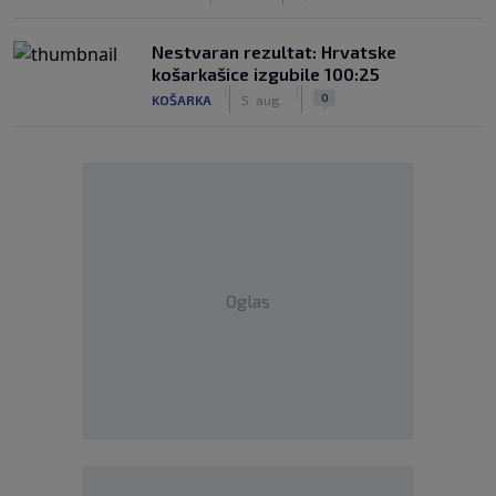
Nestvaran rezultat: Hrvatske
košarkašice izgubile 100:25
|
|
0
KOŠARKA
5. aug.
Oglas