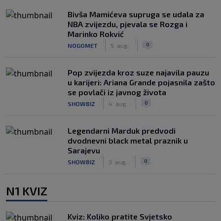
Bivša Mamićeva supruga se udala za
NBA zvijezdu, pjevala se Rozga i
Marinko Rokvić
|
|
0
NOGOMET
5. aug.
Pop zvijezda kroz suze najavila pauzu
u karijeri: Ariana Grande pojasnila zašto
se povlači iz javnog života
|
|
0
SHOWBIZ
4. aug.
Legendarni Marduk predvodi
dvodnevni black metal praznik u
Sarajevu
|
|
0
SHOWBIZ
3. aug.
N1 KVIZ
Kviz: Koliko pratite Svjetsko