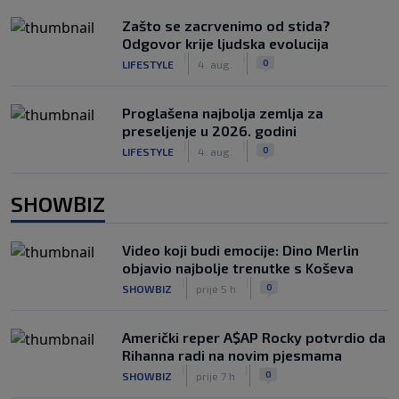
Zašto se zacrvenimo od stida?
Odgovor krije ljudska evolucija
|
|
0
LIFESTYLE
4. aug.
Proglašena najbolja zemlja za
preseljenje u 2026. godini
|
|
0
LIFESTYLE
4. aug.
SHOWBIZ
Video koji budi emocije: Dino Merlin
objavio najbolje trenutke s Koševa
|
|
0
SHOWBIZ
prije 5 h
Američki reper A$AP Rocky potvrdio da
Rihanna radi na novim pjesmama
|
|
0
SHOWBIZ
prije 7 h