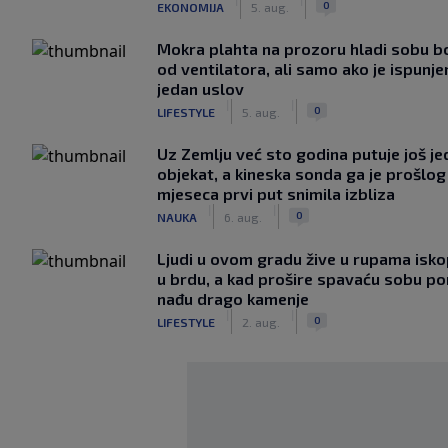
0
EKONOMIJA
5. aug.
Mokra plahta na prozoru hladi sobu bo
od ventilatora, ali samo ako je ispunje
jedan uslov
|
|
0
LIFESTYLE
5. aug.
Uz Zemlju već sto godina putuje još j
objekat, a kineska sonda ga je prošlog
mjeseca prvi put snimila izbliza
|
|
0
NAUKA
6. aug.
Ljudi u ovom gradu žive u rupama isk
u brdu, a kad prošire spavaću sobu p
nađu drago kamenje
|
|
0
LIFESTYLE
2. aug.