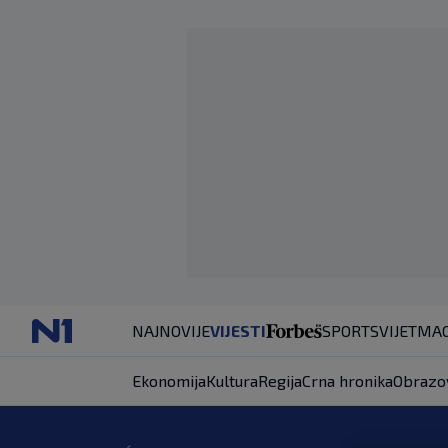
NAJNOVIJE
VIJESTI
SPORT
SVIJET
MAG
Ekonomija
Kultura
Regija
Crna hronika
Obrazo