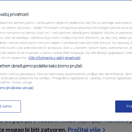
PODCAST
og migrantskog kampa
N1 SPECIJAL
vašoj privatnosti
3
partneri pohranjujemo i pristupamo osobnim podacima, kao što su pretraga web stranica 
kuću zapaliti i nikom
FENOMENI
ri, na vašem računaru . Odabir Prihvatam omogućava praćenje tehnologije kako bi se pruž
anim svrhama na osnovu kojih mi i naši partneri obrađujemo podatke Ukoliko je praćenj
 neki od sadržaja i reklama koje vidite možda neće biti relevantni za vas. Ovaj odabir p
NEISTRAŽENO
ati i pritom promijeniti trenutni odabir ili pristanak tako što ćete kliknuti na Upravljaj 
ink na dnu ove web stranice [ili plutajuću ikonu u donjem lijevom dijelu web stranice, a
VIRALNO
. Vaš odabir će se mijenjati u okviru našeg Wеб локација. Za više detalja, pogledajte Ure
s ličnim podacima.
Više informacija o vašoj privatnosti
komentara
FOTO
partneri obrađujemo podatke kako bismo pružali:
atke o tačnoj geolokaciji. Aktivno skenirajte karakteristike uređaja radi identifikacije. Sp
PROMO
li pristupanje podacima na uređaju. Prilagođeno oglašavanje i sadržaj, mjerenje oglašavanj
publike i razvoj usluga.
era (pružalaca usluga)
VIDEO
ži svrhe
Pr
ojica Afganistanaca uhapšena, šest muškaraca ra
i strpljenja, a načelnik Ilidže najavljuje radikalne
te mogao bi biti zatvoren.
Pročitaj više