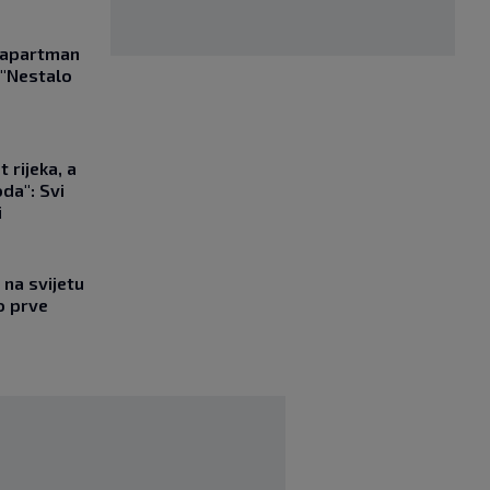
a apartman
 "Nestalo
 rijeka, a
da": Svi
i
na svijetu
o prve