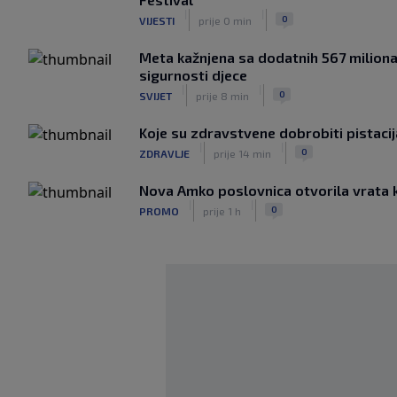
|
|
0
VIJESTI
prije 0 min
Meta kažnjena sa dodatnih 567 milion
sigurnosti djece
|
|
0
SVIJET
prije 8 min
Koje su zdravstvene dobrobiti pistaci
|
|
0
ZDRAVLJE
prije 14 min
Nova Amko poslovnica otvorila vrata 
|
|
0
PROMO
prije 1 h