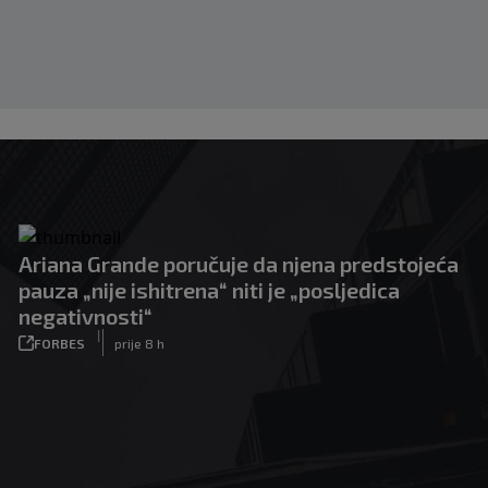
Ariana Grande poručuje da njena predstojeća
pauza „nije ishitrena“ niti je „posljedica
negativnosti“
|
FORBES
prije 8 h