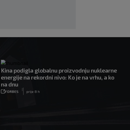
Vrapčiće, a upravu FK Sarajevo okrivili
za neigranje na Koševu: "Ovakav odnos
nećemo tolerisati"
|
|
0
NOGOMET
prije 5 h
Kina podigla globalnu proizvodnju nuklearne
energije na rekordni nivo: Ko je na vrhu, a ko
na dnu
|
FORBES
prije 8 h