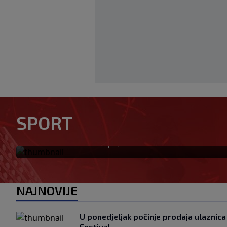
Ivan Toney optužen za napa
SPORT
Londonu
|
|
0
NOGOMET
prije 5 min
NAJNOVIJE
U ponedjeljak počinje prodaja ulaznica
Festival