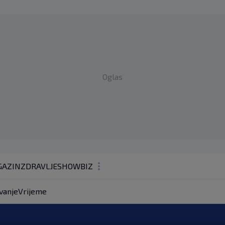
Oglas
AZIN
ZDRAVLJE
SHOWBIZ
KOLUMNE
vanje
Vrijeme