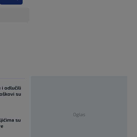
i odlučili
roškovi su
Oglas
jićima su
ve