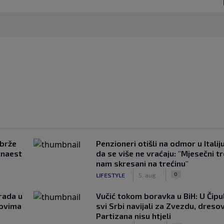
jbrže
Penzioneri otišli na odmor u Italiju 
tnaest
da se više ne vraćaju: "Mjesečni t
nam skresani na trećinu"
|
|
0
LIFESTYLE
5. aug.
rada u
Vučić tokom boravka u BiH: U Čipul
novima
svi Srbi navijali za Zvezdu, dreso
Partizana nisu htjeli
|
|