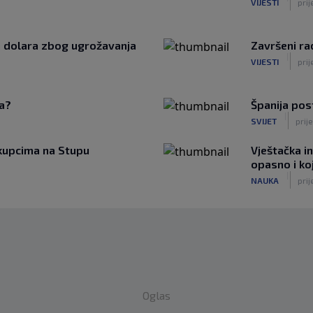
VIJESTI
prij
a dolara zbog ugrožavanja
Završeni ra
|
VIJESTI
prij
ja?
Španija post
|
SVIJET
prij
kupcima na Stupu
Vještačka in
opasno i koji
|
NAUKA
prij
Oglas