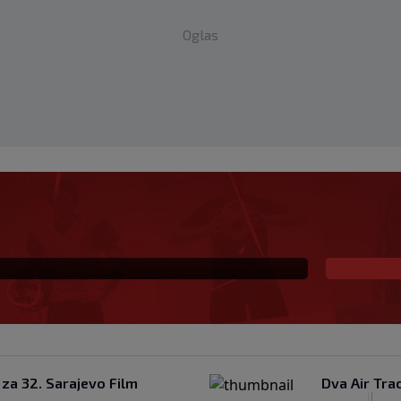
Oglas
d u noćnom klubu u
 za 32. Sarajevo Film
Dva Air Trac
|