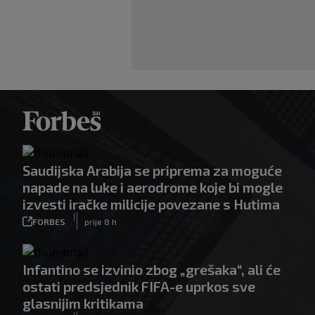
Saudijska Arabija se priprema za moguće
napade na luke i aerodrome koje bi mogle
izvesti iračke milicije povezane s Hutima
|
FORBES
prije 8 h
Infantino se izvinio zbog „grešaka“, ali će
ostati predsjednik FIFA-e uprkos sve
glasnijim kritikama