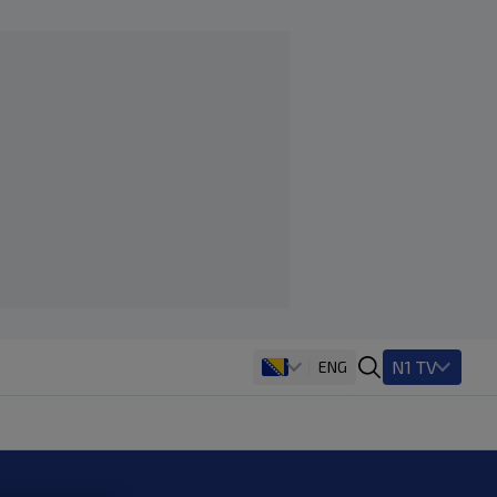
N1 TV
ENG