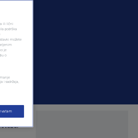
ili lični
ila podrška
e
ostavki možete
željenim
ko je
dbu o
remanje
a i sadržaja,
ihvatam
njeno od
 poteze.