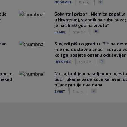
0
NOGOMET
6. aug.
lje
Šokantni prizori: Njemica zapalil
n
u Hrvatskoj, vlasnik na rubu suza;
je naših 50 godina života"
|
|
0
REGIJA
prije 9 h
edan
Susjedi pišu o gradu u BiH na devet
ime mu doslovno znači "zdrava vo
koji ga posjete ostanu oduševljen
|
|
0
LIFESTYLE
prije 2 h
opanim
Na najtoplijem naseljenom mjestu 
onekad
ljudi rukama vade so, a karavan d
pijace putuje dva dana
|
|
0
SVIJET
5. aug.