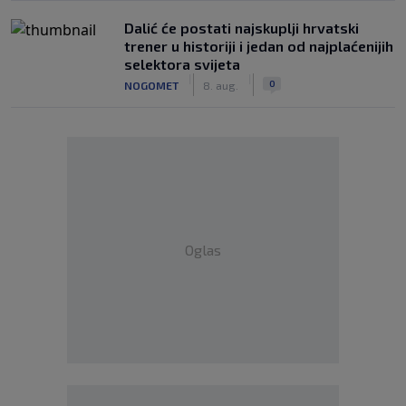
Dalić će postati najskuplji hrvatski
trener u historiji i jedan od najplaćenijih
selektora svijeta
|
|
0
NOGOMET
8. aug.
Oglas