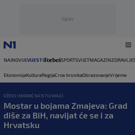
Oglas
NAJNOVIJE
VIJESTI
SPORT
SVIJET
MAGAZIN
ZDRAVLJE
Ekonomija
Kultura
Regija
Crna hronika
Obrazovanje
Vrijeme
DŽEKO I MODRIĆ NA ISTOJ MAJCI
Mostar u bojama Zmajeva: Grad
diše za BiH, navijat će se i za
Hrvatsku