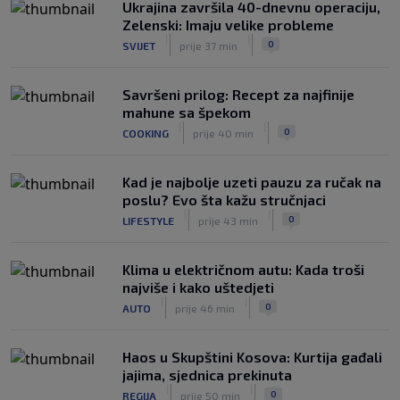
Ukrajina završila 40-dnevnu operaciju,
Zelenski: Imaju velike probleme
|
|
0
SVIJET
prije 37 min
Savršeni prilog: Recept za najfinije
mahune sa špekom
|
|
0
COOKING
prije 40 min
Kad je najbolje uzeti pauzu za ručak na
poslu? Evo šta kažu stručnjaci
|
|
0
LIFESTYLE
prije 43 min
Klima u električnom autu: Kada troši
najviše i kako uštedjeti
|
|
0
AUTO
prije 46 min
Haos u Skupštini Kosova: Kurtija gađali
jajima, sjednica prekinuta
|
|
0
REGIJA
prije 50 min