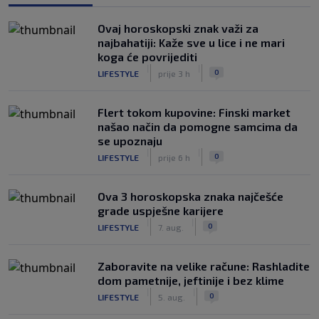
Ovaj horoskopski znak važi za
najbahatiji: Kaže sve u lice i ne mari
koga će povrijediti
|
|
0
LIFESTYLE
prije 3 h
Flert tokom kupovine: Finski market
našao način da pomogne samcima da
se upoznaju
|
|
0
LIFESTYLE
prije 6 h
Ova 3 horoskopska znaka najčešće
grade uspješne karijere
|
|
0
LIFESTYLE
7. aug.
Zaboravite na velike račune: Rashladite
dom pametnije, jeftinije i bez klime
|
|
0
LIFESTYLE
5. aug.