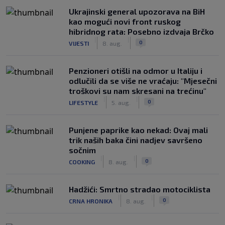
Ukrajinski general upozorava na BiH
kao mogući novi front ruskog
hibridnog rata: Posebno izdvaja Brčko
|
|
0
VIJESTI
8. aug.
Penzioneri otišli na odmor u Italiju i
odlučili da se više ne vraćaju: "Mjesečni
troškovi su nam skresani na trećinu"
|
|
0
LIFESTYLE
5. aug.
Punjene paprike kao nekad: Ovaj mali
trik naših baka čini nadjev savršeno
sočnim
|
|
0
COOKING
8. aug.
Hadžići: Smrtno stradao motociklista
|
|
0
CRNA HRONIKA
8. aug.