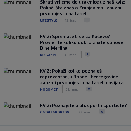
Skrati vrijeme do utakmice uz naš kviz:
Pokaži šta znaš o Zmajevima i zauzmi
prvo mjesto na tabeli
|
|
1
LIFESTYLE
12. jun.
KVIZ: Spremate li se za Koševo?
Provjerite koliko dobro znate stihove
Dine Merlina
|
|
1
MAGAZIN
31. mar.
KVIZ: Pokaži koliko poznaješ
reprezentaciju Bosne i Hercegovine i
zauzmi prvo mjesto na tabeli navijača
|
|
0
NOGOMET
31. mar.
KVIZ: Poznajete li bh. sport i sportiste?
|
|
0
OSTALI SPORTOVI
23. mar.