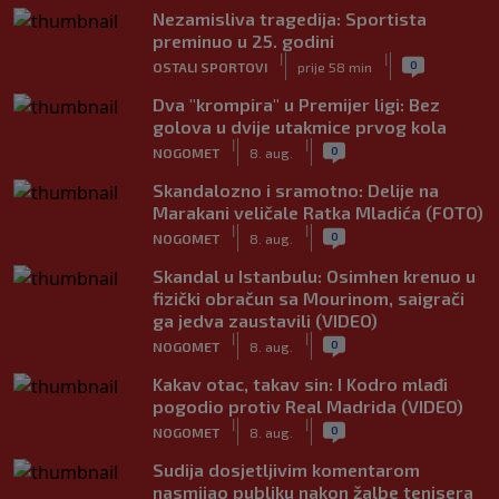
Nezamisliva tragedija: Sportista
preminuo u 25. godini
|
|
0
OSTALI SPORTOVI
prije 58 min
Dva "krompira" u Premijer ligi: Bez
golova u dvije utakmice prvog kola
|
|
0
NOGOMET
8. aug.
Skandalozno i sramotno: Delije na
Marakani veličale Ratka Mladića (FOTO)
|
|
0
NOGOMET
8. aug.
Skandal u Istanbulu: Osimhen krenuo u
fizički obračun sa Mourinom, saigrači
ga jedva zaustavili (VIDEO)
|
|
0
NOGOMET
8. aug.
Kakav otac, takav sin: I Kodro mlađi
pogodio protiv Real Madrida (VIDEO)
|
|
0
NOGOMET
8. aug.
Sudija dosjetljivim komentarom
nasmijao publiku nakon žalbe tenisera