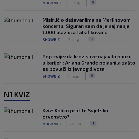
|
|
0
NOGOMET
5. aug.
Misirlić o dešavanjima na Merlinovom
koncertu: Siguran sam da je najmanje
1.000 ulaznica falsifikovano
|
|
0
SHOWBIZ
5. aug.
Pop zvijezda kroz suze najavila pauzu
u karijeri: Ariana Grande pojasnila zašto
se povlači iz javnog života
|
|
0
SHOWBIZ
4. aug.
N1 KVIZ
Kviz: Koliko pratite Svjetsko
prvenstvo?
|
|
1
NOGOMET
22. jun.