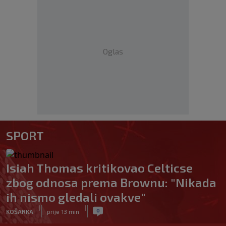
Oglas
SPORT
Isiah Thomas kritikovao Celticse
zbog odnosa prema Brownu: "Nikada
ih nismo gledali ovakve"
|
|
0
KOŠARKA
prije 13 min