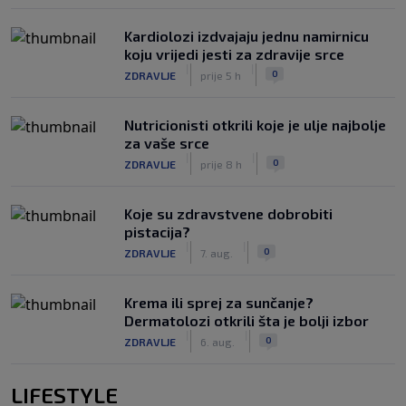
Kardiolozi izdvajaju jednu namirnicu
koju vrijedi jesti za zdravije srce
|
|
0
ZDRAVLJE
prije 5 h
Nutricionisti otkrili koje je ulje najbolje
za vaše srce
|
|
0
ZDRAVLJE
prije 8 h
Koje su zdravstvene dobrobiti
pistacija?
|
|
0
ZDRAVLJE
7. aug.
Krema ili sprej za sunčanje?
Dermatolozi otkrili šta je bolji izbor
|
|
0
ZDRAVLJE
6. aug.
LIFESTYLE