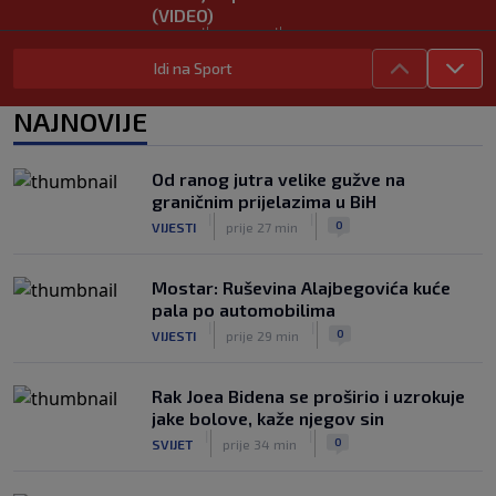
(VIDEO)
|
|
0
TENIS
8. aug.
Idi na Sport
Haos u Irskoj: Navijač utrčao na teren i
nasrnuo na gostujuće fudbalere
NAJNOVIJE
(VIDEO)
|
|
0
NOGOMET
8. aug.
Od ranog jutra velike gužve na
Rivalstvo je ostalo po strani: Real
graničnim prijelazima u BiH
Madrid se oglasio nakon teškog
|
|
0
VIJESTI
prije 27 min
gubitka Lionela Messija
|
|
0
NOGOMET
8. aug.
Mostar: Ruševina Alajbegovića kuće
pala po automobilima
|
|
0
VIJESTI
prije 29 min
Rak Joea Bidena se proširio i uzrokuje
jake bolove, kaže njegov sin
|
|
0
SVIJET
prije 34 min