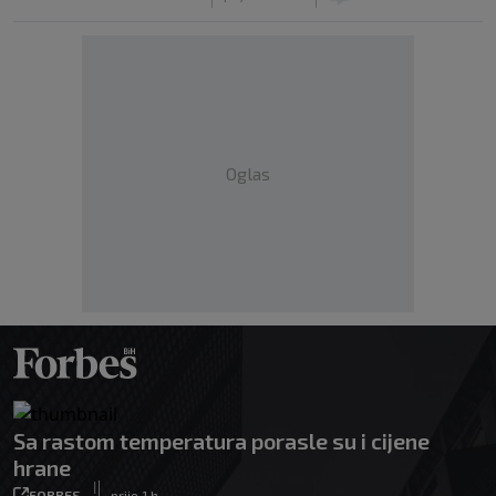
Oglas
Sa rastom temperatura porasle su i cijene
hrane
|
FORBES
prije 1 h