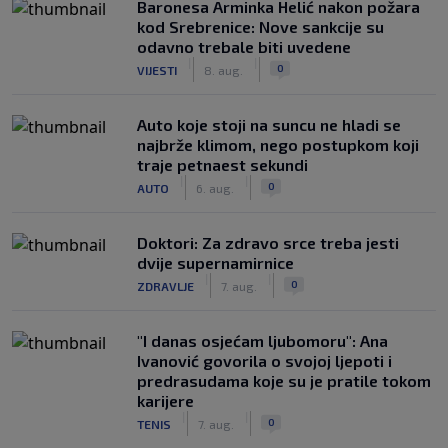
Baronesa Arminka Helić nakon požara
kod Srebrenice: Nove sankcije su
odavno trebale biti uvedene
|
|
0
VIJESTI
8. aug.
Auto koje stoji na suncu ne hladi se
najbrže klimom, nego postupkom koji
traje petnaest sekundi
|
|
0
AUTO
6. aug.
Doktori: Za zdravo srce treba jesti
dvije supernamirnice
|
|
0
ZDRAVLJE
7. aug.
"I danas osjećam ljubomoru": Ana
Ivanović govorila o svojoj ljepoti i
predrasudama koje su je pratile tokom
karijere
|
|
0
TENIS
7. aug.