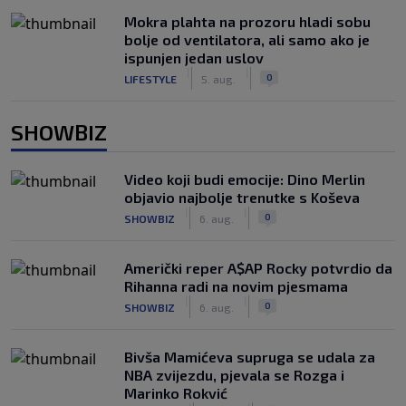
Mokra plahta na prozoru hladi sobu
bolje od ventilatora, ali samo ako je
ispunjen jedan uslov
|
|
0
LIFESTYLE
5. aug.
SHOWBIZ
Video koji budi emocije: Dino Merlin
objavio najbolje trenutke s Koševa
|
|
0
SHOWBIZ
6. aug.
Američki reper A$AP Rocky potvrdio da
Rihanna radi na novim pjesmama
|
|
0
SHOWBIZ
6. aug.
Bivša Mamićeva supruga se udala za
NBA zvijezdu, pjevala se Rozga i
Marinko Rokvić