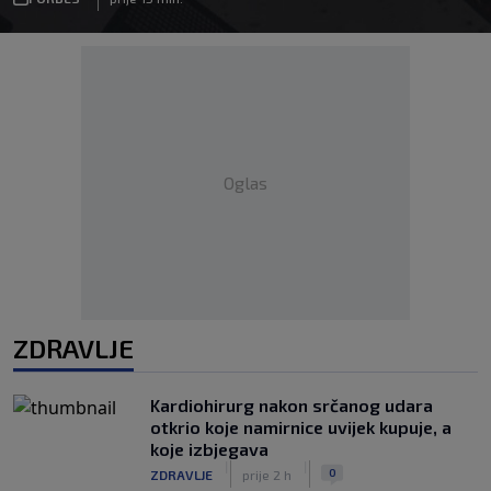
Oglas
ZDRAVLJE
Kardiohirurg nakon srčanog udara
otkrio koje namirnice uvijek kupuje, a
koje izbjegava
|
|
0
ZDRAVLJE
prije 2 h