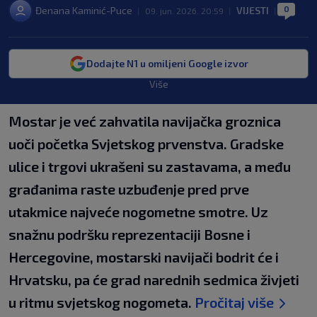
0
Đenana Kaminić-Puce
VIJESTI
|
09. jun. 2026. 20:59
|
|
Dodajte N1 u omiljeni Google izvor
Više
Mostar je već zahvatila navijačka groznica
uoči početka Svjetskog prvenstva. Gradske
ulice i trgovi ukrašeni su zastavama, a među
građanima raste uzbuđenje pred prve
utakmice najveće nogometne smotre. Uz
snažnu podršku reprezentaciji Bosne i
Hercegovine, mostarski navijači bodrit će i
Hrvatsku, pa će grad narednih sedmica živjeti
u ritmu svjetskog nogometa.
Pročitaj više