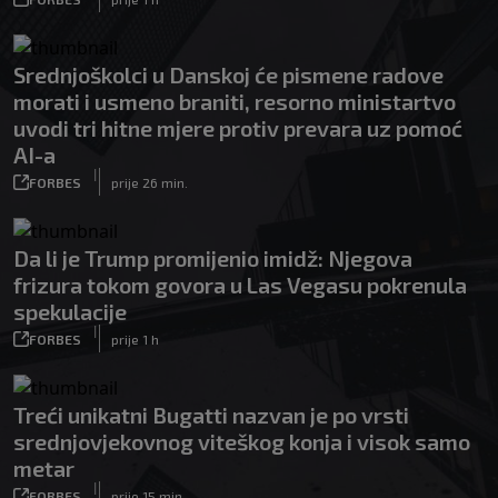
Srednjoškolci u Danskoj će pismene radove
morati i usmeno braniti, resorno ministartvo
uvodi tri hitne mjere protiv prevara uz pomoć
AI-a
|
FORBES
prije 26 min.
Da li je Trump promijenio imidž: Njegova
frizura tokom govora u Las Vegasu pokrenula
spekulacije
|
FORBES
prije 1 h
Treći unikatni Bugatti nazvan je po vrsti
srednjovjekovnog viteškog konja i visok samo
metar
|
FORBES
prije 15 min.