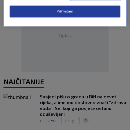
Prihvatam
Oglas
NAJČITANIJE
Susjedi pišu o gradu u BiH na devet
rijeka, a ime mu doslovno znači "zdrava
voda": Svi koji ga posjete ostanu
oduševljeni
|
|
0
LIFESTYLE
7. aug.