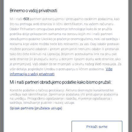
Brinemo o vašoj privatnosti
Mi i naši
603
partneri pohranjujemo i pristupamo osobnim podacima, kao
što su pretraga web stranica ili lični identifikatori, na vašem računaru .
Pošalji komentar
Odabir Prihvatam omogućava praćenje tehnologije kako bi se pružila
podrška dolje prikazanim svrhama na osnovu kojih mi i naši partneri
obrađujemo podatke Ukoliko je praćenje onemogućeno, neki od sadržaja i
reklama koje vidite možda neće biti relevantni za vas. Ovaj odabir postavki
možete ponovno odabrati i pritom promijeniti trenutni odabir ili pristanak
tako što ćete kliknuti na Upravljaj željenim postavkama link na dnu ove
web stranice [ili plutajuću ikonu u donjem lijevom dijelu web stranice, ako
je primjenjivo]. Vaš odabir će se mijenjati u okviru našeg Wеб локација. Za
više detalja, pogledajte Uredbu o postupanju s ličnim podacima.
Više
informacija o vašoj privatnosti
Mi i naši partneri obrađujemo podatke kako bismo pružali:
Koristite podatke o tačnoj geolokaciji. Aktivno skenirajte karakteristike
Oglas
uređaja radi identifikacije. Spremanje podataka i/ili pristupanje podacima
na uređaju. Prilagođeno oglašavanje i sadržaj, mjerenje oglašavanja i
sadržaja, istraživanje publike i razvoj usluga.
Spisak partnera (pružalaca usluga)
Prikaži svrhe