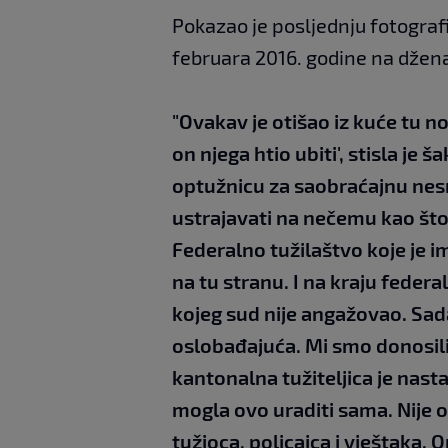
Pokazao je posljednju fotografi
februara 2016. godine na džena
"Ovakav je otišao iz kuće tu noć
on njega htio ubiti', stisla je š
optužnicu za saobraćajnu nesre
ustrajavati na nečemu kao što 
Federalno tužilaštvo koje je im
na tu stranu. I na kraju federa
kojeg sud nije angažovao. Sa
oslobađajuća. Mi smo donosili
kantonalna tužiteljica je nast
mogla ovo uraditi sama. Nije o
tužioca, policajca i vještaka. O