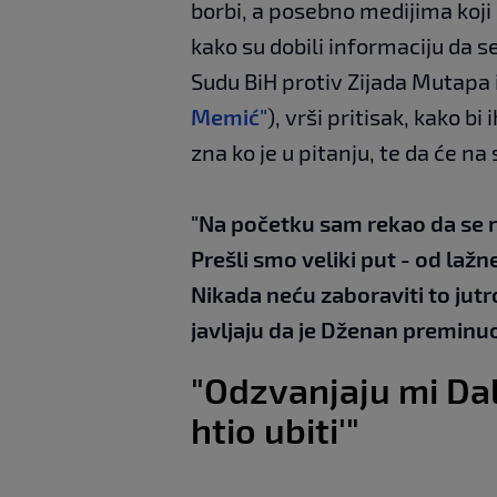
borbi, a posebno medijima koji n
kako su dobili informaciju da s
Sudu BiH protiv Zijada Mutapa 
Memić"
), vrši pritisak, kako bi
zna ko je u pitanju, te da će n
"Na
početku sam rekao da se n
Prešli smo veliki put - od la
Nikada neću zaboraviti to jutr
javljaju da je Dženan preminu
"Odzvanjaju mi Dali
htio ubiti'"