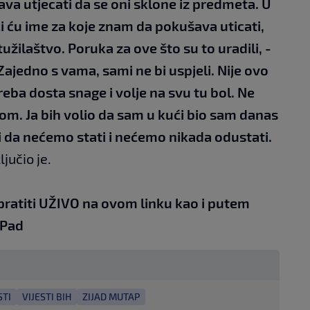
va utjecati da se oni sklone iz predmeta. U
 ću ime za koje znam da pokušava uticati,
užilaštvo. Poruka za ove što su to uradili, -
ajedno s vama, sami ne bi uspjeli. Nije ovo
Treba dosta snage i volje na svu tu bol. Ne
m. Ja bih volio da sam u kući bio sam danas
ti da nećemo stati i nećemo nikada odustati.
jučio je.
pratiti UŽIVO na
ovom linku
kao i putem
iPad
STI
VIJESTI BIH
ZIJAD MUTAP