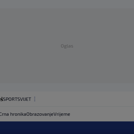
Oglas
SPORT
SVIJET
MAGAZIN
Crna hronika
Obrazovanje
Vrijeme
ZDRAVLJE