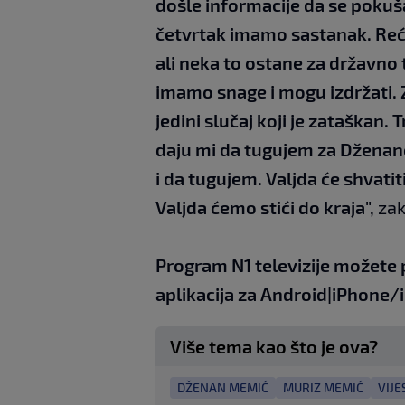
došle informacije da se pokuša
četvrtak imamo sastanak. Reći
ali neka to ostane za državno t
imamo snage i mogu izdržati. Z
jedini slučaj koji je zataškan. 
daju mi da tugujem za Dženano
i da tugujem. Valjda će shvati
Valjda ćemo stići do kraja",
zakl
Program N1 televizije možete 
aplikacija za
An
droid
|
iPhone/
Više tema kao što je ova?
DŽENAN MEMIĆ
MURIZ MEMIĆ
VIJE