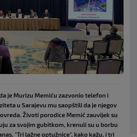
ada je Murizu Memiću zazvonio telefon i
ziteta u Sarajevu mu saopštili da je njegov
ovreda. Životi porodice Memić zauvijek su
uju za svojim gubitkom, krenuli su u borbu
anas. "Tri lažne optužnice", kako kažu, i tri