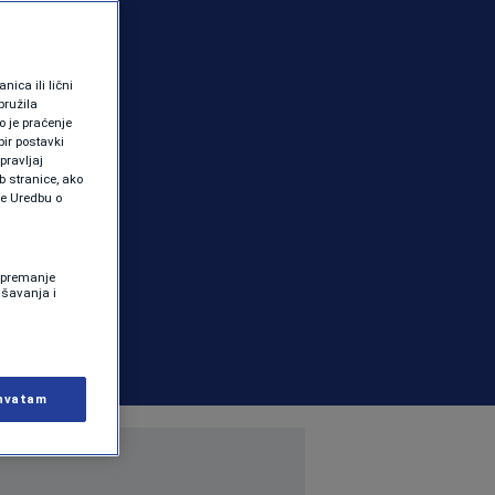
ica ili lični
pružila
 je praćenje
ir postavki
pravljaj
b stranice, ako
te Uredbu o
 Spremanje
ašavanja i
hvatam