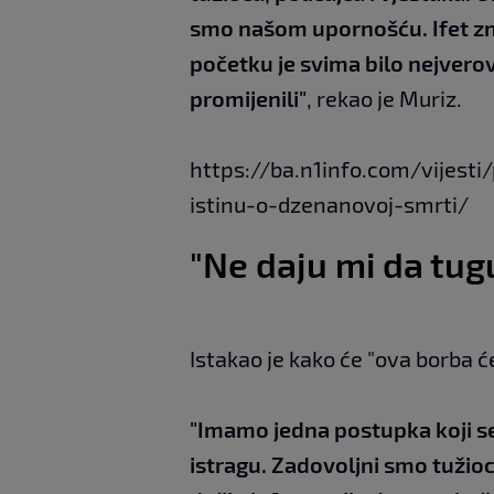
smo našom upornošću. Ifet zna
početku je svima bilo nejvero
promijenili"
, rekao je Muriz.
https://ba.n1info.com/vijest
istinu-o-dzenanovoj-smrti/
"Ne daju mi da tu
Istakao je kako će "ova borba će 
"Imamo jedna postupka koji se
istragu. Zadovoljni smo tužio