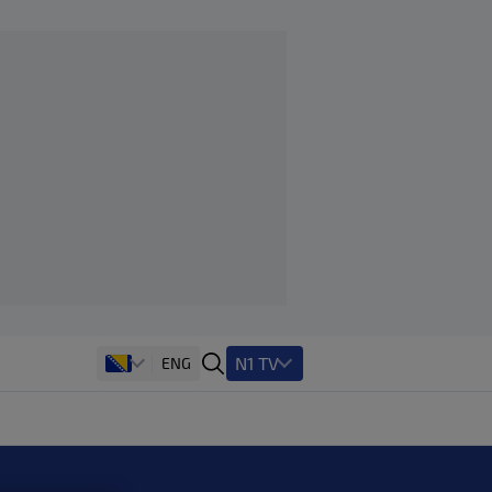
N1 TV
ENG