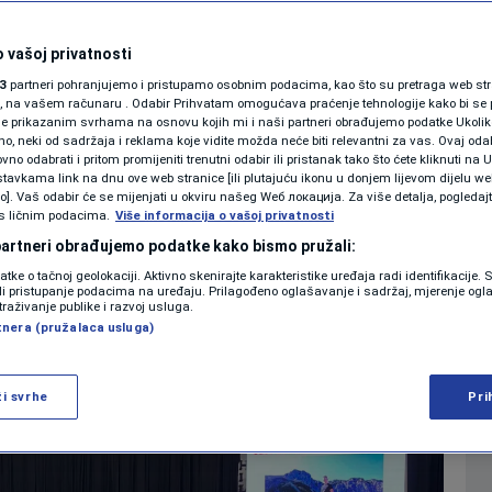
rši se pritisak da
SHOWBIZ
KOLUMNE
 vašoj privatnosti
 budu sklonjeni sa
3
partneri pohranjujemo i pristupamo osobnim podacima, kao što su pretraga web stran
ori, na vašem računaru . Odabir Prihvatam omogućava praćenje tehnologije kako bi se 
je prikazanim svrhama na osnovu kojih mi i naši partneri obrađujemo podatke Ukoliko
 neki od sadržaja i reklama koje vidite možda neće biti relevantni za vas. Ovaj odab
PODCAST
no odabrati i pritom promijeniti trenutni odabir ili pristanak tako što ćete kliknuti na U
tavkama link na dnu ove web stranice [ili plutajuću ikonu u donjem lijevom dijelu we
0
20:01
VIJESTI
komentara
>
|
|
N1 SPECIJAL
vo]. Vaš odabir će se mijenjati u okviru našeg Wеб локација. Za više detalja, pogledaj
s ličnim podacima.
Više informacija o vašoj privatnosti
FENOMENI
 partneri obrađujemo podatke kako bismo pružali:
Više
datke o tačnoj geolokaciji. Aktivno skenirajte karakteristike uređaja radi identifikacije.
NEISTRAŽENO
ili pristupanje podacima na uređaju. Prilagođeno oglašavanje i sadržaj, mjerenje ogl
traživanje publike i razvoj usluga.
tnera (pružalaca usluga)
VIRALNO
FOTO
ži svrhe
Pri
PROMO
VIDEO