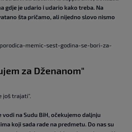
 gdje je udario i udario kako treba. Na
vatano šta pričamo, ali nijedno slovo nismo
i/porodica-memic-sest-godina-se-bori-za-
gujem za Dženanom"
još trajati".
 vodi na Sudu BiH, očekujemo daljnju
cima koji sada rade na predmetu. Do nas su