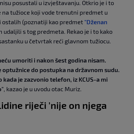
isu posustali u izvještavanju. Otkrio je i to
e na tužioce koji vode trenutni predmet u
i ostalih (poznatiji kao predmet
"Dženan
 ih udaljili s tog predmeta. Rekao je i to kako
a sastanku u četvrtak reći glavnom tužiocu.
eću umoriti i nakon šest godina nisam.
žne optužnice do postupka na državnom sudu.
o kada je zazvonio telefon, iz KCUS-a mi
o"
, kazao je u uvodu otac Muriz.
dine riječi 'nije on njega