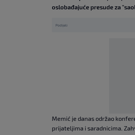
oslobađajuće presude za "saobr
Podijeli
Memić je danas održao konfere
prijateljima i saradnicima. Za