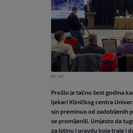
N1
|
N1
Prošlo je tačno šest godina k
ljekari Kliničkog centra Univer
sin preminuo od zadobijenih p
se promijenili. Umjesto da tug
za istinu i pravdu koja traje i d