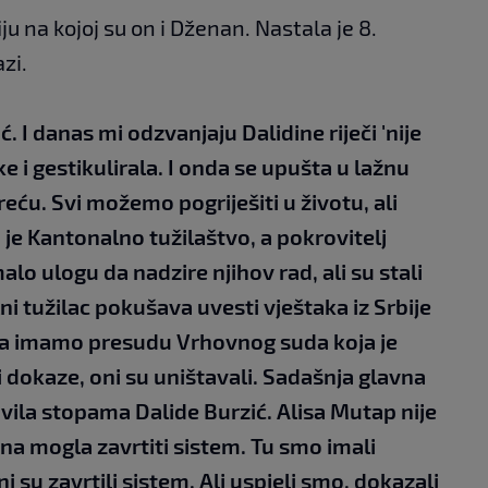
ju na kojoj su on i Dženan. Nastala je 8.
zi.
. I danas mi odzvanjaju Dalidine riječi 'nije
ake i gestikulirala. I onda se upušta u lažnu
ću. Svi možemo pogriješiti u životu, ali
je Kantonalno tužilaštvo, a pokrovitelj
alo ulogu da nadzire njihov rad, ali su stali
lni tužilac pokušava uvesti vještaka iz Srbije
da imamo presudu Vrhovnog suda koja je
 dokaze, oni su uništavali. Sadašnja glavna
avila stopama Dalide Burzić. Alisa Mutap nije
na mogla zavrtiti sistem. Tu smo imali
ni su zavrtili sistem. Ali uspjeli smo, dokazali