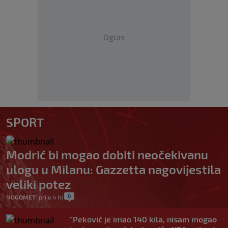
Oglas
SPORT
Modrić bi mogao dobiti neočekivanu
ulogu u Milanu: Gazzetta nagovijestila
veliki potez
0
NOGOMET
|
prije 4 h
|
"Peković je imao 140 kila, nisam mogao