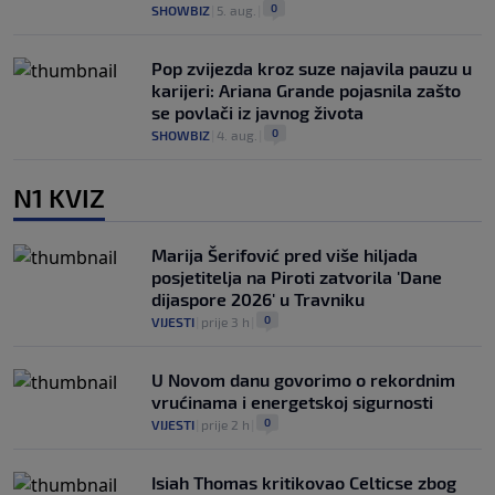
0
SHOWBIZ
|
5. aug.
|
Pop zvijezda kroz suze najavila pauzu u
karijeri: Ariana Grande pojasnila zašto
se povlači iz javnog života
0
SHOWBIZ
|
4. aug.
|
N1 KVIZ
Marija Šerifović pred više hiljada
posjetitelja na Piroti zatvorila 'Dane
dijaspore 2026' u Travniku
0
VIJESTI
|
prije 3 h
|
U Novom danu govorimo o rekordnim
vrućinama i energetskoj sigurnosti
0
VIJESTI
|
prije 2 h
|
Isiah Thomas kritikovao Celticse zbog