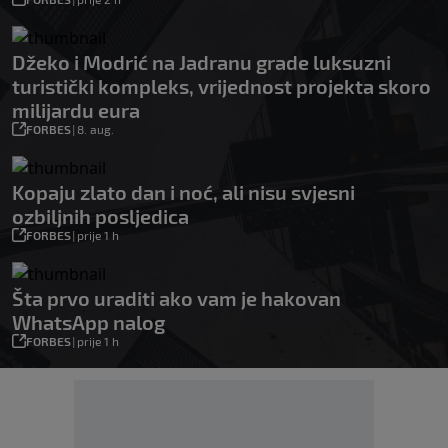
Džeko i Modrić na Jadranu grade luksuzni
turistički kompleks, vrijednost projekta skoro
milijardu eura
FORBES
|
8. aug.
Kopaju zlato dan i noć, ali nisu svjesni
ozbiljnih posljedica
FORBES
|
prije 1 h
Šta prvo uraditi ako vam je hakovan
WhatsApp nalog
FORBES
|
prije 1 h