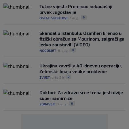
Tužne vijesti: Preminuo nekadašnji
prvak Jugoslavije
0
OSTALI SPORTOVI
|
7. aug.
|
Skandal u Istanbulu: Osimhen krenuo u
fizički obračun sa Mourinom, saigrači ga
jedva zaustavili (VIDEO)
0
NOGOMET
|
8. aug.
|
Ukrajina završila 40-dnevnu operaciju,
Zelenski: Imaju velike probleme
0
SVIJET
|
prije 5 h
|
Doktori: Za zdravo srce treba jesti dvije
supernamirnice
0
ZDRAVLJE
|
7. aug.
|