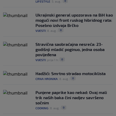
0
LIFESTYLE
|
5. aug.
|
Ukrajinski general upozorava na BiH kao
mogući novi front ruskog hibridnog rata:
Posebno izdvaja Brčko
0
VIJESTI
|
8. aug.
|
Stravična saobraćajna nesreća: 23-
godišnji mladić poginuo, jedna osoba
povijeđena
0
VIJESTI
|
prije 1 h
|
Hadžići: Smrtno stradao motociklista
0
CRNA HRONIKA
|
8. aug.
|
Punjene paprike kao nekad: Ovaj mali
trik naših baka čini nadjev savršeno
sočnim
0
COOKING
|
8. aug.
|