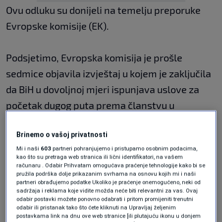
Ovu odluku su donijeli na temelju preporuke
Evropske komisije (EK).
Podsjetimo, Evropska komisija je prošle
sedmice objavila izvještaj u kojem je zaključila
da BiH u dovoljnoj mjeri ispunjava uslove za
početak dugog puta prema članstvu u
Evropskoj uniji.
Brinemo o vašoj privatnosti
Mi i naši
603
partneri pohranjujemo i pristupamo osobnim podacima,
Na sastanku u decembru 2023. godine čelnici
kao što su pretraga web stranica ili lični identifikatori, na vašem
računaru . Odabir Prihvatam omogućava praćenje tehnologije kako bi se
zemalja EU-a dali su “zeleno svjetlo“ otvaranju
pružila podrška dolje prikazanim svrhama na osnovu kojih mi i naši
pregovora o pristupanju s Ukrajinom i
partneri obrađujemo podatke Ukoliko je praćenje onemogućeno, neki od
sadržaja i reklama koje vidite možda neće biti relevantni za vas. Ovaj
Moldavijom, nakon što su te države poduzele
odabir postavki možete ponovno odabrati i pritom promijeniti trenutni
odabir ili pristanak tako što ćete kliknuti na Upravljaj željenim
važne korake utvrđene u izvještaju EK-a o
postavkama link na dnu ove web stranice [ili plutajuću ikonu u donjem