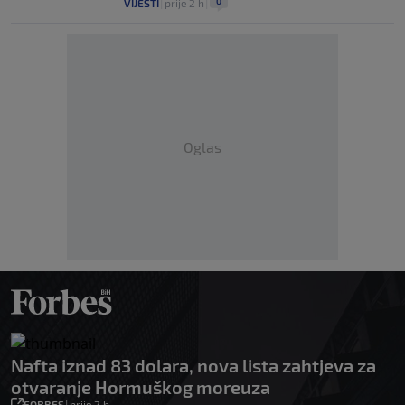
0
VIJESTI
|
prije 2 h
|
Oglas
Nafta iznad 83 dolara, nova lista zahtjeva za
otvaranje Hormuškog moreuza
FORBES
|
prije 2 h