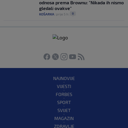
odnosa prema Brownu: "Nikada ih nismo
gledali ovakve"
0
KOŠARKA
|
prije 5 h
|
NAJNOVIJE
VIJESTI
FORBES
SPORT
SVIJET
MAGAZIN
ZDRAVLJE