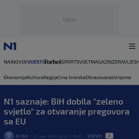
Oglas
NAJNOVIJE
VIJESTI
SPORT
SVIJET
MAGAZIN
ZDRAVLJE
S
Ekonomija
Kultura
Regija
Crna hronika
Obrazovanje
Vrijeme
N1 saznaje: BiH dobila "zeleno
svjetlo" za otvaranje pregovora
sa EU
2
N1 BiH
VIJESTI
|
21. mar. 2024. 20:12
>
20:21
|
|