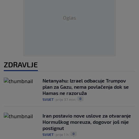
Oglas
ZDRAVLJE
Netanyahu: Izrael odbacuje Trumpov
plan za Gazu, nema povlačenja dok se
Hamas ne razoruža
0
SVIJET
|
prije 37 min
|
Iran postavio nove uslove za otvaranje
Hormuškog moreuza, dogovor još nije
postignut
0
SVIJET
|
prije 1 h
|