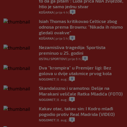
to da ga pitam": Luda priča NBA zvijezde,
htio je samo jednu stvar
0
KOŠARKA
|
prije 4 h
|
Isiah Thomas kritikovao Celticse zbog
odnosa prema Brownu: "Nikada ih nismo
gledali ovakve"
0
KOŠARKA
|
prije 5 h
|
Nezamisliva tragedija: Sportista
preminuo u 25. godini
0
OSTALI SPORTOVI
|
prije 6 h
|
Dva "krompira" u Premijer ligi: Bez
golova u dvije utakmice prvog kola
0
NOGOMET
|
8. aug.
|
Skandalozno i sramotno: Delije na
Marakani veličale Ratka Mladića (FOTO)
0
NOGOMET
|
8. aug.
|
Kakav otac, takav sin: I Kodro mlađi
pogodio protiv Real Madrida (VIDEO)
0
NOGOMET
|
8. aug.
|