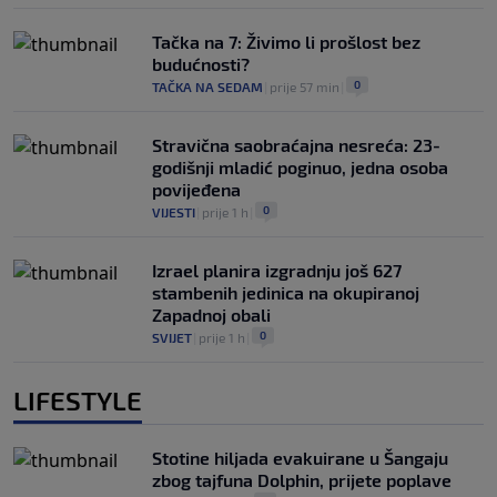
Tačka na 7: Živimo li prošlost bez
budućnosti?
0
TAČKA NA SEDAM
|
prije 57 min
|
Stravična saobraćajna nesreća: 23-
godišnji mladić poginuo, jedna osoba
povijeđena
0
VIJESTI
|
prije 1 h
|
Izrael planira izgradnju još 627
stambenih jedinica na okupiranoj
Zapadnoj obali
0
SVIJET
|
prije 1 h
|
LIFESTYLE
Stotine hiljada evakuirane u Šangaju
zbog tajfuna Dolphin, prijete poplave