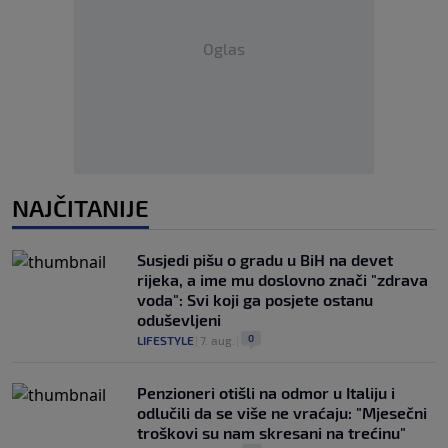
Oglas
NAJČITANIJE
Susjedi pišu o gradu u BiH na devet
rijeka, a ime mu doslovno znači "zdrava
voda": Svi koji ga posjete ostanu
oduševljeni
0
LIFESTYLE
|
7. aug.
|
Penzioneri otišli na odmor u Italiju i
odlučili da se više ne vraćaju: "Mjesečni
troškovi su nam skresani na trećinu"