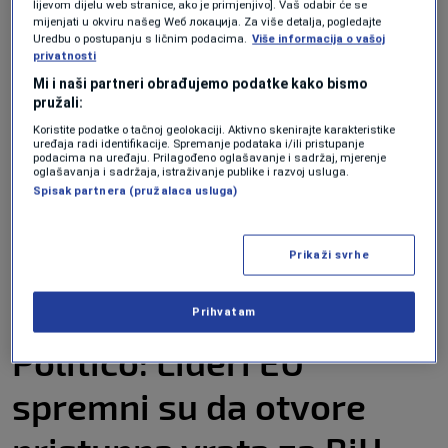
lijevom dijelu web stranice, ako je primjenjivo]. Vaš odabir će se
proširenju od 8. novembra 2023. Čelnici su
mijenjati u okviru našeg Wеб локација. Za više detalja, pogledajte
Uredbu o postupanju s ličnim podacima.
Više informacija o vašoj
tada također izrazili spremnost za otvaranje
privatnosti
pregovora o pristupanju s Bosnom i
Mi i naši partneri obrađujemo podatke kako bismo
pružali:
Hercegovinom kada se u potrebnoj mjeri
Koristite podatke o tačnoj geolokaciji. Aktivno skenirajte karakteristike
ispune kriteriji za članstvo.
uređaja radi identifikacije. Spremanje podataka i/ili pristupanje
podacima na uređaju. Prilagođeno oglašavanje i sadržaj, mjerenje
oglašavanja i sadržaja, istraživanje publike i razvoj usluga.
Spisak partnera (pružalaca usluga)
Bosna i Hercegovina podnijela je zahtjev za
članstvo u EU-u u februaru 2016. godine, a
Prikaži svrhe
status zemlje kandidatkinje dodijeljen joj je u
decembru 2022.
Prihvatam
Politico: Lideri EU
spremni su da otvore