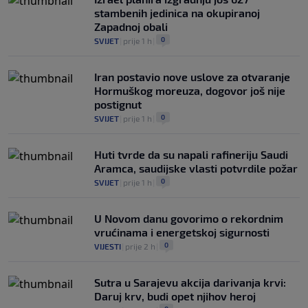
stambenih jedinica na okupiranoj
Zapadnoj obali
0
SVIJET
|
prije 1 h
|
Iran postavio nove uslove za otvaranje
Hormuškog moreuza, dogovor još nije
postignut
0
SVIJET
|
prije 1 h
|
Huti tvrde da su napali rafineriju Saudi
Aramca, saudijske vlasti potvrdile požar
0
SVIJET
|
prije 1 h
|
U Novom danu govorimo o rekordnim
vrućinama i energetskoj sigurnosti
0
VIJESTI
|
prije 2 h
|
Sutra u Sarajevu akcija darivanja krvi:
Daruj krv, budi opet njihov heroj