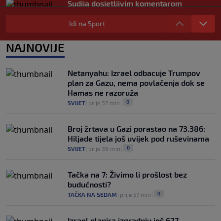
Sudija dosjetljivim komentarom
nasmijao publiku nakon žalbe tenisera
(VIDEO)
Idi na Sport
0
TENIS
|
8. aug.
|
NAJNOVIJE
Haos u Irskoj: Navijač utrčao na teren i
nasrnuo na gostujuće fudbalere (VIDEO)
0
NOGOMET
|
8. aug.
|
Netanyahu: Izrael odbacuje Trumpov
plan za Gazu, nema povlačenja dok se
Hamas ne razoruža
0
SVIJET
|
prije 37 min
|
Broj žrtava u Gazi porastao na 73.386:
Hiljade tijela još uvijek pod ruševinama
0
SVIJET
|
prije 39 min
|
Tačka na 7: Živimo li prošlost bez
budućnosti?
0
TAČKA NA SEDAM
|
prije 57 min
|
Izrael planira izgradnju još 627