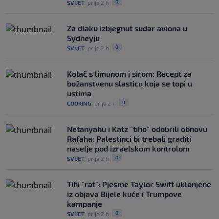
0
SVIJET
|
prije 2 h
|
Za dlaku izbjegnut sudar aviona u
Sydneyju
0
SVIJET
|
prije 2 h
|
Kolač s limunom i sirom: Recept za
božanstvenu slasticu koja se topi u
ustima
0
COOKING
|
prije 2 h
|
Netanyahu i Katz "tiho" odobrili obnovu
Rafaha: Palestinci bi trebali graditi
naselje pod izraelskom kontrolom
0
SVIJET
|
prije 2 h
|
Tihi "rat": Pjesme Taylor Swift uklonjene
iz objava Bijele kuće i Trumpove
kampanje
0
SVIJET
|
prije 2 h
|