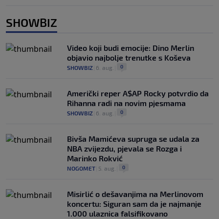
SHOWBIZ
Video koji budi emocije: Dino Merlin
objavio najbolje trenutke s Koševa
0
SHOWBIZ
|
6. aug.
|
Američki reper A$AP Rocky potvrdio da
Rihanna radi na novim pjesmama
0
SHOWBIZ
|
6. aug.
|
Bivša Mamićeva supruga se udala za
NBA zvijezdu, pjevala se Rozga i
Marinko Rokvić
0
NOGOMET
|
5. aug.
|
Misirlić o dešavanjima na Merlinovom
koncertu: Siguran sam da je najmanje
1.000 ulaznica falsifikovano