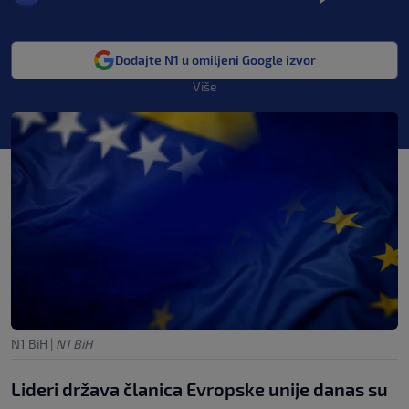
Dodajte N1 u omiljeni Google izvor
Više
N1 BiH
|
N1 BiH
Lideri država članica Evropske unije danas su