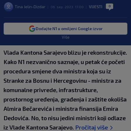
0
Tina Jelin-Dizdar
VIJESTI
|
06. sep. 2023. 17:00
|
|
Dodajte N1 u omiljeni Google izvor
Više
Vlada Kantona Sarajevo blizu je rekonstrukcije.
Kako N1 nezvanično saznaje, u petak će početi
procedura smjene dva ministra koja su iz
Stranke za Bosnu i Hercegovinu - ministra za
komunalne privrede, infrastrukture,
prostornog uređenja, građenja i zaštite okoliša
Almira Bečarevića i ministra finansija Emira
Dedovića. No, to nisu jedini ministri koji odlaze
iz Vlade Kantona Sarajevo.
Pročitaj više