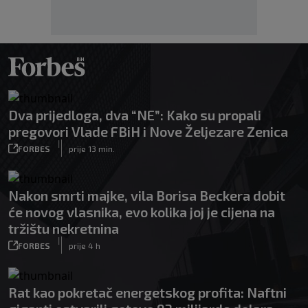
Dva prijedloga, dva “NE”: Kako su propali
pregovori Vlade FBiH i Nove Željezare Zenica
|
FORBES
prije 13 min.
Nakon smrti majke, vila Borisa Beckera dobit
će novog vlasnika, evo kolika joj je cijena na
tržištu nekretnina
|
FORBES
prije 4 h
Rat kao pokretač energetskog profita: Naftni