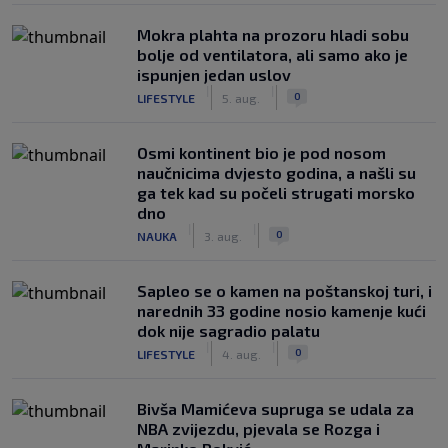
Mokra plahta na prozoru hladi sobu
bolje od ventilatora, ali samo ako je
ispunjen jedan uslov
|
|
0
LIFESTYLE
5. aug.
Osmi kontinent bio je pod nosom
naučnicima dvjesto godina, a našli su
ga tek kad su počeli strugati morsko
dno
|
|
0
NAUKA
3. aug.
Saplео se o kamen na poštanskoj turi, i
narednih 33 godine nosio kamenje kući
dok nije sagradio palatu
|
|
0
LIFESTYLE
4. aug.
Bivša Mamićeva supruga se udala za
NBA zvijezdu, pjevala se Rozga i