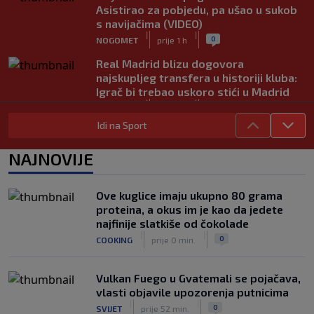
Asistirao za pobjedu, pa ušao u sukob
s navijačima (VIDEO)
|
|
0
NOGOMET
prije 1 h
Real Madrid blizu dogovora
najskupljeg transfera u historiji kluba:
Igrač bi trebao uskoro stići u Madrid
|
|
0
NOGOMET
prije 1 h
Idi na Sport
Lara Gut-Behrami završila karijeru:
Jedna od najvećih skijašica svih
NAJNOVIJE
vremena rekla "zbogom"
|
|
0
OSTALI SPORTOVI
prije 1 h
Ove kuglice imaju ukupno 80 grama
Predsjednik FIFA-e ne odustaje od
proteina, a okus im je kao da jedete
svojih planova: Otkriveno šta je
najfinije slatkiše od čokolade
ponudio Marokancima za podršku
|
|
|
|
0
COOKING
prije 0 min.
0
NOGOMET
prije 2 h
Vulkan Fuego u Gvatemali se pojačava,
vlasti objavile upozorenja putnicima
|
|
0
SVIJET
prije 52 min.