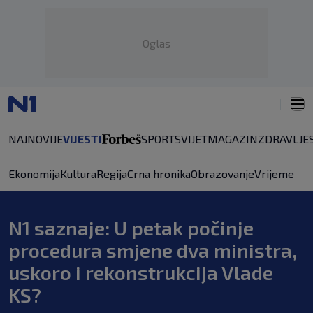
Oglas
NAJNOVIJE
VIJESTI
SPORT
SVIJET
MAGAZIN
ZDRAVLJE
Ekonomija
Kultura
Regija
Crna hronika
Obrazovanje
Vrijeme
N1 saznaje: U petak počinje
procedura smjene dva ministra,
uskoro i rekonstrukcija Vlade
KS?