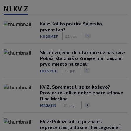
N1 KVIZ
Kviz: Koliko pratite Svjetsko
prvenstvo?
|
|
1
NOGOMET
22. jun.
Skrati vrijeme do utakmice uz naš kviz:
Pokaži šta znaš o Zmajevima i zauzmi
prvo mjesto na tabeli
|
|
1
LIFESTYLE
12. jun.
KVIZ: Spremate li se za Koševo?
Provjerite koliko dobro znate stihove
Dine Merlina
|
|
1
MAGAZIN
31. mar.
KVIZ: Pokaži koliko poznaješ
reprezentaciju Bosne i Hercegovine i