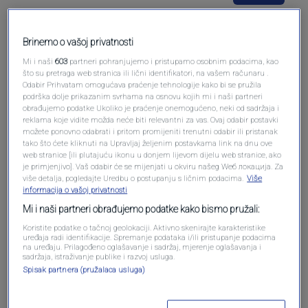
Brinemo o vašoj privatnosti
Mi i naši
603
partneri pohranjujemo i pristupamo osobnim podacima, kao
Pošalji komentar
što su pretraga web stranica ili lični identifikatori, na vašem računaru .
Odabir Prihvatam omogućava praćenje tehnologije kako bi se pružila
podrška dolje prikazanim svrhama na osnovu kojih mi i naši partneri
obrađujemo podatke Ukoliko je praćenje onemogućeno, neki od sadržaja i
reklama koje vidite možda neće biti relevantni za vas. Ovaj odabir postavki
možete ponovno odabrati i pritom promijeniti trenutni odabir ili pristanak
tako što ćete kliknuti na Upravljaj željenim postavkama link na dnu ove
web stranice [ili plutajuću ikonu u donjem lijevom dijelu web stranice, ako
je primjenjivo]. Vaš odabir će se mijenjati u okviru našeg Wеб локација. Za
više detalja, pogledajte Uredbu o postupanju s ličnim podacima.
Više
informacija o vašoj privatnosti
Mi i naši partneri obrađujemo podatke kako bismo pružali:
Oglas
Koristite podatke o tačnoj geolokaciji. Aktivno skenirajte karakteristike
uređaja radi identifikacije. Spremanje podataka i/ili pristupanje podacima
na uređaju. Prilagođeno oglašavanje i sadržaj, mjerenje oglašavanja i
sadržaja, istraživanje publike i razvoj usluga.
Spisak partnera (pružalaca usluga)