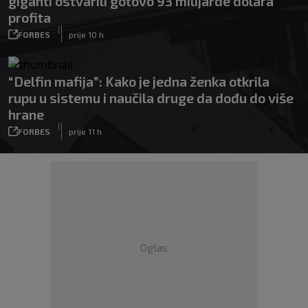
giganti ostvarili gotovo 93 milijarde dolara
profita
|
FORBES
prije 10 h
“Delfin mafija”: Kako je jedna ženka otkrila
rupu u sistemu i naučila druge da dođu do više
hrane
|
FORBES
prije 11 h
Oglas