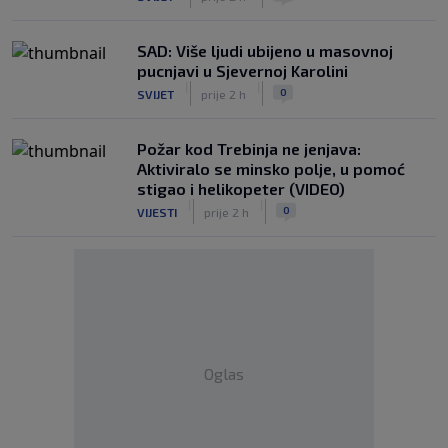
SAD: Više ljudi ubijeno u masovnoj
pucnjavi u Sjevernoj Karolini
|
|
0
SVIJET
prije 2 h
Požar kod Trebinja ne jenjava:
Aktiviralo se minsko polje, u pomoć
stigao i helikopeter (VIDEO)
|
|
0
VIJESTI
prije 2 h
Oglas