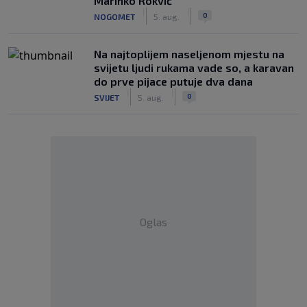
Marinko Rokvić
|
|
0
NOGOMET
5. aug.
Na najtoplijem naseljenom mjestu na
svijetu ljudi rukama vade so, a karavan
do prve pijace putuje dva dana
|
|
0
SVIJET
5. aug.
Oglas