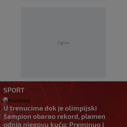
Oglas
SPORT
U trenucima dok je olimpijski
šampion obarao rekord, plamen
odnio njegovu kuću: Preminuo i