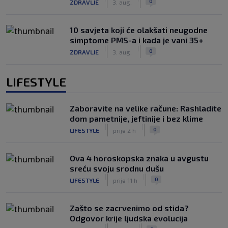
0
ZDRAVLJE
3. aug.
10 savjeta koji će olakšati neugodne
simptome PMS-a i kada je vani 35+
|
|
0
ZDRAVLJE
3. aug.
LIFESTYLE
Zaboravite na velike račune: Rashladite
dom pametnije, jeftinije i bez klime
|
|
0
LIFESTYLE
prije 2 h
Ova 4 horoskopska znaka u avgustu
sreću svoju srodnu dušu
|
|
0
LIFESTYLE
prije 11 h
Zašto se zacrvenimo od stida?
Odgovor krije ljudska evolucija
|
|