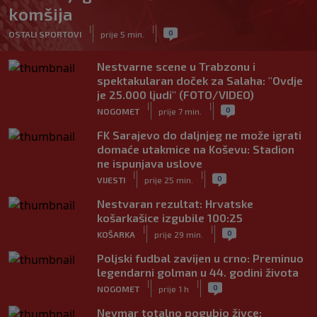
komšija
|
|
0
OSTALI SPORTOVI
prije 5 min.
Nestvarne scene u Trabzonu i
spektakularan doček za Salaha: "Ovdje
je 25.000 ljudi" (FOTO/VIDEO)
|
|
0
NOGOMET
prije 7 min.
FK Sarajevo do daljnjeg ne može igrati
domaće utakmice na Koševu: Stadion
ne ispunjava uslove
|
|
0
VIJESTI
prije 25 min.
Nestvaran rezultat: Hrvatske
košarkašice izgubile 100:25
|
|
0
KOŠARKA
prije 29 min.
Poljski fudbal zavijen u crno: Preminuo
legendarni golman u 44. godini života
|
|
0
NOGOMET
prije 1 h
Neymar totalno pogubio živce: