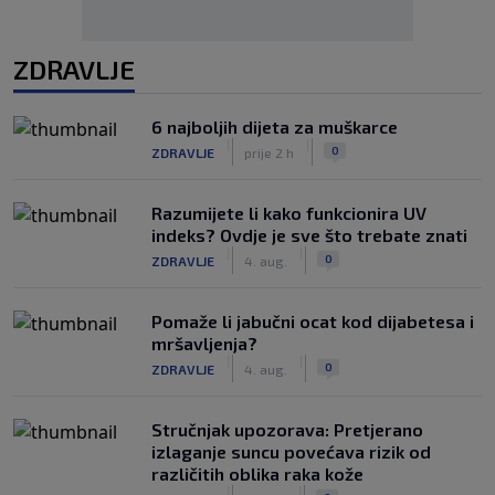
ZDRAVLJE
6 najboljih dijeta za muškarce
|
|
0
ZDRAVLJE
prije 2 h
Razumijete li kako funkcionira UV
indeks? Ovdje je sve što trebate znati
|
|
0
ZDRAVLJE
4. aug.
Pomaže li jabučni ocat kod dijabetesa i
mršavljenja?
|
|
0
ZDRAVLJE
4. aug.
Stručnjak upozorava: Pretjerano
izlaganje suncu povećava rizik od
različitih oblika raka kože
|
|