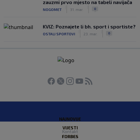
zauzmi prvo mjesto na tabeli navijača
|
|
0
NOGOMET
31. mar.
KVIZ: Poznajete li bh. sport i sportiste?
|
|
0
OSTALI SPORTOVI
23. mar.
NAJNOVIJE
VIJESTI
Kontakt
FORBES
O nama