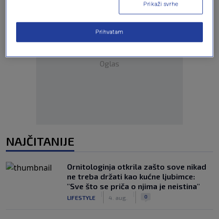
Prikaži svrhe
Prihvatam
Oglas
NAJČITANIJE
Ornitologinja otkrila zašto sove nikad
ne treba držati kao kućne ljubimce:
"Sve što se priča o njima je neistina"
|
|
0
LIFESTYLE
4. aug.