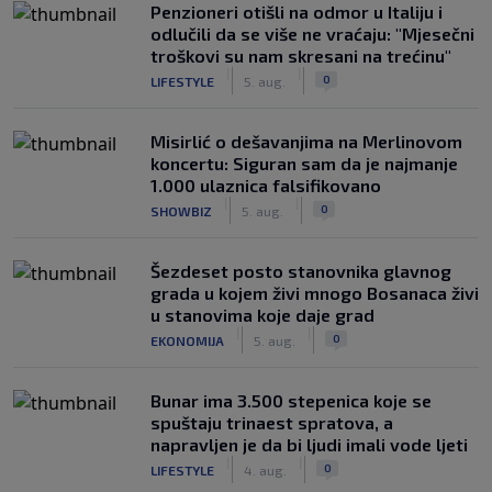
Penzioneri otišli na odmor u Italiju i
odlučili da se više ne vraćaju: "Mjesečni
troškovi su nam skresani na trećinu"
|
|
0
LIFESTYLE
5. aug.
Misirlić o dešavanjima na Merlinovom
koncertu: Siguran sam da je najmanje
1.000 ulaznica falsifikovano
|
|
0
SHOWBIZ
5. aug.
Šezdeset posto stanovnika glavnog
grada u kojem živi mnogo Bosanaca živi
u stanovima koje daje grad
|
|
0
EKONOMIJA
5. aug.
Bunar imа 3.500 stepenica koje se
spuštaju trinaest spratova, a
napravljen je da bi ljudi imali vode ljeti
|
|
0
LIFESTYLE
4. aug.