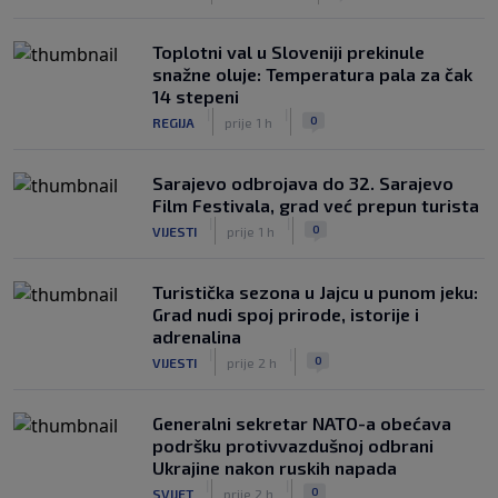
Toplotni val u Sloveniji prekinule
snažne oluje: Temperatura pala za čak
14 stepeni
|
|
0
REGIJA
prije 1 h
Sarajevo odbrojava do 32. Sarajevo
Film Festivala, grad već prepun turista
|
|
0
VIJESTI
prije 1 h
Turistička sezona u Jajcu u punom jeku:
Grad nudi spoj prirode, istorije i
adrenalina
|
|
0
VIJESTI
prije 2 h
Generalni sekretar NATO-a obećava
podršku protivvazdušnoj odbrani
Ukrajine nakon ruskih napada
|
|
0
SVIJET
prije 2 h