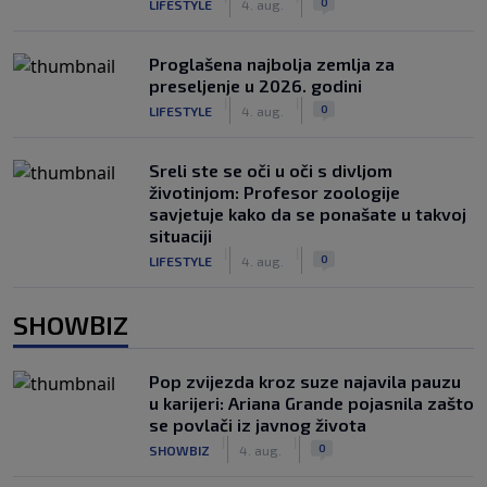
0
LIFESTYLE
4. aug.
Proglašena najbolja zemlja za
preseljenje u 2026. godini
|
|
0
LIFESTYLE
4. aug.
Sreli ste se oči u oči s divljom
životinjom: Profesor zoologije
savjetuje kako da se ponašate u takvoj
situaciji
|
|
0
LIFESTYLE
4. aug.
SHOWBIZ
Pop zvijezda kroz suze najavila pauzu
u karijeri: Ariana Grande pojasnila zašto
se povlači iz javnog života
|
|
0
SHOWBIZ
4. aug.