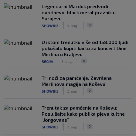
Legendarni Marduk predvodi
dvodnevni black metal praznik u
Sarajevu
|
|
0
SHOWBIZ
3. aug.
U istom trenutku više od 158.000 ljudi
pokušalo kupiti kartu za koncert Dine
Merlina u Kraljevu
|
|
0
REGIJA
3. aug.
Tri noći za pamćenje: Završena
Merlinova magija na Koševu
|
|
0
SHOWBIZ
2. aug.
Trenutak za pamćenje na Koševu:
Poslušajte kako publika pjeva kultne
"Jorgovane"
|
|
0
SHOWBIZ
2. aug.