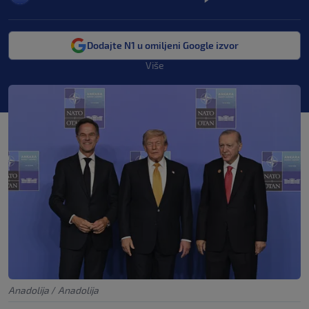
Dodajte N1 u omiljeni Google izvor
Više
Anadolija
/
Anadolija