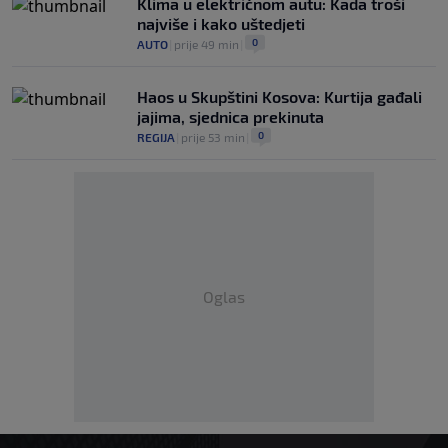
Klima u električnom autu: Kada troši
najviše i kako uštedjeti
0
AUTO
|
prije 49 min
|
Haos u Skupštini Kosova: Kurtija gađali
jajima, sjednica prekinuta
0
REGIJA
|
prije 53 min
|
Oglas