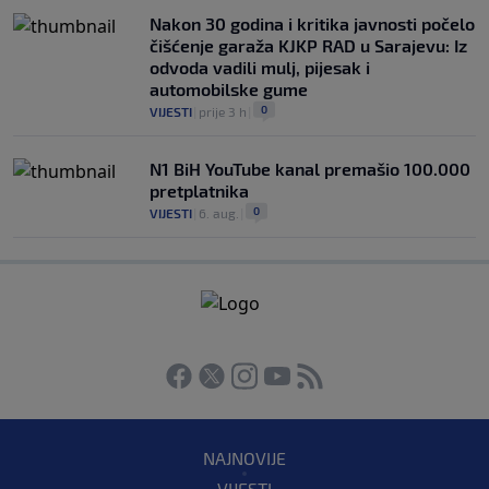
Nakon 30 godina i kritika javnosti počelo
čišćenje garaža KJKP RAD u Sarajevu: Iz
odvoda vadili mulj, pijesak i
automobilske gume
0
VIJESTI
|
prije 3 h
|
N1 BiH YouTube kanal premašio 100.000
pretplatnika
0
VIJESTI
|
6. aug.
|
NAJNOVIJE
VIJESTI