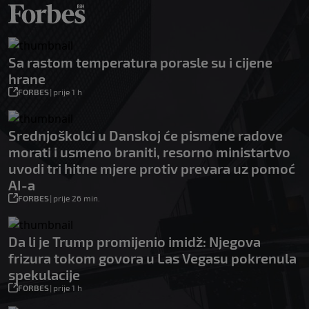
Sa rastom temperatura porasle su i cijene
hrane
FORBES
|
prije 1 h
Srednjoškolci u Danskoj će pismene radove
morati i usmeno braniti, resorno ministartvo
uvodi tri hitne mjere protiv prevara uz pomoć
AI-a
FORBES
|
prije 26 min.
Da li je Trump promijenio imidž: Njegova
frizura tokom govora u Las Vegasu pokrenula
spekulacije
FORBES
|
prije 1 h