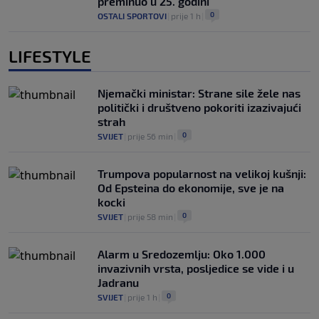
preminuo u 25. godini
0
OSTALI SPORTOVI
|
prije 1 h
|
LIFESTYLE
Njemački ministar: Strane sile žele nas
politički i društveno pokoriti izazivajući
strah
0
SVIJET
|
prije 56 min
|
Trumpova popularnost na velikoj kušnji:
Od Epsteina do ekonomije, sve je na
kocki
0
SVIJET
|
prije 58 min
|
Alarm u Sredozemlju: Oko 1.000
invazivnih vrsta, posljedice se vide i u
Jadranu
0
SVIJET
|
prije 1 h
|