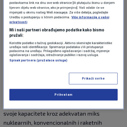
Haga. Tokom 2025. godine, evropski saveznici i
postavkama link na dnu ove web stranice [ili plutajuću ikonu u donjem
lijevom dijelu web stranice, ako je primjenjivo]. Vaš odabir će se
Kanada povećali su investicije u osnovne
mijenjati u okviru našeg Wеб локација. Za više detalja, pogledajte
odbrambene potrebe za više od 139 milijardi
Uredbu o postupanju s ličnim podacima.
Više informacija o vašoj
privatnosti
dolara. U Ankari je zvanično najavljeno više od
Mi i naši partneri obrađujemo podatke kako bismo
50 milijardi dolara za nove nabavke naoružanja
pružali:
Koristite podatke o tačnoj geolokaciji. Aktivno skenirajte karakteristike
i opreme. Savez se obavezao na proširenje
uređaja radi identifikacije. Spremanje podataka i/ili pristupanje
podacima na uređaju. Prilagođeno oglašavanje i sadržaj, mjerenje
kolektivnih proizvodnih kapaciteta i ubrzanje
oglašavanja i sadržaja, istraživanje publike i razvoj usluga.
Spisak partnera (pružalaca usluga)
inovacija u saradnji s industrijom, uz uklanjanje
međusobnih trgovinskih barijera.
Prikaži svrhe
Evropski saveznici i Kanada, u bliskoj saradnji
sa Sjedinjenim Državama, preuzimaju sve veću
Prihvatam
odgovornost za odbranu. NATO modernizuje
svoje kapacitete kroz adekvatan miks
nuklearnih, konvencionalnih i raketnih