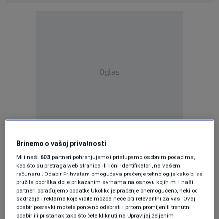
Oglas
Kako bi se uspješno suprotstavili dugoročnoj
Brinemo o vašoj privatnosti
prijetnji koju Rusija predstavlja za
Mi i naši
603
partneri pohranjujemo i pristupamo osobnim podacima,
kao što su pretraga web stranica ili lični identifikatori, na vašem
euroatlantsku sigurnost i stabilnost, kao i
računaru . Odabir Prihvatam omogućava praćenje tehnologije kako bi se
pružila podrška dolje prikazanim svrhama na osnovu kojih mi i naši
stalnoj prijetnji od terorizma, saveznici
partneri obrađujemo podatke Ukoliko je praćenje onemogućeno, neki od
sadržaja i reklama koje vidite možda neće biti relevantni za vas. Ovaj
ubrzano ispunjavaju odbrambenu obavezu iz
odabir postavki možete ponovno odabrati i pritom promijeniti trenutni
odabir ili pristanak tako što ćete kliknuti na Upravljaj željenim