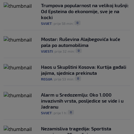
Trumpova popularnost na velikoj kušnji:
Od Epsteina do ekonomije, sve je na
kocki
0
SVIJET
|
prije 58 min
|
Mostar: Ruševina Alajbegovića kuće
pala po automobilima
0
VIJESTI
|
prije 32 min
|
Haos u Skupštini Kosova: Kurtija gađali
jajima, sjednica prekinuta
0
REGIJA
|
prije 53 min
|
Alarm u Sredozemlju: Oko 1.000
invazivnih vrsta, posljedice se vide i u
Jadranu
0
SVIJET
|
prije 1 h
|
Nezamisliva tragedija: Sportista