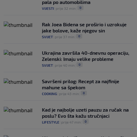
pala po automobilima
0
VIJESTI
|
prije 32 min
|
Rak Joea Bidena se proširio i uzrokuje
jake bolove, kaže njegov sin
0
SVIJET
|
prije 37 min
|
Ukrajina završila 40-dnevnu operaciju,
Zelenski: Imaju velike probleme
0
SVIJET
|
prije 40 min
|
Savršeni prilog: Recept za najfinije
mahune sa špekom
0
COOKING
|
prije 43 min
|
Kad je najbolje uzeti pauzu za ručak na
poslu? Evo šta kažu stručnjaci
0
LIFESTYLE
|
prije 47 min
|