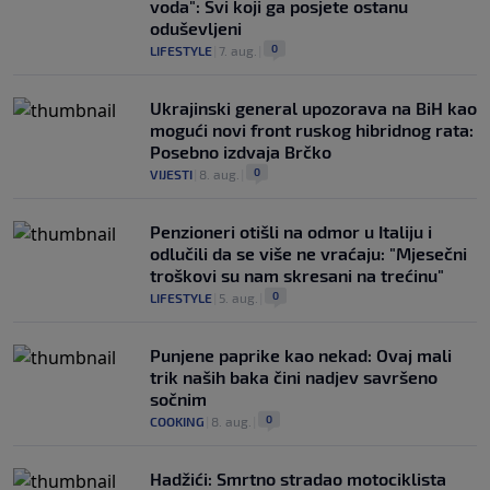
voda": Svi koji ga posjete ostanu
oduševljeni
0
LIFESTYLE
|
7. aug.
|
Ukrajinski general upozorava na BiH kao
mogući novi front ruskog hibridnog rata:
Posebno izdvaja Brčko
0
VIJESTI
|
8. aug.
|
Penzioneri otišli na odmor u Italiju i
odlučili da se više ne vraćaju: "Mjesečni
troškovi su nam skresani na trećinu"
0
LIFESTYLE
|
5. aug.
|
Punjene paprike kao nekad: Ovaj mali
trik naših baka čini nadjev savršeno
sočnim
0
COOKING
|
8. aug.
|
Hadžići: Smrtno stradao motociklista