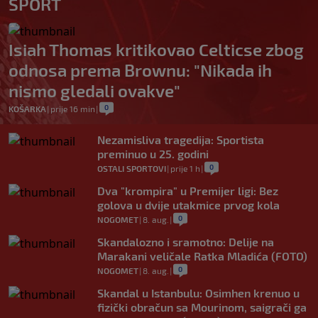
SPORT
Isiah Thomas kritikovao Celticse zbog
odnosa prema Brownu: "Nikada ih
nismo gledali ovakve"
0
KOŠARKA
|
prije 16 min
|
Nezamisliva tragedija: Sportista
preminuo u 25. godini
0
OSTALI SPORTOVI
|
prije 1 h
|
Dva "krompira" u Premijer ligi: Bez
golova u dvije utakmice prvog kola
0
NOGOMET
|
8. aug.
|
Skandalozno i sramotno: Delije na
Marakani veličale Ratka Mladića (FOTO)
0
NOGOMET
|
8. aug.
|
Skandal u Istanbulu: Osimhen krenuo u
fizički obračun sa Mourinom, saigrači ga