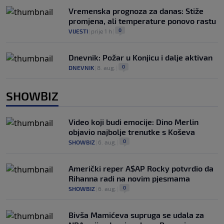
Vremenska prognoza za danas: Stiže
promjena, ali temperature ponovo rastu
0
VIJESTI
|
prije 1 h
|
Dnevnik: Požar u Konjicu i dalje aktivan
0
DNEVNIK
|
8. aug.
|
SHOWBIZ
Video koji budi emocije: Dino Merlin
objavio najbolje trenutke s Koševa
0
SHOWBIZ
|
6. aug.
|
Američki reper A$AP Rocky potvrdio da
Rihanna radi na novim pjesmama
0
SHOWBIZ
|
6. aug.
|
Bivša Mamićeva supruga se udala za