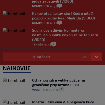
jedva zaustavili (VIDEO)
0
NOGOMET
|
8. aug.
|
Kakav otac, takav sin: I Kodro mlađi
pogodio protiv Real Madrida (VIDEO)
0
NOGOMET
|
8. aug.
|
Sudija dosjetljivim komentarom
nasmijao publiku nakon žalbe tenisera
(VIDEO)
0
TENIS
|
8. aug.
|
Haos u Irskoj: Navijač utrčao na teren i
nasrnuo na gostujuće fudbalere (VIDEO)
Idi na Sport
0
NOGOMET
|
8. aug.
|
NAJNOVIJE
Rivalstvo je ostalo po strani: Real
Madrid se oglasio nakon teškog gubitka
Lionela Messija
Od ranog jutra velike gužve na
0
NOGOMET
|
8. aug.
|
graničnim prijelazima u BiH
0
VIJESTI
|
prije 30 min
|
Mostar: Ruševina Alajbegovića kuće