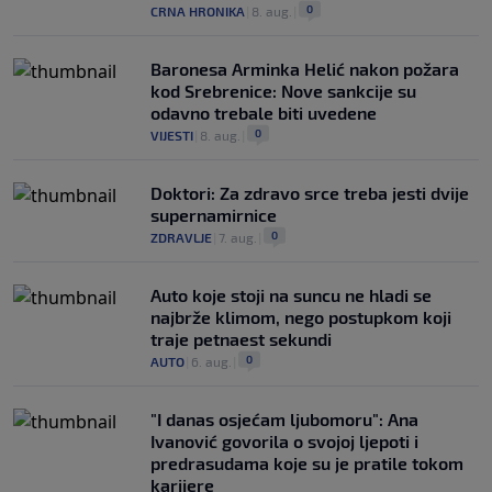
0
CRNA HRONIKA
|
8. aug.
|
Baronesa Arminka Helić nakon požara
kod Srebrenice: Nove sankcije su
odavno trebale biti uvedene
0
VIJESTI
|
8. aug.
|
Doktori: Za zdravo srce treba jesti dvije
supernamirnice
0
ZDRAVLJE
|
7. aug.
|
Auto koje stoji na suncu ne hladi se
najbrže klimom, nego postupkom koji
traje petnaest sekundi
0
AUTO
|
6. aug.
|
"I danas osjećam ljubomoru": Ana
Ivanović govorila o svojoj ljepoti i
predrasudama koje su je pratile tokom
karijere