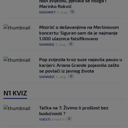
NBA zvijezdu, pjevala se Rozga i
Marinko Rokvić
0
NOGOMET
|
5. aug.
|
Misirlić o dešavanjima na Merlinovom
koncertu: Siguran sam da je najmanje
1.000 ulaznica falsifikovano
0
SHOWBIZ
|
5. aug.
|
Pop zvijezda kroz suze najavila pauzu u
karijeri: Ariana Grande pojasnila zašto
se povlači iz javnog života
0
SHOWBIZ
|
4. aug.
|
N1 KVIZ
Tačka na 7: Živimo li prošlost bez
budućnosti ?
0
VIJESTI
|
prije 6 h
|