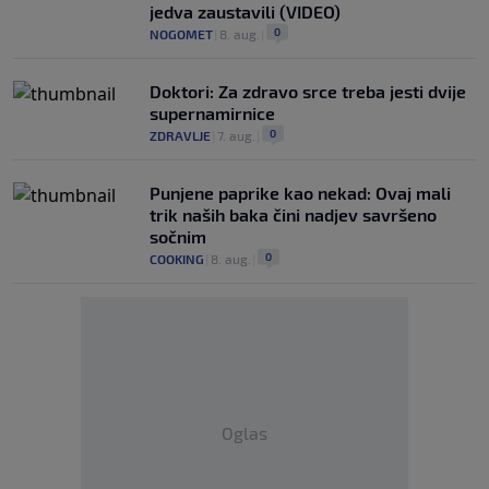
jedva zaustavili (VIDEO)
0
NOGOMET
|
8. aug.
|
Doktori: Za zdravo srce treba jesti dvije
supernamirnice
0
ZDRAVLJE
|
7. aug.
|
Punjene paprike kao nekad: Ovaj mali
trik naših baka čini nadjev savršeno
sočnim
0
COOKING
|
8. aug.
|
Oglas