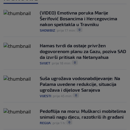
Modrić bi mogao dobiti neočekivanu
ulogu u Milanu: Gazzetta nagovijestila
(VIDEO) Emotivna poruka Marije
veliki potez
Šerifović Bosancima i Hercegovcima
0
NOGOMET
|
prije 6 h
|
nakon spektakla u Travniku
0
SHOWBIZ
|
prije 17 min
|
Hamas tvrdi da ostaje privržen
dogovorenom planu za Gazu, poziva SAD
da izvrši pritisak na Netanyahua
0
SVIJET
|
prije 18 min
|
Suša ugrožava vodosnabdijevanje: Na
Palama uvedene redukcije, situacija
ugrožava i dijelove Sarajeva
0
VIJESTI
|
prije 45 min
|
Pedofilija na moru: Muškarci mobitelima
snimali nagu djecu, razotkrili ih građani
0
REGIJA
|
prije 1 h
|