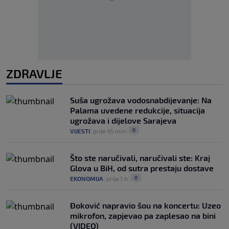
ZDRAVLJE
Suša ugrožava vodosnabdijevanje: Na
Palama uvedene redukcije, situacija
ugrožava i dijelove Sarajeva
0
VIJESTI
|
prije 45 min
|
Što ste naručivali, naručivali ste: Kraj
Glova u BiH, od sutra prestaju dostave
0
EKONOMIJA
|
prije 1 h
|
Đoković napravio šou na koncertu: Uzeo
mikrofon, zapjevao pa zaplesao na bini
(VIDEO)