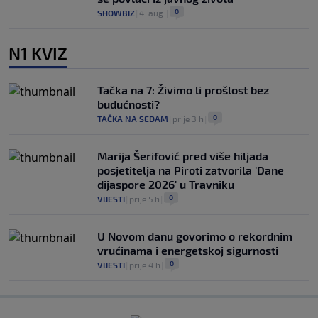
0
SHOWBIZ
|
4. aug.
|
N1 KVIZ
Tačka na 7: Živimo li prošlost bez
budućnosti?
0
TAČKA NA SEDAM
|
prije 3 h
|
Marija Šerifović pred više hiljada
posjetitelja na Piroti zatvorila 'Dane
dijaspore 2026' u Travniku
0
VIJESTI
|
prije 5 h
|
U Novom danu govorimo o rekordnim
vrućinama i energetskoj sigurnosti
0
VIJESTI
|
prije 4 h
|