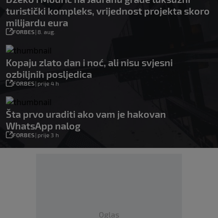
turistički kompleks, vrijednost projekta skoro
milijardu eura
FORBES
|
8. aug.
Kopaju zlato dan i noć, ali nisu svjesni
ozbiljnih posljedica
FORBES
|
prije 4 h
Šta prvo uraditi ako vam je hakovan
WhatsApp nalog
FORBES
|
prije 3 h
Oglas