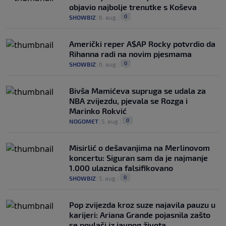
objavio najbolje trenutke s Koševa
0
SHOWBIZ
|
6. aug.
|
Američki reper A$AP Rocky potvrdio da
Rihanna radi na novim pjesmama
0
SHOWBIZ
|
6. aug.
|
Bivša Mamićeva supruga se udala za
NBA zvijezdu, pjevala se Rozga i
Marinko Rokvić
0
NOGOMET
|
5. aug.
|
Misirlić o dešavanjima na Merlinovom
koncertu: Siguran sam da je najmanje
1.000 ulaznica falsifikovano
0
SHOWBIZ
|
5. aug.
|
Pop zvijezda kroz suze najavila pauzu u
karijeri: Ariana Grande pojasnila zašto
se povlači iz javnog života