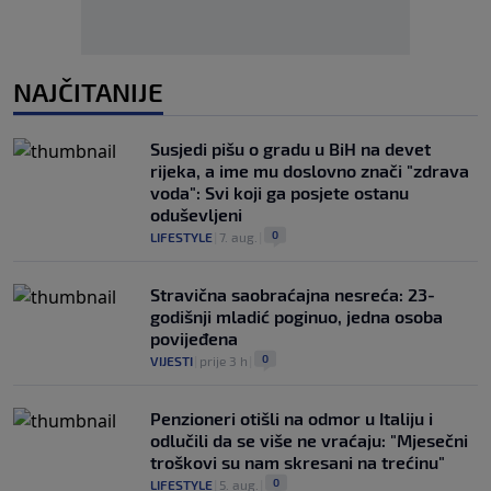
NAJČITANIJE
Susjedi pišu o gradu u BiH na devet
rijeka, a ime mu doslovno znači "zdrava
voda": Svi koji ga posjete ostanu
oduševljeni
0
LIFESTYLE
|
7. aug.
|
Stravična saobraćajna nesreća: 23-
godišnji mladić poginuo, jedna osoba
povijeđena
0
VIJESTI
|
prije 3 h
|
Penzioneri otišli na odmor u Italiju i
odlučili da se više ne vraćaju: "Mjesečni
troškovi su nam skresani na trećinu"
0
LIFESTYLE
|
5. aug.
|