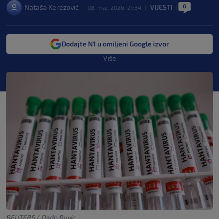
0
Nataša Kerezović
VIJESTI
|
08. maj. 2026. 21:34
|
|
Dodajte N1 u omiljeni Google izvor
Više
REUTERS
/
Dado Ruvic