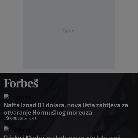
Oglas
Nafta iznad 83 dolara, nova lista zahtjeva za
otvaranje Hormuškog moreuza
FORBES
|
prije 4 h
Džeko i Modrić na Jadranu grade luksuzni