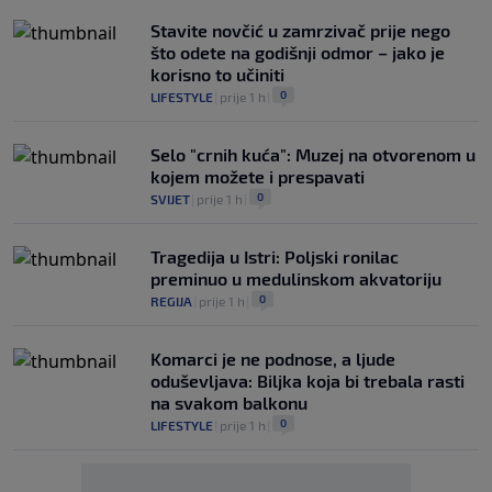
Stavite novčić u zamrzivač prije nego
što odete na godišnji odmor – jako je
korisno to učiniti
0
LIFESTYLE
|
prije 1 h
|
Selo "crnih kuća": Muzej na otvorenom u
kojem možete i prespavati
0
SVIJET
|
prije 1 h
|
Tragedija u Istri: Poljski ronilac
preminuo u medulinskom akvatoriju
0
REGIJA
|
prije 1 h
|
Komarci je ne podnose, a ljude
oduševljava: Biljka koja bi trebala rasti
na svakom balkonu
0
LIFESTYLE
|
prije 1 h
|