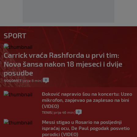
SPORT
Carrick vraća Rashforda u prvi tim:
Nova šansa nakon 18 mjeseci i dvije
posudbe
0
NOGOMET
|
prije 8 min
|
Đoković napravio šou na koncertu: Uzeo
mikrofon, zapjevao pa zaplesao na bini
(VIDEO)
0
TENIS
|
prije 46 min
|
Messi stigao u Rosario na posljednji
ispraćaj ocu, De Paul pogodak posvetio
porodici (VIDEO)