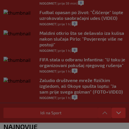
0
NOGOMET
|
prije 59 min
|
Fudbal opasan po život: "Čišćenje" lopte
uzrokovalo saobraćajni udes (VIDEO)
0
NOGOMET
|
prije 1 h
|
Maldini otkrio šta se dešavalo iza kulisa
nakon slučaja Pirlo: "Povjerenje više ne
postoji"
0
NOGOMET
|
prije 1 h
|
FIFA stala u odbranu Infantina: "U toku je
organizovani pokušaj njegovog rušenja"
0
NOGOMET
|
prije 1 h
|
Zaludio društvene mreže fizičkim
izgledom, ali Okoye spušta loptu: "Ja
sam prije svega golman" (FOTO+VIDEO)
0
NOGOMET
|
prije 1 h
|
Japanac šetao Baščaršijom pa slučajno
sreo legendu Galatasaraya: Nije znao ko
Idi na Sport
je čovjek ispred njega
0
VIRALNO
|
prije 1 h
|
NAJNOVIJE