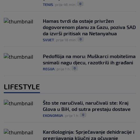
0
TENIS
|
prije 46 min
|
Hamas tvrdi da ostaje privržen
dogovorenom planu za Gazu, poziva SAD
da izvrši pritisak na Netanyahua
0
SVIJET
|
prije 18 min
|
Pedofilija na moru: Muškarci mobitelima
snimali nagu djecu, razotkrili ih građani
0
REGIJA
|
prije 1 h
|
LIFESTYLE
Što ste naručivali, naručivali ste: Kraj
Glova u BiH, od sutra prestaju dostave
0
EKONOMIJA
|
prije 1 h
|
Kardiologinja: Sprječavanje dehidracije i
pregrijavanja ključni za očuvanje