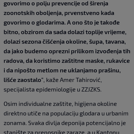
govorimo o polju prevencije od širenja
zoonotskih oboljenja, prvenstveno kada
govorimo o glodarima. A ono što je takođe
bitno, obzirom da sada dolazi toplije vrijeme,
dolazi sezona čišćenja okoline, šupa, tavana,
da jako budemo oprezni prilikom izvođenja tih
radova, da koristimo zaštitne maske, rukavice
i da nipošto metlom ne uklanjamo prašinu,
lišće zaostalo"
, kaže Amer Tahirović,
specijalista epidemiologije u ZZJZKS.
Osim individualne zaštite, higijena okoline
direktno utiče na populaciju glodara u urbanim
zonama. Svaka divlja deponija potencijalno je
stanište za prenosnike zaraze, a u Kantonu