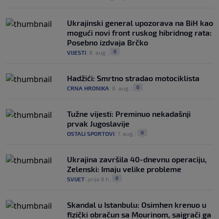
Ukrajinski general upozorava na BiH kao
mogući novi front ruskog hibridnog rata:
Posebno izdvaja Brčko
0
VIJESTI
|
8. aug.
|
Hadžići: Smrtno stradao motociklista
0
CRNA HRONIKA
|
8. aug.
|
Tužne vijesti: Preminuo nekadašnji
prvak Jugoslavije
0
OSTALI SPORTOVI
|
7. aug.
|
Ukrajina završila 40-dnevnu operaciju,
Zelenski: Imaju velike probleme
0
SVIJET
|
prije 8 h
|
Skandal u Istanbulu: Osimhen krenuo u
fizički obračun sa Mourinom, saigrači ga