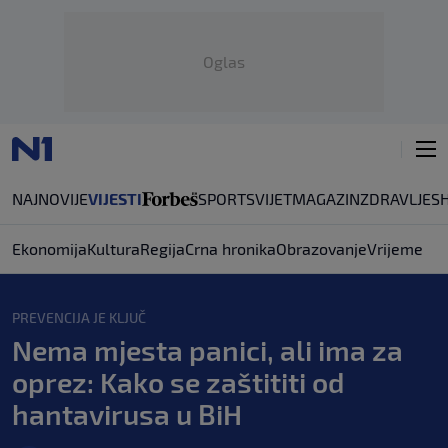
Oglas
NAJNOVIJE
VIJESTI
SPORT
SVIJET
MAGAZIN
ZDRAVLJE
S
Ekonomija
Kultura
Regija
Crna hronika
Obrazovanje
Vrijeme
PREVENCIJA JE KLJUČ
Nema mjesta panici, ali ima za
oprez: Kako se zaštititi od
hantavirusa u BiH