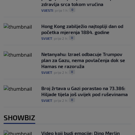
zdravlja srca tokom vrućina
0
VIJESTI
|
prije 1 h
|
Hong Kong zabilježio najtopliji dan od
početka mjerenja 1884. godine
0
SVIJET
|
prije 2 h
|
Netanyahu: Izrael odbacuje Trumpov
plan za Gazu, nema povlačenja dok se
Hamas ne razoruža
0
SVIJET
|
prije 2 h
|
Broj žrtava u Gazi porastao na 73.386:
Hiljade tijela još uvijek pod ruševinama
0
SVIJET
|
prije 2 h
|
SHOWBIZ
Video koji budi emocije: Dino Merlin