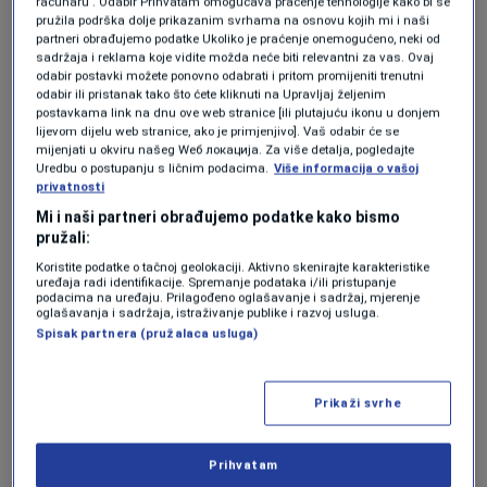
računaru . Odabir Prihvatam omogućava praćenje tehnologije kako bi se
SVIJET
|
8. maj.
pružila podrška dolje prikazanim svrhama na osnovu kojih mi i naši
EK: Rizik od hantavirusa za
partneri obrađujemo podatke Ukoliko je praćenje onemogućeno, neki od
sadržaja i reklama koje vidite možda neće biti relevantni za vas. Ovaj
Evropljane ostaje nizak
odabir postavki možete ponovno odabrati i pritom promijeniti trenutni
SVIJET
|
7. maj.
odabir ili pristanak tako što ćete kliknuti na Upravljaj željenim
postavkama link na dnu ove web stranice [ili plutajuću ikonu u donjem
lijevom dijelu web stranice, ako je primjenjivo]. Vaš odabir će se
"Na našim područjima je Dobrava virus, tip
mijenjati u okviru našeg Wеб локација. Za više detalja, pogledajte
Uredbu o postupanju s ličnim podacima.
Više informacija o vašoj
virusa koji ide sa blažim simptomima,
privatnosti
konkretno sa bubrežnim simptomima, ne
Mi i naši partneri obrađujemo podatke kako bismo
pružali:
prenosi se sa čovjeka na čovjeka i obično ima
Koristite podatke o tačnoj geolokaciji. Aktivno skenirajte karakteristike
uređaja radi identifikacije. Spremanje podataka i/ili pristupanje
blaži klinički tijek, tj. ne završava smrtnim
podacima na uređaju. Prilagođeno oglašavanje i sadržaj, mjerenje
oglašavanja i sadržaja, istraživanje publike i razvoj usluga.
ishodom. Za razliku od slučaja u Americi, soj
Spisak partnera (pružalaca usluga)
Ande koji je karakterističan za Južnu Ameriku i
on daje teži oblik bolesti sa upalom pluća koja
Prikaži svrhe
može dovesti do respiratornog distres
sindroma i zna završiti smrtnim ishodom"
,
Prihvatam