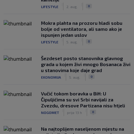
|
|
0
LIFESTYLE
2. aug.
Mokra plahta na prozoru hladi sobu
bolje od ventilatora, ali samo ako je
ispunjen jedan uslov
|
|
0
LIFESTYLE
5. aug.
Šezdeset posto stanovnika glavnog
grada u kojem živi mnogo Bosanaca živi
u stanovima koje daje grad
|
|
0
EKONOMIJA
5. aug.
Vučić tokom boravka u BiH: U
Čipuljićima su svi Srbi navijali za
Zvezdu, dresove Partizana nisu htjeli
|
|
0
NOGOMET
prije 13 h
Na najtoplijem naseljenom mjestu na