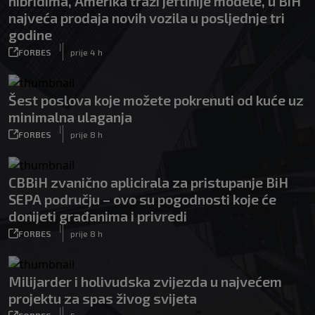
hibridima, Amerika traži jeftinije modele, u BiH
najveća prodaja novih vozila u posljednje tri
godine
|
FORBES
prije 4 h
Šest poslova koje možete pokrenuti od kuće uz
minimalna ulaganja
|
FORBES
prije 8 h
CBBiH zvanično aplicirala za pristupanje BiH
SEPA području – ovo su pogodnosti koje će
donijeti građanima i privredi
|
FORBES
prije 8 h
Milijarder i holivudska zvijezda u najvećem
projektu za spas živog svijeta
|