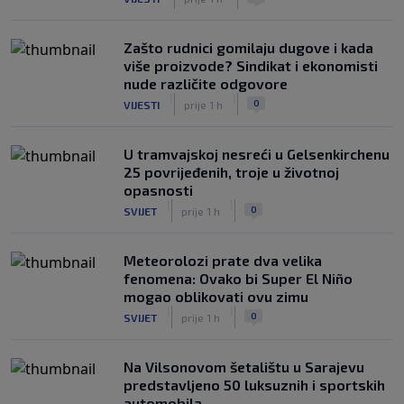
Zašto rudnici gomilaju dugove i kada
više proizvode? Sindikat i ekonomisti
nude različite odgovore
|
|
0
VIJESTI
prije 1 h
U tramvajskoj nesreći u Gelsenkirchenu
25 povrijeđenih, troje u životnoj
opasnosti
|
|
0
SVIJET
prije 1 h
Meteorolozi prate dva velika
fenomena: Ovako bi Super El Niño
mogao oblikovati ovu zimu
|
|
0
SVIJET
prije 1 h
Na Vilsonovom šetalištu u Sarajevu
predstavljeno 50 luksuznih i sportskih
automobila