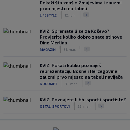
Pokaži šta znaš o Zmajevima i zauzmi
prvo mjesto na tabeli
|
|
1
LIFESTYLE
12. jun.
KVIZ: Spremate li se za Koševo?
Provjerite koliko dobro znate stihove
Dine Merlina
|
|
1
MAGAZIN
31. mar.
KVIZ: Pokaži koliko poznaješ
reprezentaciju Bosne i Hercegovine i
zauzmi prvo mjesto na tabeli navijača
|
|
0
NOGOMET
31. mar.
KVIZ: Poznajete li bh. sport i sportiste?
|
|
0
OSTALI SPORTOVI
23. mar.