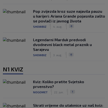
Pop zvijezda kroz suze najavila pauzu
u karijeri: Ariana Grande pojasnila zašto
se povlači iz javnog života
|
|
0
SHOWBIZ
4. aug.
Legendarni Marduk predvodi
dvodnevni black metal praznik u
Sarajevu
|
|
0
SHOWBIZ
3. aug.
N1 KVIZ
Kviz: Koliko pratite Svjetsko
prvenstvo?
|
|
1
NOGOMET
22. jun.
Skrati vrijeme do utakmice uz naš kviz: