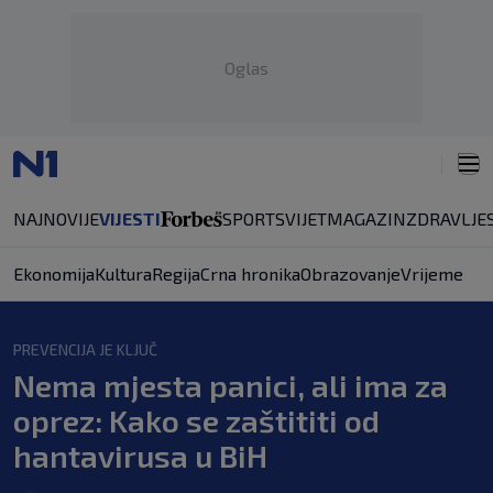
Oglas
NAJNOVIJE
VIJESTI
SPORT
SVIJET
MAGAZIN
ZDRAVLJE
Ekonomija
Kultura
Regija
Crna hronika
Obrazovanje
Vrijeme
PREVENCIJA JE KLJUČ
Nema mjesta panici, ali ima za
oprez: Kako se zaštititi od
hantavirusa u BiH