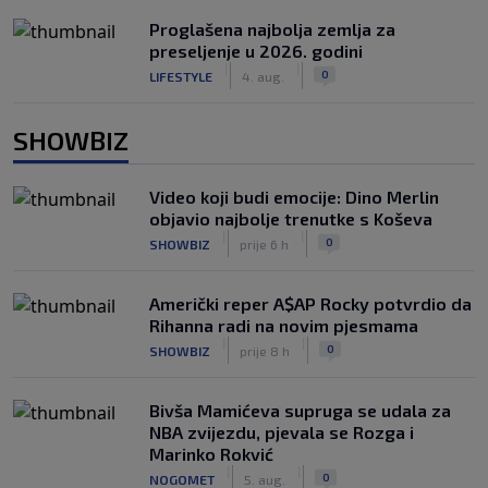
Proglašena najbolja zemlja za
preseljenje u 2026. godini
|
|
0
LIFESTYLE
4. aug.
SHOWBIZ
Video koji budi emocije: Dino Merlin
objavio najbolje trenutke s Koševa
|
|
0
SHOWBIZ
prije 6 h
Američki reper A$AP Rocky potvrdio da
Rihanna radi na novim pjesmama
|
|
0
SHOWBIZ
prije 8 h
Bivša Mamićeva supruga se udala za
NBA zvijezdu, pjevala se Rozga i
Marinko Rokvić
|
|
0
NOGOMET
5. aug.