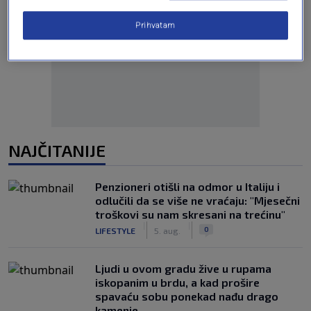
Prihvatam
Oglas
NAJČITANIJE
Penzioneri otišli na odmor u Italiju i
odlučili da se više ne vraćaju: "Mjesečni
troškovi su nam skresani na trećinu"
|
|
0
LIFESTYLE
5. aug.
Ljudi u ovom gradu žive u rupama
iskopanim u brdu, a kad prošire
spavaću sobu ponekad nađu drago
kamenje