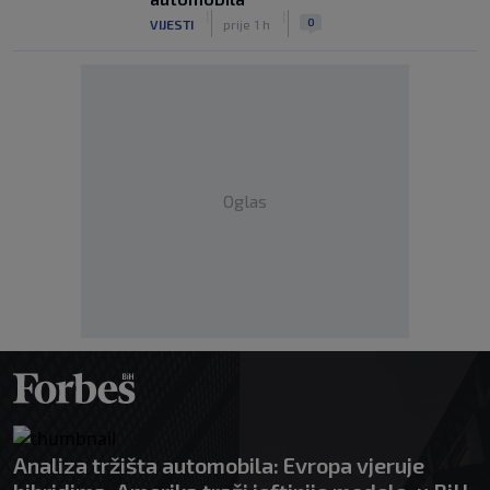
|
|
0
VIJESTI
prije 1 h
Oglas
Analiza tržišta automobila: Evropa vjeruje