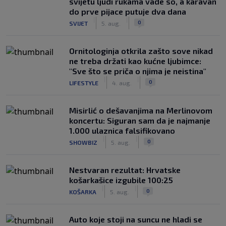
svijetu ljudi rukama vade so, a karavan
do prve pijace putuje dva dana
|
|
0
SVIJET
5. aug.
Ornitologinja otkrila zašto sove nikad
ne treba držati kao kućne ljubimce:
"Sve što se priča o njima je neistina"
|
|
0
LIFESTYLE
4. aug.
Misirlić o dešavanjima na Merlinovom
koncertu: Siguran sam da je najmanje
1.000 ulaznica falsifikovano
|
|
0
SHOWBIZ
5. aug.
Nestvaran rezultat: Hrvatske
košarkašice izgubile 100:25
|
|
0
KOŠARKA
5. aug.
Auto koje stoji na suncu ne hladi se