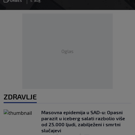
FORBES
5. aug.
Oglas
ZDRAVLJE
Masovna epidemija u SAD-u: Opasni
parazit u iceberg salati razbolio više
od 25.000 ljudi, zabilježeni i smrtni
slučajevi