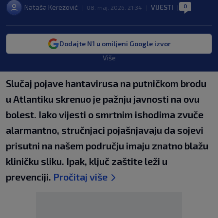
0
Nataša Kerezović
VIJESTI
|
08. maj. 2026. 21:34
|
|
Dodajte N1 u omiljeni Google izvor
Više
Slučaj pojave hantavirusa na putničkom brodu
u Atlantiku skrenuo je pažnju javnosti na ovu
bolest. Iako vijesti o smrtnim ishodima zvuče
alarmantno, stručnjaci pojašnjavaju da sojevi
prisutni na našem području imaju znatno blažu
kliničku sliku. Ipak, ključ zaštite leži u
prevenciji.
Pročitaj više