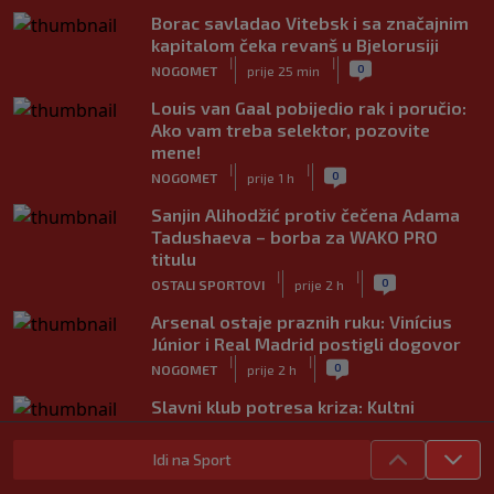
Borac savladao Vitebsk i sa značajnim
kapitalom čeka revanš u Bjelorusiji
|
|
0
NOGOMET
prije 25 min
Louis van Gaal pobijedio rak i poručio:
Ako vam treba selektor, pozovite
mene!
|
|
0
NOGOMET
prije 1 h
Sanjin Alihodžić protiv čečena Adama
Tadushaeva – borba za WAKO PRO
titulu
|
|
0
OSTALI SPORTOVI
prije 2 h
Arsenal ostaje praznih ruku: Vinícius
Júnior i Real Madrid postigli dogovor
|
|
0
NOGOMET
prije 2 h
Slavni klub potresa kriza: Kultni
stadion u Italiji bit će prazan na
početku sezone, navijači objavili rat
Idi na Sport
upravi
|
|