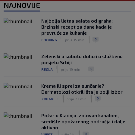
0
NOGOMET
prije 3 h
NAJNOVIJE
Izvinjenje s elementima prijetnje i
„gomila slabića“ u UEFA-i
Najbolja ljetna salata od graha:
|
|
0
NOGOMET
prije 3 h
Brzinski recept za dane kada je
prevruće za kuhanje
Ako ste na moru, mogli biste sresti
|
|
0
COOKING
prije 15 min
Rogera Federera
|
|
0
TENIS
prije 4 h
Zelenski u subotu dolazi u službenu
posjetu Srbiji
|
|
0
REGIJA
prije 19 min
Krema ili sprej za sunčanje?
Dermatolozi otkrili šta je bolji izbor
|
|
0
ZDRAVLJE
prije 23 min
Požar u Kladnju izolovan kanalom,
središte opožarenog područja i dalje
aktivno
|
|
0
VIJESTI
prije 1 h