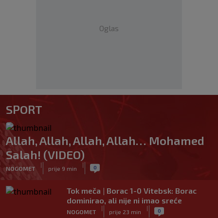
Oglas
SPORT
Allah, Allah, Allah, Allah… Mohamed
Salah! (VIDEO)
|
|
0
NOGOMET
prije 9 min
Tok meča | Borac 1-0 Vitebsk: Borac
dominirao, ali nije ni imao sreće
|
|
0
NOGOMET
prije 23 min