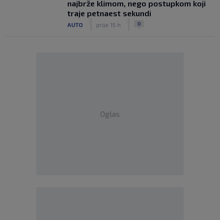
najbrže klimom, nego postupkom koji
traje petnaest sekundi
|
|
0
AUTO
prije 15 h
Oglas