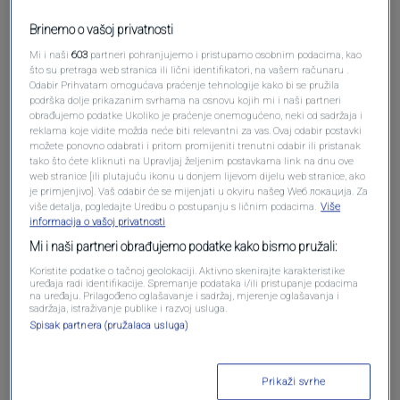
Pošalji komentar
Brinemo o vašoj privatnosti
Mi i naši
603
partneri pohranjujemo i pristupamo osobnim podacima, kao
što su pretraga web stranica ili lični identifikatori, na vašem računaru .
Odabir Prihvatam omogućava praćenje tehnologije kako bi se pružila
podrška dolje prikazanim svrhama na osnovu kojih mi i naši partneri
obrađujemo podatke Ukoliko je praćenje onemogućeno, neki od sadržaja i
reklama koje vidite možda neće biti relevantni za vas. Ovaj odabir postavki
možete ponovno odabrati i pritom promijeniti trenutni odabir ili pristanak
tako što ćete kliknuti na Upravljaj željenim postavkama link na dnu ove
web stranice [ili plutajuću ikonu u donjem lijevom dijelu web stranice, ako
je primjenjivo]. Vaš odabir će se mijenjati u okviru našeg Wеб локација. Za
više detalja, pogledajte Uredbu o postupanju s ličnim podacima.
Više
informacija o vašoj privatnosti
Oglas
Mi i naši partneri obrađujemo podatke kako bismo pružali:
Koristite podatke o tačnoj geolokaciji. Aktivno skenirajte karakteristike
uređaja radi identifikacije. Spremanje podataka i/ili pristupanje podacima
na uređaju. Prilagođeno oglašavanje i sadržaj, mjerenje oglašavanja i
sadržaja, istraživanje publike i razvoj usluga.
Spisak partnera (pružalaca usluga)
Prikaži svrhe