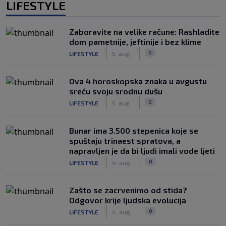
LIFESTYLE
Zaboravite na velike račune: Rashladite
dom pametnije, jeftinije i bez klime
|
|
0
LIFESTYLE
5. aug.
Ova 4 horoskopska znaka u avgustu
sreću svoju srodnu dušu
|
|
0
LIFESTYLE
5. aug.
Bunar imа 3.500 stepenica koje se
spuštaju trinaest spratova, a
napravljen je da bi ljudi imali vode ljeti
|
|
0
LIFESTYLE
4. aug.
Zašto se zacrvenimo od stida?
Odgovor krije ljudska evolucija
|
|
0
LIFESTYLE
4. aug.