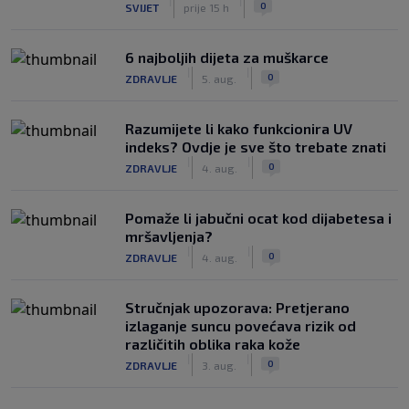
|
|
0
SVIJET
prije 15 h
6 najboljih dijeta za muškarce
|
|
0
ZDRAVLJE
5. aug.
Razumijete li kako funkcionira UV
indeks? Ovdje je sve što trebate znati
|
|
0
ZDRAVLJE
4. aug.
Pomaže li jabučni ocat kod dijabetesa i
mršavljenja?
|
|
0
ZDRAVLJE
4. aug.
Stručnjak upozorava: Pretjerano
izlaganje suncu povećava rizik od
različitih oblika raka kože
|
|
0
ZDRAVLJE
3. aug.