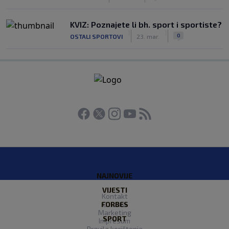
KVIZ: Poznajete li bh. sport i sportiste?
|
|
0
OSTALI SPORTOVI
23. mar.
NAJNOVIJE
VIJESTI
Kontakt
FORBES
O nama
Marketing
SPORT
Impresum
Pravila korištenja