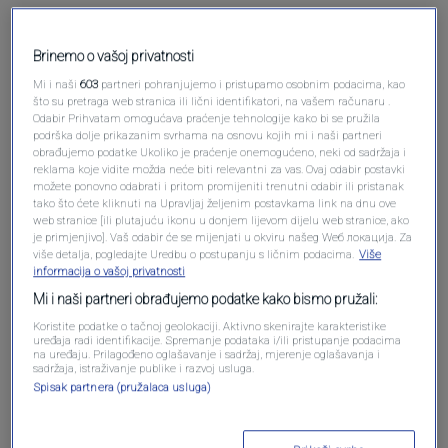
Pošalji komentar
Brinemo o vašoj privatnosti
Mi i naši
603
partneri pohranjujemo i pristupamo osobnim podacima, kao
što su pretraga web stranica ili lični identifikatori, na vašem računaru .
Odabir Prihvatam omogućava praćenje tehnologije kako bi se pružila
podrška dolje prikazanim svrhama na osnovu kojih mi i naši partneri
obrađujemo podatke Ukoliko je praćenje onemogućeno, neki od sadržaja i
reklama koje vidite možda neće biti relevantni za vas. Ovaj odabir postavki
možete ponovno odabrati i pritom promijeniti trenutni odabir ili pristanak
tako što ćete kliknuti na Upravljaj željenim postavkama link na dnu ove
web stranice [ili plutajuću ikonu u donjem lijevom dijelu web stranice, ako
je primjenjivo]. Vaš odabir će se mijenjati u okviru našeg Wеб локација. Za
Oglas
više detalja, pogledajte Uredbu o postupanju s ličnim podacima.
Više
informacija o vašoj privatnosti
Mi i naši partneri obrađujemo podatke kako bismo pružali:
Koristite podatke o tačnoj geolokaciji. Aktivno skenirajte karakteristike
uređaja radi identifikacije. Spremanje podataka i/ili pristupanje podacima
na uređaju. Prilagođeno oglašavanje i sadržaj, mjerenje oglašavanja i
sadržaja, istraživanje publike i razvoj usluga.
Spisak partnera (pružalaca usluga)