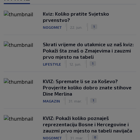
Kviz: Koliko pratite Svjetsko
prvenstvo?
|
|
1
NOGOMET
22. jun.
Skrati vrijeme do utakmice uz naš kviz:
Pokaži šta znaš o Zmajevima i zauzmi
prvo mjesto na tabeli
|
|
1
LIFESTYLE
12. jun.
KVIZ: Spremate li se za Koševo?
Provjerite koliko dobro znate stihove
Dine Merlina
|
|
1
MAGAZIN
31. mar.
KVIZ: Pokaži koliko poznaješ
reprezentaciju Bosne i Hercegovine i
zauzmi prvo mjesto na tabeli navijača
|
|
0
NOGOMET
31. mar.