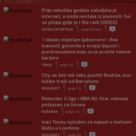
Prije nekoliko godina zaludjela je
internet, a onda nestala iz javnosti: Svi
se pitaju gdje je i šta radi (VIDEO)
|
|
0
OSTALI SPORTOVI
prije 53 min
"I danas osjećam ljubomoru": Ana
Ivanović govorila o svojoj ljepoti i
predrasudama koje su je pratile tokom
karijere
|
|
0
TENIS
prije 1 h
City ne želi tek tako pustiti Rodrija, evo
koliko traži od Barcelone
|
|
0
NOGOMET
prije 1 h
Rekorder G lige i NBA All-Star vikenda
potpisao za Gironu
|
|
0
KOŠARKA
prije 1 h
Ivan Toney optužen za napad u noćnom
klubu u Londonu
|
|
0
NOGOMET
prije 1 h