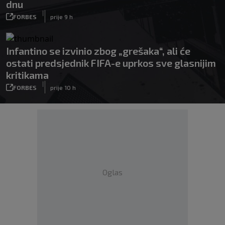
dnu
|
FORBES
prije 9 h
Infantino se izvinio zbog „grešaka“, ali će
ostati predsjednik FIFA-e uprkos sve glasnijim
kritikama
|
FORBES
prije 10 h
Oglas