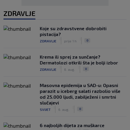
ZDRAVLJE
Koje su zdravstvene dobrobiti
pistacija?
|
|
0
ZDRAVLJE
prije 1 h
Krema ili sprej za sunčanje?
Dermatolozi otkrili šta je bolji izbor
|
|
0
ZDRAVLJE
6. aug.
Masovna epidemija u SAD-u: Opasni
parazit u iceberg salati razbolio više
od 25.000 ljudi, zabilježeni i smrtni
slučajevi
|
|
0
SVIJET
6. aug.
6 najboljih dijeta za muškarce
|
|