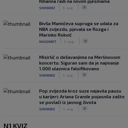
Rihanna radi na novim pjesmama
|
|
0
SHOWBIZ
6. aug.
Bivša Mamićeva supruga se udala za
NBA zvijezdu, pjevala se Rozga i
Marinko Rokvić
|
|
0
NOGOMET
5. aug.
Misirlić o dešavanjima na Merlinovom
koncertu: Siguran sam da je najmanje
1.000 ulaznica falsifikovano
|
|
0
SHOWBIZ
5. aug.
Pop zvijezda kroz suze najavila pauzu
u karijeri: Ariana Grande pojasnila zašto
se povlači iz javnog života
|
|
0
SHOWBIZ
4. aug.
N1 KVIZ