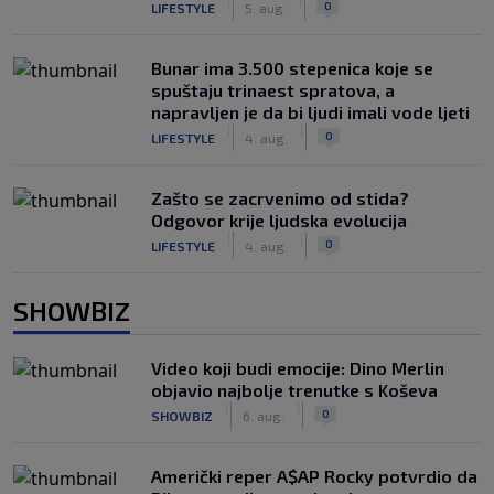
0
LIFESTYLE
5. aug.
Bunar imа 3.500 stepenica koje se
spuštaju trinaest spratova, a
napravljen je da bi ljudi imali vode ljeti
|
|
0
LIFESTYLE
4. aug.
Zašto se zacrvenimo od stida?
Odgovor krije ljudska evolucija
|
|
0
LIFESTYLE
4. aug.
SHOWBIZ
Video koji budi emocije: Dino Merlin
objavio najbolje trenutke s Koševa
|
|
0
SHOWBIZ
6. aug.
Američki reper A$AP Rocky potvrdio da