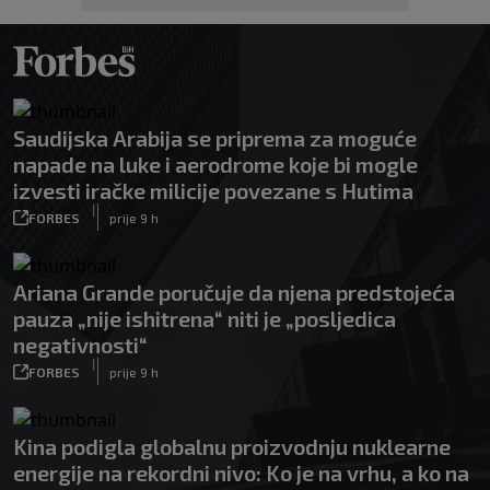
Saudijska Arabija se priprema za moguće
napade na luke i aerodrome koje bi mogle
izvesti iračke milicije povezane s Hutima
|
FORBES
prije 9 h
Ariana Grande poručuje da njena predstojeća
pauza „nije ishitrena“ niti je „posljedica
negativnosti“
|
FORBES
prije 9 h
Kina podigla globalnu proizvodnju nuklearne
energije na rekordni nivo: Ko je na vrhu, a ko na