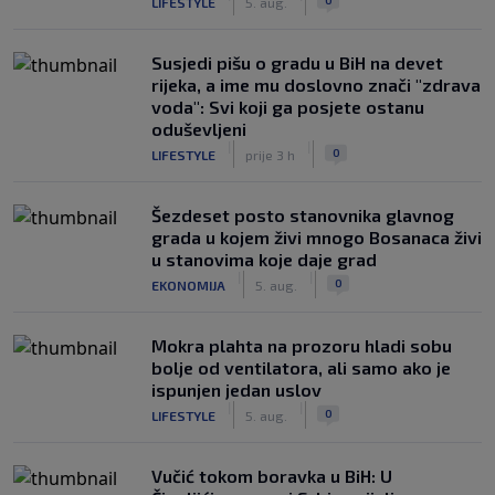
LIFESTYLE
5. aug.
Susjedi pišu o gradu u BiH na devet
rijeka, a ime mu doslovno znači "zdrava
voda": Svi koji ga posjete ostanu
oduševljeni
|
|
0
LIFESTYLE
prije 3 h
Šezdeset posto stanovnika glavnog
grada u kojem živi mnogo Bosanaca živi
u stanovima koje daje grad
|
|
0
EKONOMIJA
5. aug.
Mokra plahta na prozoru hladi sobu
bolje od ventilatora, ali samo ako je
ispunjen jedan uslov
|
|
0
LIFESTYLE
5. aug.
Vučić tokom boravka u BiH: U