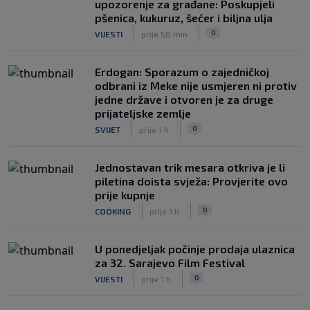
upozorenje za građane: Poskupjeli
pšenica, kukuruz, šećer i biljna ulja
|
|
0
VIJESTI
prije 58 min
Erdogan: Sporazum o zajedničkoj
odbrani iz Meke nije usmjeren ni protiv
jedne države i otvoren je za druge
prijateljske zemlje
|
|
0
SVIJET
prije 1 h
Jednostavan trik mesara otkriva je li
piletina doista svježa: Provjerite ovo
prije kupnje
|
|
0
COOKING
prije 1 h
U ponedjeljak počinje prodaja ulaznica
za 32. Sarajevo Film Festival
|
|
0
VIJESTI
prije 1 h