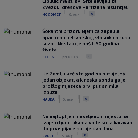
Čipuljićima su svi Srbi navijali za
Zvezdu, dresove Partizana nisu htjeli
|
|
0
NOGOMET
6. aug.
Šokantni prizori: Njemica zapalila
apartman u Hrvatskoj, vlasnik na rubu
suza; "Nestalo je naših 50 godina
života"
|
|
0
REGIJA
prije 10 h
Uz Zemlju već sto godina putuje još
jedan objekat, a kineska sonda ga je
prošlog mjeseca prvi put snimila
izbliza
|
|
0
NAUKA
6. aug.
Na najtoplijem naseljenom mjestu na
svijetu ljudi rukama vade so, a karavan
do prve pijace putuje dva dana
|
|
0
SVIJET
5. aug.