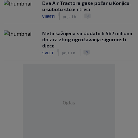
Dva Air Tractora gase požar u Konjicu,
u subotu stiže i treći
|
|
0
VIJESTI
prije 1 h
Meta kažnjena sa dodatnih 567 miliona
dolara zbog ugrožavanja sigurnosti
djece
|
|
0
SVIJET
prije 1 h
Oglas