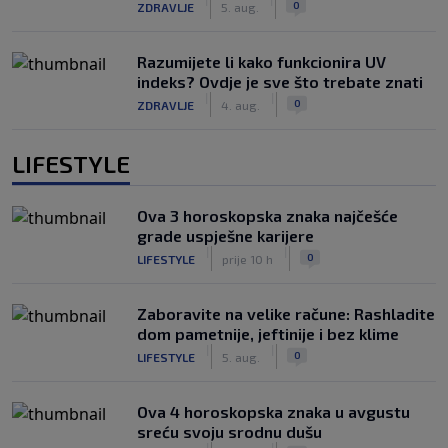
0
ZDRAVLJE
5. aug.
Razumijete li kako funkcionira UV
indeks? Ovdje je sve što trebate znati
|
|
0
ZDRAVLJE
4. aug.
LIFESTYLE
Ova 3 horoskopska znaka najčešće
grade uspješne karijere
|
|
0
LIFESTYLE
prije 10 h
Zaboravite na velike račune: Rashladite
dom pametnije, jeftinije i bez klime
|
|
0
LIFESTYLE
5. aug.
Ova 4 horoskopska znaka u avgustu
sreću svoju srodnu dušu
|
|