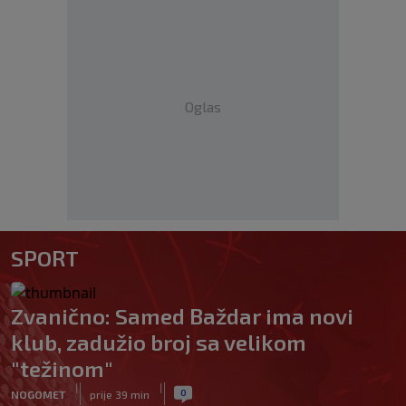
Oglas
SPORT
Zvanično: Samed Baždar ima novi
klub, zadužio broj sa velikom
"težinom"
|
|
0
NOGOMET
prije 39 min