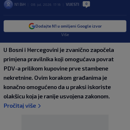
0
N1 BiH
VIJESTI
|
08. jul. 2026. 17:16
|
|
Dodajte N1 u omiljeni Google izvor
Više
U Bosni i Hercegovini je zvanično započela
primjena pravilnika koji omogućava povrat
PDV-a prilikom kupovine prve stambene
nekretnine. Ovim korakom građanima je
konačno omogućeno da u praksi iskoriste
olakšicu koja je ranije usvojena zakonom.
Pročitaj više