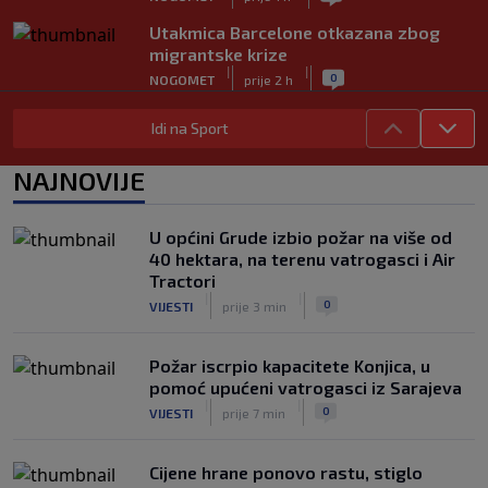
Utakmica Barcelone otkazana zbog
migrantske krize
|
|
0
NOGOMET
prije 2 h
FS Norveške poručio Infantinu: Odlazi,
Idi na Sport
odmah!
|
|
0
NOGOMET
prije 2 h
NAJNOVIJE
Bila je sportska zvijezda, a onda otišla
u penziju: Sada oduševila akrobacijama
U općini Grude izbio požar na više od
u bikiniju (FOTO+VIDEO)
40 hektara, na terenu vatrogasci i Air
|
|
0
OSTALI SPORTOVI
prije 2 h
Tractori
|
|
0
VIJESTI
prije 3 min
Požar iscrpio kapacitete Konjica, u
pomoć upućeni vatrogasci iz Sarajeva
|
|
0
VIJESTI
prije 7 min
Cijene hrane ponovo rastu, stiglo