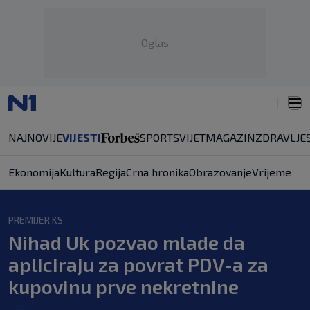
Oglas
NAJNOVIJE
VIJESTI
SPORT
SVIJET
MAGAZIN
ZDRAVLJE
Ekonomija
Kultura
Regija
Crna hronika
Obrazovanje
Vrijeme
PREMIJER KS
Nihad Uk pozvao mlade da
apliciraju za povrat PDV-a za
kupovinu prve nekretnine