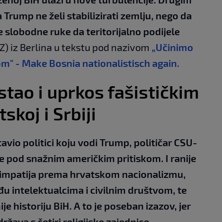
a Trump ne želi stabilizirati zemlju, nego da
 slobodne ruke da teritorijalno podijele
Z) iz Berlina u tekstu pod nazivom
„Učinimo
m" - Make Bosnia nationalistisch again.
stao i uprkos fašističkim
koj i Srbiji
vio politici koju vodi Trump, političar CSU-
se pod snažnim američkim pritiskom. I ranije
 simpatija prema hrvatskom nacionalizmu,
u intelektualcima i civilnim društvom, te
e historiju BiH. A to je poseban izazov, jer
žava s četiri religijske zajednice –