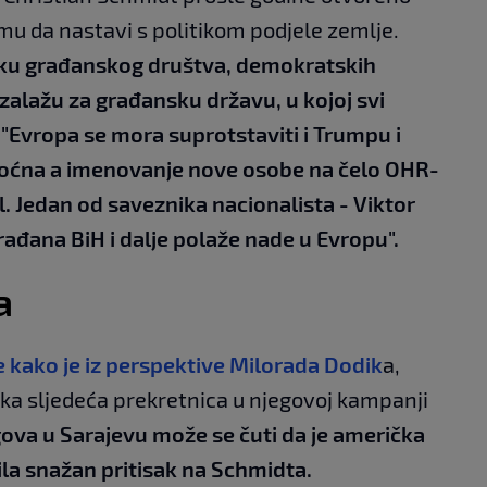
 mu da nastavi s politikom podjele zemlje.
šku građanskog društva, demokratskih
 zalažu za građansku državu, u kojoj svi
:
"Evropa se mora suprotstaviti i Trumpu i
oćna a imenovanje nove osobe na čelo OHR-
l. Jedan od saveznika nacionalista - Viktor
rađana BiH i dalje polaže nade u Evropu".
a
 kako je iz perspektive Milorada Dodik
a,
ka sljedeća prekretnica u njegovoj kampanji
gova u Sarajevu može se čuti da je američka
ila snažan pritisak na Schmidta.