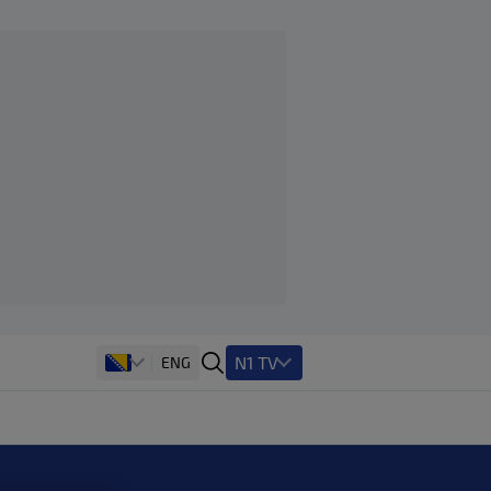
N1 TV
ENG