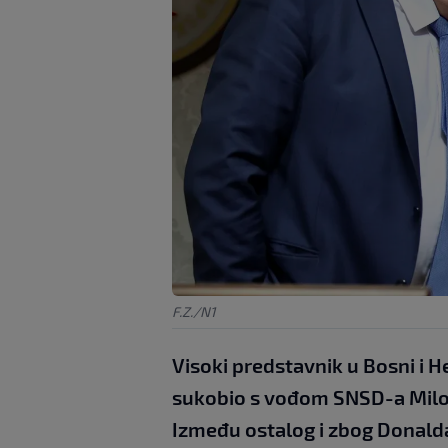
F.Z./N1
Visoki predstavnik u Bosni i 
sukobio s vođom SNSD-a Milor
Između ostalog i zbog Donalda