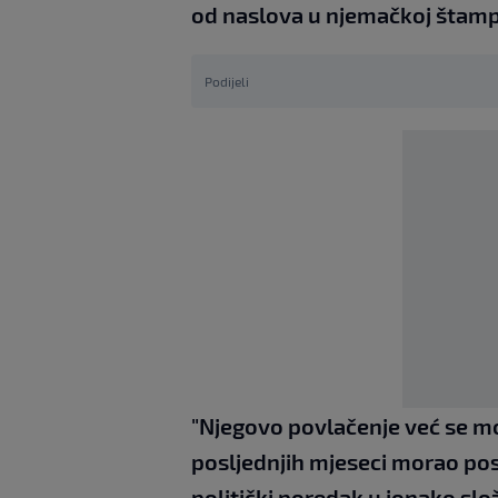
od naslova u njemačkoj štamp
Podijeli
"Njegovo povlačenje već se mog
posljednjih mjeseci morao po
politički poredak u ionako slo