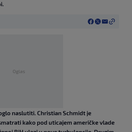
i.
Oglas
lo naslutiti. Christian Schmidt je
smatrati kako pod uticajem američke vlade
ženoj BiH ulazi u nove turbulencije. Drugim