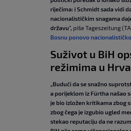
riječima: i Schmidt sada vidi d
nacionalističkim snagama daje
državu",
piše Tageszeitung (TA
Bosnu ponovo nacionalističko
Suživot u BiH op
režimima u Hrvats
„Budući da se snažno suprotsta
a porijeklom iz Fürtha našao 
je bio izložen kritikama zbog
zbog čega je izgubio ugled međ
stekao reputaciju da ne razumij
BiH nije samo višenacionalna dr