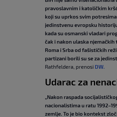
pravoslavnim i katoličkim kr
koji su uprkos svim potresima 
jedinstvenu evropsku historiju 
kada su osmanski vladari progla
čak i nakon ulaska njemačkih t
Roma i Srba od fašističkih režim
partizani borili su se za jedins
Rathfeldera, prenosi
DW.
Udarac za nenac
„Nakon raspada socijalističko
nacionalistima u ratu 1992–1995
zemlje. To je bio kontekst zloč