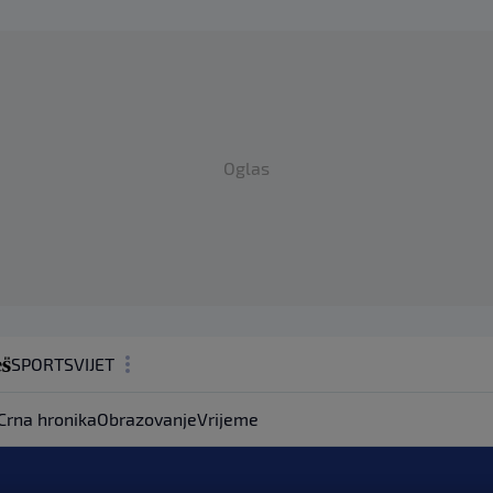
Oglas
SPORT
SVIJET
MAGAZIN
Crna hronika
Obrazovanje
Vrijeme
ZDRAVLJE