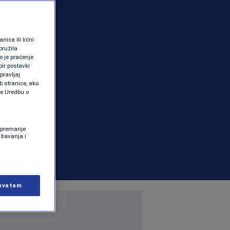
ica ili lični
pružila
 je praćenje
ir postavki
pravljaj
b stranice, ako
te Uredbu o
 Spremanje
ašavanja i
hvatam