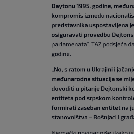
Daytonu 1995. godine, međuna
kompromis između nacionalist
predstavnika uspostavljena je i 
osiguravati provedbu Dejton
parlamenata". TAZ podsjeća da
godine.
„No, s ratom u Ukrajini i jača
međunarodna situacija se mijen
dovoditi u pitanje Dejtonski k
entiteta pod srpskom kontrolo
formirati zaseban entitet na j
stanovništva – Bošnjaci i građa
Njemački novinar piše i kako j