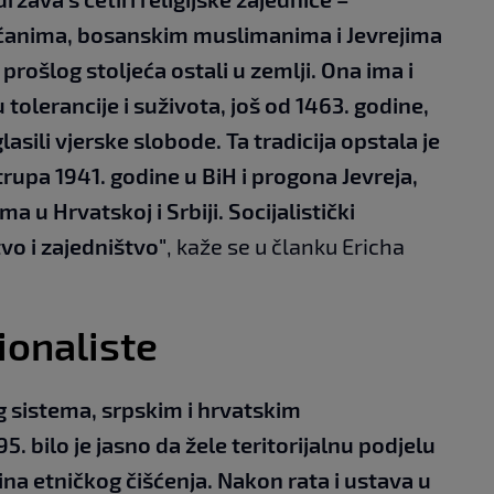
šćanima, bosanskim muslimanima i Jevrejima
prošlog stoljeća ostali u zemlji. Ona ima i
tolerancije i suživota, još od 1463. godine,
sili vjerske slobode. Ta tradicija opstala je
rupa 1941. godine u BiH i progona Jevreja,
a u Hrvatskoj i Srbiji. Socijalistički
tvo i zajedništvo"
, kaže se u članku Ericha
ionaliste
g sistema, srpskim i hrvatskim
. bilo je jasno da žele teritorijalnu podjelu
ina etničkog čišćenja. Nakon rata i ustava u