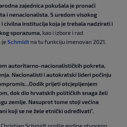
rodna zajednica pokušala je pronaći
a i nenacionalista. S uredom visokog
civilna institucija koja je trebala nadzirati i
skog sporazuma,
kao i izbore i rad
 je
Schmidt
na tu funkciju imenovan 2021.
njem autoritarno-nacionalističkih pokreta,
ja. Nacionalisti i autokratski lideri počinju
ompromis...Dodik prijeti otcjepljenjem
m, dok dio hrvatskih političkih snaga želi
ugu zemlje. Nasuprot tome stoji većina
ni koji se ne žele etnički određivati".
e Christian Schmidt prošle godine otvoreno