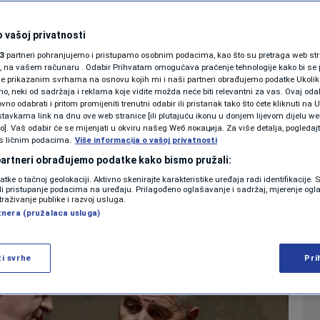
SHOWBIZ
imo Bosnu ponovo
KOLUMNE
 vašoj privatnosti
3
partneri pohranjujemo i pristupamo osobnim podacima, kao što su pretraga web stran
kom
ori, na vašem računaru . Odabir Prihvatam omogućava praćenje tehnologije kako bi se 
je prikazanim svrhama na osnovu kojih mi i naši partneri obrađujemo podatke Ukoliko
 neki od sadržaja i reklama koje vidite možda neće biti relevantni za vas. Ovaj odab
PODCAST
no odabrati i pritom promijeniti trenutni odabir ili pristanak tako što ćete kliknuti na U
0
2026. 14:48
VIJESTI
komentara
|
|
tavkama link na dnu ove web stranice [ili plutajuću ikonu u donjem lijevom dijelu we
N1 SPECIJAL
vo]. Vaš odabir će se mijenjati u okviru našeg Wеб локација. Za više detalja, pogledaj
s ličnim podacima.
Više informacija o vašoj privatnosti
FENOMENI
 partneri obrađujemo podatke kako bismo pružali:
Više
datke o tačnoj geolokaciji. Aktivno skenirajte karakteristike uređaja radi identifikacije.
NEISTRAŽENO
ili pristupanje podacima na uređaju. Prilagođeno oglašavanje i sadržaj, mjerenje ogl
traživanje publike i razvoj usluga.
tnera (pružalaca usluga)
VIRALNO
FOTO
ži svrhe
Pri
PROMO
VIDEO