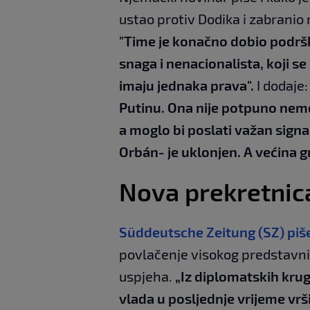
ustao protiv Dodika i zabranio
"Time je konačno dobio podr
snaga i nenacionalista, koji se
imaju jednaka prava".
I dodaje
Putinu. Ona nije potpuno nem
a moglo bi poslati važan signa
Orbán- je uklonjen. A većina g
Nova prekretnic
Süddeutsche Zeitung (SZ) piše
povlačenje visokog predstavni
uspjeha.
„Iz diplomatskih kru
vlada u posljednje vrijeme vrš