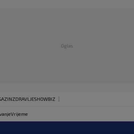
Oglas
AZIN
ZDRAVLJE
SHOWBIZ
KOLUMNE
vanje
Vrijeme