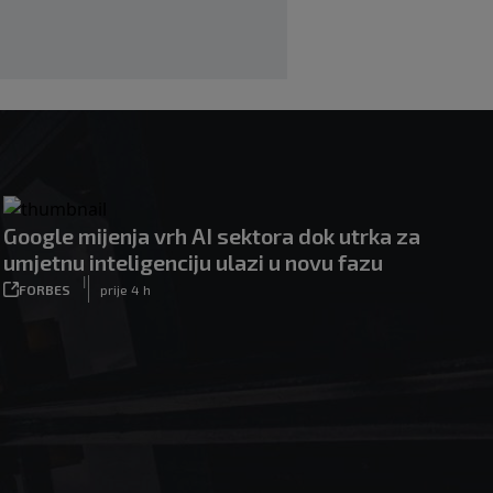
Google mijenja vrh AI sektora dok utrka za
umjetnu inteligenciju ulazi u novu fazu
|
FORBES
prije 4 h