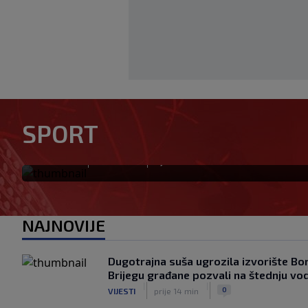
Željezničar bez sedmorice st
važnih igrača protiv BSK-a: 
SPORT
nisu registrovani
|
|
0
NOGOMET
prije 5 min
NAJNOVIJE
Dugotrajna suša ugrozila izvorište Bo
Brijegu građane pozvali na štednju vo
|
|
0
VIJESTI
prije 14 min