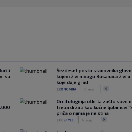
učili
Šezdeset posto stanovnika glavn
vi su
kojem živi mnogo Bosanaca živi u
koje daje grad
|
|
0
EKONOMIJA
5. aug.
Ornitologinja otkrila zašto sove n
1.000
treba držati kao kućne ljubimce: "
priča o njima je neistina"
|
|
0
LIFESTYLE
4. aug.