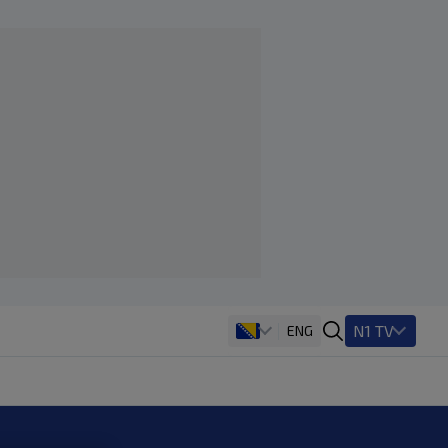
N1 TV
ENG