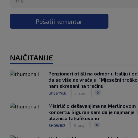
Pošalji komentar
NAJČITANIJE
Penzioneri otišli na odmor u Italiju i odl
da se više ne vraćaju: "Mjesečni troško
nam skresani na trećinu"
|
|
0
LIFESTYLE
5. aug.
Misirlić o dešavanjima na Merlinovom
koncertu: Siguran sam da je najmanje 
ulaznica falsifikovano
|
|
0
SHOWBIZ
5. aug.