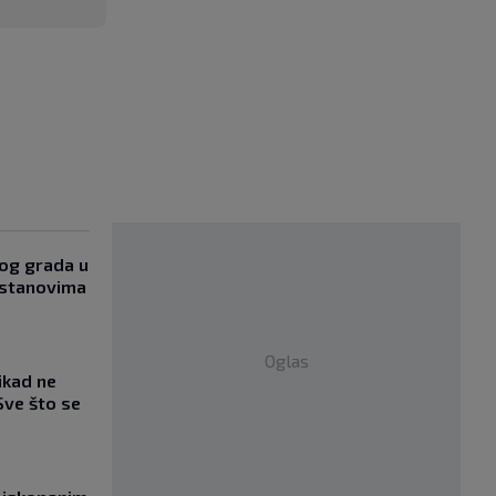
og grada u
 stanovima
Oglas
ikad ne
Sve što se