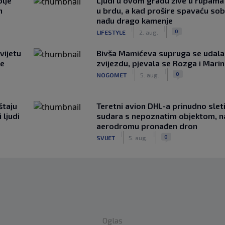
lje
Ljudi u ovom gradu žive u rupama
n
u brdu, a kad prošire spavaću so
nađu drago kamenje
|
|
0
LIFESTYLE
2. aug.
vijetu
Bivša Mamićeva supruga se udala
ve
zvijezdu, pjevala se Rozga i Mari
|
|
0
NOGOMET
5. aug.
štaju
Teretni avion DHL-a prinudno slet
 ljudi
sudara s nepoznatim objektom, n
aerodromu pronađen dron
|
|
0
SVIJET
5. aug.
Oglas