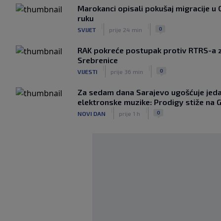
Marokanci opisali pokušaj migracije u 
ruku
|
|
0
SVIJET
prije 24 min
RAK pokreće postupak protiv RTRS-a 
Srebrenice
|
|
0
VIJESTI
prije 36 min
Za sedam dana Sarajevo ugošćuje jedan
elektronske muzike: Prodigy stiže na 
|
|
0
NOVI DAN
prije 1 h