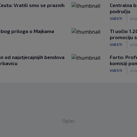
Ceutu: Vratili smo se praznih
Centralna b
području
|
VIJESTI
pri
zbog priloga o Majkama
TI uočio 1.
promociju 
|
VIJESTI
prij
 od najutjecajnijih bendova
Forto: Prof
Grbavicu
komisiji po
|
VIJESTI
prij
Oglas