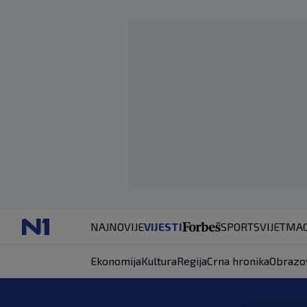
NAJNOVIJE
VIJESTI
SPORT
SVIJET
MAG
Ekonomija
Kultura
Regija
Crna hronika
Obrazo