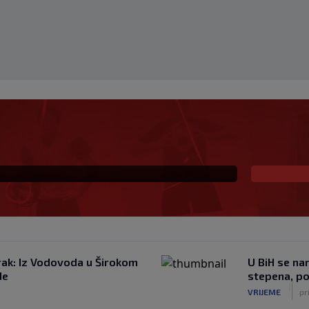
ranaca i nekoliko
Klub objasnio zbog čega
rak: Iz Vodovoda u Širokom
U BiH se na
de
stepena, po
|
VRIJEME
pr