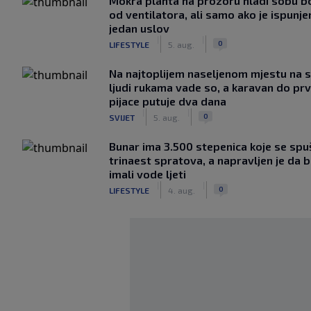
Mokra plahta na prozoru hladi sobu bo
od ventilatora, ali samo ako je ispunje
jedan uslov
|
|
0
LIFESTYLE
5. aug.
Na najtoplijem naseljenom mjestu na s
ljudi rukama vade so, a karavan do pr
pijace putuje dva dana
|
|
0
SVIJET
5. aug.
Bunar imа 3.500 stepenica koje se spu
trinaest spratova, a napravljen je da bi
imali vode ljeti
|
|
0
LIFESTYLE
4. aug.