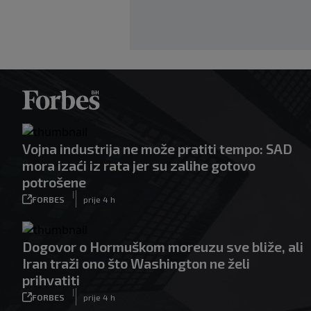
Vojna industrija ne može pratiti tempo: SAD
mora izaći iz rata jer su zalihe gotovo
potrošene
|
FORBES
prije 4 h
Dogovor o Hormuškom moreuzu sve bliže, ali
Iran traži ono što Washington ne želi
prihvatiti
|
FORBES
prije 4 h