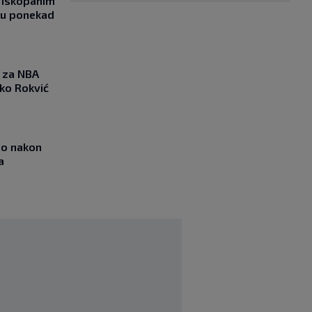
 iskopanim
bu ponekad
 za NBA
nko Rokvić
io nakon
a