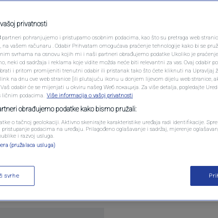
PODCAST
nu ponovo
N1 SPECIJAL
vašoj privatnosti
3
partneri pohranjujemo i pristupamo osobnim podacima, kao što su pretraga web stranica 
FENOMENI
ri, na vašem računaru . Odabir Prihvatam omogućava praćenje tehnologije kako bi se pruž
anim svrhama na osnovu kojih mi i naši partneri obrađujemo podatke Ukoliko je praćenj
 neki od sadržaja i reklama koje vidite možda neće biti relevantni za vas. Ovaj odabir p
NEISTRAŽENO
ati i pritom promijeniti trenutni odabir ili pristanak tako što ćete kliknuti na Upravljaj 
0
komentara
ink na dnu ove web stranice [ili plutajuću ikonu u donjem lijevom dijelu web stranice, a
VIRALNO
. Vaš odabir će se mijenjati u okviru našeg Wеб локација. Za više detalja, pogledajte Ure
s ličnim podacima.
Više informacija o vašoj privatnosti
FOTO
partneri obrađujemo podatke kako bismo pružali:
atke o tačnoj geolokaciji. Aktivno skenirajte karakteristike uređaja radi identifikacije. Sp
PROMO
li pristupanje podacima na uređaju. Prilagođeno oglašavanje i sadržaj, mjerenje oglašavanj
publike i razvoj usluga.
era (pružalaca usluga)
VIDEO
dnosi ostavku. Schmidt se sukobio s vođom SNSD-a
alog i zbog Donalda Trumpa. Dodikov tabor slavi, 
ži svrhe
Pr
iše