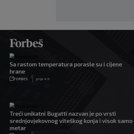
Sa rastom temperatura porasle su i cijene
hrane
|
FORBES
prije 4 h
Treći unikatni Bugatti nazvan je po vrsti
srednjovjekovnog viteškog konja i visok samo
metar
|