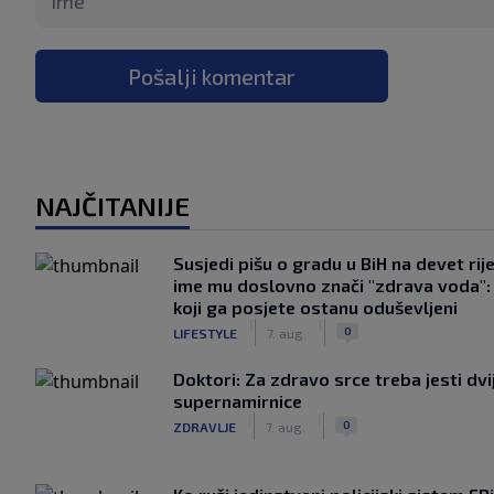
Pošalji komentar
NAJČITANIJE
Susjedi pišu o gradu u BiH na devet rije
ime mu doslovno znači "zdrava voda":
koji ga posjete ostanu oduševljeni
|
|
0
LIFESTYLE
7. aug.
Doktori: Za zdravo srce treba jesti dvi
supernamirnice
|
|
0
ZDRAVLJE
7. aug.