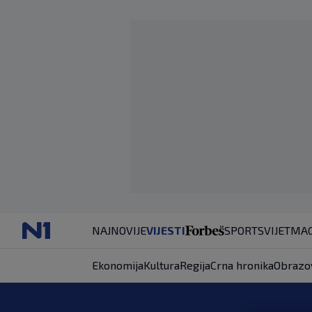
NAJNOVIJE
VIJESTI
SPORT
SVIJET
MAG
Ekonomija
Kultura
Regija
Crna hronika
Obrazo