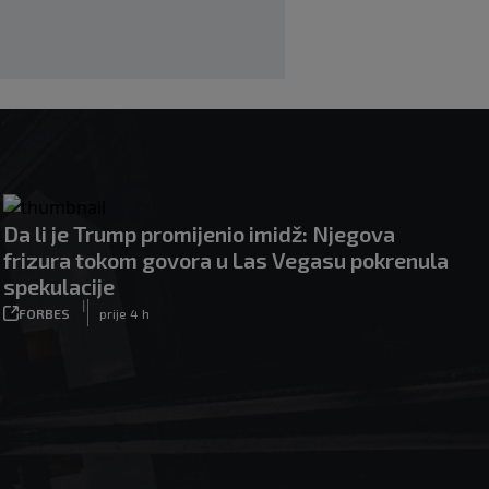
Da li je Trump promijenio imidž: Njegova
frizura tokom govora u Las Vegasu pokrenula
spekulacije
|
FORBES
prije 4 h