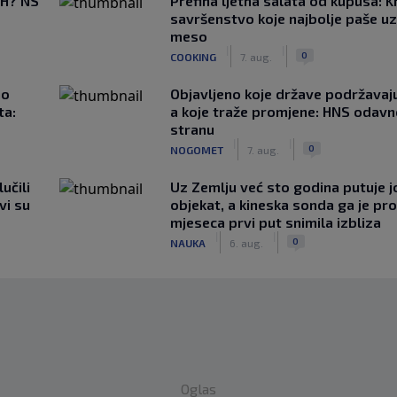
BiH? NS
Prefina ljetna salata od kupusa: 
savršenstvo koje najbolje paše u
meso
|
|
0
COOKING
7. aug.
ao
Objavljeno koje države podržavaju
ta:
a koje traže promjene: HNS odav
stranu
|
|
0
NOGOMET
7. aug.
učili
Uz Zemlju već sto godina putuje j
vi su
objekat, a kineska sonda ga je pr
mjeseca prvi put snimila izbliza
|
|
0
NAUKA
6. aug.
Oglas