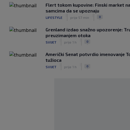
Flert tokom kupovine: Finski market 
samcima da se upoznaju
|
|
0
LIFESTYLE
prije 57 min
Grenland izdao snažno upozorenje: Tru
preuzimanjem otoka
|
|
0
SVIJET
prije 1 h
Američki Senat potvrdio imenovanje 
tužioca
|
|
0
SVIJET
prije 1 h