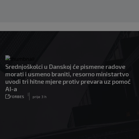
Srednjoškolci u Danskoj će pismene radove
morati i usmeno braniti, resorno ministartvo
uvodi tri hitne mjere protiv prevara uz pomoć
AI-a
|
FORBES
prije 3 h