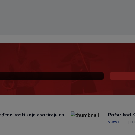
rvaka svijeta, sada
ura
đene kosti koje asociraju na
Požar kod Ko
|
VIJESTI
prij