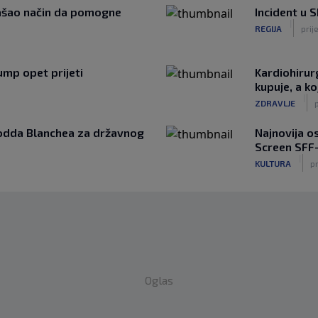
našao način da pomogne
Incident u S
|
REGIJA
prije
mp opet prijeti
Kardiohirur
kupuje, a ko
|
ZDRAVLJE
p
Todda Blanchea za državnog
Najnovija o
Screen SFF
|
KULTURA
pr
Oglas