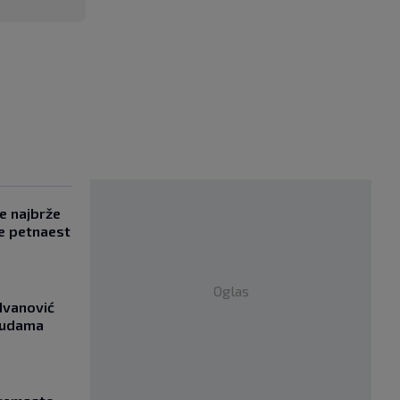
se najbrže
e petnaest
Oglas
Ivanović
asudama