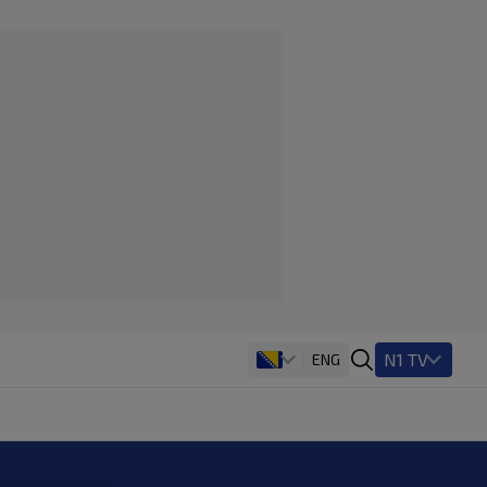
N1 TV
ENG