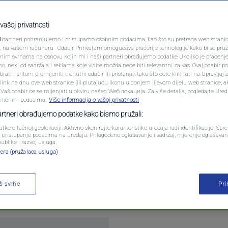
PODCAST
 bi dodatno opteretiti
N1 SPECIJAL
vašoj privatnosti
3
partneri pohranjujemo i pristupamo osobnim podacima, kao što su pretraga web stranica 
va migrantska kriza?
FENOMENI
ri, na vašem računaru . Odabir Prihvatam omogućava praćenje tehnologije kako bi se pruž
anim svrhama na osnovu kojih mi i naši partneri obrađujemo podatke Ukoliko je praćenj
 neki od sadržaja i reklama koje vidite možda neće biti relevantni za vas. Ovaj odabir p
NEISTRAŽENO
ati i pritom promijeniti trenutni odabir ili pristanak tako što ćete kliknuti na Upravljaj 
entara
ink na dnu ove web stranice [ili plutajuću ikonu u donjem lijevom dijelu web stranice, a
VIRALNO
. Vaš odabir će se mijenjati u okviru našeg Wеб локација. Za više detalja, pogledajte Ure
s ličnim podacima.
Više informacija o vašoj privatnosti
FOTO
partneri obrađujemo podatke kako bismo pružali:
atke o tačnoj geolokaciji. Aktivno skenirajte karakteristike uređaja radi identifikacije. Sp
PROMO
li pristupanje podacima na uređaju. Prilagođeno oglašavanje i sadržaj, mjerenje oglašavanj
publike i razvoj usluga.
era (pružalaca usluga)
VIDEO
ilegalni boravak migranata u državama članicama, B
uka. Trenutna situacija je stabilna. Nakon zatvar
ži svrhe
Pr
anja kampa u Blažuju kod Sarajeva.
Pročitaj više