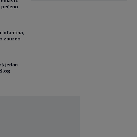
Kremasto
z pečeno
 Infantina,
no zauzeo
oš jedan
ošlog