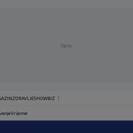
Oglas
AZIN
ZDRAVLJE
SHOWBIZ
KOLUMNE
vanje
Vrijeme