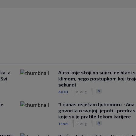
ka, a
Auto koje stoji na suncu ne hladi 
 Svi
klimom, nego postupkom koji traj
sekundi
|
|
0
AUTO
6. aug.
je
"I danas osjećam ljubomoru": Ana 
govorila o svojoj ljepoti i predr
koje su je pratile tokom karijere
|
|
0
TENIS
7. aug.