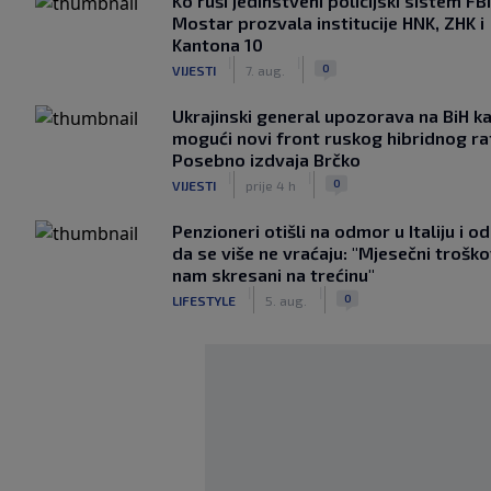
Ko ruši jedinstveni policijski sistem F
Mostar prozvala institucije HNK, ZHK i
Kantona 10
|
|
0
VIJESTI
7. aug.
Ukrajinski general upozorava na BiH k
mogući novi front ruskog hibridnog ra
Posebno izdvaja Brčko
|
|
0
VIJESTI
prije 4 h
Penzioneri otišli na odmor u Italiju i odl
da se više ne vraćaju: "Mjesečni troško
nam skresani na trećinu"
|
|
0
LIFESTYLE
5. aug.