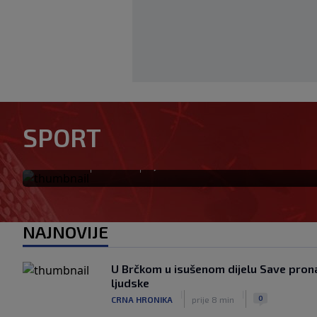
Golom donio Španiji naslov p
SPORT
mijenja klub za 50 miliona e
|
|
0
NOGOMET
prije 1 h
NAJNOVIJE
U Brčkom u isušenom dijelu Save prona
ljudske
|
|
0
CRNA HRONIKA
prije 8 min