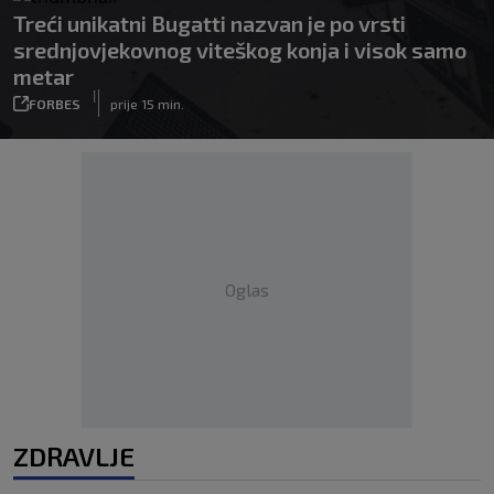
Treći unikatni Bugatti nazvan je po vrsti
srednjovjekovnog viteškog konja i visok samo
metar
|
FORBES
prije 15 min.
Oglas
ZDRAVLJE