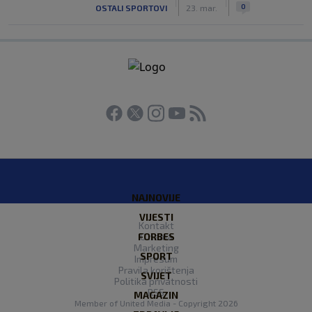
|
|
0
OSTALI SPORTOVI
23. mar.
NAJNOVIJE
VIJESTI
Kontakt
FORBES
O nama
Marketing
SPORT
Impresum
Pravila korištenja
SVIJET
Politika privatnosti
RSS
MAGAZIN
Member of
United Media
- Copyright 2026