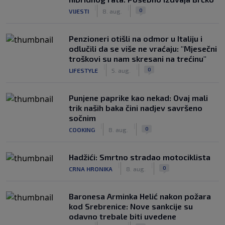
|
|
0
VIJESTI
8. aug.
Penzioneri otišli na odmor u Italiju i
odlučili da se više ne vraćaju: "Mjesečni
troškovi su nam skresani na trećinu"
|
|
0
LIFESTYLE
5. aug.
Punjene paprike kao nekad: Ovaj mali
trik naših baka čini nadjev savršeno
sočnim
|
|
0
COOKING
8. aug.
Hadžići: Smrtno stradao motociklista
|
|
0
CRNA HRONIKA
8. aug.
Baronesa Arminka Helić nakon požara
kod Srebrenice: Nove sankcije su
odavno trebale biti uvedene
|
|