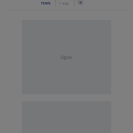
|
|
0
TENIS
7. aug.
Oglas