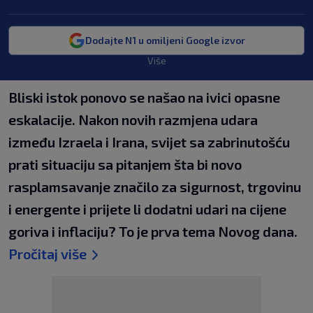
Dodajte N1 u omiljeni Google izvor
Više
Bliski istok ponovo se našao na ivici opasne
eskalacije. Nakon novih razmjena udara
između Izraela i Irana, svijet sa zabrinutošću
prati situaciju sa pitanjem šta bi novo
rasplamsavanje značilo za sigurnost, trgovinu
i energente i prijete li dodatni udari na cijene
goriva i inflaciju? To je prva tema Novog dana.
Pročitaj više