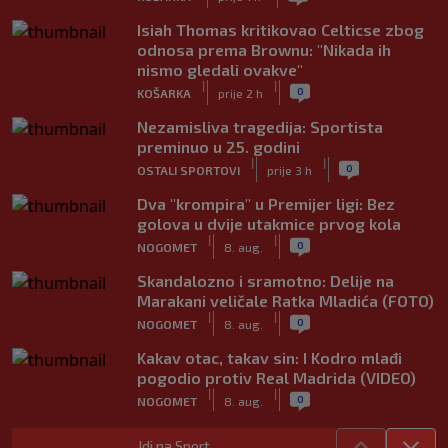
Isiah Thomas kritikovao Celticse zbog
odnosa prema Brownu: "Nikada ih
nismo gledali ovakve"
|
|
0
KOŠARKA
prije 2 h
Nezamisliva tragedija: Sportista
preminuo u 25. godini
|
|
0
OSTALI SPORTOVI
prije 3 h
Dva "krompira" u Premijer ligi: Bez
golova u dvije utakmice prvog kola
|
|
0
NOGOMET
8. aug.
Skandalozno i sramotno: Delije na
Marakani veličale Ratka Mladića (FOTO)
|
|
0
NOGOMET
8. aug.
Kakav otac, takav sin: I Kodro mlađi
pogodio protiv Real Madrida (VIDEO)
|
|
0
NOGOMET
8. aug.
Sudija dosjetljivim komentarom
Idi na Sport