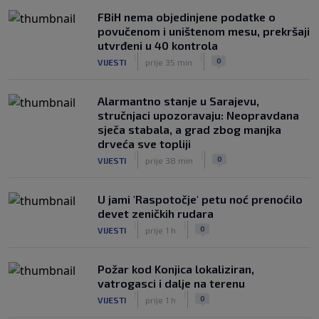
FBiH nema objedinjene podatke o
povučenom i uništenom mesu, prekršaji
utvrđeni u 40 kontrola
|
|
0
VIJESTI
prije 35 min
Alarmantno stanje u Sarajevu,
stručnjaci upozoravaju: Neopravdana
sječa stabala, a grad zbog manjka
drveća sve topliji
|
|
0
VIJESTI
prije 38 min
U jami 'Raspotočje' petu noć prenoćilo
devet zeničkih rudara
|
|
0
VIJESTI
prije 1 h
Požar kod Konjica lokaliziran,
vatrogasci i dalje na terenu
|
|
0
VIJESTI
prije 1 h