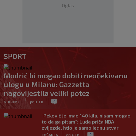
Oglas
SPORT
Modrić bi mogao dobiti neočekivanu
ulogu u Milanu: Gazzetta
nagovijestila veliki potez
|
|
0
NOGOMET
prije 1 h
"Peković je imao 140 kila, nisam mogao
to da ga pitam": Luda priča NBA
zvijezde, htio je samo jednu stvar
|
|
0
KOŠARKA
prije 1 h