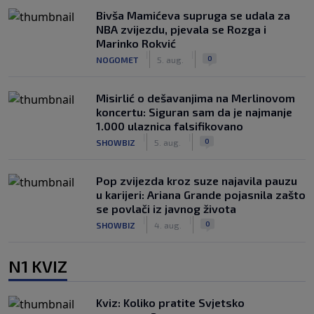
Bivša Mamićeva supruga se udala za
NBA zvijezdu, pjevala se Rozga i
Marinko Rokvić
|
|
0
NOGOMET
5. aug.
Misirlić o dešavanjima na Merlinovom
koncertu: Siguran sam da je najmanje
1.000 ulaznica falsifikovano
|
|
0
SHOWBIZ
5. aug.
Pop zvijezda kroz suze najavila pauzu
u karijeri: Ariana Grande pojasnila zašto
se povlači iz javnog života
|
|
0
SHOWBIZ
4. aug.
N1 KVIZ
Kviz: Koliko pratite Svjetsko