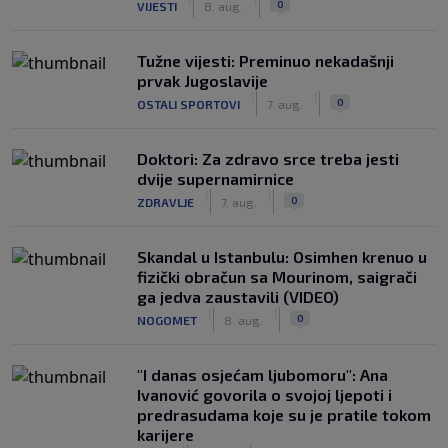
0
VIJESTI
8. aug.
Tužne vijesti: Preminuo nekadašnji
prvak Jugoslavije
|
|
0
OSTALI SPORTOVI
7. aug.
Doktori: Za zdravo srce treba jesti
dvije supernamirnice
|
|
0
ZDRAVLJE
7. aug.
Skandal u Istanbulu: Osimhen krenuo u
fizički obračun sa Mourinom, saigrači
ga jedva zaustavili (VIDEO)
|
|
0
NOGOMET
8. aug.
"I danas osjećam ljubomoru": Ana
Ivanović govorila o svojoj ljepoti i
predrasudama koje su je pratile tokom
karijere