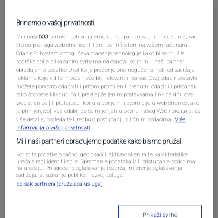
Pošalji komentar
Brinemo o vašoj privatnosti
Mi i naši
603
partneri pohranjujemo i pristupamo osobnim podacima, kao
što su pretraga web stranica ili lični identifikatori, na vašem računaru .
Odabir Prihvatam omogućava praćenje tehnologije kako bi se pružila
podrška dolje prikazanim svrhama na osnovu kojih mi i naši partneri
obrađujemo podatke Ukoliko je praćenje onemogućeno, neki od sadržaja i
reklama koje vidite možda neće biti relevantni za vas. Ovaj odabir postavki
možete ponovno odabrati i pritom promijeniti trenutni odabir ili pristanak
tako što ćete kliknuti na Upravljaj željenim postavkama link na dnu ove
web stranice [ili plutajuću ikonu u donjem lijevom dijelu web stranice, ako
je primjenjivo]. Vaš odabir će se mijenjati u okviru našeg Wеб локација. Za
više detalja, pogledajte Uredbu o postupanju s ličnim podacima.
Više
Oglas
informacija o vašoj privatnosti
Mi i naši partneri obrađujemo podatke kako bismo pružali:
Koristite podatke o tačnoj geolokaciji. Aktivno skenirajte karakteristike
uređaja radi identifikacije. Spremanje podataka i/ili pristupanje podacima
na uređaju. Prilagođeno oglašavanje i sadržaj, mjerenje oglašavanja i
sadržaja, istraživanje publike i razvoj usluga.
Spisak partnera (pružalaca usluga)
Prikaži svrhe