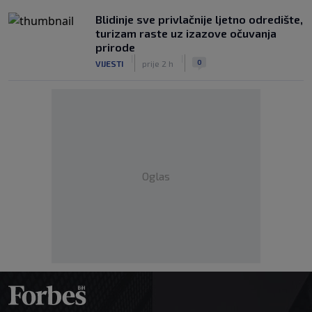
Blidinje sve privlačnije ljetno odredište,
turizam raste uz izazove očuvanja
prirode
|
|
0
VIJESTI
prije 2 h
Oglas