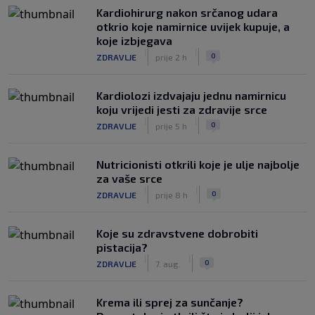
Kardiohirurg nakon srčanog udara
otkrio koje namirnice uvijek kupuje, a
koje izbjegava
|
|
0
ZDRAVLJE
prije 2 h
Kardiolozi izdvajaju jednu namirnicu
koju vrijedi jesti za zdravije srce
|
|
0
ZDRAVLJE
prije 5 h
Nutricionisti otkrili koje je ulje najbolje
za vaše srce
|
|
0
ZDRAVLJE
prije 8 h
Koje su zdravstvene dobrobiti
pistacija?
|
|
0
ZDRAVLJE
7. aug.
Krema ili sprej za sunčanje?