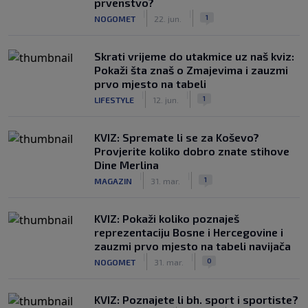
prvenstvo?
|
|
1
NOGOMET
22. jun.
Skrati vrijeme do utakmice uz naš kviz:
Pokaži šta znaš o Zmajevima i zauzmi
prvo mjesto na tabeli
|
|
1
LIFESTYLE
12. jun.
KVIZ: Spremate li se za Koševo?
Provjerite koliko dobro znate stihove
Dine Merlina
|
|
1
MAGAZIN
31. mar.
KVIZ: Pokaži koliko poznaješ
reprezentaciju Bosne i Hercegovine i
zauzmi prvo mjesto na tabeli navijača
|
|
0
NOGOMET
31. mar.
KVIZ: Poznajete li bh. sport i sportiste?