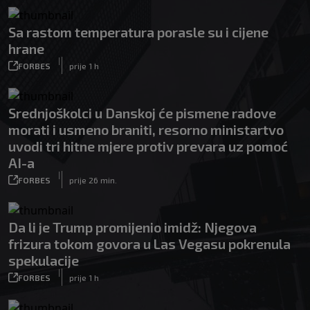
Sa rastom temperatura porasle su i cijene
hrane
|
FORBES
prije 1 h
Srednjoškolci u Danskoj će pismene radove
morati i usmeno braniti, resorno ministartvo
uvodi tri hitne mjere protiv prevara uz pomoć
AI-a
|
FORBES
prije 26 min.
Da li je Trump promijenio imidž: Njegova
frizura tokom govora u Las Vegasu pokrenula
spekulacije
|
FORBES
prije 1 h