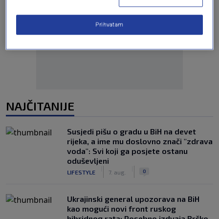
Prihvatam
Oglas
NAJČITANIJE
Susjedi pišu o gradu u BiH na devet
rijeka, a ime mu doslovno znači "zdrava
voda": Svi koji ga posjete ostanu
oduševljeni
|
|
0
LIFESTYLE
7. aug.
Ukrajinski general upozorava na BiH
kao mogući novi front ruskog
hibridnog rata: Posebno izdvaja Brčko