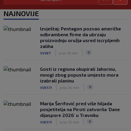
nasmijao publiku nakon žalbe tenisera
(VIDEO)
NAJNOVIJE
|
|
0
TENIS
8. aug.
Haos u Irskoj: Navijač utrčao na teren i
Izvještaj: Pentagon pozvao američke
nasrnuo na gostujuće fudbalere
odbrambene firme da ubrzaju
(VIDEO)
proizvodnju oružja usred iscrpljenih
|
|
0
NOGOMET
8. aug.
zaliha
|
|
0
SVIJET
prije 18 min
Gosti iz regiona okupirali Jahorinu,
mnogi zbog popusta umjesto mora
izabrali planinu
|
|
0
VIJESTI
prije 24 min
Marija Šerifović pred više hiljada
posjetitelja na Piroti zatvorila 'Dane
dijaspore 2026' u Travniku
|
|
0
VIJESTI
prije 32 min