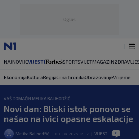
Oglas
NAJNOVIJE
VIJESTI
SPORT
SVIJET
MAGAZIN
ZDRAVLJE
Ekonomija
Kultura
Regija
Crna hronika
Obrazovanje
Vrijeme
VAŠ DOMAĆIN MELIKA BALIHODŽIĆ
Novi dan: Bliski istok ponovo se
našao na ivici opasne eskalacije
0
Melika Balihodžić
VIJESTI
|
08. jun. 2026. 16:32
|
|