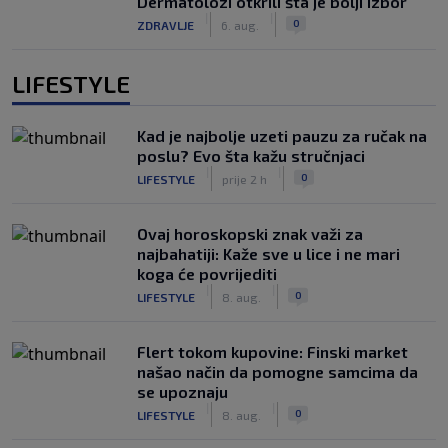
Dermatolozi otkrili šta je bolji izbor
|
|
0
ZDRAVLJE
6. aug.
LIFESTYLE
Kad je najbolje uzeti pauzu za ručak na
poslu? Evo šta kažu stručnjaci
|
|
0
LIFESTYLE
prije 2 h
Ovaj horoskopski znak važi za
najbahatiji: Kaže sve u lice i ne mari
koga će povrijediti
|
|
0
LIFESTYLE
8. aug.
Flert tokom kupovine: Finski market
našao način da pomogne samcima da
se upoznaju
|
|
0
LIFESTYLE
8. aug.