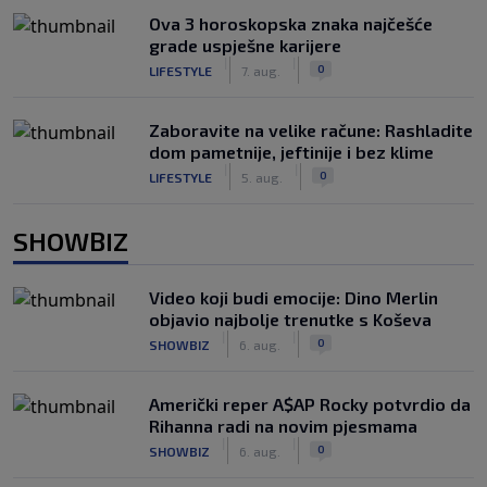
Ova 3 horoskopska znaka najčešće
grade uspješne karijere
|
|
0
LIFESTYLE
7. aug.
Zaboravite na velike račune: Rashladite
dom pametnije, jeftinije i bez klime
|
|
0
LIFESTYLE
5. aug.
SHOWBIZ
Video koji budi emocije: Dino Merlin
objavio najbolje trenutke s Koševa
|
|
0
SHOWBIZ
6. aug.
Američki reper A$AP Rocky potvrdio da
Rihanna radi na novim pjesmama
|
|
0
SHOWBIZ
6. aug.