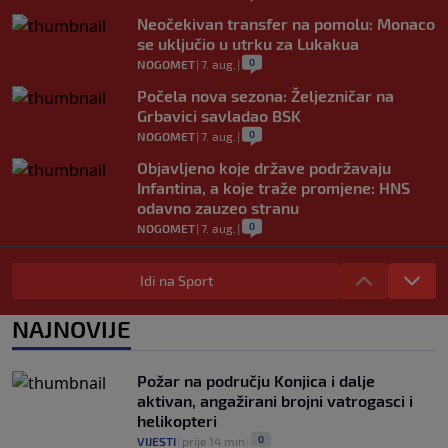
Neočekivan transfer na pomolu: Monaco
se uključio u utrku za Lukakua
0
NOGOMET
|
7. aug.
|
Počela nova sezona: Željezničar na
Grbavici savladao BSK
0
NOGOMET
|
7. aug.
|
Objavljeno koje države podržavaju
Infantina, a koje traže promjene: HNS
odavno zauzeo stranu
0
NOGOMET
|
7. aug.
|
UEFA pokreće istragu: Je li Infantino
namjeravao prodati prava na Svjetsko
Idi na Sport
prvenstvo ispod cijene?
0
NOGOMET
|
7. aug.
|
NAJNOVIJE
Francuzi ne podržavaju Infantina, ali ga
nisu pozvali na ostavku
Požar na području Konjica i dalje
0
NOGOMET
|
7. aug.
|
aktivan, angažirani brojni vatrogasci i
helikopteri
0
VIJESTI
|
prije 14 min
|