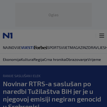
Oglas
NAJNOVIJE
VIJESTI
SPORT
SVIJET
MAGAZIN
ZDRAVLJE
S
Ekonomija
Kultura
Regija
Crna hronika
Obrazovanje
Vrijeme
RANIJE SASLUŠAN I ELEK
Novinar RTRS-a saslušan po
naredbi Tužilaštva BiH jer je u
njegovoj emisiji negiran genocid
u Srebrenici