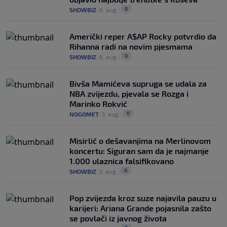
0
SHOWBIZ
|
6. aug.
|
Američki reper A$AP Rocky potvrdio da
Rihanna radi na novim pjesmama
0
SHOWBIZ
|
6. aug.
|
Bivša Mamićeva supruga se udala za
NBA zvijezdu, pjevala se Rozga i
Marinko Rokvić
0
NOGOMET
|
5. aug.
|
Misirlić o dešavanjima na Merlinovom
koncertu: Siguran sam da je najmanje
1.000 ulaznica falsifikovano
0
SHOWBIZ
|
5. aug.
|
Pop zvijezda kroz suze najavila pauzu u
karijeri: Ariana Grande pojasnila zašto
se povlači iz javnog života