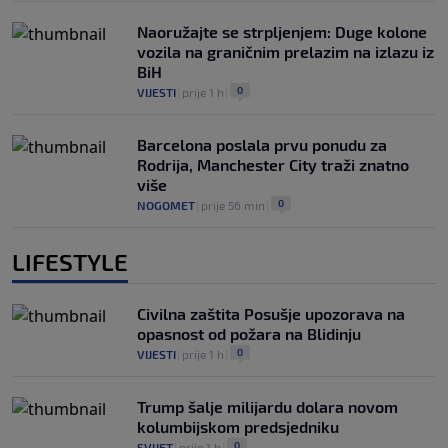
Naoružajte se strpljenjem: Duge kolone
vozila na graničnim prelazim na izlazu iz
BiH
0
VIJESTI
|
prije 1 h
|
Barcelona poslala prvu ponudu za
Rodrija, Manchester City traži znatno
više
0
NOGOMET
|
prije 56 min
|
LIFESTYLE
Civilna zaštita Posušje upozorava na
opasnost od požara na Blidinju
0
VIJESTI
|
prije 1 h
|
Trump šalje milijardu dolara novom
kolumbijskom predsjedniku
0
SVIJET
|
prije 1 h
|