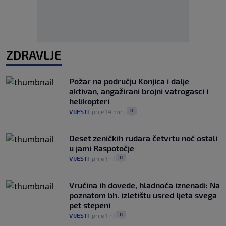
ZDRAVLJE
Požar na području Konjica i dalje
aktivan, angažirani brojni vatrogasci i
helikopteri
0
VIJESTI
|
prije 14 min
|
Deset zeničkih rudara četvrtu noć ostali
u jami Raspotočje
0
VIJESTI
|
prije 1 h
|
Vrućina ih dovede, hladnoća iznenadi: Na
poznatom bh. izletištu usred ljeta svega
pet stepeni
0
VIJESTI
|
prije 1 h
|