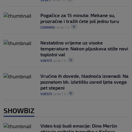
Pogačice za 15 minuta: Mekane su,
prozračne i tražit ćete još jednu turu
0
COOKING
|
prije 1 h
|
Nestabilno vrijeme uz visoke
temperature: Nakon pljuskova stiže novi
toplotni val
0
VIJESTI
|
prije 1 h
|
Vrućina ih dovede, hladnoća iznenadi: Na
poznatom bh. izletištu usred ljeta svega
pet stepeni
0
VIJESTI
|
prije 1 h
|
SHOWBIZ
Video koji budi emocije: Dino Merlin
objavio najbolje trenutke s Koševa