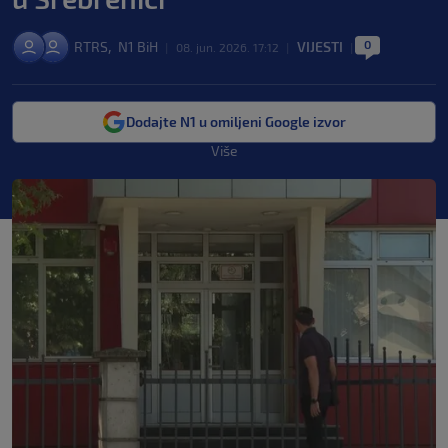
0
,
RTRS
N1 BiH
VIJESTI
|
08. jun. 2026. 17:12
|
|
Dodajte N1 u omiljeni Google izvor
Više