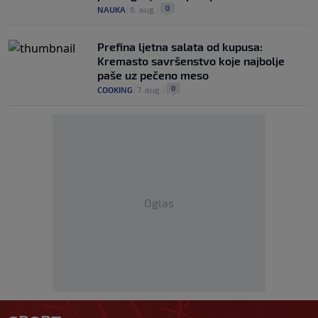
0
NAUKA
|
6. aug.
|
Prefina ljetna salata od kupusa:
Kremasto savršenstvo koje najbolje
paše uz pečeno meso
0
COOKING
|
7. aug.
|
Oglas