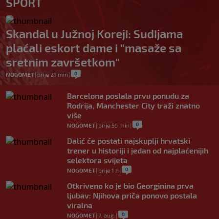
SPORT
Skandal u Južnoj Koreji: Sudijama
plaćali eskort dame i "masaže sa
sretnim završetkom"
0
NOGOMET
|
prije 21 min
|
Barcelona poslala prvu ponudu za
Rodrija, Manchester City traži znatno
više
0
NOGOMET
|
prije 56 min
|
Dalić će postati najskuplji hrvatski
trener u historiji i jedan od najplaćenijih
selektora svijeta
0
NOGOMET
|
prije 1 h
|
Otkriveno ko je bio Georginina prva
ljubav: Njihova priča ponovo postala
viralna
0
NOGOMET
|
7. aug.
|