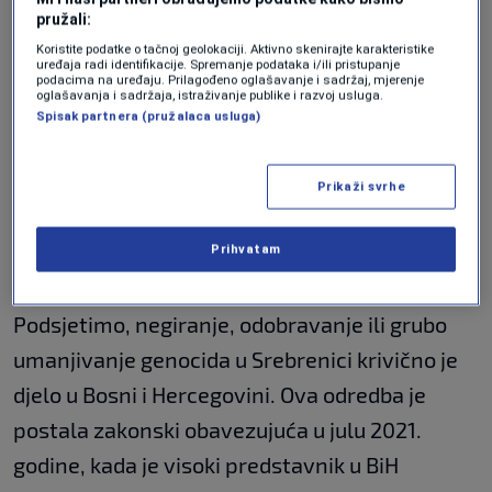
pružali:
socijaldemokrata (SNSD) i Marinko Božović,
Koristite podatke o tačnoj geolokaciji. Aktivno skenirajte karakteristike
načelnik opštine Istočna Ilidža i član Glavnog
uređaja radi identifikacije. Spremanje podataka i/ili pristupanje
podacima na uređaju. Prilagođeno oglašavanje i sadržaj, mjerenje
odbora SDS-a, prenosi RTRS.
oglašavanja i sadržaja, istraživanje publike i razvoj usluga.
Spisak partnera (pružalaca usluga)
Elek je također nedavno saslušan u SIPA-i.
Prikaži svrhe
Elek saslušan u SIPA-i zbog negiranje
genocida u Srebrenici
Prihvatam
CRNA HRONIKA
|
25. maj.
Podsjetimo, negiranje, odobravanje ili grubo
umanjivanje genocida u Srebrenici krivično je
djelo u Bosni i Hercegovini. Ova odredba je
postala zakonski obavezujuća u julu 2021.
godine, kada je visoki predstavnik u BiH