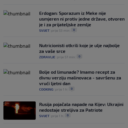
Erdogan: Sporazum iz Meke nije
usmjeren ni protiv jedne države, otvoren
je i za prijateljske zemlje
0
SVIJET
|
prije 53 min
|
Nutricionisti otkrili koje je ulje najbolje
za vaše srce
0
ZDRAVLJE
|
prije 57 min
|
Bolje od limunade? Imamo recept za
divnu verziju malinovaca - savršenu za
vrući ljetni dan
0
COOKING
|
prije 1 h
|
Rusija pojačala napade na Kijev: Ukrajini
nedostaje streljiva za Patriote
0
SVIJET
|
prije 1 h
|