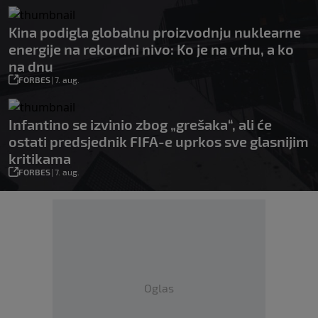
Kina podigla globalnu proizvodnju nuklearne
energije na rekordni nivo: Ko je na vrhu, a ko
na dnu
FORBES
|
7. aug.
Infantino se izvinio zbog „grešaka“, ali će
ostati predsjednik FIFA-e uprkos sve glasnijim
kritikama
FORBES
|
7. aug.
Oglas