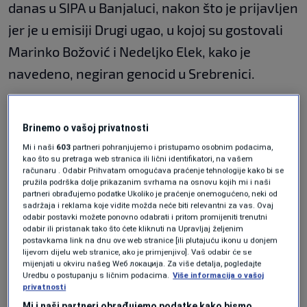
danas u SIPA u Banjaluci, nakon što je prijavljen
jer je u emisiji Drugi ugao, u kojoj su gostovali
Marinko Božović i Nedeljko Elek, kako je
navedeno, negiran genocid u Srebrenici.
Јasenko Todorović - Foto: RTRS
Brinemo o vašoj privatnosti
Јasenko TodorovićFoto: RTRS
Mi i naši
603
partneri pohranjujemo i pristupamo osobnim podacima,
kao što su pretraga web stranica ili lični identifikatori, na vašem
Emisija je emitovana prije više od godinu dana.
računaru . Odabir Prihvatam omogućava praćenje tehnologije kako bi se
pružila podrška dolje prikazanim svrhama na osnovu kojih mi i naši
partneri obrađujemo podatke Ukoliko je praćenje onemogućeno, neki od
Saslušanje je obavljeno pa naredbi Tužilaštva
sadržaja i reklama koje vidite možda neće biti relevantni za vas. Ovaj
odabir postavki možete ponovno odabrati i pritom promijeniti trenutni
BiH, koje radi na ovom predmetu.
odabir ili pristanak tako što ćete kliknuti na Upravljaj željenim
postavkama link na dnu ove web stranice [ili plutajuću ikonu u donjem
lijevom dijelu web stranice, ako je primjenjivo]. Vaš odabir će se
Gosti emisije zbog koje je Todorović saslušan
mijenjati u okviru našeg Wеб локација. Za više detalja, pogledajte
Uredbu o postupanju s ličnim podacima.
Više informacija o vašoj
bili su Nedeljko Elek, direktor "Sarajevo-gasa"
privatnosti
iz Istočnog Sarajeva i član Saveza nezavisnih
Mi i naši partneri obrađujemo podatke kako bismo