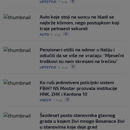
0
LIFESTYLE
|
7. aug.
|
Auto koje stoji na suncu ne hladi se
najbrže klimom, nego postupkom koji
traje petnaest sekundi
0
AUTO
|
6. aug.
|
Penzioneri otišli na odmor u Italiju i
odlučili da se više ne vraćaju: "Mjesečni
troškovi su nam skresani na trećinu"
0
LIFESTYLE
|
5. aug.
|
Ko ruši jedinstveni policijski sistem
FBiH? NS Mostar prozvala institucije
HNK, ZHK i Kantona 10
0
VIJESTI
|
7. aug.
|
Šezdeset posto stanovnika glavnog
grada u kojem živi mnogo Bosanaca živi
u stanovima koje daje grad