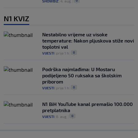
0
SHOWBIZ
|
4. aug.
|
N1 KVIZ
Nestabilno vrijeme uz visoke
temperature: Nakon pljuskova stiže novi
toplotni val
0
VIJESTI
|
prije 1 h
|
Podrška najmlađima: U Mostaru
podijeljeno 50 ruksaka sa školskim
priborom
0
VIJESTI
|
prije 1 h
|
N1 BiH YouTube kanal premašio 100.000
pretplatnika
0
VIJESTI
|
6. aug.
|