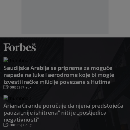
Saudijska Arabija se priprema za moguće
napade na luke i aerodrome koje bi mogle
izvesti iračke milicije povezane s Hutima
FORBES
|
7. aug.
Ariana Grande poručuje da njena predstojeća
pauza „nije ishitrena“ niti je „posljedica
negativnosti“
FORBES
|
7. aug.