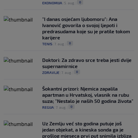
0
EKONOMIJA
|
5. aug.
|
"I danas osjećam ljubomoru": Ana
Ivanović govorila o svojoj ljepoti i
predrasudama koje su je pratile tokom
karijere
0
TENIS
|
7. aug.
|
Doktori: Za zdravo srce treba jesti dvije
supernamirnice
0
ZDRAVLJE
|
7. aug.
|
Šokantni prizori: Njemica zapalila
apartman u Hrvatskoj, vlasnik na rubu
suza; "Nestalo je naših 50 godina života"
0
REGIJA
|
7. aug.
|
Uz Zemlju već sto godina putuje još
jedan objekat, a kineska sonda ga je
prošlog mjeseca prvi put snimila izbliza