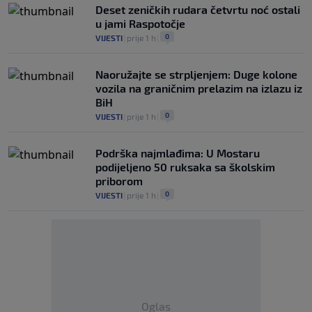
Deset zeničkih rudara četvrtu noć ostali
u jami Raspotočje
0
VIJESTI
|
prije 1 h
|
Naoružajte se strpljenjem: Duge kolone
vozila na graničnim prelazim na izlazu iz
BiH
0
VIJESTI
|
prije 1 h
|
Podrška najmlađima: U Mostaru
podijeljeno 50 ruksaka sa školskim
priborom
0
VIJESTI
|
prije 1 h
|
Oglas