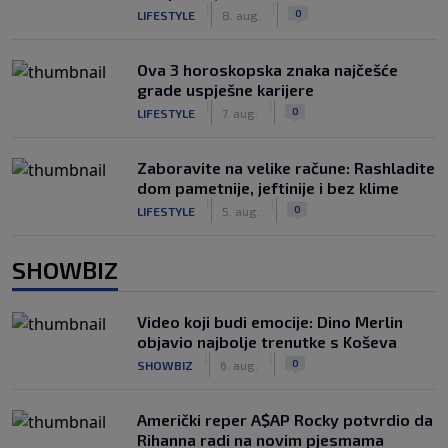
|
|
0
LIFESTYLE
8. aug.
Ova 3 horoskopska znaka najčešće
grade uspješne karijere
|
|
0
LIFESTYLE
7. aug.
Zaboravite na velike račune: Rashladite
dom pametnije, jeftinije i bez klime
|
|
0
LIFESTYLE
5. aug.
SHOWBIZ
Video koji budi emocije: Dino Merlin
objavio najbolje trenutke s Koševa
|
|
0
SHOWBIZ
6. aug.
Američki reper A$AP Rocky potvrdio da
Rihanna radi na novim pjesmama