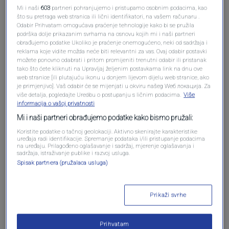
Mi i naši
603
partneri pohranjujemo i pristupamo osobnim podacima, kao
što su pretraga web stranica ili lični identifikatori, na vašem računaru .
Oglas
Odabir Prihvatam omogućava praćenje tehnologije kako bi se pružila
podrška dolje prikazanim svrhama na osnovu kojih mi i naši partneri
obrađujemo podatke Ukoliko je praćenje onemogućeno, neki od sadržaja i
reklama koje vidite možda neće biti relevantni za vas. Ovaj odabir postavki
možete ponovno odabrati i pritom promijeniti trenutni odabir ili pristanak
tako što ćete kliknuti na Upravljaj željenim postavkama link na dnu ove
web stranice [ili plutajuću ikonu u donjem lijevom dijelu web stranice, ako
je primjenjivo]. Vaš odabir će se mijenjati u okviru našeg Wеб локација. Za
više detalja, pogledajte Uredbu o postupanju s ličnim podacima.
Više
informacija o vašoj privatnosti
Mi i naši partneri obrađujemo podatke kako bismo pružali:
Koristite podatke o tačnoj geolokaciji. Aktivno skenirajte karakteristike
uređaja radi identifikacije. Spremanje podataka i/ili pristupanje podacima
na uređaju. Prilagođeno oglašavanje i sadržaj, mjerenje oglašavanja i
Oglas
sadržaja, istraživanje publike i razvoj usluga.
Spisak partnera (pružalaca usluga)
Prikaži svrhe
Prihvatam