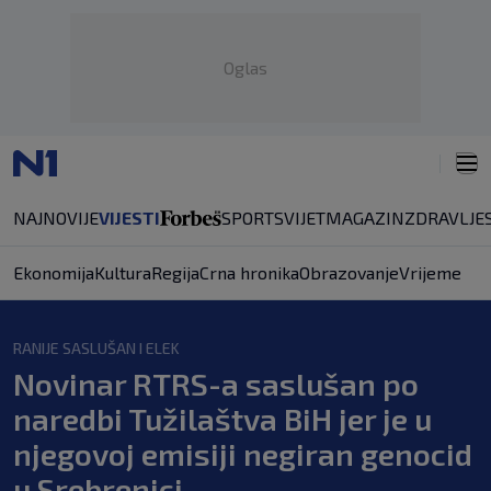
Oglas
NAJNOVIJE
VIJESTI
SPORT
SVIJET
MAGAZIN
ZDRAVLJE
Ekonomija
Kultura
Regija
Crna hronika
Obrazovanje
Vrijeme
RANIJE SASLUŠAN I ELEK
Novinar RTRS-a saslušan po
naredbi Tužilaštva BiH jer je u
njegovoj emisiji negiran genocid
u Srebrenici