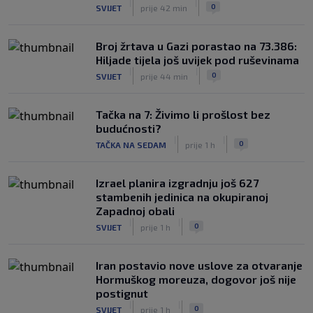
|
|
0
SVIJET
prije 42 min
Broj žrtava u Gazi porastao na 73.386:
Hiljade tijela još uvijek pod ruševinama
|
|
0
SVIJET
prije 44 min
Tačka na 7: Živimo li prošlost bez
budućnosti?
|
|
0
TAČKA NA SEDAM
prije 1 h
Izrael planira izgradnju još 627
stambenih jedinica na okupiranoj
Zapadnoj obali
|
|
0
SVIJET
prije 1 h
Iran postavio nove uslove za otvaranje
Hormuškog moreuza, dogovor još nije
postignut
|
|
0
SVIJET
prije 1 h