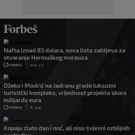
Nafta iznad 83 dolara, nova lista zahtjeva za
otvaranje Hormuškog moreuza
|
FORBES
prije 2 h
Džeko i Modrić na Jadranu grade luksuzni
turistički kompleks, vrijednost projekta skoro
milijardu eura
|
FORBES
8. aug.
Kopaju zlato dan i noć, ali nisu svjesni ozbiljnih