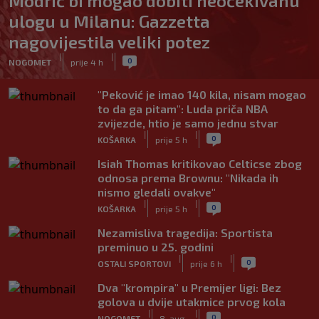
Modrić bi mogao dobiti neočekivanu
ulogu u Milanu: Gazzetta
nagovijestila veliki potez
|
|
0
NOGOMET
prije 4 h
"Peković je imao 140 kila, nisam mogao
to da ga pitam": Luda priča NBA
zvijezde, htio je samo jednu stvar
|
|
0
KOŠARKA
prije 5 h
Isiah Thomas kritikovao Celticse zbog
odnosa prema Brownu: "Nikada ih
nismo gledali ovakve"
|
|
0
KOŠARKA
prije 5 h
Nezamisliva tragedija: Sportista
preminuo u 25. godini
|
|
0
OSTALI SPORTOVI
prije 6 h
Dva "krompira" u Premijer ligi: Bez
golova u dvije utakmice prvog kola
|
|
0
NOGOMET
8. aug.