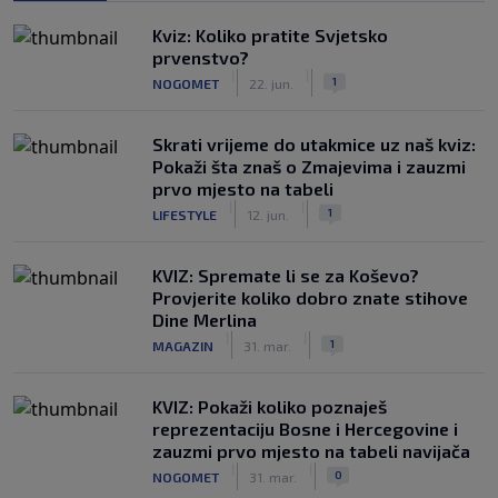
Kviz: Koliko pratite Svjetsko
prvenstvo?
|
|
1
NOGOMET
22. jun.
Skrati vrijeme do utakmice uz naš kviz:
Pokaži šta znaš o Zmajevima i zauzmi
prvo mjesto na tabeli
|
|
1
LIFESTYLE
12. jun.
KVIZ: Spremate li se za Koševo?
Provjerite koliko dobro znate stihove
Dine Merlina
|
|
1
MAGAZIN
31. mar.
KVIZ: Pokaži koliko poznaješ
reprezentaciju Bosne i Hercegovine i
zauzmi prvo mjesto na tabeli navijača
|
|
0
NOGOMET
31. mar.