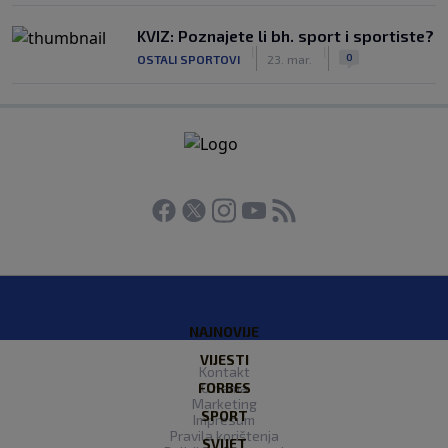
KVIZ: Poznajete li bh. sport i sportiste?
|
|
0
OSTALI SPORTOVI
23. mar.
NAJNOVIJE
VIJESTI
Kontakt
FORBES
O nama
Marketing
SPORT
Impresum
Pravila korištenja
SVIJET