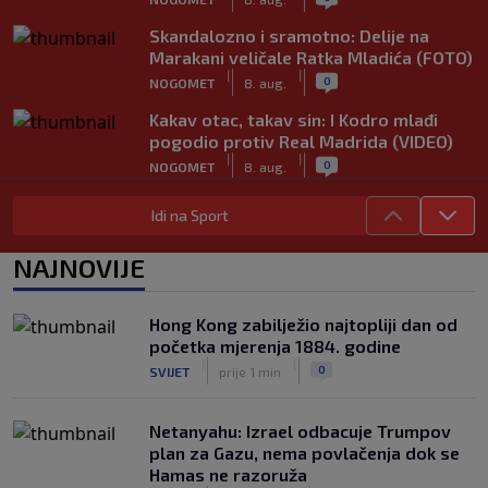
Skandalozno i sramotno: Delije na
Marakani veličale Ratka Mladića (FOTO)
|
|
0
NOGOMET
8. aug.
Kakav otac, takav sin: I Kodro mlađi
pogodio protiv Real Madrida (VIDEO)
|
|
0
NOGOMET
8. aug.
Sudija dosjetljivim komentarom
Idi na Sport
nasmijao publiku nakon žalbe tenisera
(VIDEO)
NAJNOVIJE
|
|
0
TENIS
8. aug.
Haos u Irskoj: Navijač utrčao na teren i
Hong Kong zabilježio najtopliji dan od
nasrnuo na gostujuće fudbalere
početka mjerenja 1884. godine
(VIDEO)
|
|
|
|
0
SVIJET
prije 1 min
0
NOGOMET
8. aug.
Netanyahu: Izrael odbacuje Trumpov
plan za Gazu, nema povlačenja dok se
Hamas ne razoruža