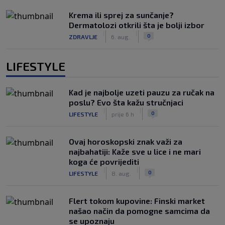
Krema ili sprej za sunčanje?
Dermatolozi otkrili šta je bolji izbor
|
|
0
ZDRAVLJE
6. aug.
LIFESTYLE
Kad je najbolje uzeti pauzu za ručak na
poslu? Evo šta kažu stručnjaci
|
|
0
LIFESTYLE
prije 6 h
Ovaj horoskopski znak važi za
najbahatiji: Kaže sve u lice i ne mari
koga će povrijediti
|
|
0
LIFESTYLE
8. aug.
Flert tokom kupovine: Finski market
našao način da pomogne samcima da
se upoznaju