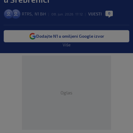
0
,
RTRS
N1 BiH
VIJESTI
|
08. jun. 2026. 17:12
|
|
Dodajte N1 u omiljeni Google izvor
Više
Oglas