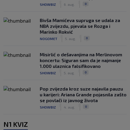
|
|
0
SHOWBIZ
6. aug.
Bivša Mamićeva supruga se udala za
NBA zvijezdu, pjevala se Rozga i
Marinko Rokvić
|
|
0
NOGOMET
5. aug.
Misirlić o dešavanjima na Merlinovom
koncertu: Siguran sam da je najmanje
1.000 ulaznica falsifikovano
|
|
0
SHOWBIZ
5. aug.
Pop zvijezda kroz suze najavila pauzu
u karijeri: Ariana Grande pojasnila zašto
se povlači iz javnog života
|
|
0
SHOWBIZ
4. aug.
N1 KVIZ