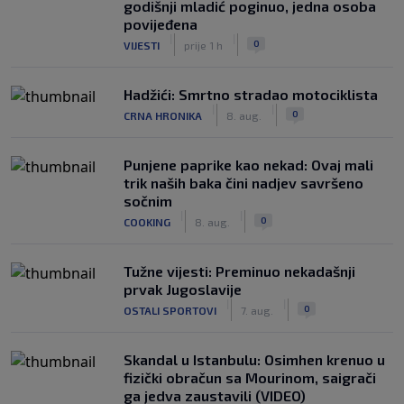
godišnji mladić poginuo, jedna osoba
povijeđena
|
|
0
VIJESTI
prije 1 h
Hadžići: Smrtno stradao motociklista
|
|
0
CRNA HRONIKA
8. aug.
Punjene paprike kao nekad: Ovaj mali
trik naših baka čini nadjev savršeno
sočnim
|
|
0
COOKING
8. aug.
Tužne vijesti: Preminuo nekadašnji
prvak Jugoslavije
|
|
0
OSTALI SPORTOVI
7. aug.
Skandal u Istanbulu: Osimhen krenuo u
fizički obračun sa Mourinom, saigrači
ga jedva zaustavili (VIDEO)