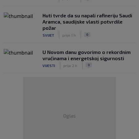
Huti tvrde da su napali rafineriju Saudi
Aramca, saudijske vlasti potvrdile
požar
|
|
0
SVIJET
prije 1 h
U Novom danu govorimo o rekordnim
vrućinama i energetskoj sigurnosti
|
|
0
VIJESTI
prije 2 h
Oglas