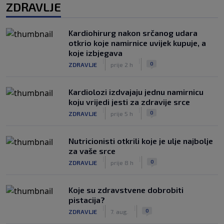
ZDRAVLJE
Kardiohirurg nakon srčanog udara
otkrio koje namirnice uvijek kupuje, a
koje izbjegava
|
|
0
ZDRAVLJE
prije 2 h
Kardiolozi izdvajaju jednu namirnicu
koju vrijedi jesti za zdravije srce
|
|
0
ZDRAVLJE
prije 5 h
Nutricionisti otkrili koje je ulje najbolje
za vaše srce
|
|
0
ZDRAVLJE
prije 8 h
Koje su zdravstvene dobrobiti
pistacija?
|
|
0
ZDRAVLJE
7. aug.