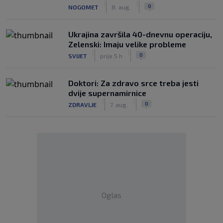
|
|
0
NOGOMET
8. aug.
Ukrajina završila 40-dnevnu operaciju,
Zelenski: Imaju velike probleme
|
|
0
SVIJET
prije 5 h
Doktori: Za zdravo srce treba jesti
dvije supernamirnice
|
|
0
ZDRAVLJE
7. aug.
Oglas