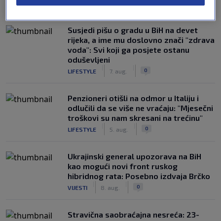
NAJČITANIJE
Susjedi pišu o gradu u BiH na devet
rijeka, a ime mu doslovno znači "zdrava
voda": Svi koji ga posjete ostanu
oduševljeni
|
|
0
LIFESTYLE
7. aug.
Penzioneri otišli na odmor u Italiju i
odlučili da se više ne vraćaju: "Mjesečni
troškovi su nam skresani na trećinu"
|
|
0
LIFESTYLE
5. aug.
Ukrajinski general upozorava na BiH
kao mogući novi front ruskog
hibridnog rata: Posebno izdvaja Brčko
|
|
0
VIJESTI
8. aug.
Stravična saobraćajna nesreća: 23-