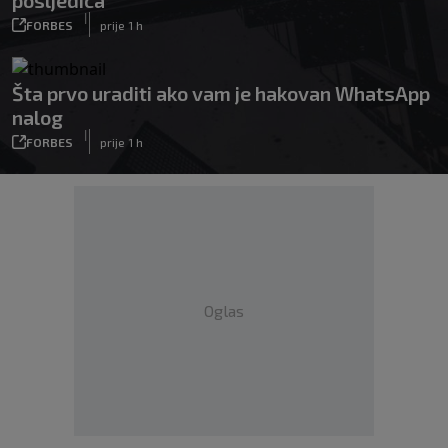
posljedica
|
FORBES
prije 1 h
Šta prvo uraditi ako vam je hakovan WhatsApp
nalog
|
FORBES
prije 1 h
Oglas