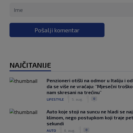
Pošalji komentar
NAJČITANIJE
Penzioneri otišli na odmor u Italiju i odl
da se više ne vraćaju: "Mjesečni troško
nam skresani na trećinu"
|
|
0
LIFESTYLE
5. aug.
Auto koje stoji na suncu ne hladi se na
klimom, nego postupkom koji traje pe
sekundi
|
|
0
AUTO
6. aug.