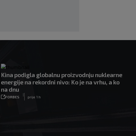
Kina podigla globalnu proizvodnju nuklearne
energije na rekordni nivo: Ko je na vrhu, a ko
na dnu
|
FORBES
prije 1 h