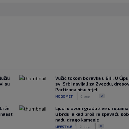
učili
Vučić tokom boravka u BiH: U Čipul
vi su
svi Srbi navijali za Zvezdu, dreso
Partizana nisu htjeli
|
|
0
NOGOMET
6. aug.
jbrže
Ljudi u ovom gradu žive u rupama
tnaest
u brdu, a kad prošire spavaću so
nađu drago kamenje
|
|
0
LIFESTYLE
2. aug.