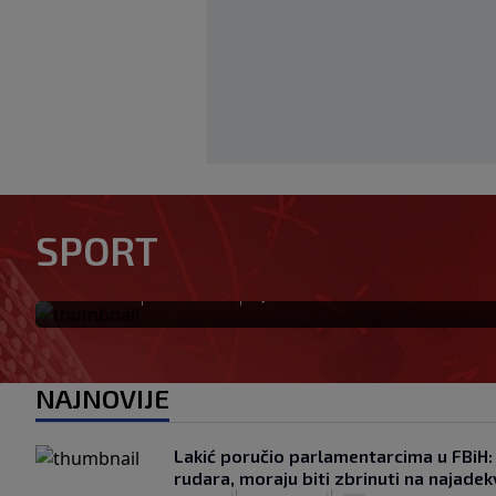
Nakon Argentine, Infantino d
konfederacije: Jednoglasno
SPORT
predsjedniku
|
|
0
NOGOMET
prije 11 min
NAJNOVIJE
Lakić poručio parlamentarcima u FBiH:
rudara, moraju biti zbrinuti na najadekv
|
|