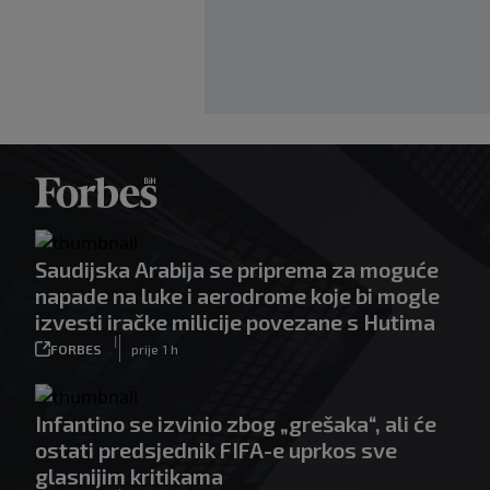
Saudijska Arabija se priprema za moguće
napade na luke i aerodrome koje bi mogle
izvesti iračke milicije povezane s Hutima
|
FORBES
prije 1 h
Infantino se izvinio zbog „grešaka“, ali će
ostati predsjednik FIFA-e uprkos sve
glasnijim kritikama