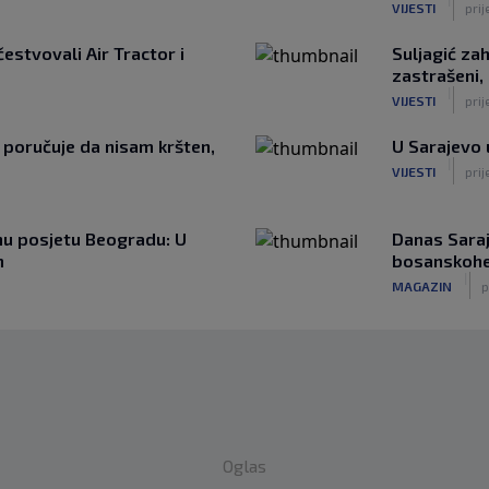
VIJESTI
prij
estvovali Air Tractor i
Suljagić za
zastrašeni,
|
VIJESTI
pri
 poručuje da nisam kršten,
U Sarajevo 
|
VIJESTI
prij
čnu posjetu Beogradu: U
Danas Saraj
m
bosanskohe
|
MAGAZIN
p
Oglas