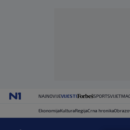
NAJNOVIJE
VIJESTI
SPORT
SVIJET
MAG
Ekonomija
Kultura
Regija
Crna hronika
Obrazo