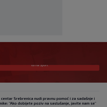
Idi na Sport
Tužne vijesti: Preminuo nekadašnji
prvak Jugoslavije
|
|
0
OSTALI SPORTOVI
prije 32 min
Pravna bitka Luke Dončića i Anamarije
Goltes seli se u Sloveniju: Spominje se
čak 50 miliona dolara
 centar Srebrenica nudi pravnu pomoć i za sadašnje i
|
|
0
nike: "Ako dobijete poziv na saslušanje, javite nam se"
KOŠARKA
prije 1 h
|