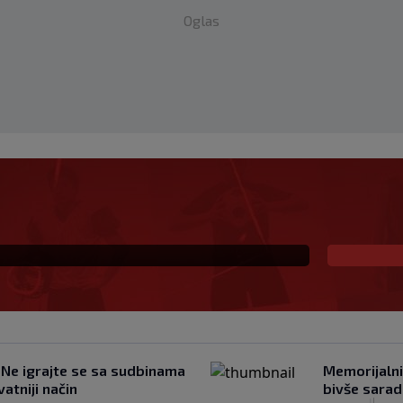
Oglas
obio podršku i
 ponavljamo podršku
 Ne igrajte se sa sudbinama
Memorijalni
atniji način
bivše sarad
|