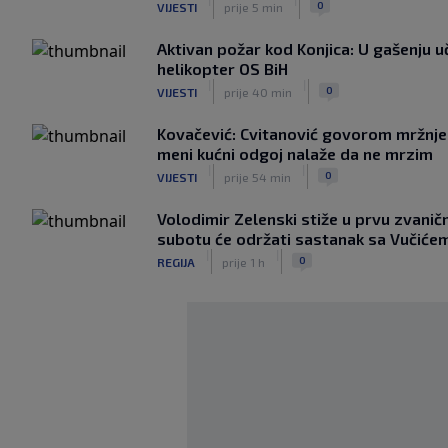
0
VIJESTI
prije 5 min
Aktivan požar kod Konjica: U gašenju uč
helikopter OS BiH
|
|
0
VIJESTI
prije 40 min
Kovačević: Cvitanović govorom mržnje
meni kućni odgoj nalaže da ne mrzim
|
|
0
VIJESTI
prije 54 min
Volodimir Zelenski stiže u prvu zvani
subotu će održati sastanak sa Vučiće
|
|
0
REGIJA
prije 1 h