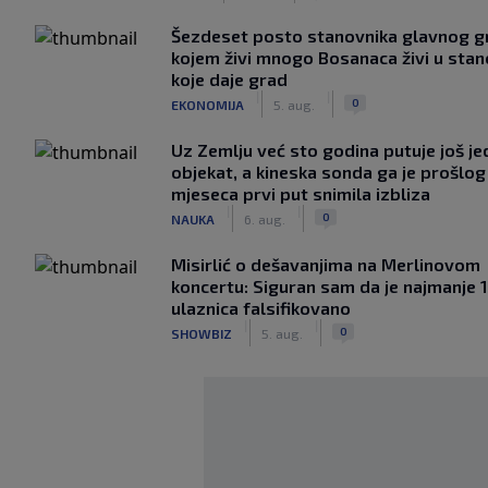
Šezdeset posto stanovnika glavnog g
kojem živi mnogo Bosanaca živi u sta
koje daje grad
|
|
0
EKONOMIJA
5. aug.
Uz Zemlju već sto godina putuje još j
objekat, a kineska sonda ga je prošlog
mjeseca prvi put snimila izbliza
|
|
0
NAUKA
6. aug.
Misirlić o dešavanjima na Merlinovom
koncertu: Siguran sam da je najmanje 
ulaznica falsifikovano
|
|
0
SHOWBIZ
5. aug.