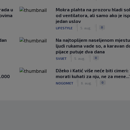
rada u
Mokra plahta na prozoru hladi so
novima
od ventilatora, ali samo ako je is
jedan uslov
|
|
0
LIFESTYLE
5. aug.
edan
Na najtoplijem naseljenom mjestu 
ljudi rukama vade so, a karavan d
pijace putuje dva dana
|
|
0
SVIJET
5. aug.
Džeko i Katić više neće biti cimeri:
1.000
morati kuhati za nju, ne za mene...
|
|
0
NOGOMET
6. aug.