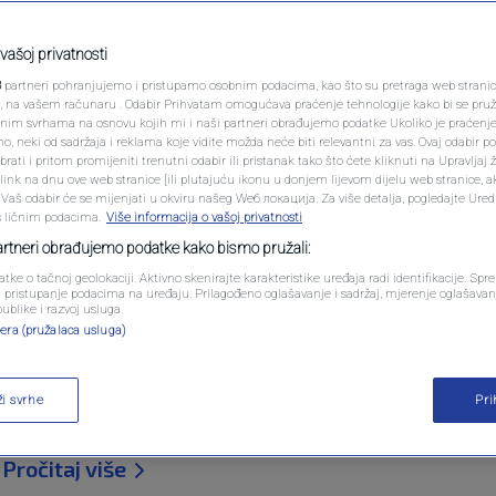
PODCAST
učesnika Marša mira:
N1 SPECIJAL
vašoj privatnosti
3
partneri pohranjujemo i pristupamo osobnim podacima, kao što su pretraga web stranica 
 da je sve spremno
FENOMENI
ri, na vašem računaru . Odabir Prihvatam omogućava praćenje tehnologije kako bi se pruž
anim svrhama na osnovu kojih mi i naši partneri obrađujemo podatke Ukoliko je praćenj
 neki od sadržaja i reklama koje vidite možda neće biti relevantni za vas. Ovaj odabir p
NEISTRAŽENO
ati i pritom promijeniti trenutni odabir ili pristanak tako što ćete kliknuti na Upravljaj 
ara
ink na dnu ove web stranice [ili plutajuću ikonu u donjem lijevom dijelu web stranice, a
VIRALNO
. Vaš odabir će se mijenjati u okviru našeg Wеб локација. Za više detalja, pogledajte Ure
s ličnim podacima.
Više informacija o vašoj privatnosti
FOTO
partneri obrađujemo podatke kako bismo pružali:
atke o tačnoj geolokaciji. Aktivno skenirajte karakteristike uređaja radi identifikacije. Sp
PROMO
li pristupanje podacima na uređaju. Prilagođeno oglašavanje i sadržaj, mjerenje oglašavanj
publike i razvoj usluga.
era (pružalaca usluga)
VIDEO
st žrtvama genocida u Srebrenici, očekuje se oko 
Marš mira Suljo Čakanović. Istakao je da su organi
ži svrhe
Pr
m trodnevnog pješačenja biti osigurana logistička
.
Pročitaj više