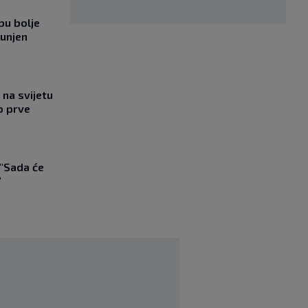
bu bolje
punjen
na svijetu
o prve
 "Sada će
"