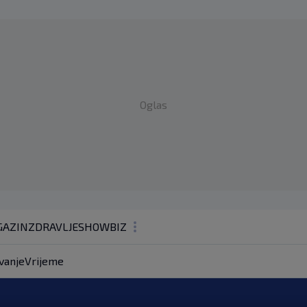
Oglas
AZIN
ZDRAVLJE
SHOWBIZ
KOLUMNE
vanje
Vrijeme