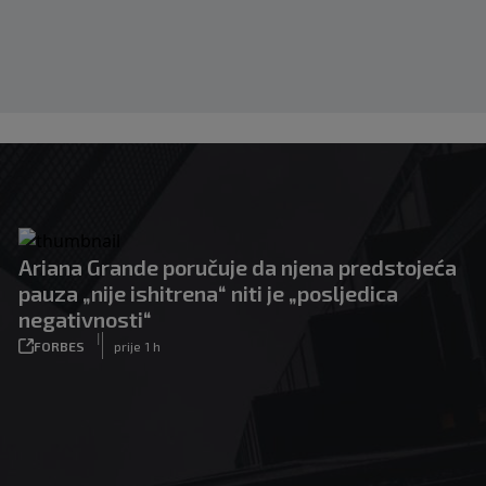
Ariana Grande poručuje da njena predstojeća
pauza „nije ishitrena“ niti je „posljedica
negativnosti“
|
FORBES
prije 1 h