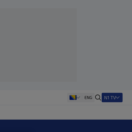
N1 TV
ENG