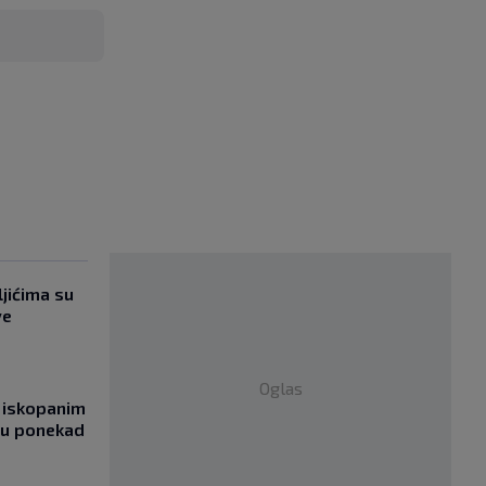
jićima su
ve
Oglas
 iskopanim
bu ponekad