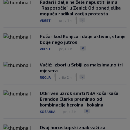
Rudari i dalje ne žele napustiti jamu
"Raspotočje" u Zenici: Od ponedjeljka
moguća radikalizacija protesta
|
|
0
VIJESTI
prije 1 h
Požar kod Konjica i dalje aktivan, stanje
bolje nego jutros
|
|
0
VIJESTI
prije 2 h
Vučić: Izbori u Srbiji za maksimalno tri
mjeseca
|
|
0
REGIJA
prije 2 h
Otkriven uzrok smrti NBA košarkaša:
Brandon Clarke preminuo od
kombinacije heroina i kokaina
|
|
0
KOŠARKA
prije 2 h
Ovaj horoskopski znak važi za