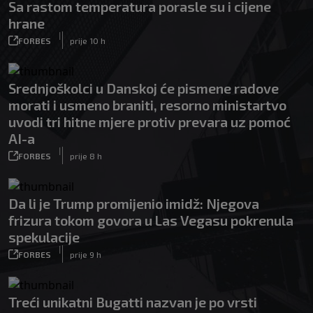
Sa rastom temperatura porasle su i cijene
hrane
|
FORBES
prije 10 h
Srednjoškolci u Danskoj će pismene radove
morati i usmeno braniti, resorno ministartvo
uvodi tri hitne mjere protiv prevara uz pomoć
AI-a
|
FORBES
prije 8 h
Da li je Trump promijenio imidž: Njegova
frizura tokom govora u Las Vegasu pokrenula
spekulacije
|
FORBES
prije 9 h
Treći unikatni Bugatti nazvan je po vrsti