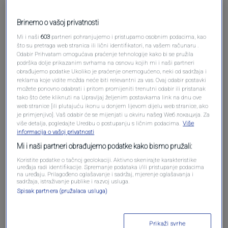
Brinemo o vašoj privatnosti
Pošalji komentar
Mi i naši
603
partneri pohranjujemo i pristupamo osobnim podacima, kao
što su pretraga web stranica ili lični identifikatori, na vašem računaru .
Odabir Prihvatam omogućava praćenje tehnologije kako bi se pružila
podrška dolje prikazanim svrhama na osnovu kojih mi i naši partneri
obrađujemo podatke Ukoliko je praćenje onemogućeno, neki od sadržaja i
reklama koje vidite možda neće biti relevantni za vas. Ovaj odabir postavki
možete ponovno odabrati i pritom promijeniti trenutni odabir ili pristanak
tako što ćete kliknuti na Upravljaj željenim postavkama link na dnu ove
web stranice [ili plutajuću ikonu u donjem lijevom dijelu web stranice, ako
je primjenjivo]. Vaš odabir će se mijenjati u okviru našeg Wеб локација. Za
više detalja, pogledajte Uredbu o postupanju s ličnim podacima.
Više
informacija o vašoj privatnosti
Oglas
Mi i naši partneri obrađujemo podatke kako bismo pružali:
Koristite podatke o tačnoj geolokaciji. Aktivno skenirajte karakteristike
uređaja radi identifikacije. Spremanje podataka i/ili pristupanje podacima
na uređaju. Prilagođeno oglašavanje i sadržaj, mjerenje oglašavanja i
sadržaja, istraživanje publike i razvoj usluga.
Spisak partnera (pružalaca usluga)
Prikaži svrhe