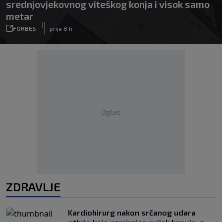
srednjovjekovnog viteškog konja i visok samo
metar
|
FORBES
prije 8 h
Oglas
ZDRAVLJE
Kardiohirurg nakon srčanog udara