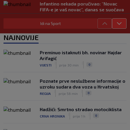
Infantino nekada poručivao: "Novac
FIFA-e je vaš novac", danas se suočava
s najvećom krizom
|
|
0
NOGOMET
prije 2 h
Idi na Sport
Enes Kanter Freedom želi na WNBA
NAJNOVIJE
draft: Neobičnim potezom pokušava
ukazati na pravila lige
|
|
0
KOŠARKA
prije 2 h
Preminuo istaknuti bh. novinar Hajdar
Arifagić
Jakirovićev Hull City doživio prvi poraz
|
|
0
VIJESTI
prije 30 min
na pripremama, bolji bio Eintracht
|
|
0
NOGOMET
prije 2 h
Poznate prve neslužbene informacije o
uzroku sudara dva voza u Hrvatskoj
|
|
0
REGIJA
prije 56 min
Hadžići: Smrtno stradao motociklista
|
|
0
CRNA HRONIKA
prije 1 h