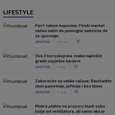
LIFESTYLE
Flert tokom kupovine: Finski market
našao način da pomogne samcima da
se upoznaju
|
|
0
LIFESTYLE
prije 6 h
Ova 3 horoskopska znaka najčešće
grade uspješne karijere
|
|
0
LIFESTYLE
7. aug.
Zaboravite na velike račune: Rashladite
dom pametnije, jeftinije i bez klime
|
|
0
LIFESTYLE
5. aug.
Mokra plahta na prozoru hladi sobu
bolje od ventilatora, ali samo ako je