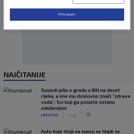
Prihvatam
Oglas
NAJČITANIJE
Susjedi pišu o gradu u BiH na devet
rijeka, a ime mu doslovno znači "zdrava
voda": Svi koji ga posjete ostanu
oduševljeni
|
|
0
LIFESTYLE
7. aug.
Auto koje stoji na suncu ne hladi se