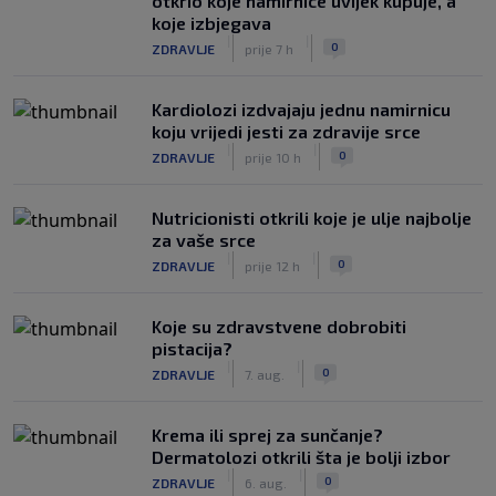
otkrio koje namirnice uvijek kupuje, a
koje izbjegava
|
|
0
ZDRAVLJE
prije 7 h
Kardiolozi izdvajaju jednu namirnicu
koju vrijedi jesti za zdravije srce
|
|
0
ZDRAVLJE
prije 10 h
Nutricionisti otkrili koje je ulje najbolje
za vaše srce
|
|
0
ZDRAVLJE
prije 12 h
Koje su zdravstvene dobrobiti
pistacija?
|
|
0
ZDRAVLJE
7. aug.
Krema ili sprej za sunčanje?
Dermatolozi otkrili šta je bolji izbor
|
|
0
ZDRAVLJE
6. aug.