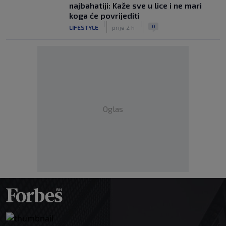
najbahatiji: Kaže sve u lice i ne mari
koga će povrijediti
|
|
0
LIFESTYLE
prije 2 h
Oglas