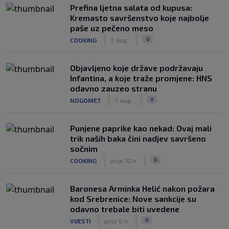
Prefina ljetna salata od kupusa:
Kremasto savršenstvo koje najbolje
paše uz pečeno meso
|
|
0
COOKING
7. aug.
Objavljeno koje države podržavaju
Infantina, a koje traže promjene: HNS
odavno zauzeo stranu
|
|
0
NOGOMET
7. aug.
Punjene paprike kao nekad: Ovaj mali
trik naših baka čini nadjev savršeno
sočnim
|
|
0
COOKING
prije 10 h
Baronesa Arminka Helić nakon požara
kod Srebrenice: Nove sankcije su
odavno trebale biti uvedene
|
|
0
VIJESTI
prije 8 h