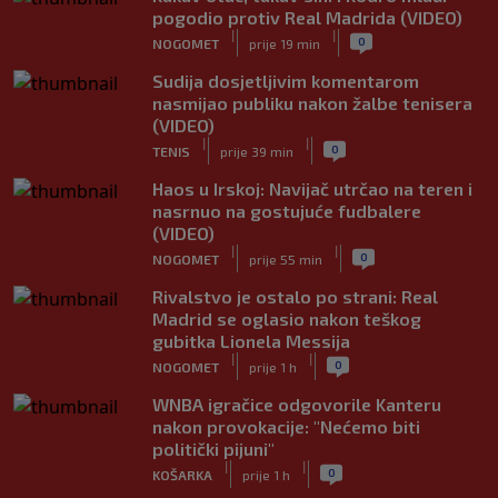
pogodio protiv Real Madrida (VIDEO)
|
|
0
NOGOMET
prije 19 min
Sudija dosjetljivim komentarom
nasmijao publiku nakon žalbe tenisera
(VIDEO)
|
|
0
TENIS
prije 39 min
Haos u Irskoj: Navijač utrčao na teren i
nasrnuo na gostujuće fudbalere
(VIDEO)
|
|
0
NOGOMET
prije 55 min
Rivalstvo je ostalo po strani: Real
Madrid se oglasio nakon teškog
gubitka Lionela Messija
|
|
0
NOGOMET
prije 1 h
WNBA igračice odgovorile Kanteru
nakon provokacije: "Nećemo biti
politički pijuni"
|
|
0
KOŠARKA
prije 1 h