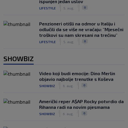
ispunjen jedan uslov
|
|
0
LIFESTYLE
5. aug.
Penzioneri otišli na odmor u Italiju i
odlučili da se više ne vraćaju: "Mjesečni
troškovi su nam skresani na trećinu"
|
|
0
LIFESTYLE
5. aug.
SHOWBIZ
Video koji budi emocije: Dino Merlin
objavio najbolje trenutke s Koševa
|
|
0
SHOWBIZ
6. aug.
Američki reper A$AP Rocky potvrdio da
Rihanna radi na novim pjesmama
|
|
0
SHOWBIZ
6. aug.