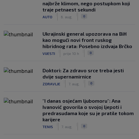
najbrže klimom, nego postupkom koji
traje petnaest sekundi
|
|
0
AUTO
6. aug.
Ukrajinski general upozorava na BiH
kao mogući novi front ruskog
hibridnog rata: Posebno izdvaja Brčko
|
|
0
VIJESTI
prije 10 h
Doktori: Za zdravo srce treba jesti
dvije supernamirnice
|
|
0
ZDRAVLJE
7. aug.
"I danas osjećam ljubomoru": Ana
Ivanović govorila o svojoj ljepoti i
predrasudama koje su je pratile tokom
karijere
|
|
0
TENIS
7. aug.