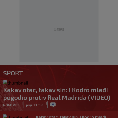
Oglas
SPORT
Kakav otac, takav sin: I Kodro mlađi
pogodio protiv Real Madrida (VIDEO)
|
|
0
NOGOMET
prije 18 min
Kakav otac, takav sin: I Kodro mlađi