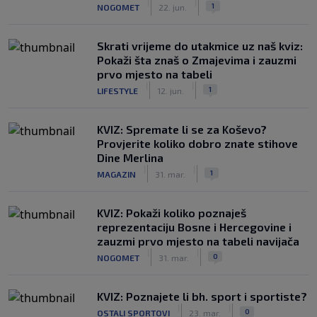
|
|
1
NOGOMET
22. jun.
Skrati vrijeme do utakmice uz naš kviz:
Pokaži šta znaš o Zmajevima i zauzmi
prvo mjesto na tabeli
|
|
1
LIFESTYLE
12. jun.
KVIZ: Spremate li se za Koševo?
Provjerite koliko dobro znate stihove
Dine Merlina
|
|
1
MAGAZIN
31. mar.
KVIZ: Pokaži koliko poznaješ
reprezentaciju Bosne i Hercegovine i
zauzmi prvo mjesto na tabeli navijača
|
|
0
NOGOMET
31. mar.
KVIZ: Poznajete li bh. sport i sportiste?
|
|
0
OSTALI SPORTOVI
23. mar.