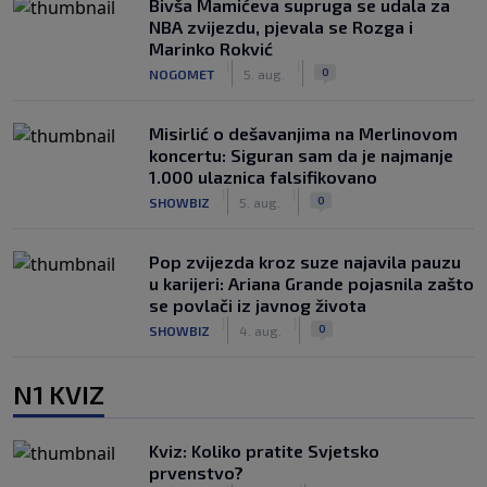
Bivša Mamićeva supruga se udala za
NBA zvijezdu, pjevala se Rozga i
Marinko Rokvić
|
|
0
NOGOMET
5. aug.
Misirlić o dešavanjima na Merlinovom
koncertu: Siguran sam da je najmanje
1.000 ulaznica falsifikovano
|
|
0
SHOWBIZ
5. aug.
Pop zvijezda kroz suze najavila pauzu
u karijeri: Ariana Grande pojasnila zašto
se povlači iz javnog života
|
|
0
SHOWBIZ
4. aug.
N1 KVIZ
Kviz: Koliko pratite Svjetsko
prvenstvo?