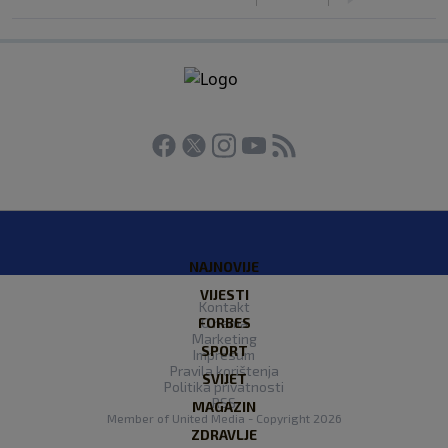
NAJNOVIJE
VIJESTI
Kontakt
FORBES
O nama
Marketing
SPORT
Impresum
Pravila korištenja
SVIJET
Politika privatnosti
RSS
MAGAZIN
Member of
United Media
- Copyright 2026
ZDRAVLJE