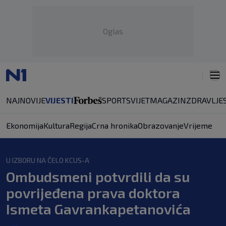
Oglas
NAJNOVIJE
VIJESTI
SPORT
SVIJET
MAGAZIN
ZDRAVLJE
Ekonomija
Kultura
Regija
Crna hronika
Obrazovanje
Vrijeme
U IZBORU NA ČELO KCUS-A
Ombudsmeni potvrdili da su
povrijeđena prava doktora
Ismeta Gavrankapetanovića