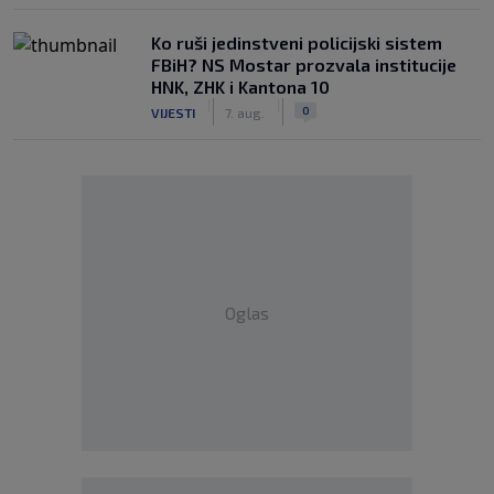
Ko ruši jedinstveni policijski sistem
FBiH? NS Mostar prozvala institucije
HNK, ZHK i Kantona 10
|
|
0
VIJESTI
7. aug.
Oglas