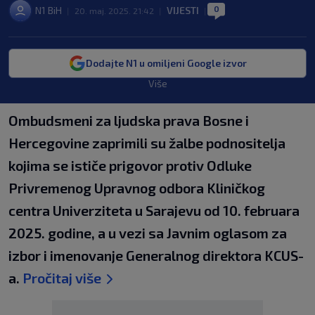
0
N1 BiH
VIJESTI
|
20. maj. 2025. 21:42
|
|
Dodajte N1 u omiljeni Google izvor
Više
Ombudsmeni za ljudska prava Bosne i
Hercegovine zaprimili su žalbe podnositelja
kojima se ističe prigovor protiv Odluke
Privremenog Upravnog odbora Kliničkog
centra Univerziteta u Sarajevu od 10. februara
2025. godine, a u vezi sa Javnim oglasom za
izbor i imenovanje Generalnog direktora KCUS-
a.
Pročitaj više