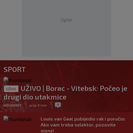
Oglas
SPORT
UŽIVO | Borac - Vitebsk: Počeo je
UŽIVO
drugi dio utakmice
|
|
0
NOGOMET
prije 6 min
Louis van Gaal pobijedio rak i poručio:
Ako vam treba selektor, pozovite
mene!