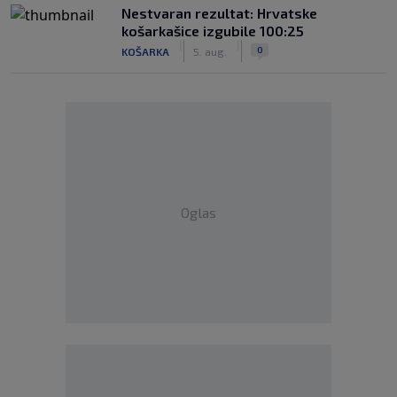
Nestvaran rezultat: Hrvatske
košarkašice izgubile 100:25
|
|
0
KOŠARKA
5. aug.
Oglas