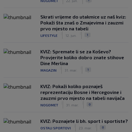
NOGOMET
22. jun.
Skrati vrijeme do utakmice uz naš kviz:
Pokaži šta znaš o Zmajevima i zauzmi
prvo mjesto na tabeli
|
|
1
LIFESTYLE
12. jun.
KVIZ: Spremate li se za Koševo?
Provjerite koliko dobro znate stihove
Dine Merlina
|
|
1
MAGAZIN
31. mar.
KVIZ: Pokaži koliko poznaješ
reprezentaciju Bosne i Hercegovine i
zauzmi prvo mjesto na tabeli navijača
|
|
0
NOGOMET
31. mar.
KVIZ: Poznajete li bh. sport i sportiste?
|
|
0
OSTALI SPORTOVI
23. mar.