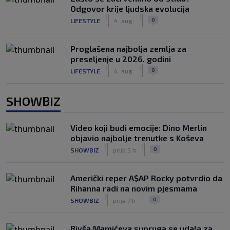
Odgovor krije ljudska evolucija
|
|
0
LIFESTYLE
4. aug.
Proglašena najbolja zemlja za
preseljenje u 2026. godini
|
|
0
LIFESTYLE
4. aug.
SHOWBIZ
Video koji budi emocije: Dino Merlin
objavio najbolje trenutke s Koševa
|
|
0
SHOWBIZ
prije 5 h
Američki reper A$AP Rocky potvrdio da
Rihanna radi na novim pjesmama
|
|
0
SHOWBIZ
prije 7 h
Bivša Mamićeva supruga se udala za