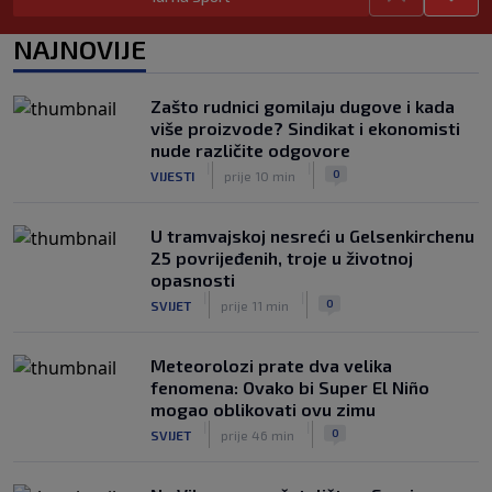
|
|
0
TENIS
prije 2 h
NAJNOVIJE
UEFA poslala oštru poruku Infantinu:
"Ništa se ne mijenja, bojkot Svjetskog
prvenstva i dalje je na snazi"
Zašto rudnici gomilaju dugove i kada
|
|
0
NOGOMET
prije 3 h
više proizvode? Sindikat i ekonomisti
nude različite odgovore
FIFA još nije uplatila obećani novac
|
|
0
VIJESTI
prije 10 min
gradovima domaćinima Svjetskog
prvenstva
|
|
0
NOGOMET
prije 3 h
U tramvajskoj nesreći u Gelsenkirchenu
25 povrijeđenih, troje u životnoj
opasnosti
|
|
0
SVIJET
prije 11 min
Meteorolozi prate dva velika
fenomena: Ovako bi Super El Niño
mogao oblikovati ovu zimu
|
|
0
SVIJET
prije 46 min