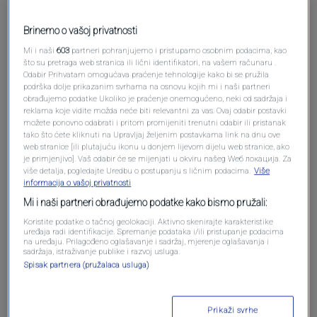
Pošalji komentar
Brinemo o vašoj privatnosti
Mi i naši
603
partneri pohranjujemo i pristupamo osobnim podacima, kao
što su pretraga web stranica ili lični identifikatori, na vašem računaru .
Odabir Prihvatam omogućava praćenje tehnologije kako bi se pružila
podrška dolje prikazanim svrhama na osnovu kojih mi i naši partneri
obrađujemo podatke Ukoliko je praćenje onemogućeno, neki od sadržaja i
reklama koje vidite možda neće biti relevantni za vas. Ovaj odabir postavki
možete ponovno odabrati i pritom promijeniti trenutni odabir ili pristanak
tako što ćete kliknuti na Upravljaj željenim postavkama link na dnu ove
web stranice [ili plutajuću ikonu u donjem lijevom dijelu web stranice, ako
je primjenjivo]. Vaš odabir će se mijenjati u okviru našeg Wеб локација. Za
više detalja, pogledajte Uredbu o postupanju s ličnim podacima.
Više
informacija o vašoj privatnosti
Oglas
Mi i naši partneri obrađujemo podatke kako bismo pružali:
Koristite podatke o tačnoj geolokaciji. Aktivno skenirajte karakteristike
uređaja radi identifikacije. Spremanje podataka i/ili pristupanje podacima
na uređaju. Prilagođeno oglašavanje i sadržaj, mjerenje oglašavanja i
sadržaja, istraživanje publike i razvoj usluga.
Spisak partnera (pružalaca usluga)
Prikaži svrhe