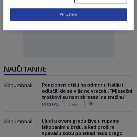
Prihvatam
Oglas
NAJČITANIJE
Penzioneri otišli na odmor u Italiju i
odlučili da se više ne vraćaju: "Mjesečni
troškovi su nam skresani na trećinu"
|
|
0
LIFESTYLE
5. aug.
Ljudi u ovom gradu žive u rupama
iskopanim u brdu, a kad prošire
spavaću sobu ponekad nađu drago