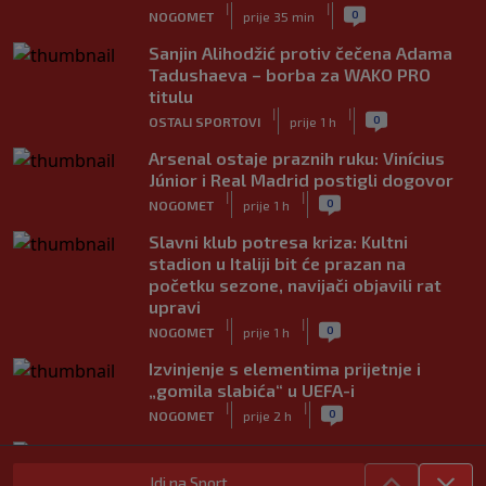
|
|
0
NOGOMET
prije 35 min
Sanjin Alihodžić protiv čečena Adama
Tadushaeva – borba za WAKO PRO
titulu
|
|
0
OSTALI SPORTOVI
prije 1 h
Arsenal ostaje praznih ruku: Vinícius
Júnior i Real Madrid postigli dogovor
|
|
0
NOGOMET
prije 1 h
Slavni klub potresa kriza: Kultni
stadion u Italiji bit će prazan na
početku sezone, navijači objavili rat
upravi
|
|
0
NOGOMET
prije 1 h
Izvinjenje s elementima prijetnje i
„gomila slabića“ u UEFA-i
|
|
0
NOGOMET
prije 2 h
Ako ste na moru, mogli biste sresti
Rogera Federera
Idi na Sport