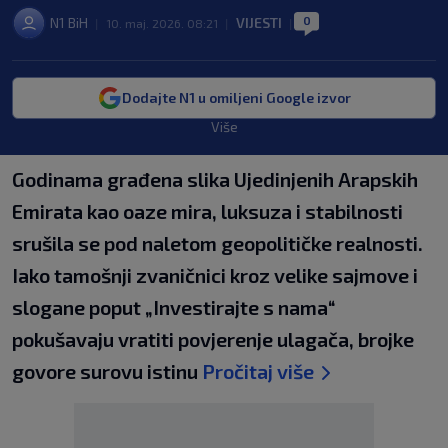
0
N1 BiH
VIJESTI
|
10. maj. 2026. 08:21
|
|
Dodajte N1 u omiljeni Google izvor
Više
Godinama građena slika Ujedinjenih Arapskih
Emirata kao oaze mira, luksuza i stabilnosti
srušila se pod naletom geopolitičke realnosti.
Iako tamošnji zvaničnici kroz velike sajmove i
slogane poput „Investirajte s nama“
pokušavaju vratiti povjerenje ulagača, brojke
govore surovu istinu
Pročitaj više