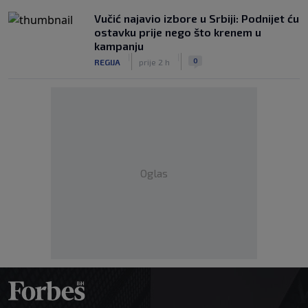
Vučić najavio izbore u Srbiji: Podnijet ću
ostavku prije nego što krenem u
kampanju
|
|
0
REGIJA
prije 2 h
Oglas