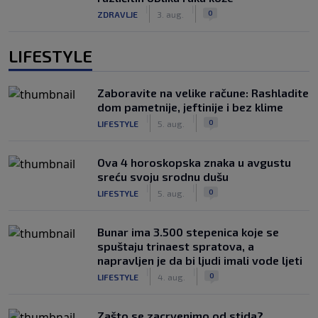
|
|
0
ZDRAVLJE
3. aug.
LIFESTYLE
Zaboravite na velike račune: Rashladite
dom pametnije, jeftinije i bez klime
|
|
0
LIFESTYLE
5. aug.
Ova 4 horoskopska znaka u avgustu
sreću svoju srodnu dušu
|
|
0
LIFESTYLE
5. aug.
Bunar imа 3.500 stepenica koje se
spuštaju trinaest spratova, a
napravljen je da bi ljudi imali vode ljeti
|
|
0
LIFESTYLE
4. aug.
Zašto se zacrvenimo od stida?