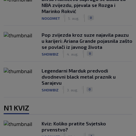
NBA zvijezdu, pjevala se Rozga i
Marinko Rokvić
|
|
0
NOGOMET
5. aug.
Pop zvijezda kroz suze najavila pauzu
u karijeri: Ariana Grande pojasnila zašto
se povlači iz javnog života
|
|
0
SHOWBIZ
4. aug.
Legendarni Marduk predvodi
dvodnevni black metal praznik u
Sarajevu
|
|
0
SHOWBIZ
3. aug.
N1 KVIZ
Kviz: Koliko pratite Svjetsko
prvenstvo?
|
|
1