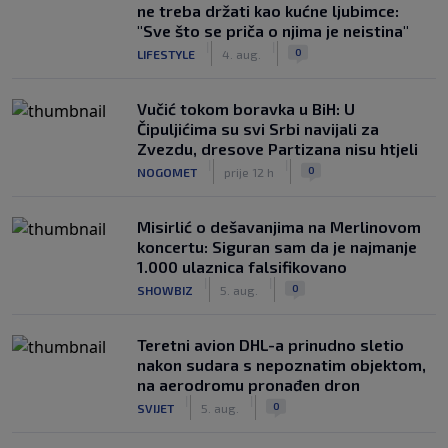
ne treba držati kao kućne ljubimce:
"Sve što se priča o njima je neistina"
|
|
0
LIFESTYLE
4. aug.
Vučić tokom boravka u BiH: U
Čipuljićima su svi Srbi navijali za
Zvezdu, dresove Partizana nisu htjeli
|
|
0
NOGOMET
prije 12 h
Misirlić o dešavanjima na Merlinovom
koncertu: Siguran sam da je najmanje
1.000 ulaznica falsifikovano
|
|
0
SHOWBIZ
5. aug.
Teretni avion DHL-a prinudno sletio
nakon sudara s nepoznatim objektom,
na aerodromu pronađen dron
|
|
0
SVIJET
5. aug.