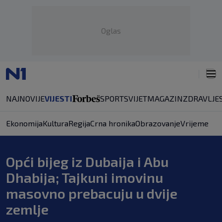
Oglas
NAJNOVIJE
VIJESTI
SPORT
SVIJET
MAGAZIN
ZDRAVLJE
Ekonomija
Kultura
Regija
Crna hronika
Obrazovanje
Vrijeme
Opći bijeg iz Dubaija i Abu
Dhabija; Tajkuni imovinu
masovno prebacuju u dvije
zemlje