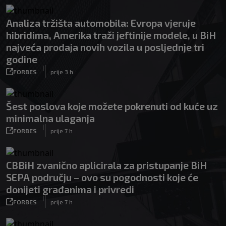
Analiza tržišta automobila: Evropa vjeruje
hibridima, Amerika traži jeftinije modele, u BiH
najveća prodaja novih vozila u posljednje tri
godine
|
FORBES
prije 3 h
Šest poslova koje možete pokrenuti od kuće uz
minimalna ulaganja
|
FORBES
prije 7 h
CBBiH zvanično aplicirala za pristupanje BiH
SEPA području – ovo su pogodnosti koje će
donijeti građanima i privredi
|
FORBES
prije 7 h