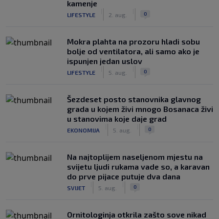
kamenje
|
|
0
LIFESTYLE
2. aug.
Mokra plahta na prozoru hladi sobu
bolje od ventilatora, ali samo ako je
ispunjen jedan uslov
|
|
0
LIFESTYLE
5. aug.
Šezdeset posto stanovnika glavnog
grada u kojem živi mnogo Bosanaca živi
u stanovima koje daje grad
|
|
0
EKONOMIJA
5. aug.
Na najtoplijem naseljenom mjestu na
svijetu ljudi rukama vade so, a karavan
do prve pijace putuje dva dana
|
|
0
SVIJET
5. aug.
Ornitologinja otkrila zašto sove nikad