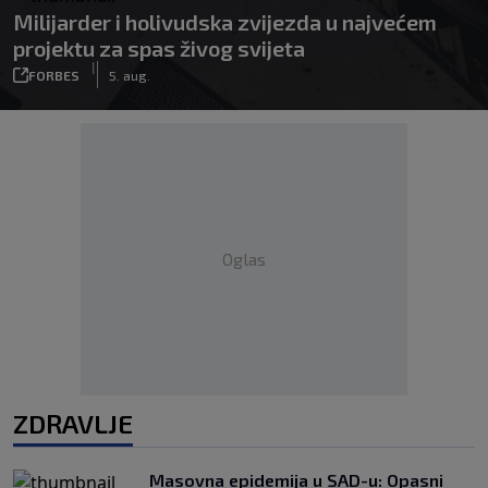
Milijarder i holivudska zvijezda u najvećem
projektu za spas živog svijeta
|
FORBES
5. aug.
Oglas
ZDRAVLJE
Masovna epidemija u SAD-u: Opasni