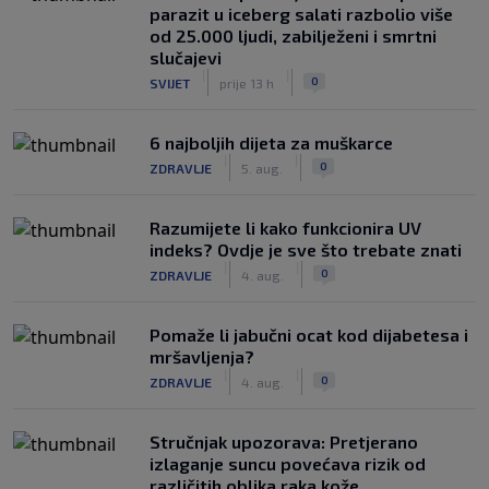
parazit u iceberg salati razbolio više
od 25.000 ljudi, zabilježeni i smrtni
slučajevi
|
|
0
SVIJET
prije 13 h
6 najboljih dijeta za muškarce
|
|
0
ZDRAVLJE
5. aug.
Razumijete li kako funkcionira UV
indeks? Ovdje je sve što trebate znati
|
|
0
ZDRAVLJE
4. aug.
Pomaže li jabučni ocat kod dijabetesa i
mršavljenja?
|
|
0
ZDRAVLJE
4. aug.
Stručnjak upozorava: Pretjerano
izlaganje suncu povećava rizik od
različitih oblika raka kože