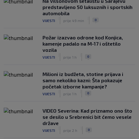
Na Vilsonovom šetalištu u Sarajevu
predstavljeno 50 luksuznih i sportskih
automobila
|
|
0
VIJESTI
prije 49 min
Požar izazvao odrone kod Konjica,
kamenje padalo na M-17 i oštetilo
vozila
|
|
0
VIJESTI
prije 1 h
Milioni iz budžeta, stotine prijava i
samo nekoliko kazni: Šta pokazuje
početak izborne kampanje?
|
|
0
VIJESTI
prije 1 h
VIDEO Severina: Kad priznamo ono što
se desilo u Srebrenici bit ćemo vesele
države
|
|
0
VIJESTI
prije 2 h