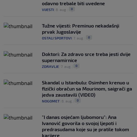
odavno trebale biti uvedene
0
VIJESTI
|
8. aug.
|
Tužne vijesti: Preminuo nekadašnji
prvak Jugoslavije
0
OSTALI SPORTOVI
|
7. aug.
|
Doktori: Za zdravo srce treba jesti dvije
supernamirnice
0
ZDRAVLJE
|
7. aug.
|
Skandal u Istanbulu: Osimhen krenuo u
fizički obračun sa Mourinom, saigrači ga
jedva zaustavili (VIDEO)
0
NOGOMET
|
8. aug.
|
"I danas osjećam ljubomoru": Ana
Ivanović govorila o svojoj ljepoti i
predrasudama koje su je pratile tokom
karijere