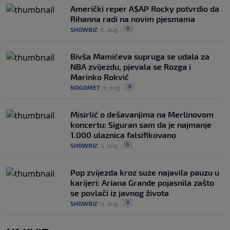
Američki reper A$AP Rocky potvrdio da
Rihanna radi na novim pjesmama
0
SHOWBIZ
|
6. aug.
|
Bivša Mamićeva supruga se udala za
NBA zvijezdu, pjevala se Rozga i
Marinko Rokvić
0
NOGOMET
|
5. aug.
|
Misirlić o dešavanjima na Merlinovom
koncertu: Siguran sam da je najmanje
1.000 ulaznica falsifikovano
0
SHOWBIZ
|
5. aug.
|
Pop zvijezda kroz suze najavila pauzu u
karijeri: Ariana Grande pojasnila zašto
se povlači iz javnog života
0
SHOWBIZ
|
4. aug.
|