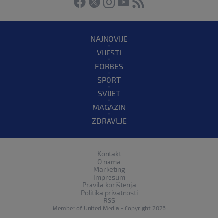
NAJNOVIJE
VIJESTI
FORBES
SPORT
SVIJET
MAGAZIN
ZDRAVLJE
Kontakt
O nama
Marketing
Impresum
Pravila korištenja
Politika privatnosti
RSS
Member of
United Media
- Copyright 2026