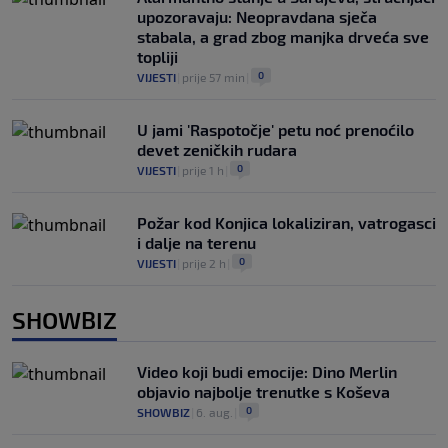
upozoravaju: Neopravdana sječa
stabala, a grad zbog manjka drveća sve
topliji
0
VIJESTI
|
prije 57 min
|
U jami 'Raspotočje' petu noć prenoćilo
devet zeničkih rudara
0
VIJESTI
|
prije 1 h
|
Požar kod Konjica lokaliziran, vatrogasci
i dalje na terenu
0
VIJESTI
|
prije 2 h
|
SHOWBIZ
Video koji budi emocije: Dino Merlin
objavio najbolje trenutke s Koševa
0
SHOWBIZ
|
6. aug.
|