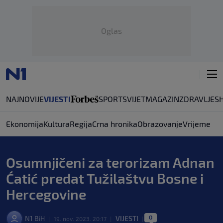
Oglas
NAJNOVIJE
VIJESTI
SPORT
SVIJET
MAGAZIN
ZDRAVLJE
S
Ekonomija
Kultura
Regija
Crna hronika
Obrazovanje
Vrijeme
Osumnjičeni za terorizam Adnan
Ćatić predat Tužilaštvu Bosne i
Hercegovine
0
N1 BiH
VIJESTI
|
19. nov. 2023. 20:17
|
|