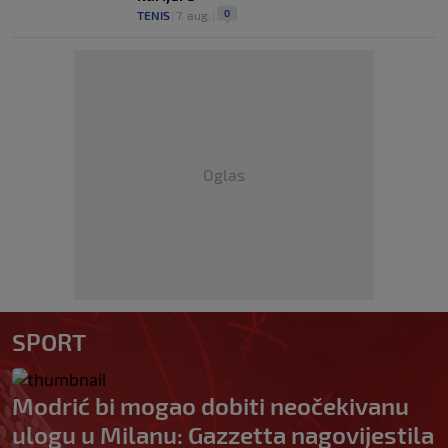
0
TENIS
|
7. aug.
|
Oglas
SPORT
Modrić bi mogao dobiti neočekivanu
ulogu u Milanu: Gazzetta nagovijestila