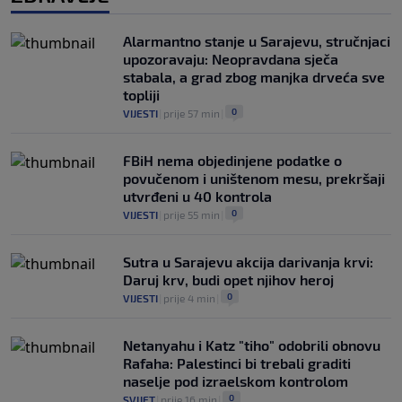
Alarmantno stanje u Sarajevu, stručnjaci
upozoravaju: Neopravdana sječa
stabala, a grad zbog manjka drveća sve
topliji
0
VIJESTI
|
prije 57 min
|
FBiH nema objedinjene podatke o
povučenom i uništenom mesu, prekršaji
utvrđeni u 40 kontrola
0
VIJESTI
|
prije 55 min
|
Sutra u Sarajevu akcija darivanja krvi:
Daruj krv, budi opet njihov heroj
0
VIJESTI
|
prije 4 min
|
Netanyahu i Katz "tiho" odobrili obnovu
Rafaha: Palestinci bi trebali graditi
naselje pod izraelskom kontrolom
0
SVIJET
|
prije 16 min
|