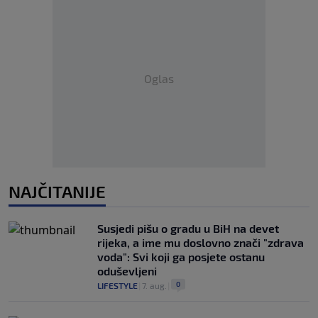
Oglas
NAJČITANIJE
Susjedi pišu o gradu u BiH na devet
rijeka, a ime mu doslovno znači "zdrava
voda": Svi koji ga posjete ostanu
oduševljeni
0
LIFESTYLE
|
7. aug.
|