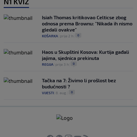
N1 KVIZ
Isiah Thomas kritikovao Celticse zbog
odnosa prema Brownu: "Nikada ih nismo
gledali ovakve"
0
KOŠARKA
|
prije 2 h
|
Haos u Skupštini Kosova: Kurtija gađali
jajima, sjednica prekinuta
0
REGIJA
|
prije 3 h
|
Tačka na 7: Živimo li prošlost bez
budućnosti ?
0
VIJESTI
|
8. aug.
|