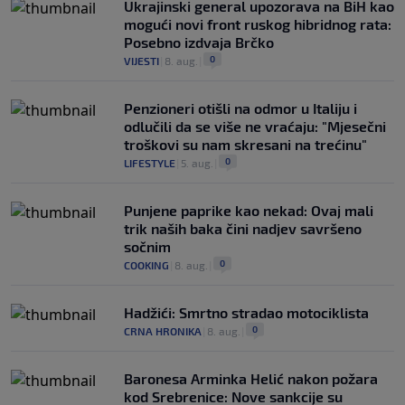
Ukrajinski general upozorava na BiH kao
mogući novi front ruskog hibridnog rata:
Posebno izdvaja Brčko
0
VIJESTI
|
8. aug.
|
Penzioneri otišli na odmor u Italiju i
odlučili da se više ne vraćaju: "Mjesečni
troškovi su nam skresani na trećinu"
0
LIFESTYLE
|
5. aug.
|
Punjene paprike kao nekad: Ovaj mali
trik naših baka čini nadjev savršeno
sočnim
0
COOKING
|
8. aug.
|
Hadžići: Smrtno stradao motociklista
0
CRNA HRONIKA
|
8. aug.
|
Baronesa Arminka Helić nakon požara
kod Srebrenice: Nove sankcije su