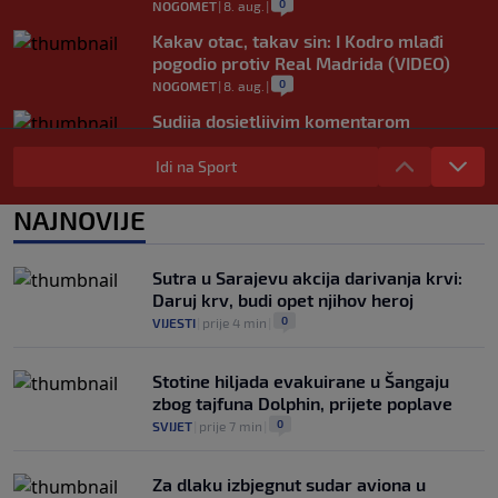
0
NOGOMET
|
8. aug.
|
Kakav otac, takav sin: I Kodro mlađi
pogodio protiv Real Madrida (VIDEO)
0
NOGOMET
|
8. aug.
|
Sudija dosjetljivim komentarom
nasmijao publiku nakon žalbe tenisera
(VIDEO)
Idi na Sport
0
TENIS
|
8. aug.
|
NAJNOVIJE
Haos u Irskoj: Navijač utrčao na teren i
nasrnuo na gostujuće fudbalere (VIDEO)
0
NOGOMET
|
8. aug.
|
Sutra u Sarajevu akcija darivanja krvi:
Daruj krv, budi opet njihov heroj
0
VIJESTI
|
prije 4 min
|
Stotine hiljada evakuirane u Šangaju
zbog tajfuna Dolphin, prijete poplave
0
SVIJET
|
prije 7 min
|
Za dlaku izbjegnut sudar aviona u