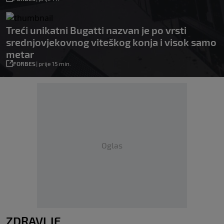
Treći unikatni Bugatti nazvan je po vrsti
srednjovjekovnog viteškog konja i visok samo
metar
FORBES
|
prije 15 min.
Oglas
ZDRAVLJE