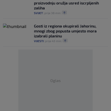
proizvodnju oružja usred iscrpljenih
zaliha
0
SVIJET
|
prije 38 min
|
Gosti iz regiona okupirali Jahorinu,
mnogi zbog popusta umjesto mora
izabrali planinu
0
VIJESTI
|
prije 43 min
|
Oglas