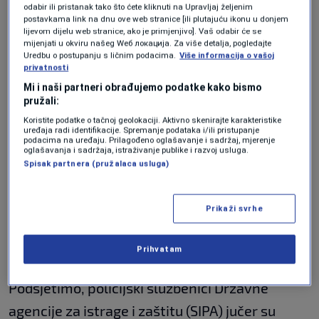
odabir ili pristanak tako što ćete kliknuti na Upravljaj željenim
jer se radi o osumnjičenom koji je duži
postavkama link na dnu ove web stranice [ili plutajuću ikonu u donjem
lijevom dijelu web stranice, ako je primjenjivo]. Vaš odabir će se
vremenski period bio nedostupan
mijenjati u okviru našeg Wеб локација. Za više detalja, pogledajte
Uredbu o postupanju s ličnim podacima.
Više informacija o vašoj
pravosudnim organima BiH. Tužilaštvo BiH i
privatnosti
partnerske institucije i agencije za provedbu
Mi i naši partneri obrađujemo podatke kako bismo
pružali:
zakona u BiH i inozemstvu provode aktivnosti
Koristite podatke o tačnoj geolokaciji. Aktivno skenirajte karakteristike
usmjerene ka lociranju, izručenju i
uređaja radi identifikacije. Spremanje podataka i/ili pristupanje
podacima na uređaju. Prilagođeno oglašavanje i sadržaj, mjerenje
procesuiranju više osoba koje su, u proteklom
oglašavanja i sadržaja, istraživanje publike i razvoj usluga.
Spisak partnera (pružalaca usluga)
periodu, boravile na stranim ratištima s ciljem
njihove deportacije i kaznenog procesuiranja
Prikaži svrhe
u Bosni i Hercegovini",
saopćeno je iz
Tužilaštva BiH.
Prihvatam
Podsjetimo, policijski službenici Državne
agencije za istrage i zaštitu (SIPA) jučer su