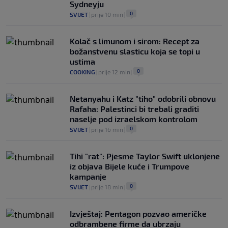
Sydneyju
0
SVIJET
|
prije 10 min
|
Kolač s limunom i sirom: Recept za
božanstvenu slasticu koja se topi u
ustima
0
COOKING
|
prije 12 min
|
Netanyahu i Katz "tiho" odobrili obnovu
Rafaha: Palestinci bi trebali graditi
naselje pod izraelskom kontrolom
0
SVIJET
|
prije 16 min
|
Tihi "rat": Pjesme Taylor Swift uklonjene
iz objava Bijele kuće i Trumpove
kampanje
0
SVIJET
|
prije 18 min
|
Izvještaj: Pentagon pozvao američke
odbrambene firme da ubrzaju