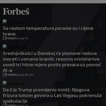
Sa rastom temperatura porasle su i cijene
hrane
FORBES
|
prije 1 h
Srednjoškolci u Danskoj će pismene radove
morati i usmeno braniti, resorno ministartvo
uvodi tri hitne mjere protiv prevara uz pomoć
AI-a
FORBES
|
prije 26 min.
Da li je Trump promijenio imidž: Njegova
frizura tokom govora u Las Vegasu pokrenula
spekulacije
FORBES
|
prije 1 h