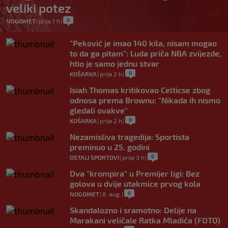
veliki potez
0
NOGOMET
|
prije 1 h
|
"Peković je imao 140 kila, nisam mogao
to da ga pitam": Luda priča NBA zvijezde,
htio je samo jednu stvar
0
KOŠARKA
|
prije 2 h
|
Isiah Thomas kritikovao Celticse zbog
odnosa prema Brownu: "Nikada ih nismo
gledali ovakve"
0
KOŠARKA
|
prije 2 h
|
Nezamisliva tragedija: Sportista
preminuo u 25. godini
0
OSTALI SPORTOVI
|
prije 3 h
|
Dva "krompira" u Premijer ligi: Bez
golova u dvije utakmice prvog kola
0
NOGOMET
|
8. aug.
|
Skandalozno i sramotno: Delije na
Marakani veličale Ratka Mladića (FOTO)