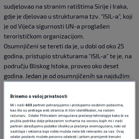
sudjelovao na stranim ratištima Sirije i Iraka,
gdje je djelovao u strukturama tzv. "ISIL-a", koji
je od Vijeća sigurnosti UN-a proglašen
terorističkom organizacijom.
Osumnjičeni se tereti da je, u dobi od oko 25
godina, pristupio strukturama "ISIL-a" te je, na
području Bliskog Istoka, proveo oko deset
godina. Jedan je od osumnjičenih sa najdužim
boravkom na navedenom području.
Brinemo o vašoj privatnosti
"Nakon ispitivanja osumnjičenog, postupajući
Mi i naši
603
partneri pohranjujemo i pristupamo osobnim podacima,
kao što su pretraga web stranica ili lični identifikatori, na vašem
tužitelj iz Odsjeka za terorizam Tužiteljstva
računaru . Odabir Prihvatam omogućava praćenje tehnologije kako bi se
pružila podrška dolje prikazanim svrhama na osnovu kojih mi i naši
BiH, uputit će prema Sudu BiH prijedlog za
partneri obrađujemo podatke Ukoliko je praćenje onemogućeno, neki od
sadržaja i reklama koje vidite možda neće biti relevantni za vas. Ovaj
određivanje mjere pritvora, između ostalog
odabir postavki možete ponovno odabrati i pritom promijeniti trenutni