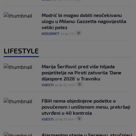
Modrić bi mogao dobiti neočekivanu
ulogu u Milanu: Gazzetta nagovijestila
veliki potez
0
NOGOMET
|
prije 1 h
|
LIFESTYLE
Marija Šerifović pred više hiljada
posjetitelja na Piroti zatvorila 'Dane
dijaspore 2026' u Travniku
0
VIJESTI
|
prije 52 min
|
FBiH nema objedinjene podatke o
povučenom i uništenom mesu, prekršaji
utvrđeni u 40 kontrola
0
VIJESTI
|
prije 55 min
|
Alarmantno stanje u Sarajevu, stručnjaci