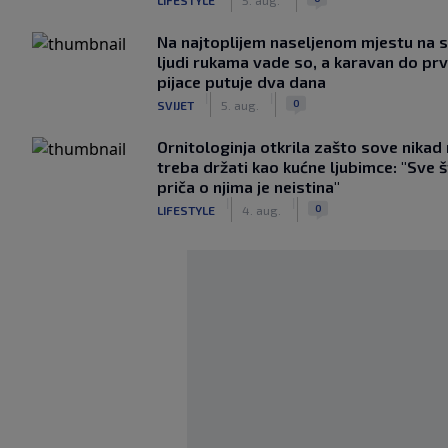
Na najtoplijem naseljenom mjestu na s
ljudi rukama vade so, a karavan do pr
pijace putuje dva dana
|
|
0
SVIJET
5. aug.
Ornitologinja otkrila zašto sove nikad
treba držati kao kućne ljubimce: "Sve 
priča o njima je neistina"
|
|
0
LIFESTYLE
4. aug.