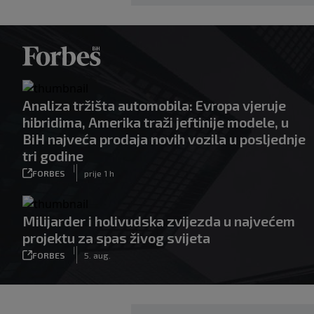
Analiza tržišta automobila: Evropa vjeruje
hibridima, Amerika traži jeftinije modele, u
BiH najveća prodaja novih vozila u posljednje
tri godine
|
FORBES
prije 1 h
Milijarder i holivudska zvijezda u najvećem
projektu za spas živog svijeta
|
FORBES
5. aug.