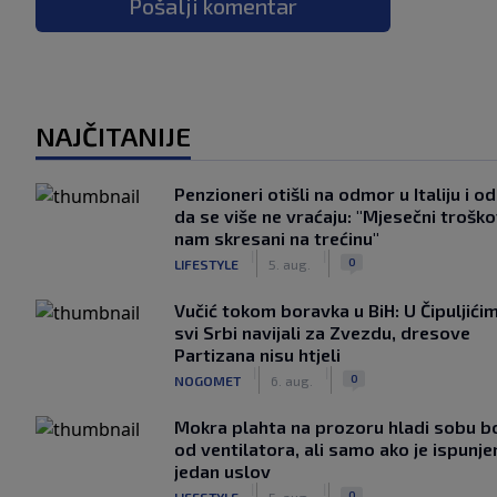
Pošalji komentar
NAJČITANIJE
Penzioneri otišli na odmor u Italiju i odl
da se više ne vraćaju: "Mjesečni troško
nam skresani na trećinu"
|
|
0
LIFESTYLE
5. aug.
Vučić tokom boravka u BiH: U Čipuljići
svi Srbi navijali za Zvezdu, dresove
Partizana nisu htjeli
|
|
0
NOGOMET
6. aug.
Mokra plahta na prozoru hladi sobu bo
od ventilatora, ali samo ako je ispunje
jedan uslov
|
|
0
LIFESTYLE
5. aug.