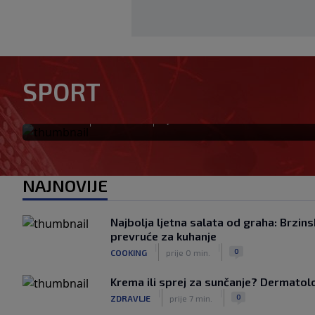
Tabaković riješio evropski m
SPORT
pobjedu (VIDEO)
|
|
0
NOGOMET
prije 0 min.
NAJNOVIJE
Najbolja ljetna salata od graha: Brzins
prevruće za kuhanje
|
|
0
COOKING
prije 0 min.
Krema ili sprej za sunčanje? Dermatolozi
|
|
0
ZDRAVLJE
prije 7 min.