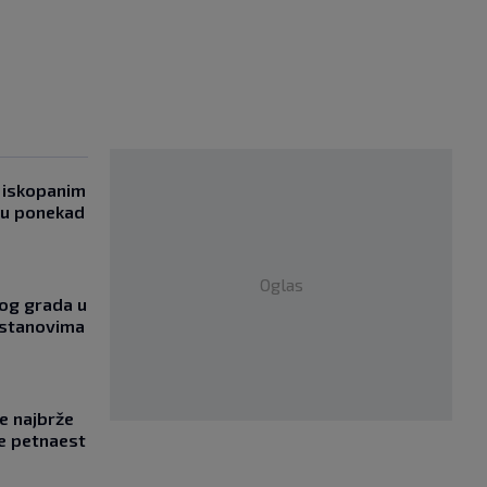
 iskopanim
bu ponekad
Oglas
og grada u
 stanovima
se najbrže
e petnaest