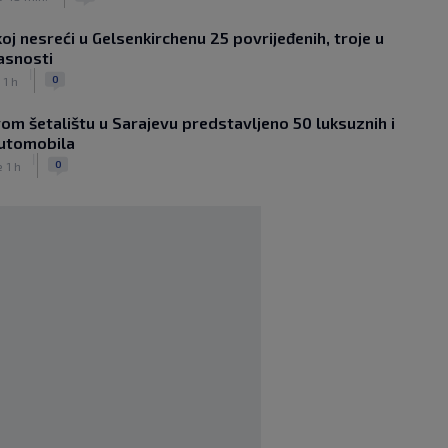
|
|
0
NOGOMET
prije 1 h
oj nesreći u Gelsenkirchenu 25 povrijeđenih, troje u
Sanjin Alihodžić protiv čečena Adama
asnosti
Tadushaeva – borba za WAKO PRO
|
titulu
0
 1 h
|
|
0
OSTALI SPORTOVI
prije 2 h
om šetalištu u Sarajevu predstavljeno 50 luksuznih i
Arsenal ostaje praznih ruku: Vinícius
automobila
Júnior i Real Madrid postigli dogovor
|
|
|
0
0
e 1 h
NOGOMET
prije 2 h
Slavni klub potresa kriza: Kultni
stadion u Italiji bit će prazan na
početku sezone, navijači objavili rat
upravi
|
|
0
NOGOMET
prije 3 h
Izvinjenje s elementima prijetnje i
„gomila slabića“ u UEFA-i
|
|
0
NOGOMET
prije 3 h