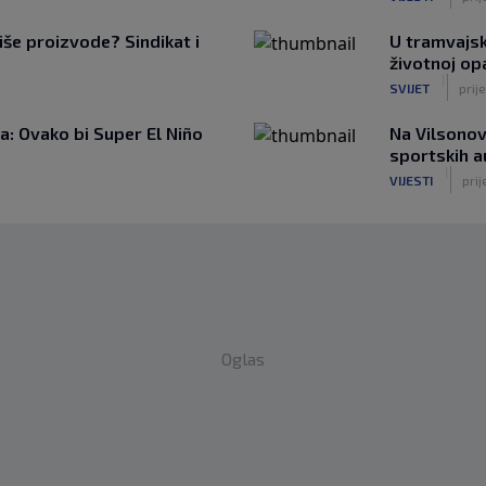
iše proizvode? Sindikat i
U tramvajsk
životnoj op
|
SVIJET
prije
: Ovako bi Super El Niño
Na Vilsonov
sportskih 
|
VIJESTI
prij
Oglas