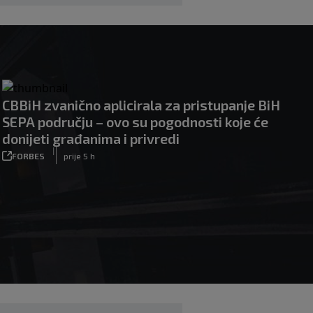
CBBiH zvanično aplicirala za pristupanje BiH
SEPA području – ovo su pogodnosti koje će
donijeti građanima i privredi
|
FORBES
prije 5 h