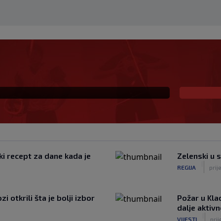
eč i Salzburgu donio
ki recept za dane kada je
Zelenski u 
|
REGIJA
prij
 otkrili šta je bolji izbor
Požar u Kla
dalje aktiv
|
VIJESTI
prij