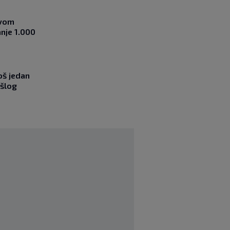
ovom
nje 1.000
oš jedan
ošlog