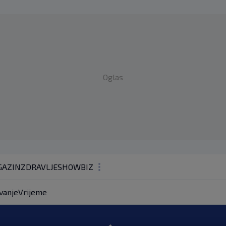
Oglas
AZIN
ZDRAVLJE
SHOWBIZ
KOLUMNE
vanje
Vrijeme