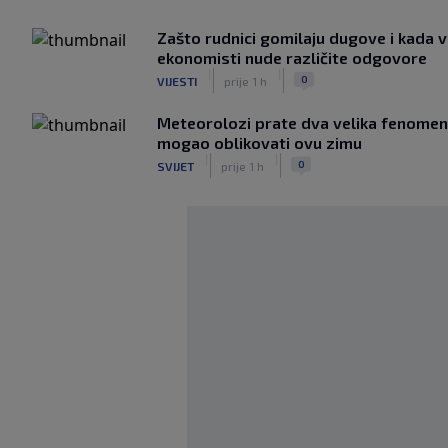
Zašto rudnici gomilaju dugove i kada v
ekonomisti nude različite odgovore
|
|
0
VIJESTI
prije 1 h
Meteorolozi prate dva velika fenomena
mogao oblikovati ovu zimu
|
|
0
SVIJET
prije 1 h