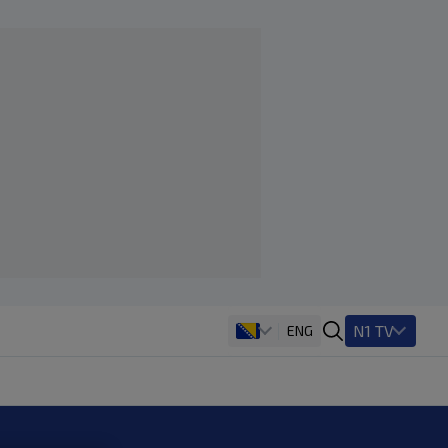
N1 TV
ENG