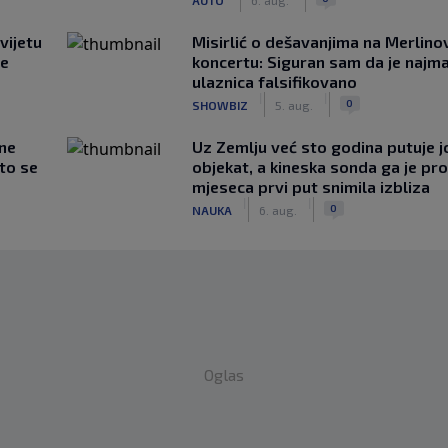
vijetu
Misirlić o dešavanjima na Merlin
ve
koncertu: Siguran sam da je najma
ulaznica falsifikovano
|
|
0
SHOWBIZ
5. aug.
 ne
Uz Zemlju već sto godina putuje j
što se
objekat, a kineska sonda ga je pr
mjeseca prvi put snimila izbliza
|
|
0
NAUKA
6. aug.
Oglas