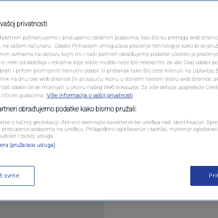
PODCAST
zam Adnan Ćatić
N1 SPECIJAL
vašoj privatnosti
ne i Hercegovine
3
partneri pohranjujemo i pristupamo osobnim podacima, kao što su pretraga web stranica 
FENOMENI
ri, na vašem računaru . Odabir Prihvatam omogućava praćenje tehnologije kako bi se pruž
anim svrhama na osnovu kojih mi i naši partneri obrađujemo podatke Ukoliko je praćenj
ara
 neki od sadržaja i reklama koje vidite možda neće biti relevantni za vas. Ovaj odabir p
NEISTRAŽENO
ati i pritom promijeniti trenutni odabir ili pristanak tako što ćete kliknuti na Upravljaj 
ink na dnu ove web stranice [ili plutajuću ikonu u donjem lijevom dijelu web stranice, a
VIRALNO
. Vaš odabir će se mijenjati u okviru našeg Wеб локација. Za više detalja, pogledajte Ure
s ličnim podacima.
Više informacija o vašoj privatnosti
FOTO
partneri obrađujemo podatke kako bismo pružali:
atke o tačnoj geolokaciji. Aktivno skenirajte karakteristike uređaja radi identifikacije. Sp
PROMO
li pristupanje podacima na uređaju. Prilagođeno oglašavanje i sadržaj, mjerenje oglašavanj
publike i razvoj usluga.
odnevnim satima, Tužilaštvu BiH osumnjičenog Adna
era (pružalaca usluga)
VIDEO
ži svrhe
Pr