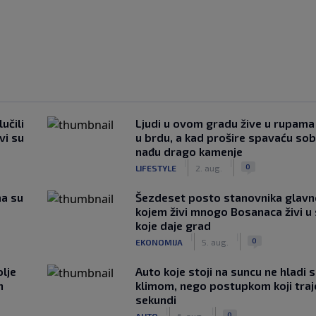
učili
Ljudi u ovom gradu žive u rupama
vi su
u brdu, a kad prošire spavaću so
nađu drago kamenje
|
|
0
LIFESTYLE
2. aug.
ma su
Šezdeset posto stanovnika glavn
kojem živi mnogo Bosanaca živi u
koje daje grad
|
|
0
EKONOMIJA
5. aug.
lje
Auto koje stoji na suncu ne hladi 
n
klimom, nego postupkom koji traj
sekundi
|
|
0
AUTO
6. aug.