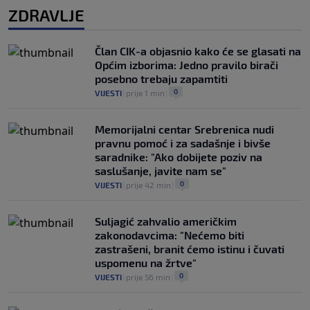
ZDRAVLJE
Član CIK-a objasnio kako će se glasati na
Općim izborima: Jedno pravilo birači
posebno trebaju zapamtiti
0
VIJESTI
|
prije 1 min
|
Memorijalni centar Srebrenica nudi
pravnu pomoć i za sadašnje i bivše
saradnike: "Ako dobijete poziv na
saslušanje, javite nam se"
0
VIJESTI
|
prije 42 min
|
Suljagić zahvalio američkim
zakonodavcima: "Nećemo biti
zastrašeni, branit ćemo istinu i čuvati
uspomenu na žrtve"
0
VIJESTI
|
prije 56 min
|