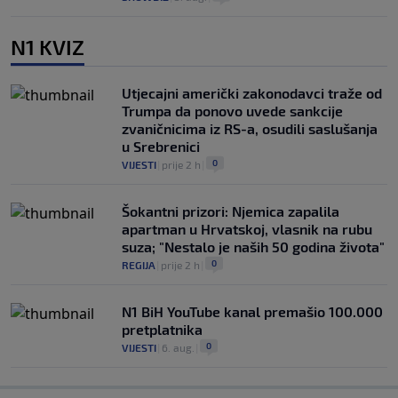
N1 KVIZ
Utjecajni američki zakonodavci traže od
Trumpa da ponovo uvede sankcije
zvaničnicima iz RS-a, osudili saslušanja
u Srebrenici
0
VIJESTI
|
prije 2 h
|
Šokantni prizori: Njemica zapalila
apartman u Hrvatskoj, vlasnik na rubu
suza; "Nestalo je naših 50 godina života"
0
REGIJA
|
prije 2 h
|
N1 BiH YouTube kanal premašio 100.000
pretplatnika
0
VIJESTI
|
6. aug.
|