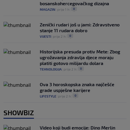
bosanskohercegovačkog dizajna
0
MAGAZIN
|
prije 1 h
|
Zenički rudari još u jami: Zdravstveno
stanje 11 rudara dobro
0
VIJESTI
|
prije 2 h
|
Historijska presuda protiv Mete: Zbog
ugrožavanja zdravlja djece moraju
platiti gotovo milijardu dolara
0
TEHNOLOGIJA
|
prije 2 h
|
Ova 3 horoskopska znaka najčešće
grade uspješne karijere
0
LIFESTYLE
|
prije 2 h
|
SHOWBIZ
Video koji budi emocije: Dino Merlin