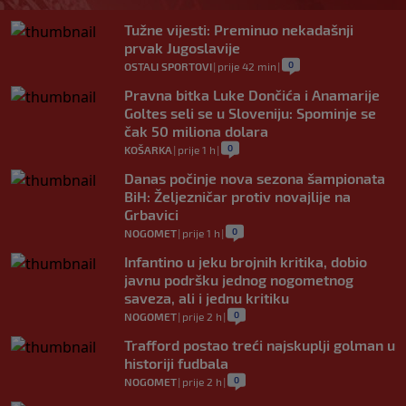
Tužne vijesti: Preminuo nekadašnji
prvak Jugoslavije
0
OSTALI SPORTOVI
|
prije 42 min
|
Pravna bitka Luke Dončića i Anamarije
Goltes seli se u Sloveniju: Spominje se
čak 50 miliona dolara
0
KOŠARKA
|
prije 1 h
|
Danas počinje nova sezona šampionata
BiH: Željezničar protiv novajlije na
Grbavici
0
NOGOMET
|
prije 1 h
|
Infantino u jeku brojnih kritika, dobio
javnu podršku jednog nogometnog
saveza, ali i jednu kritiku
0
NOGOMET
|
prije 2 h
|
Trafford postao treći najskuplji golman u
historiji fudbala
0
NOGOMET
|
prije 2 h
|