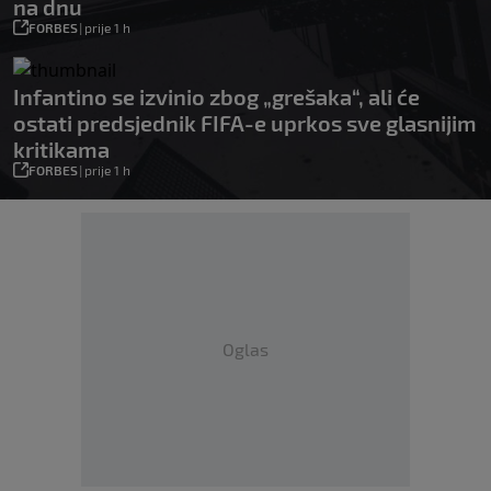
na dnu
FORBES
|
prije 1 h
Infantino se izvinio zbog „grešaka“, ali će
ostati predsjednik FIFA-e uprkos sve glasnijim
kritikama
FORBES
|
prije 1 h
Oglas