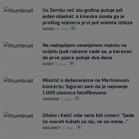
Uz Zemlju već sto godina putuje još
jedan objekat, a kineska sonda ga je
prošlog mjeseca prvi put snimila izbliza
0
NAUKA
|
6. aug.
|
Na najtoplijem naseljenom mjestu na
svijetu ljudi rukama vade so, a karavan
do prve pijace putuje dva dana
0
SVIJET
|
5. aug.
|
Misirlić o dešavanjima na Merlinovom
koncertu: Siguran sam da je najmanje
1.000 ulaznica falsifikovano
0
SHOWBIZ
|
5. aug.
|
Džeko i Katić više neće biti cimeri: "Sada
će morati kuhati za nju, ne za mene..."
0
NOGOMET
|
6. aug.
|