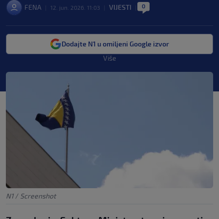
0
FENA
VIJESTI
|
12. jun. 2026. 11:03
|
|
Dodajte N1 u omiljeni Google izvor
Više
N1
/
Screenshot