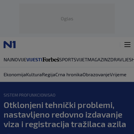
Oglas
NAJNOVIJE
VIJESTI
SPORT
SVIJET
MAGAZIN
ZDRAVLJE
S
Ekonomija
Kultura
Regija
Crna hronika
Obrazovanje
Vrijeme
SISTEM PROFUNKCIONISAO
Otklonjeni tehnički problemi,
nastavljeno redovno izdavanje
viza i registracija tražilaca azila