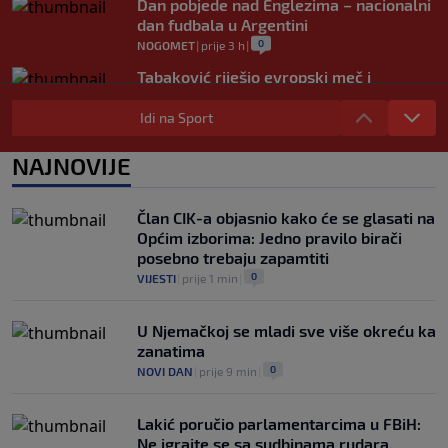
Dan pobjede nad Englezima – nacionalni
dan fudbala u Argentini
0
NOGOMET
|
prije 3 h
|
Tabaković riješio evropski meč i
Salzburgu donio pobjedu (VIDEO)
Idi na Sport
0
NOGOMET
|
6. aug.
|
Allah, Allah, Allah, Allah… Mohamed
NAJNOVIJE
Salah! (VIDEO)
0
NOGOMET
|
6. aug.
|
Član CIK-a objasnio kako će se glasati na
Općim izborima: Jedno pravilo birači
posebno trebaju zapamtiti
0
VIJESTI
|
prije 1 min
|
U Njemačkoj se mladi sve više okreću ka
zanatima
0
NOVI DAN
|
prije 9 min
|
Lakić poručio parlamentarcima u FBiH:
Ne igrajte se sa sudbinama rudara,