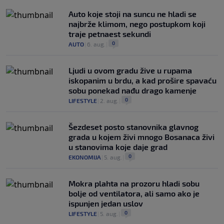
Auto koje stoji na suncu ne hladi se
najbrže klimom, nego postupkom koji
traje petnaest sekundi
0
AUTO
|
6. aug.
|
Ljudi u ovom gradu žive u rupama
iskopanim u brdu, a kad prošire spavaću
sobu ponekad nađu drago kamenje
0
LIFESTYLE
|
2. aug.
|
Šezdeset posto stanovnika glavnog
grada u kojem živi mnogo Bosanaca živi
u stanovima koje daje grad
0
EKONOMIJA
|
5. aug.
|
Mokra plahta na prozoru hladi sobu
bolje od ventilatora, ali samo ako je
ispunjen jedan uslov
0
LIFESTYLE
|
5. aug.
|