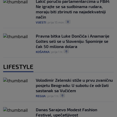
Lakić poručio parlamentarcima u FBiH:
Ne igrajte se sa sudbinama rudara,
moraju biti zbrinuti na najadekvatniji
način
0
VIJESTI
|
prije 15 min
|
Pravna bitka Luke Dončića i Anamarije
Goltes seli se u Sloveniju: Spominje se
čak 50 miliona dolara
0
KOŠARKA
|
prije 1 h
|
LIFESTYLE
Volodimir Zelenski stiže u prvu zvaničnu
posjetu Beogradu: U subotu će održati
sastanak sa Vučićem
0
REGIJA
|
prije 1 h
|
Danas Sarajevo Modest Fashion
Festival, upečatljivost