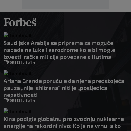
Saudijska Arabija se priprema za moguće
napade na luke i aerodrome koje bi mogle
izvesti iračke milicije povezane s Hutima
FORBES
|
prije 1 h
Ariana Grande poručuje da njena predstojeća
pauza „nije ishitrena“ niti je „posljedica
negativnosti“
FORBES
|
prije 1 h
Kina podigla globalnu proizvodnju nuklearne
energije na rekordni nivo: Ko je na vrhu, a ko