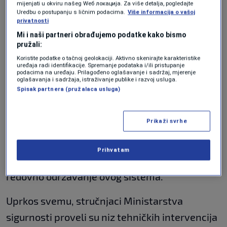
mijenjati u okviru našeg Wеб локација. Za više detalja, pogledajte
Okolnosti na koje Ministarstvo sigurnosti nije
Uredbu o postupanju s ličnim podacima.
Više informacija o vašoj
moglo uticati dovele su do situacije da sistem
privatnosti
Mi i naši partneri obrađujemo podatke kako bismo
za biometrijsku identifikaciju stranaca,
pružali:
nabavljen u okviru državnog programa IPA
Koristite podatke o tačnoj geolokaciji. Aktivno skenirajte karakteristike
uređaja radi identifikacije. Spremanje podataka i/ili pristupanje
2017, bude pušten u rad tek 1. oktobra 2025.
podacima na uređaju. Prilagođeno oglašavanje i sadržaj, mjerenje
oglašavanja i sadržaja, istraživanje publike i razvoj usluga.
godine iako je garantni rok za sistem istekao
Spisak partnera (pružalaca usluga)
31. jula 2025.
Prikaži svrhe
Dodatno, zbog neusvajanja budžeta institucija
Bosne i Hercegovine za 2026., Ministarstvo
Prihvatam
sigurnosti BiH nije bilo u mogućnosti ugovoriti
redovno održavanje ovog sistema.
Uprkos svemu, stručnjaci Ministarstva
sigurnosti proveli su niz tehničkih intervencija