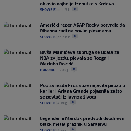
objavio najbolje trenutke s Koševa
0
SHOWBIZ
|
prije 3 h
|
Američki reper A$AP Rocky potvrdio da
Rihanna radi na novim pjesmama
0
SHOWBIZ
|
prije 6 h
|
Bivša Mamićeva supruga se udala za
NBA zvijezdu, pjevala se Rozga i
Marinko Rokvić
0
NOGOMET
|
5. aug.
|
Pop zvijezda kroz suze najavila pauzu u
karijeri: Ariana Grande pojasnila zašto
se povlači iz javnog života
0
SHOWBIZ
|
4. aug.
|
Legendarni Marduk predvodi dvodnevni
black metal praznik u Sarajevu
0
SHOWBIZ
|
3. aug.
|