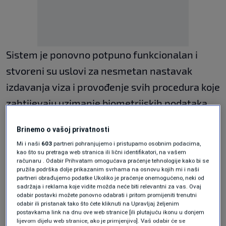
Sistem je ponovno potpuno funkcionalan i
stvoreni su uslovi za nesmetan nastavak
izdavanja viza i provođenje svih procedura koje
zahtijevaju uzimanje biometrijskih podataka.
Prethodnih sedmica su zbog tehničkih teškoća
Brinemo o vašoj privatnosti
bili obustavljeni izdavanje viza i boravišnih
Mi i naši
603
partneri pohranjujemo i pristupamo osobnim podacima,
kao što su pretraga web stranica ili lični identifikatori, na vašem
dozvola za strane državljane, kao i proces
računaru . Odabir Prihvatam omogućava praćenje tehnologije kako bi se
pružila podrška dolje prikazanim svrhama na osnovu kojih mi i naši
uzimanja biometrijskih podataka od osoba koje
partneri obrađujemo podatke Ukoliko je praćenje onemogućeno, neki od
sadržaja i reklama koje vidite možda neće biti relevantni za vas. Ovaj
traže međunarodnu zaštitu u Bosni i
odabir postavki možete ponovno odabrati i pritom promijeniti trenutni
odabir ili pristanak tako što ćete kliknuti na Upravljaj željenim
Hercegovini.
postavkama link na dnu ove web stranice [ili plutajuću ikonu u donjem
lijevom dijelu web stranice, ako je primjenjivo]. Vaš odabir će se