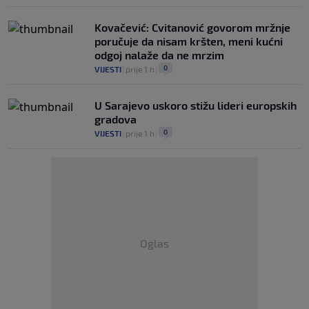
Kovačević: Cvitanović govorom mržnje
poručuje da nisam kršten, meni kućni
odgoj nalaže da ne mrzim
0
VIJESTI
|
prije 1 h
|
U Sarajevo uskoro stižu lideri europskih
gradova
0
VIJESTI
|
prije 1 h
|
Oglas