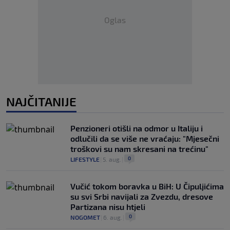
Oglas
NAJČITANIJE
Penzioneri otišli na odmor u Italiju i
odlučili da se više ne vraćaju: "Mjesečni
troškovi su nam skresani na trećinu"
0
LIFESTYLE
|
5. aug.
|
Vučić tokom boravka u BiH: U Čipuljićima
su svi Srbi navijali za Zvezdu, dresove
Partizana nisu htjeli
0
NOGOMET
|
6. aug.
|