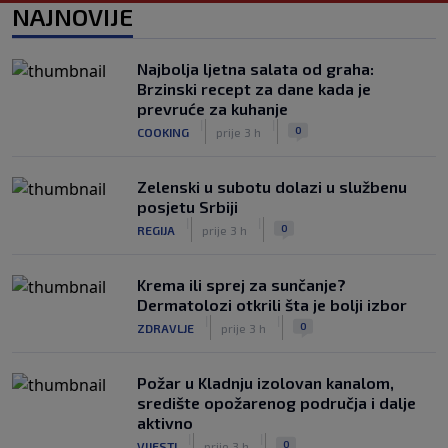
NAJNOVIJE
stadion u Italiji bit će prazan na
početku sezone, navijači objavili rat
upravi
Najbolja ljetna salata od graha:
|
|
0
NOGOMET
prije 5 h
Brzinski recept za dane kada je
prevruće za kuhanje
Izvinjenje s elementima prijetnje i
|
|
0
COOKING
prije 3 h
„gomila slabića“ u UEFA-i
|
|
0
NOGOMET
prije 6 h
Zelenski u subotu dolazi u službenu
posjetu Srbiji
|
|
0
REGIJA
prije 3 h
Krema ili sprej za sunčanje?
Dermatolozi otkrili šta je bolji izbor
|
|
0
ZDRAVLJE
prije 3 h
Požar u Kladnju izolovan kanalom,
središte opožarenog područja i dalje
aktivno
|
|
0
VIJESTI
prije 3 h