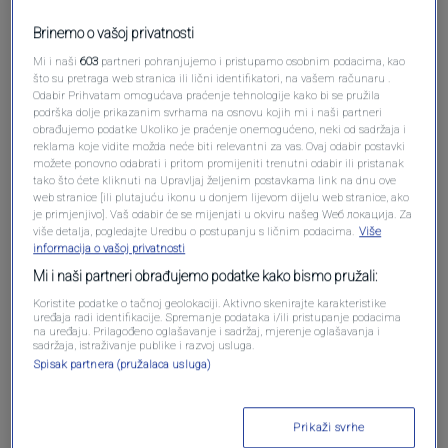
Pošalji komentar
Brinemo o vašoj privatnosti
Mi i naši
603
partneri pohranjujemo i pristupamo osobnim podacima, kao
što su pretraga web stranica ili lični identifikatori, na vašem računaru .
Odabir Prihvatam omogućava praćenje tehnologije kako bi se pružila
podrška dolje prikazanim svrhama na osnovu kojih mi i naši partneri
obrađujemo podatke Ukoliko je praćenje onemogućeno, neki od sadržaja i
reklama koje vidite možda neće biti relevantni za vas. Ovaj odabir postavki
možete ponovno odabrati i pritom promijeniti trenutni odabir ili pristanak
tako što ćete kliknuti na Upravljaj željenim postavkama link na dnu ove
web stranice [ili plutajuću ikonu u donjem lijevom dijelu web stranice, ako
je primjenjivo]. Vaš odabir će se mijenjati u okviru našeg Wеб локација. Za
više detalja, pogledajte Uredbu o postupanju s ličnim podacima.
Više
informacija o vašoj privatnosti
Oglas
Mi i naši partneri obrađujemo podatke kako bismo pružali:
Koristite podatke o tačnoj geolokaciji. Aktivno skenirajte karakteristike
uređaja radi identifikacije. Spremanje podataka i/ili pristupanje podacima
na uređaju. Prilagođeno oglašavanje i sadržaj, mjerenje oglašavanja i
sadržaja, istraživanje publike i razvoj usluga.
Spisak partnera (pružalaca usluga)
Prikaži svrhe