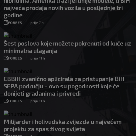
hibridima, Amerika traži jeftinije modele, u BiH
najveća prodaja novih vozila u posljednje tri
godine
|
FORBES
prije 7 h
Šest poslova koje možete pokrenuti od kuće uz
minimalna ulaganja
|
FORBES
prije 11 h
CBBiH zvanično aplicirala za pristupanje BiH
SEPA području – ovo su pogodnosti koje će
donijeti građanima i privredi
|
FORBES
prije 11 h
Milijarder i holivudska zvijezda u najvećem
projektu za spas živog svijeta
|