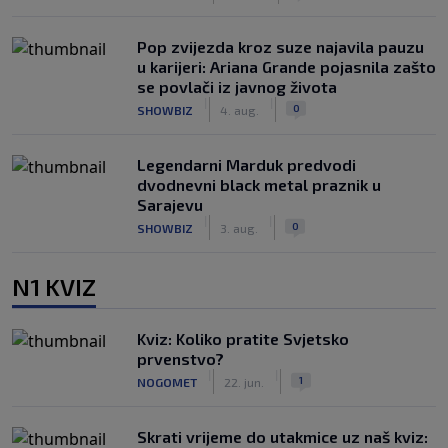
Pop zvijezda kroz suze najavila pauzu
u karijeri: Ariana Grande pojasnila zašto
se povlači iz javnog života
|
|
0
SHOWBIZ
4. aug.
Legendarni Marduk predvodi
dvodnevni black metal praznik u
Sarajevu
|
|
0
SHOWBIZ
3. aug.
N1 KVIZ
Kviz: Koliko pratite Svjetsko
prvenstvo?
|
|
1
NOGOMET
22. jun.
Skrati vrijeme do utakmice uz naš kviz: