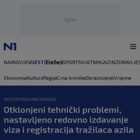
Oglas
NAJNOVIJE
VIJESTI
SPORT
SVIJET
MAGAZIN
ZDRAVLJE
Ekonomija
Kultura
Regija
Crna hronika
Obrazovanje
Vrijeme
SISTEM PROFUNKCIONISAO
Otklonjeni tehnički problemi,
nastavljeno redovno izdavanje
viza i registracija tražilaca azila