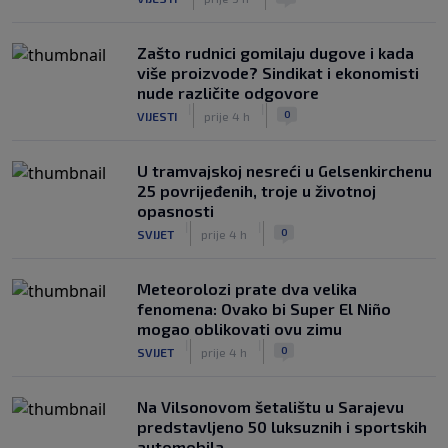
Zašto rudnici gomilaju dugove i kada
više proizvode? Sindikat i ekonomisti
nude različite odgovore
|
|
0
VIJESTI
prije 4 h
U tramvajskoj nesreći u Gelsenkirchenu
25 povrijeđenih, troje u životnoj
opasnosti
|
|
0
SVIJET
prije 4 h
Meteorolozi prate dva velika
fenomena: Ovako bi Super El Niño
mogao oblikovati ovu zimu
|
|
0
SVIJET
prije 4 h
Na Vilsonovom šetalištu u Sarajevu
predstavljeno 50 luksuznih i sportskih
automobila