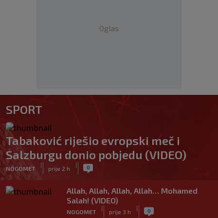
Oglas
SPORT
Tabaković riješio evropski meč i
Salzburgu donio pobjedu (VIDEO)
|
|
0
NOGOMET
prije 2 h
Allah, Allah, Allah, Allah… Mohamed
Salah! (VIDEO)
|
|
0
NOGOMET
prije 3 h