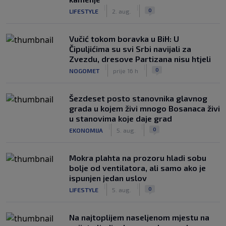
|
|
0
LIFESTYLE
2. aug.
Vučić tokom boravka u BiH: U
Čipuljićima su svi Srbi navijali za
Zvezdu, dresove Partizana nisu htjeli
|
|
0
NOGOMET
prije 16 h
Šezdeset posto stanovnika glavnog
grada u kojem živi mnogo Bosanaca živi
u stanovima koje daje grad
|
|
0
EKONOMIJA
5. aug.
Mokra plahta na prozoru hladi sobu
bolje od ventilatora, ali samo ako je
ispunjen jedan uslov
|
|
0
LIFESTYLE
5. aug.
Na najtoplijem naseljenom mjestu na