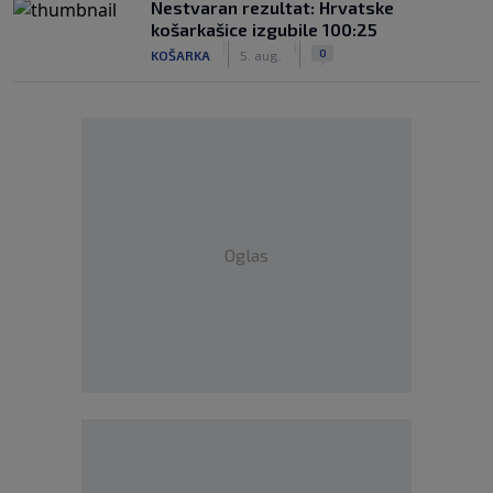
Nestvaran rezultat: Hrvatske
košarkašice izgubile 100:25
|
|
0
KOŠARKA
5. aug.
Oglas