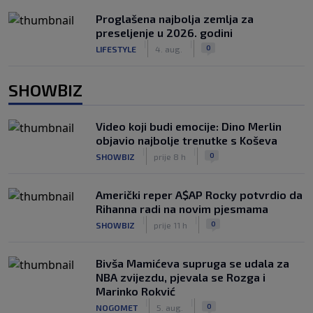
Proglašena najbolja zemlja za
preseljenje u 2026. godini
|
|
0
LIFESTYLE
4. aug.
SHOWBIZ
Video koji budi emocije: Dino Merlin
objavio najbolje trenutke s Koševa
|
|
0
SHOWBIZ
prije 8 h
Američki reper A$AP Rocky potvrdio da
Rihanna radi na novim pjesmama
|
|
0
SHOWBIZ
prije 11 h
Bivša Mamićeva supruga se udala za
NBA zvijezdu, pjevala se Rozga i
Marinko Rokvić
|
|
0
NOGOMET
5. aug.