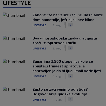
LIFESTYLE
Zaboravite na velike račune: Rashladite
dom pametnije, jeftinije i bez klime
|
|
0
LIFESTYLE
5. aug.
Ova 4 horoskopska znaka u avgustu
sreću svoju srodnu dušu
|
|
0
LIFESTYLE
5. aug.
Bunar imа 3.500 stepenica koje se
spuštaju trinaest spratova, a
napravljen je da bi ljudi imali vode ljeti
|
|
0
LIFESTYLE
4. aug.
Zašto se zacrvenimo od stida?
Odgovor krije ljudska evolucija
|
|
0
LIFESTYLE
4. aug.