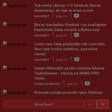
Tok meča | Borac 1-0 Vitebsk: Borac
dominirao, ali nije ni imao sreće
|
|
0
NOGOMET
prije 3 h
Borac savladao Vitebsk i sa značajnim
kapitalom čeka revanš u Bjelorusiji
|
|
0
NOGOMET
prije 3 h
Louis van Gaal pobijedio rak i poručio:
Ako vam treba selektor, pozovite
mene!
|
|
0
NOGOMET
prije 4 h
Sanjin Alihodžić protiv čečena Adama
Tadushaeva – borba za WAKO PRO
titulu
|
|
0
OSTALI SPORTOVI
prije 5 h
Arsenal ostaje praznih ruku: Vinícius
Júnior i Real Madrid postigli dogovor
|
|
0
NOGOMET
prije 5 h
Idi na Sport
Slavni klub potresa kriza: Kultni