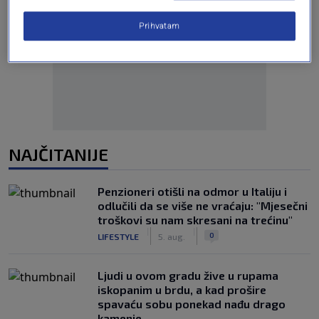
Prihvatam
Oglas
NAJČITANIJE
Penzioneri otišli na odmor u Italiju i
odlučili da se više ne vraćaju: "Mjesečni
troškovi su nam skresani na trećinu"
|
|
0
LIFESTYLE
5. aug.
Ljudi u ovom gradu žive u rupama
iskopanim u brdu, a kad prošire
spavaću sobu ponekad nađu drago
kamenje