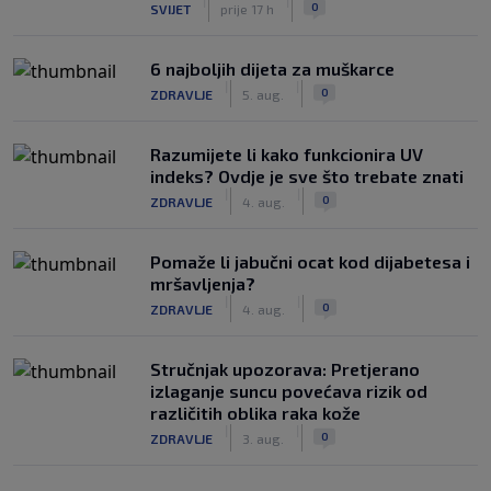
|
|
0
SVIJET
prije 17 h
6 najboljih dijeta za muškarce
|
|
0
ZDRAVLJE
5. aug.
Razumijete li kako funkcionira UV
indeks? Ovdje je sve što trebate znati
|
|
0
ZDRAVLJE
4. aug.
Pomaže li jabučni ocat kod dijabetesa i
mršavljenja?
|
|
0
ZDRAVLJE
4. aug.
Stručnjak upozorava: Pretjerano
izlaganje suncu povećava rizik od
različitih oblika raka kože
|
|
0
ZDRAVLJE
3. aug.