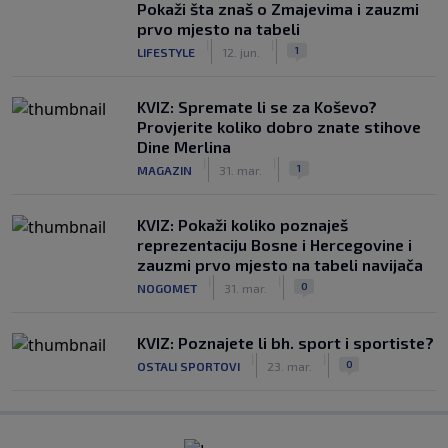
Pokaži šta znaš o Zmajevima i zauzmi
prvo mjesto na tabeli
|
|
1
LIFESTYLE
12. jun.
KVIZ: Spremate li se za Koševo?
Provjerite koliko dobro znate stihove
Dine Merlina
|
|
1
MAGAZIN
31. mar.
KVIZ: Pokaži koliko poznaješ
reprezentaciju Bosne i Hercegovine i
zauzmi prvo mjesto na tabeli navijača
|
|
0
NOGOMET
31. mar.
KVIZ: Poznajete li bh. sport i sportiste?
|
|
0
OSTALI SPORTOVI
23. mar.