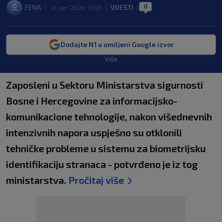
0
FENA
VIJESTI
|
12. jun. 2026. 11:03
|
|
Dodajte N1 u omiljeni Google izvor
Više
Zaposleni u Sektoru Ministarstva sigurnosti
Bosne i Hercegovine za informacijsko-
komunikacione tehnologije, nakon višednevnih
intenzivnih napora uspješno su otklonili
tehničke probleme u sistemu za biometrijsku
identifikaciju stranaca - potvrđeno je iz tog
ministarstva.
Pročitaj više