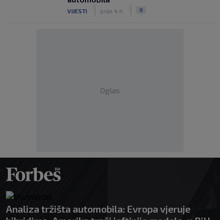
|
|
0
VIJESTI
prije 4 h
Oglas
Analiza tržišta automobila: Evropa vjeruje