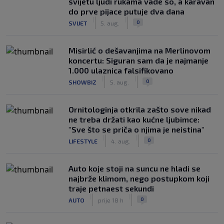
svijetu ljudi rukama vade so, a karavan
do prve pijace putuje dva dana
|
|
0
SVIJET
5. aug.
Misirlić o dešavanjima na Merlinovom
koncertu: Siguran sam da je najmanje
1.000 ulaznica falsifikovano
|
|
0
SHOWBIZ
5. aug.
Ornitologinja otkrila zašto sove nikad
ne treba držati kao kućne ljubimce:
"Sve što se priča o njima je neistina"
|
|
0
LIFESTYLE
4. aug.
Auto koje stoji na suncu ne hladi se
najbrže klimom, nego postupkom koji
traje petnaest sekundi
|
|
0
AUTO
prije 18 h