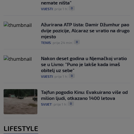
nemate ništa”
0
VIJESTI
|
prije 1 h
|
Ažurirana ATP lista: Damir Džumhur pao
dvije pozicije, Alcaraz se vratio na drugo
mjesto
0
TENIS
|
prije 24 min
|
Nakon deset godina u Njemačkoj vratio
se u Livno: "Puno je lakše kada imaš
obitelj uz sebe"
0
VIJESTI
|
prije 1 h
|
Tajfun pogodio Kinu: Evakuirano više od
milion ljudi, otkazano 1400 letova
0
SVIJET
|
prije 1 h
|
LIFESTYLE