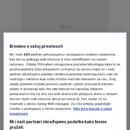
Oglas
Brinemo o vašoj privatnosti
Mi i naši
603
partneri pohranjujemo i pristupamo osobnim podacima,
kao što su pretraga web stranica ili lični identifikatori, na vašem
računaru . Odabir Prihvatam omogućava praćenje tehnologije kako bi se
Potraga je za mnoge postala nemoguća misija.
pružila podrška dolje prikazanim svrhama na osnovu kojih mi i naši
partneri obrađujemo podatke Ukoliko je praćenje onemogućeno, neki od
Jedan od kolekcionara potvrdio je da je obišao
sadržaja i reklama koje vidite možda neće biti relevantni za vas. Ovaj
odabir postavki možete ponovno odabrati i pritom promijeniti trenutni
preko 50 prodajnih mjesta na relaciji od Ilidže
odabir ili pristanak tako što ćete kliknuti na Upravljaj željenim
do Marijin Dvora, ali nije uspio pronaći niti
postavkama link na dnu ove web stranice [ili plutajuću ikonu u donjem
lijevom dijelu web stranice, ako je primjenjivo]. Vaš odabir će se
album niti sličice.
mijenjati u okviru našeg Wеб локација. Za više detalja, pogledajte
Uredbu o postupanju s ličnim podacima.
Više informacija o vašoj
privatnosti
Novine i cijene za Mundijal
Mi i naši partneri obrađujemo podatke kako bismo
2026.
pružali: