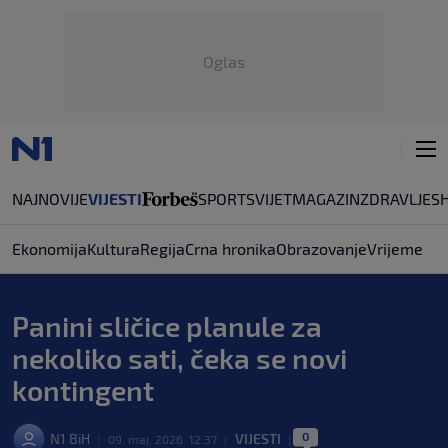
Oglas
NAJNOVIJE
VIJESTI
SPORT
SVIJET
MAGAZIN
ZDRAVLJE
S
Ekonomija
Kultura
Regija
Crna hronika
Obrazovanje
Vrijeme
Panini sličice planule za
nekoliko sati, čeka se novi
kontingent
0
N1 BiH
VIJESTI
|
09. maj. 2026. 12:37
|
|