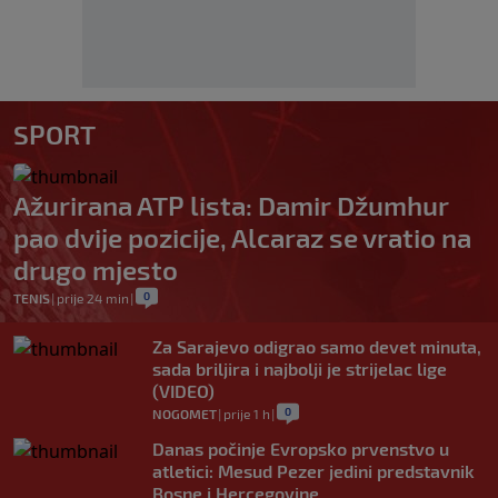
SPORT
Ažurirana ATP lista: Damir Džumhur
pao dvije pozicije, Alcaraz se vratio na
drugo mjesto
0
TENIS
|
prije 24 min
|
Za Sarajevo odigrao samo devet minuta,
sada briljira i najbolji je strijelac lige
(VIDEO)
0
NOGOMET
|
prije 1 h
|
Danas počinje Evropsko prvenstvo u
atletici: Mesud Pezer jedini predstavnik
Bosne i Hercegovine