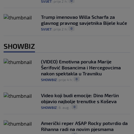
0
SVIJET
|
prije 2 h
|
Trump imenovao Willa Scharfa za
glavnog pravnog savjetnika Bijele kuće
0
SVIJET
|
prije 2 h
|
SHOWBIZ
(VIDEO) Emotivna poruka Marije
Šerifović Bosancima i Hercegovcima
nakon spektakla u Travniku
0
SHOWBIZ
|
prije 4 h
|
Video koji budi emocije: Dino Merlin
objavio najbolje trenutke s Koševa
0
SHOWBIZ
|
6. aug.
|
Američki reper A$AP Rocky potvrdio da
Rihanna radi na novim pjesmama