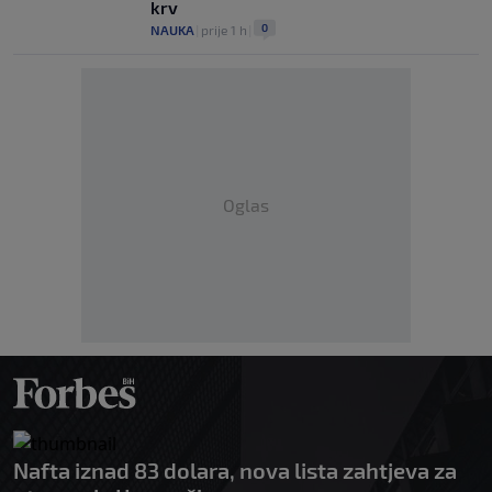
krv
0
NAUKA
|
prije 1 h
|
Oglas
Nafta iznad 83 dolara, nova lista zahtjeva za