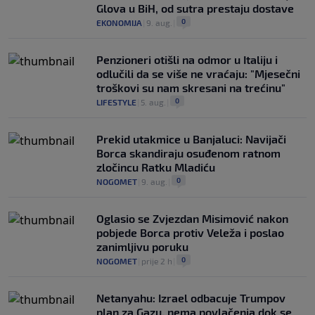
Glova u BiH, od sutra prestaju dostave
0
EKONOMIJA
|
9. aug.
|
Penzioneri otišli na odmor u Italiju i
odlučili da se više ne vraćaju: "Mjesečni
troškovi su nam skresani na trećinu"
0
LIFESTYLE
|
5. aug.
|
Prekid utakmice u Banjaluci: Navijači
Borca skandiraju osuđenom ratnom
zločincu Ratku Mladiću
0
NOGOMET
|
9. aug.
|
Oglasio se Zvjezdan Misimović nakon
pobjede Borca protiv Veleža i poslao
zanimljivu poruku
0
NOGOMET
|
prije 2 h
|
Netanyahu: Izrael odbacuje Trumpov
plan za Gazu, nema povlačenja dok se