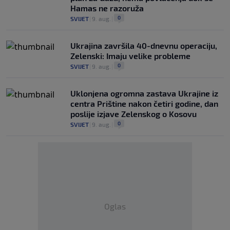
Hamas ne razoruža
0
SVIJET
|
9. aug.
|
Ukrajina završila 40-dnevnu operaciju,
Zelenski: Imaju velike probleme
0
SVIJET
|
9. aug.
|
Uklonjena ogromna zastava Ukrajine iz
centra Prištine nakon četiri godine, dan
poslije izjave Zelenskog o Kosovu
0
SVIJET
|
9. aug.
|
Oglas