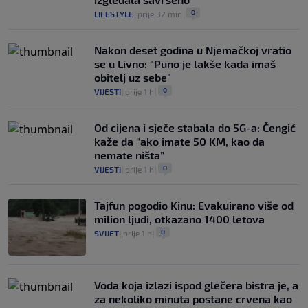
0
LIFESTYLE
|
prije 32 min
|
Nakon deset godina u Njemačkoj vratio
se u Livno: "Puno je lakše kada imaš
obitelj uz sebe"
0
VIJESTI
|
prije 1 h
|
Od cijena i sječe stabala do 5G-a: Čengić
kaže da “ako imate 50 KM, kao da
nemate ništa”
0
VIJESTI
|
prije 1 h
|
Tajfun pogodio Kinu: Evakuirano više od
milion ljudi, otkazano 1400 letova
0
SVIJET
|
prije 1 h
|
Voda koja izlazi ispod glečera bistra je, a
za nekoliko minuta postane crvena kao