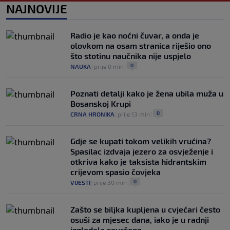
0
NOGOMET
|
prije 3 h
|
NAJNOVIJE
Kako je Gianni Infantino uspio uništiti
Mundijal: Od fudbala do Trumpa,
Radio je kao noćni čuvar, a onda je
milijardi i rata s UEFA-om
olovkom na osam stranica riješio ono
0
NOGOMET
|
prije 3 h
|
što stotinu naučnika nije uspjelo
0
NAUKA
|
prije 0 min
|
Poznati detalji kako je žena ubila muža u
Bosanskoj Krupi
0
CRNA HRONIKA
|
prije 13 min
|
Gdje se kupati tokom velikih vrućina?
Spasilac izdvaja jezero za osvježenje i
otkriva kako je taksista hidrantskim
crijevom spasio čovjeka
0
VIJESTI
|
prije 30 min
|
Zašto se biljka kupljena u cvjećari često
osuši za mjesec dana, iako je u radnji
izgledala savršeno