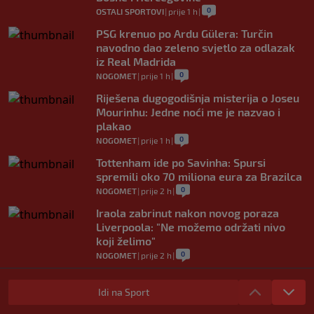
0
OSTALI SPORTOVI
|
prije 1 h
|
PSG krenuo po Ardu Gülera: Turčin
navodno dao zeleno svjetlo za odlazak
iz Real Madrida
0
NOGOMET
|
prije 1 h
|
Riješena dugogodišnja misterija o Joseu
Mourinhu: Jedne noći me je nazvao i
plakao
0
NOGOMET
|
prije 1 h
|
Tottenham ide po Savinha: Spursi
spremili oko 70 miliona eura za Brazilca
0
NOGOMET
|
prije 2 h
|
Iraola zabrinut nakon novog poraza
Liverpoola: "Ne možemo održati nivo
koji želimo"
0
NOGOMET
|
prije 2 h
|
Vlahović pred velikom odlukom:
Beşiktaş mu nudi 10 miliona eura po
Idi na Sport
sezoni