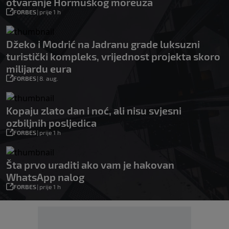
otvaranje Hormuškog moreuza
FORBES
|
prije 1 h
Džeko i Modrić na Jadranu grade luksuzni
turistički kompleks, vrijednost projekta skoro
milijardu eura
FORBES
|
8. aug.
Kopaju zlato dan i noć, ali nisu svjesni
ozbiljnih posljedica
FORBES
|
prije 1 h
Šta prvo uraditi ako vam je hakovan
WhatsApp nalog
FORBES
|
prije 1 h