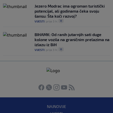
Jezero Modrac ima ogroman turistički
potencijal, ali godinama čeka svoju
šansu: Šta koči razvoj?
0
VIJESTI
|
prije 3 h
|
BIHAMK: Od ranih jutarnjih sati duge
kolone vozila na graničnim prelazima na
izlazu iz BiH
0
VIJESTI
|
prije 3 h
|
NAJNOVIJE