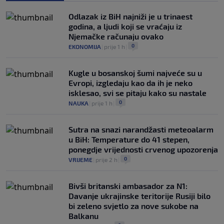
Odlazak iz BiH najniži je u trinaest
godina, a ljudi koji se vraćaju iz
Njemačke računaju ovako
0
EKONOMIJA
|
prije 1 h
|
Kugle u bosanskoj šumi najveće su u
Evropi, izgledaju kao da ih je neko
isklesao, svi se pitaju kako su nastale
0
NAUKA
|
prije 1 h
|
Sutra na snazi narandžasti meteoalarm
u BiH: Temperature do 41 stepen,
ponegdje vrijednosti crvenog upozorenja
0
VRIJEME
|
prije 2 h
|
Bivši britanski ambasador za N1:
Davanje ukrajinske teritorije Rusiji bilo
bi zeleno svjetlo za nove sukobe na
Balkanu