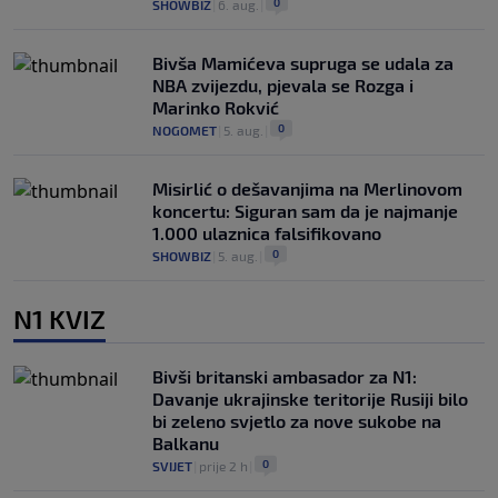
0
SHOWBIZ
|
6. aug.
|
Bivša Mamićeva supruga se udala za
NBA zvijezdu, pjevala se Rozga i
Marinko Rokvić
0
NOGOMET
|
5. aug.
|
Misirlić o dešavanjima na Merlinovom
koncertu: Siguran sam da je najmanje
1.000 ulaznica falsifikovano
0
SHOWBIZ
|
5. aug.
|
N1 KVIZ
Bivši britanski ambasador za N1:
Davanje ukrajinske teritorije Rusiji bilo
bi zeleno svjetlo za nove sukobe na
Balkanu
0
SVIJET
|
prije 2 h
|