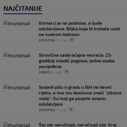
NAJČITANIJE
Komarci je ne podnose, a ljude
oduševljava: Biljka koja bi trebala rasti
na svakom balkonu
0
LIFESTYLE
|
9. aug.
|
Stravična saobraćajna nesreća: 23-
godišnji mladić poginuo, jedna osoba
povijeđena
0
VIJESTI
|
9. aug.
|
Susjedi pišu o gradu u BiH na devet
rijeka, a ime mu doslovno znači "zdrava
voda": Svi koji ga posjete ostanu
oduševljeni
0
LIFESTYLE
|
7. aug.
|
Što ste naručivali, naručivali ste: Kraj