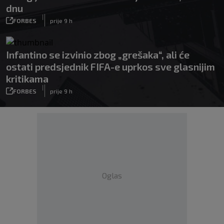
dnu
|
FORBES
prije 9 h
Infantino se izvinio zbog „grešaka“, ali će
ostati predsjednik FIFA-e uprkos sve glasnijim
kritikama
|
FORBES
prije 9 h
Oglas