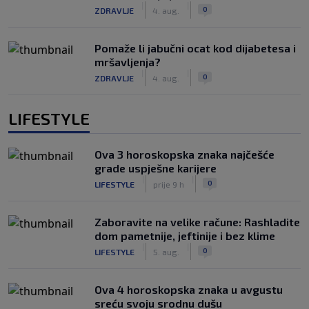
|
|
0
ZDRAVLJE
4. aug.
Pomaže li jabučni ocat kod dijabetesa i
mršavljenja?
|
|
0
ZDRAVLJE
4. aug.
LIFESTYLE
Ova 3 horoskopska znaka najčešće
grade uspješne karijere
|
|
0
LIFESTYLE
prije 9 h
Zaboravite na velike račune: Rashladite
dom pametnije, jeftinije i bez klime
|
|
0
LIFESTYLE
5. aug.
Ova 4 horoskopska znaka u avgustu
sreću svoju srodnu dušu