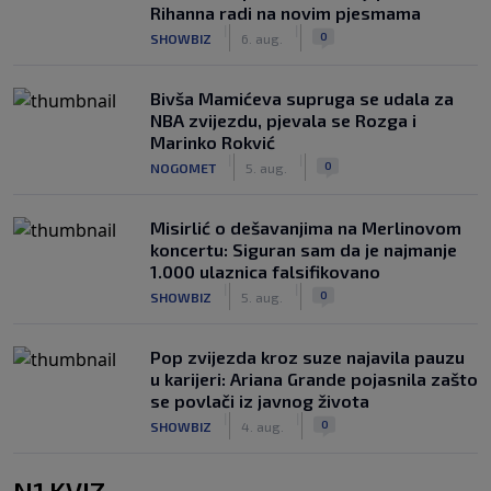
Rihanna radi na novim pjesmama
|
|
0
SHOWBIZ
6. aug.
Bivša Mamićeva supruga se udala za
NBA zvijezdu, pjevala se Rozga i
Marinko Rokvić
|
|
0
NOGOMET
5. aug.
Misirlić o dešavanjima na Merlinovom
koncertu: Siguran sam da je najmanje
1.000 ulaznica falsifikovano
|
|
0
SHOWBIZ
5. aug.
Pop zvijezda kroz suze najavila pauzu
u karijeri: Ariana Grande pojasnila zašto
se povlači iz javnog života
|
|
0
SHOWBIZ
4. aug.
N1 KVIZ