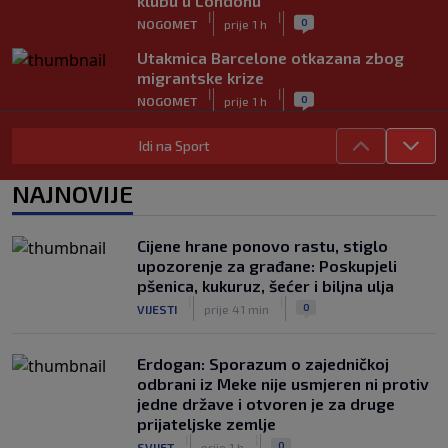
klubu u Londonu
|
|
0
NOGOMET
prije 1 h
Utakmica Barcelone otkazana zbog
migrantske krize
|
|
0
NOGOMET
prije 1 h
FS Norveške poručio Infantinu: Odlazi,
Idi na Sport
odmah!
|
|
0
NOGOMET
prije 1 h
NAJNOVIJE
Bila je sportska zvijezda, a onda otišla
u penziju: Sada oduševila akrobacijama
Cijene hrane ponovo rastu, stiglo
u bikiniju (FOTO+VIDEO)
upozorenje za građane: Poskupjeli
|
|
0
OSTALI SPORTOVI
prije 2 h
pšenica, kukuruz, šećer i biljna ulja
|
|
0
VIJESTI
prije 41 min
Erdogan: Sporazum o zajedničkoj
odbrani iz Meke nije usmjeren ni protiv
jedne države i otvoren je za druge
prijateljske zemlje
|
|
0
SVIJET
prije 1 h