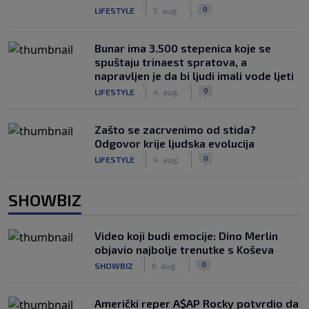
|
|
0
LIFESTYLE
5. aug.
Bunar imа 3.500 stepenica koje se
spuštaju trinaest spratova, a
napravljen je da bi ljudi imali vode ljeti
|
|
0
LIFESTYLE
4. aug.
Zašto se zacrvenimo od stida?
Odgovor krije ljudska evolucija
|
|
0
LIFESTYLE
4. aug.
SHOWBIZ
Video koji budi emocije: Dino Merlin
objavio najbolje trenutke s Koševa
|
|
0
SHOWBIZ
6. aug.
Američki reper A$AP Rocky potvrdio da