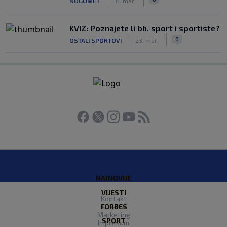
NOGOMET
31. mar.
KVIZ: Poznajete li bh. sport i sportiste?
|
|
0
OSTALI SPORTOVI
23. mar.
NAJNOVIJE
VIJESTI
Kontakt
FORBES
O nama
Marketing
SPORT
Impresum