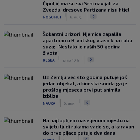
Čipuljićima su svi Srbi navijali za
Zvezdu, dresove Partizana nisu htjeli
|
|
0
NOGOMET
6. aug.
Šokantni prizori: Njemica zapalila
apartman u Hrvatskoj, vlasnik na rubu
suza; "Nestalo je naših 50 godina
života"
|
|
0
REGIJA
prije 10 h
Uz Zemlju već sto godina putuje još
jedan objekat, a kineska sonda ga je
prošlog mjeseca prvi put snimila
izbliza
|
|
0
NAUKA
6. aug.
Na najtoplijem naseljenom mjestu na
svijetu ljudi rukama vade so, a karavan
do prve pijace putuje dva dana
|
|
0
SVIJET
5. aug.