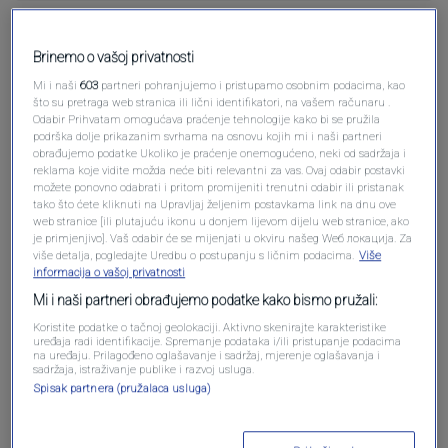
Pošalji komentar
Brinemo o vašoj privatnosti
Mi i naši
603
partneri pohranjujemo i pristupamo osobnim podacima, kao
što su pretraga web stranica ili lični identifikatori, na vašem računaru .
Odabir Prihvatam omogućava praćenje tehnologije kako bi se pružila
podrška dolje prikazanim svrhama na osnovu kojih mi i naši partneri
obrađujemo podatke Ukoliko je praćenje onemogućeno, neki od sadržaja i
reklama koje vidite možda neće biti relevantni za vas. Ovaj odabir postavki
možete ponovno odabrati i pritom promijeniti trenutni odabir ili pristanak
tako što ćete kliknuti na Upravljaj željenim postavkama link na dnu ove
web stranice [ili plutajuću ikonu u donjem lijevom dijelu web stranice, ako
je primjenjivo]. Vaš odabir će se mijenjati u okviru našeg Wеб локација. Za
više detalja, pogledajte Uredbu o postupanju s ličnim podacima.
Više
Oglas
informacija o vašoj privatnosti
Mi i naši partneri obrađujemo podatke kako bismo pružali:
Koristite podatke o tačnoj geolokaciji. Aktivno skenirajte karakteristike
uređaja radi identifikacije. Spremanje podataka i/ili pristupanje podacima
na uređaju. Prilagođeno oglašavanje i sadržaj, mjerenje oglašavanja i
sadržaja, istraživanje publike i razvoj usluga.
Spisak partnera (pružalaca usluga)