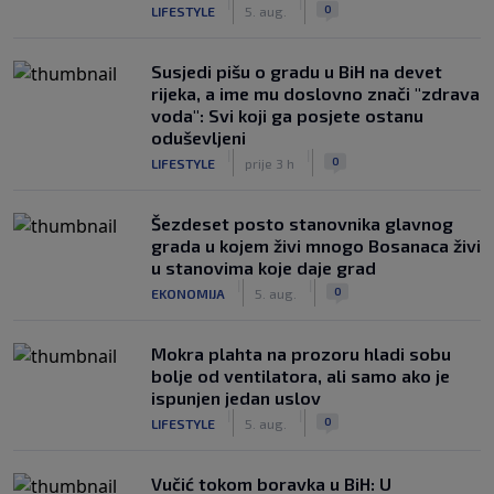
|
|
0
LIFESTYLE
5. aug.
Susjedi pišu o gradu u BiH na devet
rijeka, a ime mu doslovno znači "zdrava
voda": Svi koji ga posjete ostanu
oduševljeni
|
|
0
LIFESTYLE
prije 3 h
Šezdeset posto stanovnika glavnog
grada u kojem živi mnogo Bosanaca živi
u stanovima koje daje grad
|
|
0
EKONOMIJA
5. aug.
Mokra plahta na prozoru hladi sobu
bolje od ventilatora, ali samo ako je
ispunjen jedan uslov
|
|
0
LIFESTYLE
5. aug.
Vučić tokom boravka u BiH: U