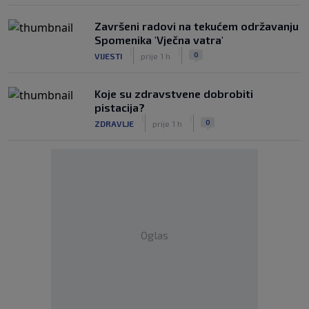
Završeni radovi na tekućem održavanju
Spomenika 'Vječna vatra'
|
|
0
VIJESTI
prije 1 h
Koje su zdravstvene dobrobiti
pistacija?
|
|
0
ZDRAVLJE
prije 1 h
Oglas