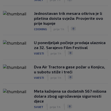
Jednostavan trik mesara otkriva je li
piletina doista svježa: Provjerite ovo
prije kupnje
|
|
0
COOKING
prije 1 h
U ponedjeljak počinje prodaja ulaznica
za 32. Sarajevo Film Festival
|
|
0
VIJESTI
prije 1 h
Dva Air Tractora gase požar u Konjicu,
u subotu stiže i treći
|
|
0
VIJESTI
prije 1 h
Meta kažnjena sa dodatnih 567 miliona
dolara zbog ugrožavanja sigurnosti
djece
|
|
0
SVIJET
prije 1 h