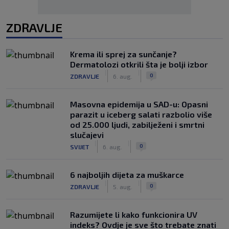
ZDRAVLJE
Krema ili sprej za sunčanje?
Dermatolozi otkrili šta je bolji izbor
|
|
0
ZDRAVLJE
6. aug.
Masovna epidemija u SAD-u: Opasni
parazit u iceberg salati razbolio više
od 25.000 ljudi, zabilježeni i smrtni
slučajevi
|
|
0
SVIJET
6. aug.
6 najboljih dijeta za muškarce
|
|
0
ZDRAVLJE
5. aug.
Razumijete li kako funkcionira UV
indeks? Ovdje je sve što trebate znati