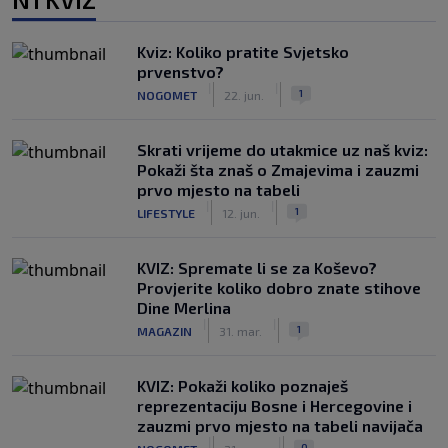
Kviz: Koliko pratite Svjetsko
prvenstvo?
|
|
1
NOGOMET
22. jun.
Skrati vrijeme do utakmice uz naš kviz:
Pokaži šta znaš o Zmajevima i zauzmi
prvo mjesto na tabeli
|
|
1
LIFESTYLE
12. jun.
KVIZ: Spremate li se za Koševo?
Provjerite koliko dobro znate stihove
Dine Merlina
|
|
1
MAGAZIN
31. mar.
KVIZ: Pokaži koliko poznaješ
reprezentaciju Bosne i Hercegovine i
zauzmi prvo mjesto na tabeli navijača
|
|
0