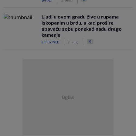
Ljudi u ovom gradu žive u rupama
iskopanim u brdu, a kad prošire
spavaću sobu ponekad nađu drago
kamenje
|
|
0
LIFESTYLE
2. aug.
Oglas