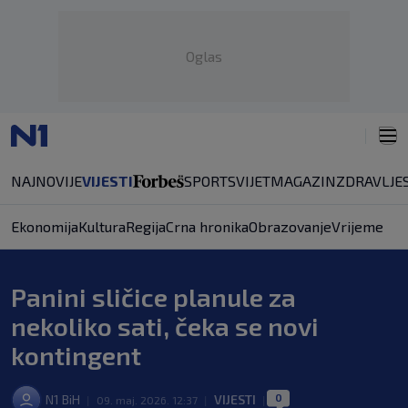
Oglas
NAJNOVIJE
VIJESTI
SPORT
SVIJET
MAGAZIN
ZDRAVLJE
Ekonomija
Kultura
Regija
Crna hronika
Obrazovanje
Vrijeme
Panini sličice planule za
nekoliko sati, čeka se novi
kontingent
0
N1 BiH
VIJESTI
|
09. maj. 2026. 12:37
|
|