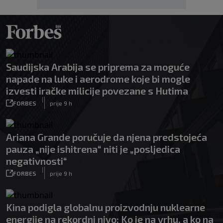
Saudijska Arabija se priprema za moguće
napade na luke i aerodrome koje bi mogle
izvesti iračke milicije povezane s Hutima
|
FORBES
prije 9 h
Ariana Grande poručuje da njena predstojeća
pauza „nije ishitrena“ niti je „posljedica
negativnosti“
|
FORBES
prije 9 h
Kina podigla globalnu proizvodnju nuklearne
energije na rekordni nivo: Ko je na vrhu, a ko na