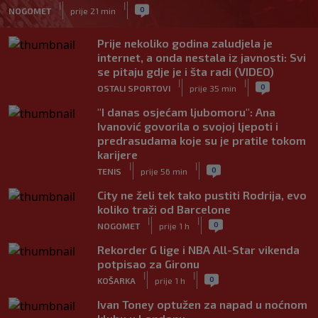
|
|
0
NOGOMET
prije 21 min
Prije nekoliko godina zaludjela je
internet, a onda nestala iz javnosti: Svi
se pitaju gdje je i šta radi (VIDEO)
|
|
0
OSTALI SPORTOVI
prije 35 min
"I danas osjećam ljubomoru": Ana
Ivanović govorila o svojoj ljepoti i
predrasudama koje su je pratile tokom
karijere
|
|
0
TENIS
prije 56 min
City ne želi tek tako pustiti Rodrija, evo
koliko traži od Barcelone
|
|
0
NOGOMET
prije 1 h
Rekorder G lige i NBA All-Star vikenda
potpisao za Gironu
|
|
0
KOŠARKA
prije 1 h
Ivan Toney optužen za napad u noćnom