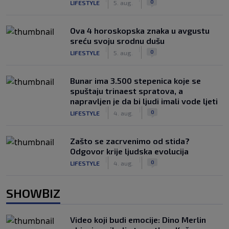
0
LIFESTYLE
5. aug.
Ova 4 horoskopska znaka u avgustu
sreću svoju srodnu dušu
|
|
0
LIFESTYLE
5. aug.
Bunar imа 3.500 stepenica koje se
spuštaju trinaest spratova, a
napravljen je da bi ljudi imali vode ljeti
|
|
0
LIFESTYLE
4. aug.
Zašto se zacrvenimo od stida?
Odgovor krije ljudska evolucija
|
|
0
LIFESTYLE
4. aug.
SHOWBIZ
Video koji budi emocije: Dino Merlin