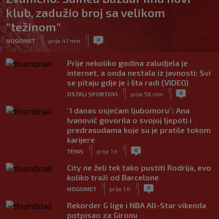
klub, zadužio broj sa velikom
"težinom"
|
|
0
NOGOMET
prije 41 min
Prije nekoliko godina zaludjela je
internet, a onda nestala iz javnosti: Svi
se pitaju gdje je i šta radi (VIDEO)
|
|
0
OSTALI SPORTOVI
prije 56 min
"I danas osjećam ljubomoru": Ana
Ivanović govorila o svojoj ljepoti i
predrasudama koje su je pratile tokom
karijere
|
|
0
TENIS
prije 1 h
City ne želi tek tako pustiti Rodrija, evo
koliko traži od Barcelone
|
|
0
NOGOMET
prije 1 h
Rekorder G lige i NBA All-Star vikenda
potpisao za Gironu