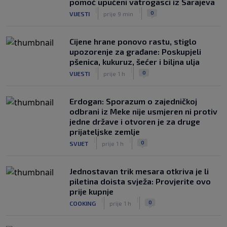
pomoć upućeni vatrogasci iz Sarajeva
|
|
0
VIJESTI
prije 9 min
Cijene hrane ponovo rastu, stiglo
upozorenje za građane: Poskupjeli
pšenica, kukuruz, šećer i biljna ulja
|
|
0
VIJESTI
prije 1 h
Erdogan: Sporazum o zajedničkoj
odbrani iz Meke nije usmjeren ni protiv
jedne države i otvoren je za druge
prijateljske zemlje
|
|
0
SVIJET
prije 1 h
Jednostavan trik mesara otkriva je li
piletina doista svježa: Provjerite ovo
prije kupnje
|
|
0
COOKING
prije 1 h