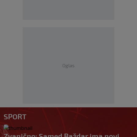
Oglas
SPORT
Zvanično: Samed Baždar ima novi