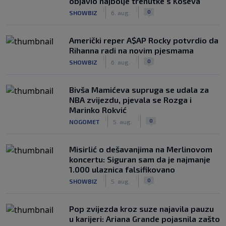
objavio najbolje trenutke s Koševa
|
|
0
SHOWBIZ
6. aug.
Američki reper A$AP Rocky potvrdio da
Rihanna radi na novim pjesmama
|
|
0
SHOWBIZ
6. aug.
Bivša Mamićeva supruga se udala za
NBA zvijezdu, pjevala se Rozga i
Marinko Rokvić
|
|
0
NOGOMET
5. aug.
Misirlić o dešavanjima na Merlinovom
koncertu: Siguran sam da je najmanje
1.000 ulaznica falsifikovano
|
|
0
SHOWBIZ
5. aug.
Pop zvijezda kroz suze najavila pauzu
u karijeri: Ariana Grande pojasnila zašto