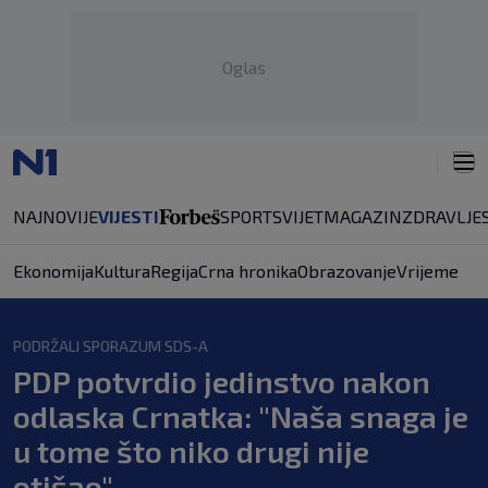
Oglas
NAJNOVIJE
VIJESTI
SPORT
SVIJET
MAGAZIN
ZDRAVLJE
Ekonomija
Kultura
Regija
Crna hronika
Obrazovanje
Vrijeme
PODRŽALI SPORAZUM SDS-A
PDP potvrdio jedinstvo nakon
odlaska Crnatka: "Naša snaga je
u tome što niko drugi nije
otišao"