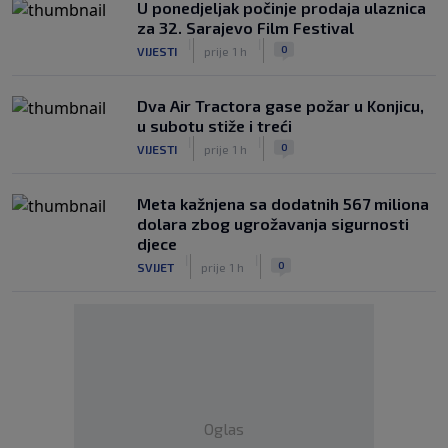
U ponedjeljak počinje prodaja ulaznica
za 32. Sarajevo Film Festival
|
|
0
VIJESTI
prije 1 h
Dva Air Tractora gase požar u Konjicu,
u subotu stiže i treći
|
|
0
VIJESTI
prije 1 h
Meta kažnjena sa dodatnih 567 miliona
dolara zbog ugrožavanja sigurnosti
djece
|
|
0
SVIJET
prije 1 h
Oglas