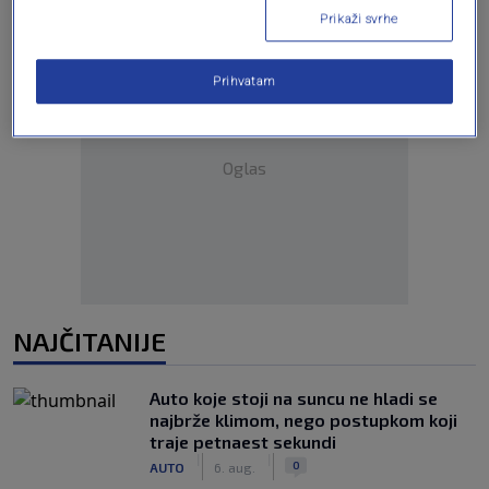
Prikaži svrhe
Prihvatam
Oglas
NAJČITANIJE
Auto koje stoji na suncu ne hladi se
najbrže klimom, nego postupkom koji
traje petnaest sekundi
|
|
0
AUTO
6. aug.