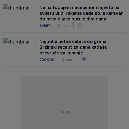
Na najtoplijem naseljenom mjestu na
svijetu ljudi rukama vade so, a karavan
do prve pijace putuje dva dana
|
|
0
SVIJET
5. aug.
Najbolja ljetna salata od graha:
Brzinski recept za dane kada je
prevruće za kuhanje
|
|
0
COOKING
6. aug.
Oglas