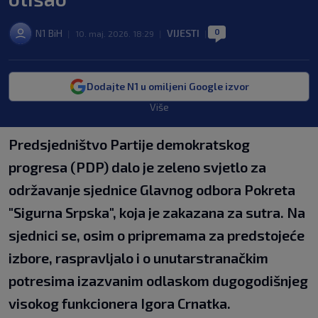
0
N1 BiH
VIJESTI
|
10. maj. 2026. 18:29
|
|
Dodajte N1 u omiljeni Google izvor
Više
Predsjedništvo Partije demokratskog
progresa (PDP) dalo je zeleno svjetlo za
održavanje sjednice Glavnog odbora Pokreta
"Sigurna Srpska", koja je zakazana za sutra. Na
sjednici se, osim o pripremama za predstojeće
izbore, raspravljalo i o unutarstranačkim
potresima izazvanim odlaskom dugogodišnjeg
visokog funkcionera Igora Crnatka.