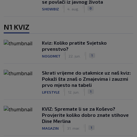
se povlači iz javnog života
|
|
0
SHOWBIZ
4. aug.
N1 KVIZ
Kviz: Koliko pratite Svjetsko
prvenstvo?
|
|
1
NOGOMET
22. jun.
Skrati vrijeme do utakmice uz naš kviz:
Pokaži šta znaš o Zmajevima i zauzmi
prvo mjesto na tabeli
|
|
1
LIFESTYLE
12. jun.
KVIZ: Spremate li se za Koševo?
Provjerite koliko dobro znate stihove
Dine Merlina
|
|
1
MAGAZIN
31. mar.