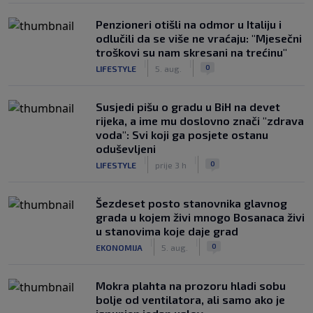
Penzioneri otišli na odmor u Italiju i
odlučili da se više ne vraćaju: "Mjesečni
troškovi su nam skresani na trećinu"
|
|
0
LIFESTYLE
5. aug.
Susjedi pišu o gradu u BiH na devet
rijeka, a ime mu doslovno znači "zdrava
voda": Svi koji ga posjete ostanu
oduševljeni
|
|
0
LIFESTYLE
prije 3 h
Šezdeset posto stanovnika glavnog
grada u kojem živi mnogo Bosanaca živi
u stanovima koje daje grad
|
|
0
EKONOMIJA
5. aug.
Mokra plahta na prozoru hladi sobu
bolje od ventilatora, ali samo ako je