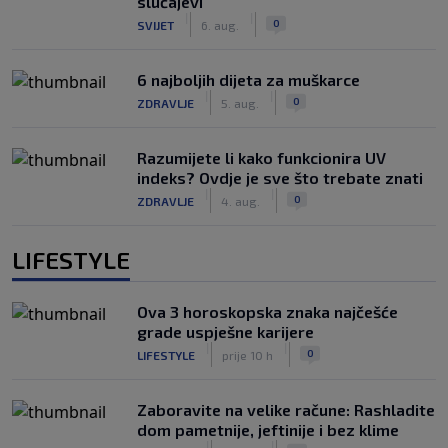
slučajevi
|
|
0
SVIJET
6. aug.
6 najboljih dijeta za muškarce
|
|
0
ZDRAVLJE
5. aug.
Razumijete li kako funkcionira UV
indeks? Ovdje je sve što trebate znati
|
|
0
ZDRAVLJE
4. aug.
LIFESTYLE
Ova 3 horoskopska znaka najčešće
grade uspješne karijere
|
|
0
LIFESTYLE
prije 10 h
Zaboravite na velike račune: Rashladite
dom pametnije, jeftinije i bez klime
|
|