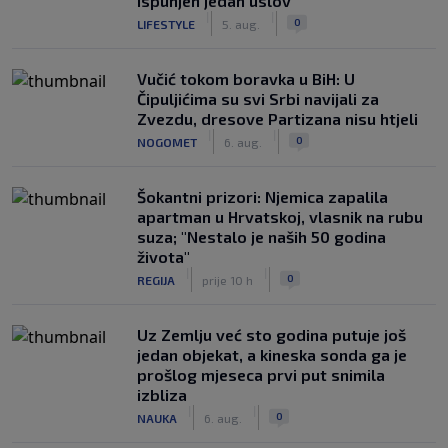
ispunjen jedan uslov
|
|
0
LIFESTYLE
5. aug.
Vučić tokom boravka u BiH: U
Čipuljićima su svi Srbi navijali za
Zvezdu, dresove Partizana nisu htjeli
|
|
0
NOGOMET
6. aug.
Šokantni prizori: Njemica zapalila
apartman u Hrvatskoj, vlasnik na rubu
suza; "Nestalo je naših 50 godina
života"
|
|
0
REGIJA
prije 10 h
Uz Zemlju već sto godina putuje još
jedan objekat, a kineska sonda ga je
prošlog mjeseca prvi put snimila
izbliza
|
|
0
NAUKA
6. aug.