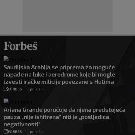
Saudijska Arabija se priprema za moguće
napade na luke i aerodrome koje bi mogle
izvesti iračke milicije povezane s Hutima
|
FORBES
prije 9 h
Ariana Grande poručuje da njena predstojeća
pauza „nije ishitrena“ niti je „posljedica
negativnosti“
|
FORBES
prije 9 h