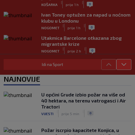
|
|
0
KOŠARKA
prije 1 h
Ivan Toney optužen za napad u noćnom
klubu u Londonu
|
|
0
NOGOMET
prije 1 h
Utakmica Barcelone otkazana zbog
migrantske krize
|
|
0
NOGOMET
prije 2 h
FS Norveške poručio Infantinu: Odlazi,
Idi na Sport
odmah!
|
|
0
NOGOMET
prije 2 h
NAJNOVIJE
Bila je sportska zvijezda, a onda otišla
u penziju: Sada oduševila akrobacijama
U općini Grude izbio požar na više od
u bikiniju (FOTO+VIDEO)
40 hektara, na terenu vatrogasci i Air
|
|
0
OSTALI SPORTOVI
prije 2 h
Tractori
|
|
0
VIJESTI
prije 5 min
Požar iscrpio kapacitete Konjica, u