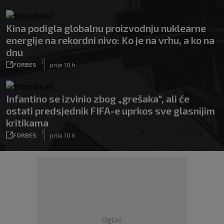
Kina podigla globalnu proizvodnju nuklearne
energije na rekordni nivo: Ko je na vrhu, a ko na
dnu
|
FORBES
prije 10 h
Infantino se izvinio zbog „grešaka“, ali će
ostati predsjednik FIFA-e uprkos sve glasnijim
kritikama
|
FORBES
prije 10 h
Oglas