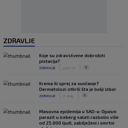
ZDRAVLJE
Koje su zdravstvene dobrobiti
pistacija?
|
|
0
ZDRAVLJE
prije 1 h
Krema ili sprej za sunčanje?
Dermatolozi otkrili šta je bolji izbor
|
|
0
ZDRAVLJE
6. aug.
Masovna epidemija u SAD-u: Opasni
parazit u iceberg salati razbolio više
od 25.000 ljudi, zabilježeni i smrtni