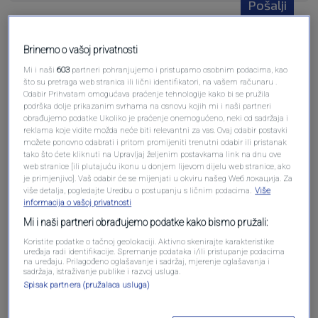
Pošalji
Brinemo o vašoj privatnosti
Mi i naši
603
partneri pohranjujemo i pristupamo osobnim podacima, kao
što su pretraga web stranica ili lični identifikatori, na vašem računaru .
Pošalji komentar
Odabir Prihvatam omogućava praćenje tehnologije kako bi se pružila
podrška dolje prikazanim svrhama na osnovu kojih mi i naši partneri
obrađujemo podatke Ukoliko je praćenje onemogućeno, neki od sadržaja i
reklama koje vidite možda neće biti relevantni za vas. Ovaj odabir postavki
možete ponovno odabrati i pritom promijeniti trenutni odabir ili pristanak
tako što ćete kliknuti na Upravljaj željenim postavkama link na dnu ove
web stranice [ili plutajuću ikonu u donjem lijevom dijelu web stranice, ako
je primjenjivo]. Vaš odabir će se mijenjati u okviru našeg Wеб локација. Za
više detalja, pogledajte Uredbu o postupanju s ličnim podacima.
Više
informacija o vašoj privatnosti
Mi i naši partneri obrađujemo podatke kako bismo pružali:
Koristite podatke o tačnoj geolokaciji. Aktivno skenirajte karakteristike
Oglas
uređaja radi identifikacije. Spremanje podataka i/ili pristupanje podacima
na uređaju. Prilagođeno oglašavanje i sadržaj, mjerenje oglašavanja i
sadržaja, istraživanje publike i razvoj usluga.
Spisak partnera (pružalaca usluga)