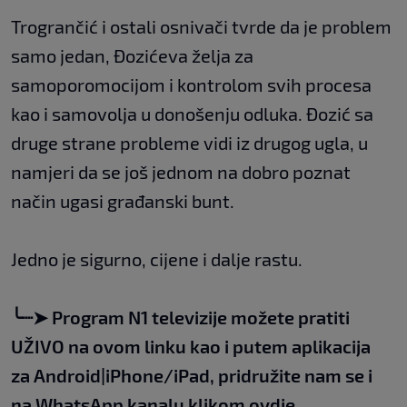
Trogrančić i ostali osnivači tvrde da je problem
samo jedan, Đozićeva želja za
samoporomocijom i kontrolom svih procesa
kao i samovolja u donošenju odluka. Đozić sa
druge strane probleme vidi iz drugog ugla, u
namjeri da se još jednom na dobro poznat
način ugasi građanski bunt.
Jedno je sigurno, cijene i dalje rastu.
╰┈➤
Program N1 televizije možete pratiti
UŽIVO na
ovom linku
kao i putem aplikacija
za
An
droid
|
iPhone/iPad,
pridružite nam se i
na WhatsApp kanalu klikom
ovdje