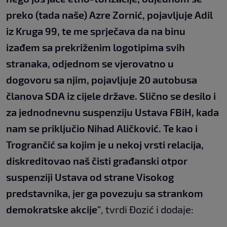
preko (tada naše) Azre Zornić, pojavljuje Adil
iz Kruga 99, te me sprječava da na binu
izađem sa prekriženim logotipima svih
stranaka, odjednom se vjerovatno u
dogovoru sa njim, pojavljuje 20 autobusa
članova SDA iz cijele države. Slično se desilo i
za jednodnevnu suspenziju Ustava FBiH, kada
nam se priključio Nihad Aličković. Te kao i
Trogrančić sa kojim je u nekoj vrsti relacija,
diskreditovao naš čisti građanski otpor
suspenziji Ustava od strane Visokog
predstavnika, jer ga povezuju sa strankom
demokratske akcije"
, tvrdi Đozić i dodaje: