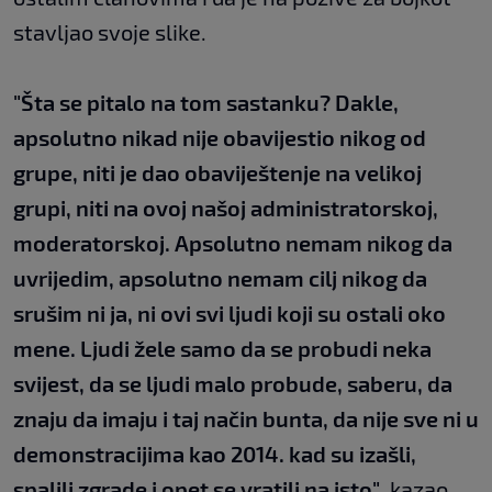
stavljao svoje slike.
"Šta se pitalo na tom sastanku?
Dakle,
apsolutno nikad nije obavijestio nikog od
grupe, niti je dao obaviještenje na velikoj
grupi, niti na ovoj našoj administratorskoj,
moderatorskoj.
Apsolutno nemam nikog da
uvrijedim, apsolutno nemam cilj nikog da
srušim n
i ja, ni ovi svi ljudi koji su ostali oko
mene. Ljudi žele samo da se probudi neka
svijest, da se ljudi malo probude, saberu, da
znaju da imaju i taj način bunta, da nije sve ni u
demonstracijima kao 2014. kad su izašli,
spalili zgrade i opet se vratili na isto"
, kazao