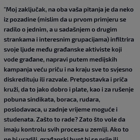
"Moj zaključak, na oba vaša pitanja je da neko
iz pozadine (mislim da u prvom primjeru se
radilo o jednim, a u sadašnjem o drugim
strankama i interesnim grupacijama) infiltrira
svoje ljude među građanske aktiviste koji
vode građane, napravi putem medijskih
kampanja veću priču i na kraju sve to svjesno
diskredituju ili razvale. Pretpostavka i priča
kruži, da to jako dobro i plate, kao i za rušenje
pobuna sindikata, boraca, rudara,
poslodavaca, u zadnje vrijeme moguće i
studenata. Zašto to rade? Zato što vole da
imaju kontrolu svih procesa u zemlji. Ako to
ne bi uradili, građanski bunt bi se prije ili