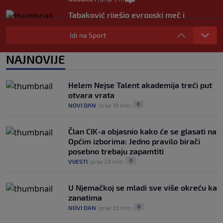
Tabaković riješio evropski meč i
Salzburgu donio pobjedu (VIDEO)
Idi na Sport
0
NOGOMET
|
6. aug.
|
Allah, Allah, Allah, Allah… Mohamed
NAJNOVIJE
Salah! (VIDEO)
0
NOGOMET
|
6. aug.
|
Helem Nejse Talent akademija treći put
otvara vrata
0
NOVI DAN
|
prije 18 min
|
Član CIK-a objasnio kako će se glasati na
Općim izborima: Jedno pravilo birači
posebno trebaju zapamtiti
0
VIJESTI
|
prije 28 min
|
U Njemačkoj se mladi sve više okreću ka
zanatima
0
NOVI DAN
|
prije 35 min
|