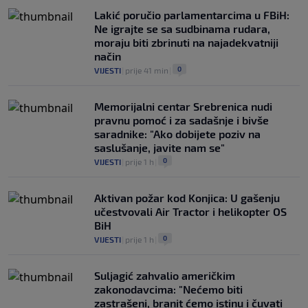
Lakić poručio parlamentarcima u FBiH:
Ne igrajte se sa sudbinama rudara,
moraju biti zbrinuti na najadekvatniji
način
0
VIJESTI
|
prije 41 min
|
Memorijalni centar Srebrenica nudi
pravnu pomoć i za sadašnje i bivše
saradnike: "Ako dobijete poziv na
saslušanje, javite nam se"
0
VIJESTI
|
prije 1 h
|
Aktivan požar kod Konjica: U gašenju
učestvovali Air Tractor i helikopter OS
BiH
0
VIJESTI
|
prije 1 h
|
Suljagić zahvalio američkim
zakonodavcima: "Nećemo biti
zastrašeni, branit ćemo istinu i čuvati