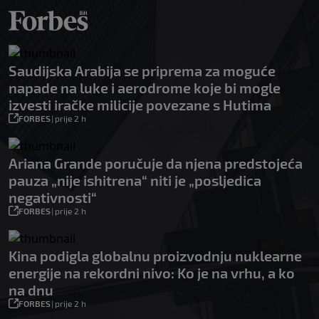
Saudijska Arabija se priprema za moguće
napade na luke i aerodrome koje bi mogle
izvesti iračke milicije povezane s Hutima
FORBES
|
prije 2 h
Ariana Grande poručuje da njena predstojeća
pauza „nije ishitrena“ niti je „posljedica
negativnosti“
FORBES
|
prije 2 h
Kina podigla globalnu proizvodnju nuklearne
energije na rekordni nivo: Ko je na vrhu, a ko
na dnu
FORBES
|
prije 2 h