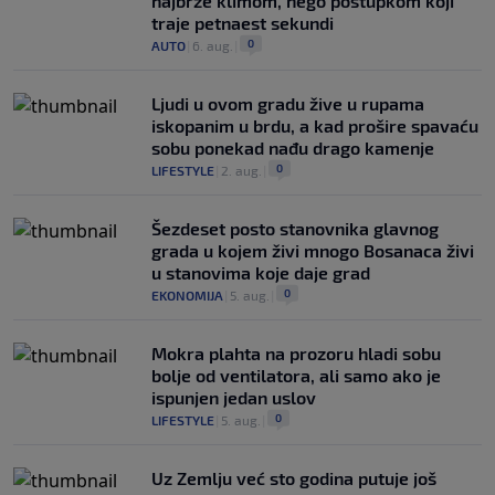
najbrže klimom, nego postupkom koji
traje petnaest sekundi
0
AUTO
|
6. aug.
|
Ljudi u ovom gradu žive u rupama
iskopanim u brdu, a kad prošire spavaću
sobu ponekad nađu drago kamenje
0
LIFESTYLE
|
2. aug.
|
Šezdeset posto stanovnika glavnog
grada u kojem živi mnogo Bosanaca živi
u stanovima koje daje grad
0
EKONOMIJA
|
5. aug.
|
Mokra plahta na prozoru hladi sobu
bolje od ventilatora, ali samo ako je
ispunjen jedan uslov
0
LIFESTYLE
|
5. aug.
|
Uz Zemlju već sto godina putuje još