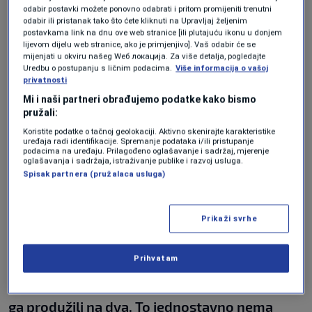
odabir postavki možete ponovno odabrati i pritom promijeniti trenutni
ostale administratore i moderatore na svako
odabir ili pristanak tako što ćete kliknuti na Upravljaj željenim
postavkama link na dnu ove web stranice [ili plutajuću ikonu u donjem
neslaganje s njim"
, stoji, između ostalog.
lijevom dijelu web stranice, ako je primjenjivo]. Vaš odabir će se
mijenjati u okviru našeg Wеб локација. Za više detalja, pogledajte
Uredbu o postupanju s ličnim podacima.
Više informacija o vašoj
privatnosti
Jedan od osnivača grupe Dragan Trogrančić
Mi i naši partneri obrađujemo podatke kako bismo
kazao nam je da je Đozić iz njemu poznatih
pružali:
razloga umislio da je medijski zastupnik grupe,
Koristite podatke o tačnoj geolokaciji. Aktivno skenirajte karakteristike
uređaja radi identifikacije. Spremanje podataka i/ili pristupanje
te da je svu medijsku pažnju usmjeravao na
podacima na uređaju. Prilagođeno oglašavanje i sadržaj, mjerenje
oglašavanja i sadržaja, istraživanje publike i razvoj usluga.
sebe. Objasnio nam je i da je došlo do
Spisak partnera (pružalaca usluga)
nesuglasica oko odabira načina i trajanja
protesta.
Prikaži svrhe
Prihvatam
"Đozić je želio da se bojkot proširi na tri dana,
iako smo imali mnogo manji odziv kada smo
ga produžili na dva. To jednostavno nema