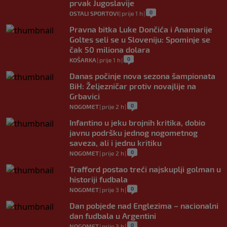
prvak Jugoslavije
0
OSTALI SPORTOVI
|
prije 1 h
|
Pravna bitka Luke Dončića i Anamarije
Goltes seli se u Sloveniju: Spominje se
čak 50 miliona dolara
0
KOŠARKA
|
prije 1 h
|
Danas počinje nova sezona šampionata
BiH: Željezničar protiv novajlije na
Grbavici
0
NOGOMET
|
prije 2 h
|
Infantino u jeku brojnih kritika, dobio
javnu podršku jednog nogometnog
saveza, ali i jednu kritiku
0
NOGOMET
|
prije 2 h
|
Trafford postao treći najskuplji golman u
historiji fudbala
0
NOGOMET
|
prije 3 h
|
Dan pobjede nad Englezima – nacionalni
dan fudbala u Argentini
0
NOGOMET
|
prije 3 h
|