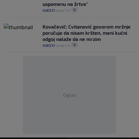
uspomenu na žrtve"
0
VIJESTI
|
prije 1 h
|
Kovačević: Cvitanović govorom mržnje
poručuje da nisam kršten, meni kućni
odgoj nalaže da ne mrzim
0
VIJESTI
|
prije 1 h
|
Oglas