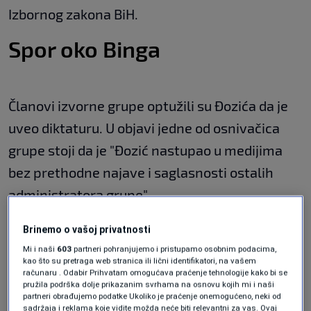
Izbornog zakona BiH.
Spor oko Binga
Članovi izvorne grupe optužili su Đozića da je
uveo diktaturu. U objavi jedne od osnivačica
grupe stoji da je "Đozić nastupao u medijima
bez prethodne najave i saglasnosti ostalih
administratora grupe".
Brinemo o vašoj privatnosti
"Odlazio je na sastanke sa nepoznatim
Mi i naši
603
partneri pohranjujemo i pristupamo osobnim podacima,
ljudima čije sadržaje mi i danas ne znamo.
kao što su pretraga web stranica ili lični identifikatori, na vašem
računaru . Odabir Prihvatam omogućava praćenje tehnologije kako bi se
Samovoljno je u grupi brisao članove,
pružila podrška dolje prikazanim svrhama na osnovu kojih mi i naši
partneri obrađujemo podatke Ukoliko je praćenje onemogućeno, neki od
dodavao i uklanjao administratore i vrijeđao
sadržaja i reklama koje vidite možda neće biti relevantni za vas. Ovaj