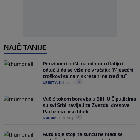
NAJČITANIJE
Penzioneri otišli na odmor u Italiju i
odlučili da se više ne vraćaju: "Mjesečni
troškovi su nam skresani na trećinu"
0
LIFESTYLE
|
5. aug.
|
Vučić tokom boravka u BiH: U Čipuljićima
su svi Srbi navijali za Zvezdu, dresove
Partizana nisu htjeli
0
NOGOMET
|
6. aug.
|
Auto koje stoji na suncu ne hladi se