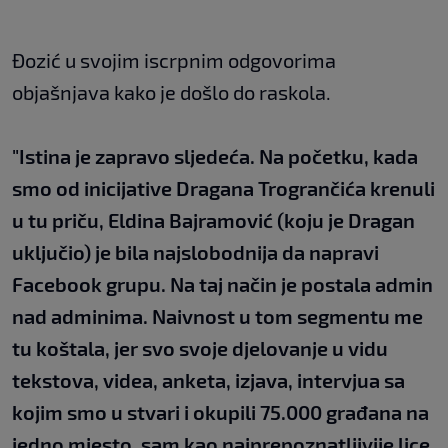
Đozić u svojim iscrpnim odgovorima
objašnjava kako je došlo do raskola.
"Istina je zapravo sljedeća. Na početku, kada
smo od inicijative Dragana Trogrančića krenuli
u tu priču, Eldina Bajramović (koju je Dragan
uključio) je bila najslobodnija da napravi
Facebook grupu. Na taj način je postala admin
nad adminima. Naivnost u tom segmentu me
tu koštala, jer svo svoje djelovanje u vidu
tekstova, videa, anketa, izjava, intervjua sa
kojim smo u stvari i okupili 75.000 građana na
jedno mjesto, sam kao najprepoznatljivije lice