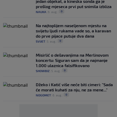
jedan objekat, a kineska sonda ga je
prošlog mjeseca prvi put snimila izbliza
0
NAUKA
|
6. aug.
|
Na najtoplijem naseljenom mjestu na
svijetu ljudi rukama vade so, a karavan
do prve pijace putuje dva dana
0
SVIJET
|
5. aug.
|
Misirlić o dešavanjima na Merlinovom
koncertu: Siguran sam da je najmanje
1.000 ulaznica falsifikovano
0
SHOWBIZ
|
5. aug.
|
Džeko i Katić više neće biti cimeri: "Sada
će morati kuhati za nju, ne za mene..."
0
NOGOMET
|
6. aug.
|