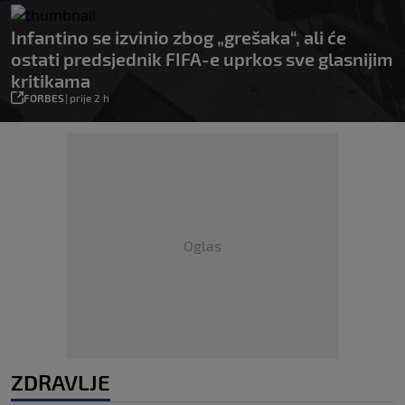
Infantino se izvinio zbog „grešaka“, ali će
ostati predsjednik FIFA-e uprkos sve glasnijim
kritikama
FORBES
|
prije 2 h
Oglas
ZDRAVLJE