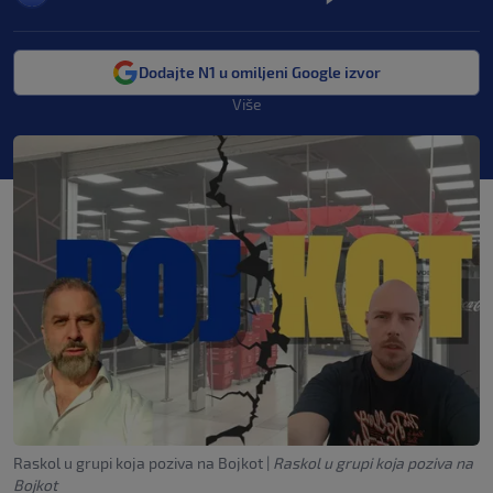
Dodajte N1 u omiljeni Google izvor
Više
Raskol u grupi koja poziva na Bojkot
|
Raskol u grupi koja poziva na
Bojkot