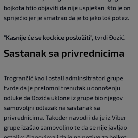
bojkota htio objaviti da nije uspješan, što je on
spriječio jer je smatrao da je to jako loš potez.
"Kasnije će se kockice posložiti",
tvrdi Đozić.
Sastanak sa privrednicima
Trogrančić kao i ostali adminsitratori grupe
tvrde da je prelomni trenutak u donošenju
odluke da Đozića uklone iz grupe bio njegov
samovoljni odlazak na sastanak sa
privrednicima. Također navodi i da je iz Viber
grupe izašao samovoljno te da se nije javljao
ostalim članovima i da je na pozive za bojkot