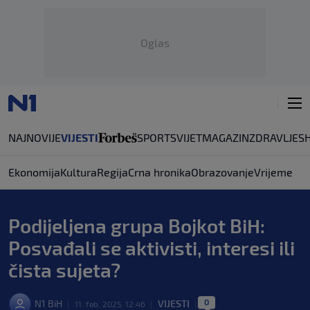
Oglas
NAJNOVIJE
VIJESTI
SPORT
SVIJET
MAGAZIN
ZDRAVLJE
S
Ekonomija
Kultura
Regija
Crna hronika
Obrazovanje
Vrijeme
Podijeljena grupa Bojkot BiH:
Posvađali se aktivisti, interesi ili
čista sujeta?
0
N1 BiH
VIJESTI
|
11. feb. 2025. 12:46
|
|