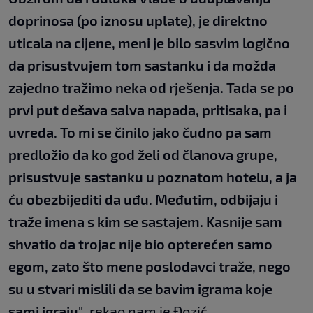
doprinosa (po iznosu uplate), je direktno
uticala na cijene, meni je bilo sasvim logično
da prisustvujem tom sastanku i da možda
zajedno tražimo neka od rješenja. Tada se po
prvi put dešava salva napada, pritisaka, pa i
uvreda. To mi se činilo jako čudno pa sam
predložio da ko god želi od članova grupe,
prisustvuje sastanku u poznatom hotelu, a ja
ću obezbijediti da uđu. Međutim, odbijaju i
traže imena s kim se sastajem. Kasnije sam
shvatio da trojac nije bio opterećen samo
egom, zato što mene poslodavci traže, nego
su u stvari mislili da se bavim igrama koje
sami igraju"
, rekao nam je Đozić.