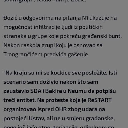
Đozić u odgovorima na pitanja N1 ukazuje na
mogućnost infiltracije ljudi iz političkih
stranaka u grupe koje pokreću građanski bunt.
Nakon raskola grupi koju je osnovao sa
Trongrančićem predviđa gašenje.
"Na kraju su mi se kockice sve posložile. Isti
scenario sam doživio nakon što sam
zaustavio SDA i Bakira u Neumu da potpišu
treći entitet. Na proteste koje je ReSTART
organizovao ispred OHR zbog udara na
postojeći Ustav, ali ne u smjeru građanske,
nego još jače etno-torizacije, odjednom se