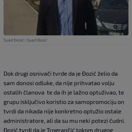
Suad Đozić
|
Suad Đozić
Dok drugi osnivači tvrde da je Đozić želio da
sam donosi odluke, da nije prihvatao volju
ostalih članova te da ih je lažno optuživao, te
grupu isključivo koristio za samopromociju on
tvrdi da nikada nije konkretno optužio ostale
administratore, ali da su mu neki potezi čudni.
Đozić tvrdi da je Trogrančić tokom drugog