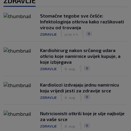
ZDRAVLJE
Stomačne tegobe sve češće:
Infektologinja otkriva kako razlikovati
virozu od trovanja
|
|
0
ZDRAVLJE
prije 4 h
Kardiohirurg nakon srčanog udara
otkrio koje namirnice uvijek kupuje, a
koje izbjegava
|
|
0
ZDRAVLJE
8. aug.
Kardiolozi izdvajaju jednu namirnicu
koju vrijedi jesti za zdravije srce
|
|
0
ZDRAVLJE
8. aug.
Nutricionisti otkrili koje je ulje najbolje
za vaše srce
|
|
0
ZDRAVLJE
8. aug.