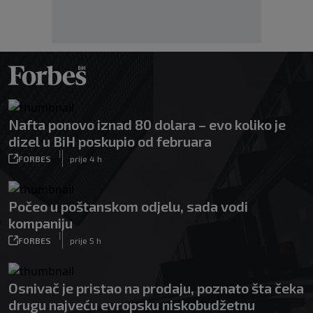
Nafta ponovo iznad 80 dolara – evo koliko je
dizel u BiH poskupio od februara
|
FORBES
prije 4 h
Počeo u poštanskom odjelu, sada vodi
kompaniju
|
FORBES
prije 5 h
Osnivač je pristao na prodaju, poznato šta čeka
drugu najveću evropsku niskobudžetnu