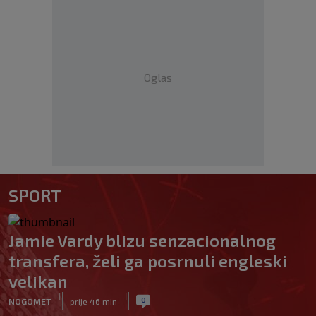
Oglas
SPORT
Jamie Vardy blizu senzacionalnog
transfera, želi ga posrnuli engleski
velikan
|
|
0
NOGOMET
prije 46 min