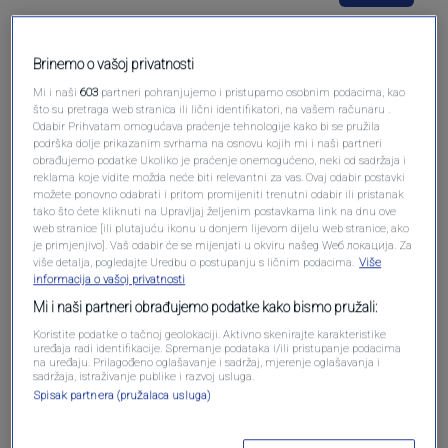
Brinemo o vašoj privatnosti
Mi i naši
603
partneri pohranjujemo i pristupamo osobnim podacima, kao
Pošalji komentar
što su pretraga web stranica ili lični identifikatori, na vašem računaru .
Odabir Prihvatam omogućava praćenje tehnologije kako bi se pružila
podrška dolje prikazanim svrhama na osnovu kojih mi i naši partneri
obrađujemo podatke Ukoliko je praćenje onemogućeno, neki od sadržaja i
reklama koje vidite možda neće biti relevantni za vas. Ovaj odabir postavki
možete ponovno odabrati i pritom promijeniti trenutni odabir ili pristanak
tako što ćete kliknuti na Upravljaj željenim postavkama link na dnu ove
web stranice [ili plutajuću ikonu u donjem lijevom dijelu web stranice, ako
je primjenjivo]. Vaš odabir će se mijenjati u okviru našeg Wеб локација. Za
više detalja, pogledajte Uredbu o postupanju s ličnim podacima.
Više
informacija o vašoj privatnosti
Mi i naši partneri obrađujemo podatke kako bismo pružali:
Oglas
Koristite podatke o tačnoj geolokaciji. Aktivno skenirajte karakteristike
uređaja radi identifikacije. Spremanje podataka i/ili pristupanje podacima
na uređaju. Prilagođeno oglašavanje i sadržaj, mjerenje oglašavanja i
sadržaja, istraživanje publike i razvoj usluga.
Spisak partnera (pružalaca usluga)