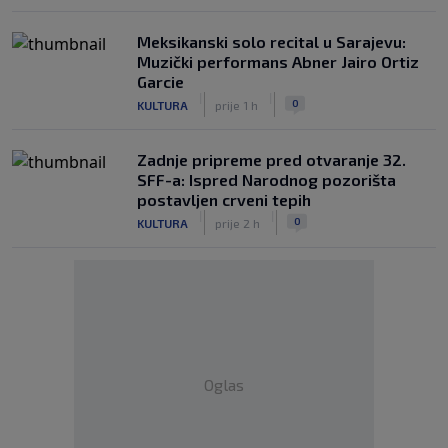
Meksikanski solo recital u Sarajevu:
Muzički performans Abner Jairo Ortiz
Garcie
|
|
0
KULTURA
prije 1 h
Zadnje pripreme pred otvaranje 32.
SFF-a: Ispred Narodnog pozorišta
postavljen crveni tepih
|
|
0
KULTURA
prije 2 h
Oglas