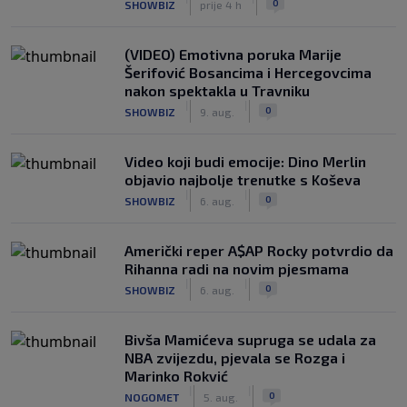
0
SHOWBIZ
prije 4 h
(VIDEO) Emotivna poruka Marije
Šerifović Bosancima i Hercegovcima
nakon spektakla u Travniku
|
|
0
SHOWBIZ
9. aug.
Video koji budi emocije: Dino Merlin
objavio najbolje trenutke s Koševa
|
|
0
SHOWBIZ
6. aug.
Američki reper A$AP Rocky potvrdio da
Rihanna radi na novim pjesmama
|
|
0
SHOWBIZ
6. aug.
Bivša Mamićeva supruga se udala za
NBA zvijezdu, pjevala se Rozga i
Marinko Rokvić
|
|
0
NOGOMET
5. aug.