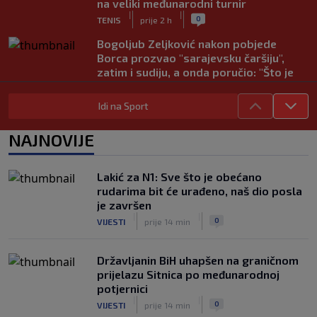
na veliki međunarodni turnir
|
|
0
TENIS
prije 2 h
Bogoljub Zeljković nakon pobjede
Borca prozvao "sarajevsku čaršiju",
zatim i sudiju, a onda poručio: "Što je
Borac jači, buka je veća"
|
|
0
NOGOMET
prije 2 h
Idi na Sport
Nova kriza potresa FIFA-u: Gianni
NAJNOVIJE
Infantino je sada optužen za "obmanu"
|
|
0
NOGOMET
prije 3 h
Lakić za N1: Sve što je obećano
Kerim Alajbegović tek stigao, a legende
rudarima bit će urađeno, naš dio posla
Juventusa već oduševljene: "Može biti
je završen
okosnica tima"
|
|
|
|
0
VIJESTI
prije 14 min
0
NOGOMET
prije 3 h
Državljanin BiH uhapšen na graničnom
prijelazu Sitnica po međunarodnoj
potjernici
|
|
0
VIJESTI
prije 14 min