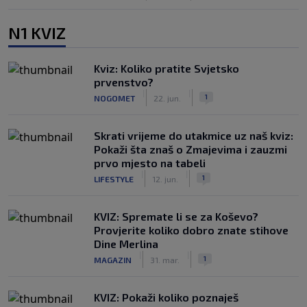
N1 KVIZ
Kviz: Koliko pratite Svjetsko
prvenstvo?
|
|
1
NOGOMET
22. jun.
Skrati vrijeme do utakmice uz naš kviz:
Pokaži šta znaš o Zmajevima i zauzmi
prvo mjesto na tabeli
|
|
1
LIFESTYLE
12. jun.
KVIZ: Spremate li se za Koševo?
Provjerite koliko dobro znate stihove
Dine Merlina
|
|
1
MAGAZIN
31. mar.
KVIZ: Pokaži koliko poznaješ