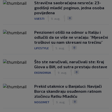
Stravična saobraćajna nesreća: 23-
godišnji mladić poginuo, jedna osoba
povijeđena
|
|
0
VIJESTI
9. aug.
Penzioneri otišli na odmor u Italiju i
odlučili da se više ne vraćaju: "Mjesečni
troškovi su nam skresani na trećinu"
|
|
0
LIFESTYLE
5. aug.
Što ste naručivali, naručivali ste: Kraj
Glova u BiH, od sutra prestaju dostave
|
|
0
EKONOMIJA
9. aug.
Prekid utakmice u Banjaluci: Navijači
Borca skandiraju osuđenom ratnom
zločincu Ratku Mladiću
|
|
0
NOGOMET
9. aug.