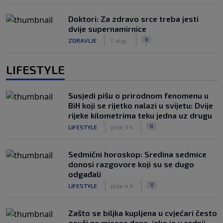
Doktori: Za zdravo srce treba jesti
dvije supernamirnice
|
|
0
ZDRAVLJE
7. aug.
LIFESTYLE
Susjedi pišu o prirodnom fenomenu u
BiH koji se rijetko nalazi u svijetu: Dvije
rijeke kilometrima teku jedna uz drugu
|
|
0
LIFESTYLE
prije 3 h
Sedmični horoskop: Sredina sedmice
donosi razgovore koji su se dugo
odgađali
|
|
0
LIFESTYLE
prije 4 h
Zašto se biljka kupljena u cvjećari često
osuši za mjesec dana, iako je u radnji