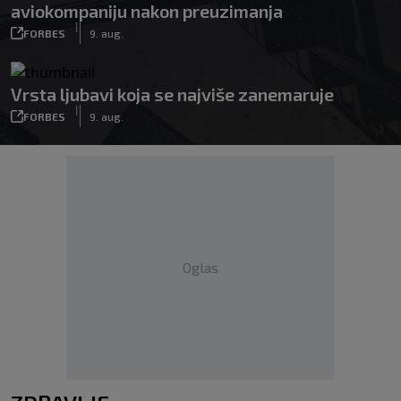
aviokompaniju nakon preuzimanja
|
FORBES
9. aug.
Vrsta ljubavi koja se najviše zanemaruje
|
FORBES
9. aug.
Oglas