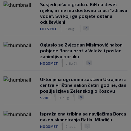
Susjedi pišu o gradu u BiH na devet
rijeka, a ime mu doslovno znači "zdrava
voda": Svi koji ga posjete ostanu
oduševljeni
|
|
0
LIFESTYLE
7. aug.
Oglasio se Zvjezdan Misimović nakon
pobjede Borca protiv Veleža i poslao
zanimljivu poruku
|
|
0
NOGOMET
prije 7 h
Uklonjena ogromna zastava Ukrajine iz
centra Prištine nakon četiri godine, dan
poslije izjave Zelenskog o Kosovu
|
|
0
SVIJET
9. aug.
Ispražnjena tribina sa navijačima Borca
nakon skandiranja Ratku Mladiću
|
|
0
NOGOMET
9. aug.