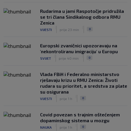
Rudarima u jami Raspotočje pridružila
se tri člana Sindikalnog odbora RMU
Zenica
|
|
0
VIJESTI
prije 23 min
Europski zvaničnici upozoravaju na
'nekontroliranu imigraciju' u Europu
|
|
0
SVIJET
prije 40 min
Vlada FBiH i Federalno ministarstvo
rješavaju krizu u RMU Zenica: Životi
rudara su prioritet, a sredstva za plate
su osigurana
|
|
0
VIJESTI
prije 1 h
Covid povezan s trajnim oštećenjem
dopaminskog sistema u mozgu
|
|
0
NAUKA
prije 1 h