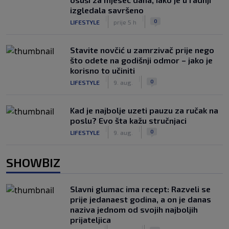
izgledala savršeno
|
|
0
LIFESTYLE
prije 5 h
Stavite novčić u zamrzivač prije nego
što odete na godišnji odmor – jako je
korisno to učiniti
|
|
0
LIFESTYLE
9. aug.
Kad je najbolje uzeti pauzu za ručak na
poslu? Evo šta kažu stručnjaci
|
|
0
LIFESTYLE
9. aug.
SHOWBIZ
Slavni glumac ima recept: Razveli se
prije jedanaest godina, a on je danas
naziva jednom od svojih najboljih
prijateljica
|
|