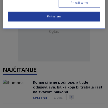
Prikaži svrhe
Prihvatam
Oglas
NAJČITANIJE
Komarci je ne podnose, a ljude
oduševljava: Biljka koja bi trebala rasti
na svakom balkonu
|
|
0
LIFESTYLE
9. aug.