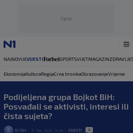
Oglas
NAJNOVIJE
VIJESTI
SPORT
SVIJET
MAGAZIN
ZDRAVLJE
Ekonomija
Kultura
Regija
Crna hronika
Obrazovanje
Vrijeme
Podijeljena grupa Bojkot BiH:
Posvađali se aktivisti, interesi ili
čista sujeta?
0
N1 BiH
VIJESTI
|
11. feb. 2025. 12:46
|
|