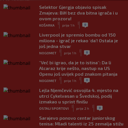
Selektor Gjergja objavio spisak
Zmajeva: BiH bez dva bitna igrača i u
ovom prozoru!
|
|
0
KOŠARKA
prije 1 h
Liverpool je spremio bombu od 150
miliona - igrač je rekao 'da'! Ostala je
još jedna stvar
|
|
0
NOGOMET
prije 1 h
"Već bi igrao, da je to istina": Da li
Alcaraz krije nešto, nastup na US
Openu još uvijek pod znakom pitanja
|
|
0
NOGOMET
prije 1 h
Lejla Njemčević osvojila 4. mjesto na
utrci Cykelvasan u Švedskoj, podij
izmakao u sprint finišu
|
|
0
OSTALI SPORTOVI
prije 2 h
Sarajevo ponovo centar juniorskog
tenisa: Mladi talenti iz 25 zemalja stižu