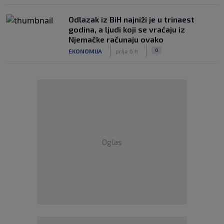
Odlazak iz BiH najniži je u trinaest
godina, a ljudi koji se vraćaju iz
Njemačke računaju ovako
|
|
0
EKONOMIJA
prije 6 h
Oglas