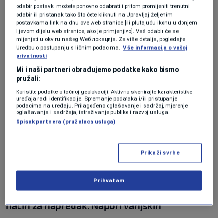
odabir postavki možete ponovno odabrati i pritom promijeniti trenutni
odabir ili pristanak tako što ćete kliknuti na Upravljaj željenim
Vrijeme za nove pristupe
postavkama link na dnu ove web stranice [ili plutajuću ikonu u donjem
lijevom dijelu web stranice, ako je primjenjivo]. Vaš odabir će se
mijenjati u okviru našeg Wеб локација. Za više detalja, pogledajte
Prema njenim riječima, prebacivanje
Uredbu o postupanju s ličnim podacima.
Više informacija o vašoj
privatnosti
odgovornosti na lokalne aktere bez jasnog
Mi i naši partneri obrađujemo podatke kako bismo
liderstva i detaljne strategije moglo bi
pružali:
Koristite podatke o tačnoj geolokaciji. Aktivno skenirajte karakteristike
produbiti postojeće blokade i ojačati
uređaja radi identifikacije. Spremanje podataka i/ili pristupanje
podacima na uređaju. Prilagođeno oglašavanje i sadržaj, mjerenje
nacionalističke i korumpirane političke
oglašavanja i sadržaja, istraživanje publike i razvoj usluga.
Spisak partnera (pružalaca usluga)
strukture.
Ipak, smatra da je vrijeme za nove pristupe.
Prikaži svrhe
"Smatram da rješenja moraju doći i biti
Prihvatam
podržana od samih zemalja, jer je to najbolji
način za napredak. Napori vanjskih