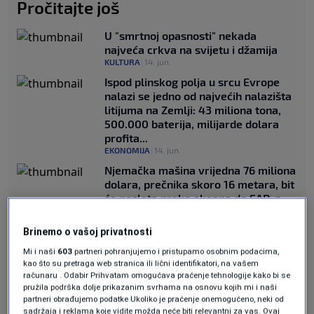
Pročitajte još
U "smrtnoj opasnosti" nekada
najveća crkva na svijetu i džamija
KULTURA
|
14. jun.
Ispod plinskog polja u srcu Evrope
nalazi se jedno od najvećih nalazišta
litijuma na Zemlji: 43 miliona tona,
500.000 baterija, milijarde dolara
profita...
EKONOMIJA
|
14. jun.
Njemačka mašina vrijedna 76 miliona
dolara, prečnika skoro 16 metara, bit
će poslata preko okeana do SAD-a
kako bi iskopala tunel dug 8
kilometara
Brinemo o vašoj privatnosti
TEHNOLOGIJA
|
14. jun.
Mi i naši
603
partneri pohranjujemo i pristupamo osobnim podacima,
Mehaničar: Kupio bih ovaj polovni
kao što su pretraga web stranica ili lični identifikatori, na vašem
automobil bez razmišljanja - i da je
računaru . Odabir Prihvatam omogućava praćenje tehnologije kako bi se
prešao 800.000 kilometara
pružila podrška dolje prikazanim svrhama na osnovu kojih mi i naši
AUTO
|
14. jun.
partneri obrađujemo podatke Ukoliko je praćenje onemogućeno, neki od
sadržaja i reklama koje vidite možda neće biti relevantni za vas. Ovaj