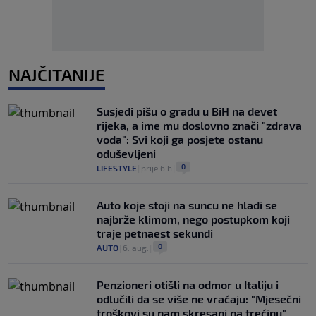
NAJČITANIJE
Susjedi pišu o gradu u BiH na devet
rijeka, a ime mu doslovno znači "zdrava
voda": Svi koji ga posjete ostanu
oduševljeni
0
LIFESTYLE
|
prije 6 h
|
Auto koje stoji na suncu ne hladi se
najbrže klimom, nego postupkom koji
traje petnaest sekundi
0
AUTO
|
6. aug.
|
Penzioneri otišli na odmor u Italiju i
odlučili da se više ne vraćaju: "Mjesečni
troškovi su nam skresani na trećinu"