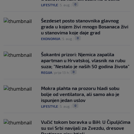
0
LIFESTYLE
|
5. aug.
|
Šezdeset posto stanovnika glavnog
grada u kojem živi mnogo Bosanaca živi
u stanovima koje daje grad
0
EKONOMIJA
|
5. aug.
|
Šokantni prizori: Njemica zapalila
apartman u Hrvatskoj, vlasnik na rubu
suza; "Nestalo je naših 50 godina života"
0
REGIJA
|
prije 13 h
|
Mokra plahta na prozoru hladi sobu
bolje od ventilatora, ali samo ako je
ispunjen jedan uslov
0
LIFESTYLE
|
5. aug.
|
Vučić tokom boravka u BiH: U Čipuljićima
su svi Srbi navijali za Zvezdu, dresove
Partizana nisu htjeli