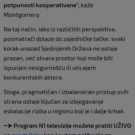
potpunosti kooperativane",
kaže
Montgomery.
Na taj način, iako iz različitih perspektiva,
posmatrači dolaze do zajedničke tačke: svaki
korak unazad Sjedinjenih Država ne ostaje
prazan, već stvara prostor koji može biti
ispunjen nesigurnošću ili uticajem
konkurentskih aktera.
Stoga, pragmatičan i izbalansiran pristup svih
strana ostaje ključan za izbjegavanje
eskalacije rizika u regionu koji je i dalje krhak.
┈➤ Program N1 televizije možete pratiti UŽIVO
na
ovom linku
kao i putem aplikacija za