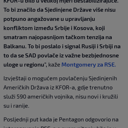
KFOR-u bilo u velikoj mjeri destabilizirajuće.
To bi značilo da Sjedinjene Države više nisu
potpuno angažovane u upravljanju
konfliktom između Srbije i Kosova, koji
smatram najopasnijom tačkom tenzija na
Balkanu. To bi poslalo i signal Rusiji i Srbiji na
to da se SAD povlače iz važne bezbjednosne
uloge u regionu",
kaže
Montgomery za RSE.
Izvještaji o mogućem povlačenju Sjedinjenih
Američkih Država iz KFOR-a, gdje trenutno
služi 590 američkih vojnika, nisu novi i kružili
su i ranije.
Posljednji put kada je Pentagon odgovorio na