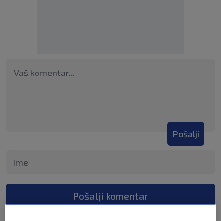
Pošalji
Pošalji komentar