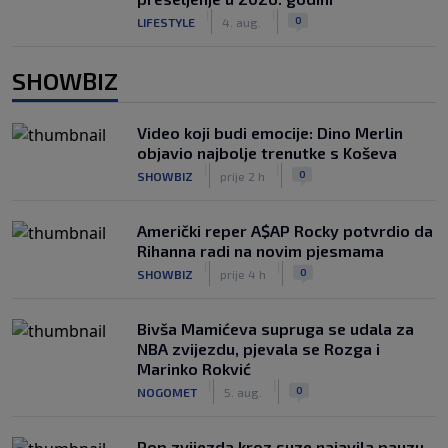
|
|
0
LIFESTYLE
4. aug.
SHOWBIZ
Video koji budi emocije: Dino Merlin
objavio najbolje trenutke s Koševa
|
|
0
SHOWBIZ
prije 2 h
Američki reper A$AP Rocky potvrdio da
Rihanna radi na novim pjesmama
|
|
0
SHOWBIZ
prije 4 h
Bivša Mamićeva supruga se udala za
NBA zvijezdu, pjevala se Rozga i
Marinko Rokvić
|
|
0
NOGOMET
5. aug.
Pop zvijezda kroz suze najavila pauzu