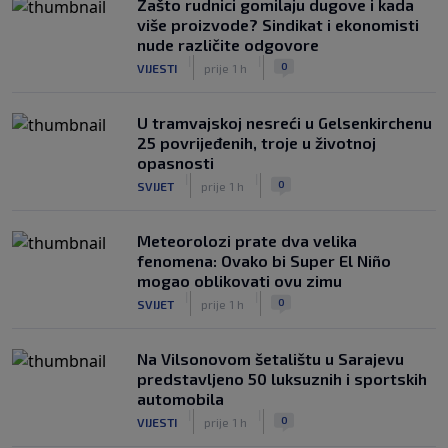
Zašto rudnici gomilaju dugove i kada
više proizvode? Sindikat i ekonomisti
nude različite odgovore
|
|
0
VIJESTI
prije 1 h
U tramvajskoj nesreći u Gelsenkirchenu
25 povrijeđenih, troje u životnoj
opasnosti
|
|
0
SVIJET
prije 1 h
Meteorolozi prate dva velika
fenomena: Ovako bi Super El Niño
mogao oblikovati ovu zimu
|
|
0
SVIJET
prije 1 h
Na Vilsonovom šetalištu u Sarajevu
predstavljeno 50 luksuznih i sportskih
automobila
|
|
0
VIJESTI
prije 1 h