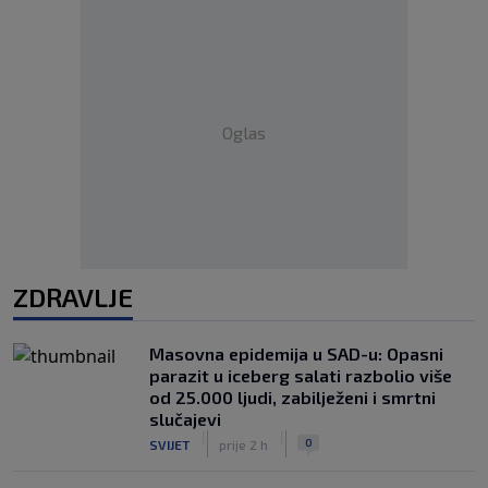
Oglas
ZDRAVLJE
Masovna epidemija u SAD-u: Opasni
parazit u iceberg salati razbolio više
od 25.000 ljudi, zabilježeni i smrtni
slučajevi
|
|
0
SVIJET
prije 2 h