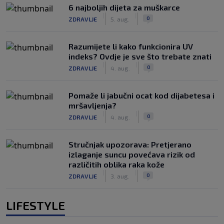
6 najboljih dijeta za muškarce
|
|
0
ZDRAVLJE
5. aug.
Razumijete li kako funkcionira UV
indeks? Ovdje je sve što trebate znati
|
|
0
ZDRAVLJE
4. aug.
Pomaže li jabučni ocat kod dijabetesa i
mršavljenja?
|
|
0
ZDRAVLJE
4. aug.
Stručnjak upozorava: Pretjerano
izlaganje suncu povećava rizik od
različitih oblika raka kože
|
|
0
ZDRAVLJE
3. aug.
LIFESTYLE