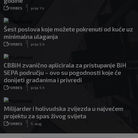
godine
|
FORBES
prije 1 h
Šest poslova koje možete pokrenuti od kuće uz
minimalna ulaganja
|
FORBES
prije 5 h
CBBiH zvanično aplicirala za pristupanje BiH
SEPA području – ovo su pogodnosti koje će
donijeti građanima i privredi
|
FORBES
prije 5 h
Milijarder i holivudska zvijezda u najvećem
projektu za spas živog svijeta
|
FORBES
5. aug.