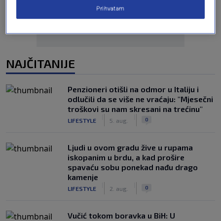
Prihvatam
NAJČITANIJE
Penzioneri otišli na odmor u Italiju i
odlučili da se više ne vraćaju: "Mjesečni
troškovi su nam skresani na trećinu"
|
|
0
LIFESTYLE
5. aug.
Ljudi u ovom gradu žive u rupama
iskopanim u brdu, a kad prošire
spavaću sobu ponekad nađu drago
kamenje
|
|
0
LIFESTYLE
2. aug.
Vučić tokom boravka u BiH: U