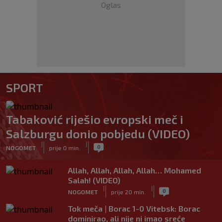
Oglas
SPORT
Tabaković riješio evropski meč i
Salzburgu donio pobjedu (VIDEO)
|
|
0
NOGOMET
prije 0 min.
Allah, Allah, Allah, Allah… Mohamed
Salah! (VIDEO)
|
|
0
NOGOMET
prije 20 min.
Tok meča | Borac 1-0 Vitebsk: Borac
dominirao, ali nije ni imao sreće