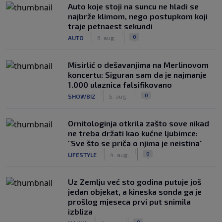
Auto koje stoji na suncu ne hladi se
najbrže klimom, nego postupkom koji
traje petnaest sekundi
|
|
0
AUTO
6. aug.
Misirlić o dešavanjima na Merlinovom
koncertu: Siguran sam da je najmanje
1.000 ulaznica falsifikovano
|
|
0
SHOWBIZ
5. aug.
Ornitologinja otkrila zašto sove nikad
ne treba držati kao kućne ljubimce:
"Sve što se priča o njima je neistina"
|
|
0
LIFESTYLE
4. aug.
Uz Zemlju već sto godina putuje još
jedan objekat, a kineska sonda ga je
prošlog mjeseca prvi put snimila
izbliza
|
|
0