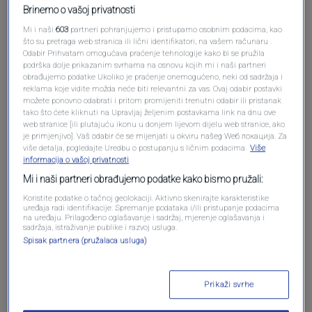
Brinemo o vašoj privatnosti
Mi i naši
603
partneri pohranjujemo i pristupamo osobnim podacima, kao
što su pretraga web stranica ili lični identifikatori, na vašem računaru .
Odabir Prihvatam omogućava praćenje tehnologije kako bi se pružila
podrška dolje prikazanim svrhama na osnovu kojih mi i naši partneri
obrađujemo podatke Ukoliko je praćenje onemogućeno, neki od sadržaja i
reklama koje vidite možda neće biti relevantni za vas. Ovaj odabir postavki
možete ponovno odabrati i pritom promijeniti trenutni odabir ili pristanak
tako što ćete kliknuti na Upravljaj željenim postavkama link na dnu ove
Oglas
web stranice [ili plutajuću ikonu u donjem lijevom dijelu web stranice, ako
je primjenjivo]. Vaš odabir će se mijenjati u okviru našeg Wеб локација. Za
više detalja, pogledajte Uredbu o postupanju s ličnim podacima.
Više
informacija o vašoj privatnosti
Mi i naši partneri obrađujemo podatke kako bismo pružali:
Koristite podatke o tačnoj geolokaciji. Aktivno skenirajte karakteristike
uređaja radi identifikacije. Spremanje podataka i/ili pristupanje podacima
na uređaju. Prilagođeno oglašavanje i sadržaj, mjerenje oglašavanja i
sadržaja, istraživanje publike i razvoj usluga.
Spisak partnera (pružalaca usluga)
Prikaži svrhe
Oglas