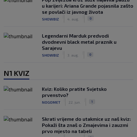
u karijeri: Ariana Grande pojasnila zašto
se povlači iz javnog života
|
|
0
SHOWBIZ
4. aug.
Legendarni Marduk predvodi
dvodnevni black metal praznik u
Sarajevu
|
|
0
SHOWBIZ
3. aug.
N1 KVIZ
Kviz: Koliko pratite Svjetsko
prvenstvo?
|
|
1
NOGOMET
22. jun.
Skrati vrijeme do utakmice uz naš kviz:
Pokaži šta znaš o Zmajevima i zauzmi
prvo mjesto na tabeli
|
|