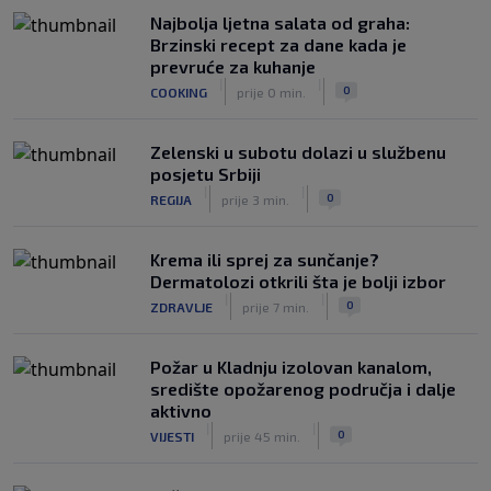
upravi
Najbolja ljetna salata od graha:
|
|
0
NOGOMET
prije 3 h
Brzinski recept za dane kada je
prevruće za kuhanje
Izvinjenje s elementima prijetnje i
|
|
0
COOKING
prije 0 min.
„gomila slabića“ u UEFA-i
|
|
0
NOGOMET
prije 3 h
Zelenski u subotu dolazi u službenu
posjetu Srbiji
|
|
0
REGIJA
prije 3 min.
Krema ili sprej za sunčanje?
Dermatolozi otkrili šta je bolji izbor
|
|
0
ZDRAVLJE
prije 7 min.
Požar u Kladnju izolovan kanalom,
središte opožarenog područja i dalje
aktivno
|
|
0
VIJESTI
prije 45 min.