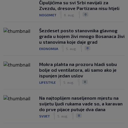
Čipuljićima su svi Srbi navijali za
Zvezdu, dresove Partizana nisu htjeli
|
|
0
NOGOMET
6. aug.
Šezdeset posto stanovnika glavnog
grada u kojem živi mnogo Bosanaca živi
u stanovima koje daje grad
|
|
0
EKONOMIJA
5. aug.
Mokra plahta na prozoru hladi sobu
bolje od ventilatora, ali samo ako je
ispunjen jedan uslov
|
|
0
LIFESTYLE
5. aug.
Na najtoplijem naseljenom mjestu na
svijetu ljudi rukama vade so, a karavan
do prve pijace putuje dva dana
|
|
0
SVIJET
5. aug.