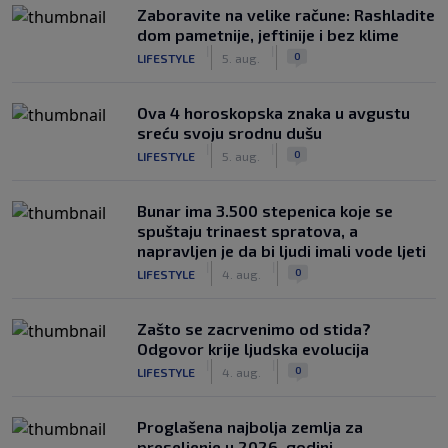
Zaboravite na velike račune: Rashladite
dom pametnije, jeftinije i bez klime
|
|
0
LIFESTYLE
5. aug.
Ova 4 horoskopska znaka u avgustu
sreću svoju srodnu dušu
|
|
0
LIFESTYLE
5. aug.
Bunar imа 3.500 stepenica koje se
spuštaju trinaest spratova, a
napravljen je da bi ljudi imali vode ljeti
|
|
0
LIFESTYLE
4. aug.
Zašto se zacrvenimo od stida?
Odgovor krije ljudska evolucija
|
|
0
LIFESTYLE
4. aug.
Proglašena najbolja zemlja za
preseljenje u 2026. godini