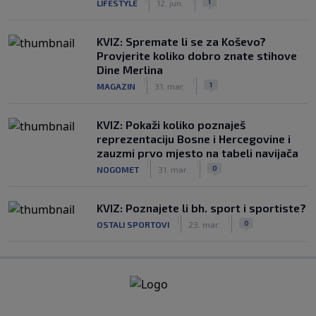
1
LIFESTYLE
12. jun.
KVIZ: Spremate li se za Koševo?
Provjerite koliko dobro znate stihove
Dine Merlina
|
|
1
MAGAZIN
31. mar.
KVIZ: Pokaži koliko poznaješ
reprezentaciju Bosne i Hercegovine i
zauzmi prvo mjesto na tabeli navijača
|
|
0
NOGOMET
31. mar.
KVIZ: Poznajete li bh. sport i sportiste?
|
|
0
OSTALI SPORTOVI
23. mar.