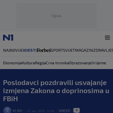
Oglas
NAJNOVIJE
VIJESTI
SPORT
SVIJET
MAGAZIN
ZDRAVLJE
Ekonomija
Kultura
Regija
Crna hronika
Obrazovanje
Vrijeme
Poslodavci pozdravili usvajanje
izmjena Zakona o doprinosima u
FBiH
0
N1 BiH
VIJESTI
|
23. apr. 2025. 12:49
|
|