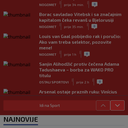
|
|
0
NOGOMET
prije 34 min.
Borac savladao Vitebsk i sa značajnim
kapitalom čeka revanš u Bjelorusiji
|
|
0
NOGOMET
prije 35 min.
Louis van Gaal pobijedio rak i poručio:
Ako vam treba selektor, pozovite
mene!
|
|
0
NOGOMET
prije 1 h
Sanjin Alihodžić protiv čečena Adama
Tadushaeva – borba za WAKO PRO
titulu
|
|
0
OSTALI SPORTOVI
prije 2 h
Arsenal ostaje praznih ruku: Vinícius
Júnior i Real Madrid postigli dogovor
|
|
0
NOGOMET
prije 2 h
Idi na Sport
Slavni klub potresa kriza: Kultni
NAJNOVIJE
stadion u Italiji bit će prazan na
početku sezone, navijači objavili rat