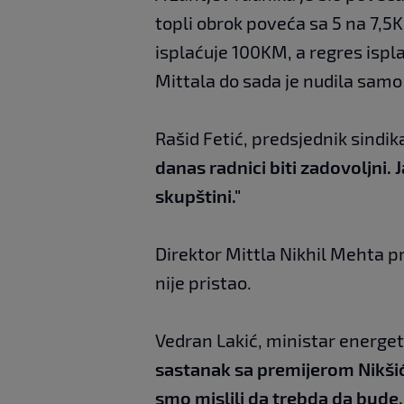
topli obrok poveća sa 5 na 7,5
isplaćuje 100KM, a regres ispl
Mittala do sada je nudila samo 
Rašid Fetić, predsjednik sindik
danas radnici biti zadovoljni
skupštini."
Direktor Mittla Nikhil Mehta pr
nije pristao.
Vedran Lakić, ministar energet
sastanak sa premijerom Nikšić
smo mislili da trebda da bude, 