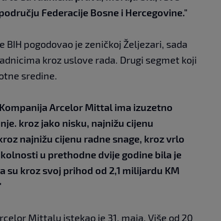
 području Federacije Bosne i Hercegovine."
e BIH pogodovao je zeničkoj Željezari, sada
radnicima kroz uslove rada. Drugi segmet koji
votne sredine.
"Kompanija Arcelor Mittal ima izuzetno
je. kroz jako nisku, najnižu cijenu
 kroz najnižu cijenu radne snage, kroz vrlo
okolnosti u prethodne dvije godine bila je
a su kroz svoj prihod od 2,1 milijardu KM
"
rcelor Mittalu istekao je 31. maja. Više od 20