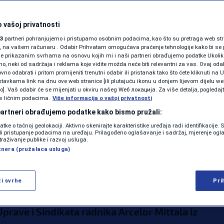
ogovor između
SHOWBIZ
KOLUMNE
 vašoj privatnosti
kata radnika Arcelor
3
partneri pohranjujemo i pristupamo osobnim podacima, kao što su pretraga web stran
ori, na vašem računaru . Odabir Prihvatam omogućava praćenje tehnologije kako bi se 
ice: Novčana
je prikazanim svrhama na osnovu kojih mi i naši partneri obrađujemo podatke Ukoliko
 neki od sadržaja i reklama koje vidite možda neće biti relevantni za vas. Ovaj odab
PODCAST
a biti čak i bolja od
no odabrati i pritom promijeniti trenutni odabir ili pristanak tako što ćete kliknuti na U
tavkama link na dnu ove web stranice [ili plutajuću ikonu u donjem lijevom dijelu we
N1 SPECIJAL
vo]. Vaš odabir će se mijenjati u okviru našeg Wеб локација. Za više detalja, pogledaj
ažili
s ličnim podacima.
Više informacija o vašoj privatnosti
FENOMENI
 partneri obrađujemo podatke kako bismo pružali:
datke o tačnoj geolokaciji. Aktivno skenirajte karakteristike uređaja radi identifikacije.
NEISTRAŽENO
0
ili pristupanje podacima na uređaju. Prilagođeno oglašavanje i sadržaj, mjerenje ogl
 dec. 2023. 20:26
VIJESTI
komentara
|
|
traživanje publike i razvoj usluga.
tnera (pružalaca usluga)
VIRALNO
Više
FOTO
ži svrhe
Pri
PROMO
rave i Sindikata radnika Arcelor Mittala iz
VIDEO