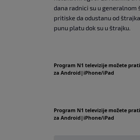
dana radnici su u generalnom š
pritiske da odustanu od štrajka.
punu platu dok su u štrajku.
Program N1 televizije možete prat
za
An
droid
|
iPhone/iPad
Program N1 televizije možete prat
za
An
droid
|
iPhone/iPad