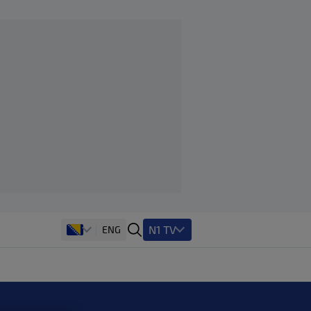
N1 TV
ENG