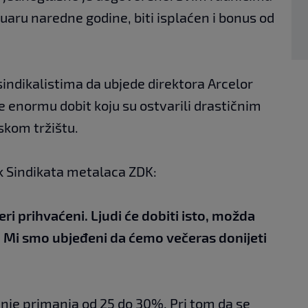
uaru naredne godine, biti isplaćen i bonus od
 sindikalistima da ubjede direktora Arcelor
e enormu dobit koju su ostvarili drastičnim
skom tržištu.
 Sindikata metalaca ZDK:
eri prihvaćeni. Ljudi će dobiti isto, možda
je. Mi smo ubjeđeni da ćemo večeras donijeti
anje primanja od 25 do 30%. Pri tom da se