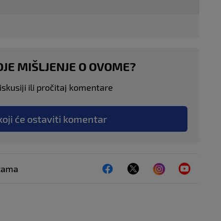
OJE MIŠLJENJE O OVOME?
skusiji ili pročitaj komentare
koji će ostaviti komentar
ežama