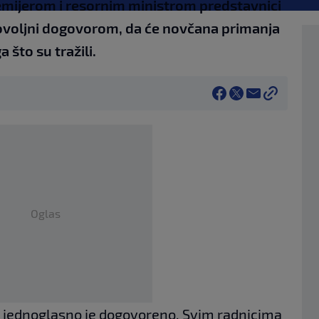
emijerom i resornim ministrom predstavnici
dovoljni dogovorom, da će novčana primanja
a što su tražili.
Oglas
 jednoglasno je dogovoreno. Svim radnicima