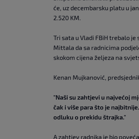
će, uz decembarsku platu u jan
2.520 KM.
Tri sata u Vladi FBiH trebalo je
Mittala da sa radnicima podjel
skokom cijena željeza na svjet
Kenan Mujkanović, predsjednik
"Naši su zahtjevi u najvećoj mj
čak i više para što je najbitni
odluku o prekidu štrajka."
A zahtjev radnika je bio poveć