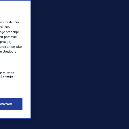
ica ili lični
pružila
 je praćenje
ir postavki
pravljaj
b stranice, ako
te Uredbu o
 Spremanje
ašavanja i
hvatam