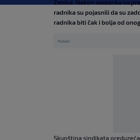
Zenice. Nakon sastanka sa pr
radnika su pojasnili da su za
radnika biti čak i bolja od onog
Podijeli
Skupština sindikata preduzeća