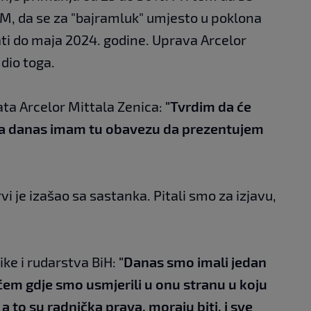
KM, da se za "bajramluk" umjesto u poklona
ati do maja 2024. godine. Uprava Arcelor
dio toga.
ata Arcelor Mittala Zenica:
"Tvrdim da će
. Ja danas imam tu obavezu da prezentujem
vi je izašao sa sastanka. Pitali smo za izjavu,
ike i rudarstva BiH:
"Danas smo imali jedan
em gdje smo usmjerili u onu stranu u koju
a to su radnička prava, moraju biti, i sve