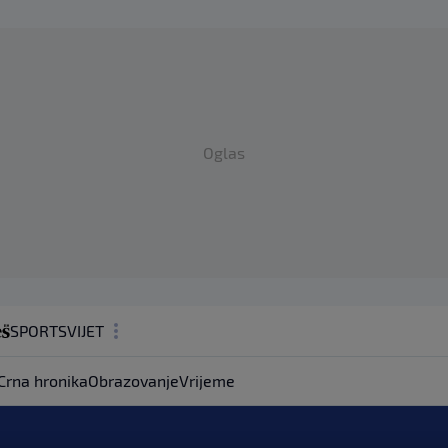
Oglas
SPORT
SVIJET
MAGAZIN
Crna hronika
Obrazovanje
Vrijeme
ZDRAVLJE