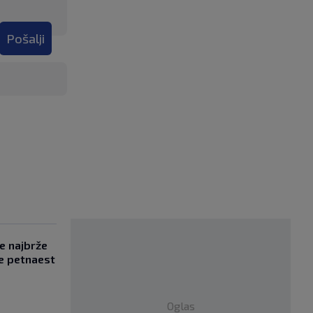
Pošalji
se najbrže
e petnaest
Oglas