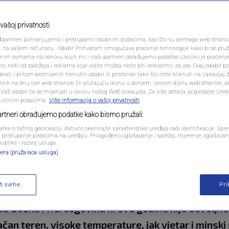
PODCAST
azotkrili slabosti
N1 SPECIJAL
vašoj privatnosti
3
partneri pohranjujemo i pristupamo osobnim podacima, kao što su pretraga web stranica 
isu trošak, nego
FENOMENI
ri, na vašem računaru . Odabir Prihvatam omogućava praćenje tehnologije kako bi se pruž
anim svrhama na osnovu kojih mi i naši partneri obrađujemo podatke Ukoliko je praćenj
 neki od sadržaja i reklama koje vidite možda neće biti relevantni za vas. Ovaj odabir p
NEISTRAŽENO
ati i pritom promijeniti trenutni odabir ili pristanak tako što ćete kliknuti na Upravljaj 
ink na dnu ove web stranice [ili plutajuću ikonu u donjem lijevom dijelu web stranice, a
VIRALNO
. Vaš odabir će se mijenjati u okviru našeg Wеб локација. Za više detalja, pogledajte Ure
s ličnim podacima.
Više informacija o vašoj privatnosti
0
TI
komentara
|
FOTO
partneri obrađujemo podatke kako bismo pružali:
atke o tačnoj geolokaciji. Aktivno skenirajte karakteristike uređaja radi identifikacije. Sp
PROMO
li pristupanje podacima na uređaju. Prilagođeno oglašavanje i sadržaj, mjerenje oglašavanj
publike i razvoj usluga.
era (pružalaca usluga)
VIDEO
ži svrhe
Pr
ožarima na području Rujišta kod Mostara i u kanjon
 da Bosna i Hercegovina ni ove godine nije dovolj
čan teren, visoke temperature, jak vjetar i minski