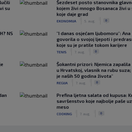
učili
Šezdeset posto stanovnika glavn
vi su
kojem živi mnogo Bosanaca živi u
koje daje grad
|
|
0
EKONOMIJA
5. aug.
BiH? NS
"I danas osjećam ljubomoru": Ana 
govorila o svojoj ljepoti i predr
koje su je pratile tokom karijere
|
|
0
TENIS
7. aug.
je
Šokantni prizori: Njemica zapalil
u Hrvatskoj, vlasnik na rubu suza;
je naših 50 godina života"
|
|
0
REGIJA
7. aug.
edan
Prefina ljetna salata od kupusa: 
savršenstvo koje najbolje paše u
meso
|
|
0
COOKING
7. aug.