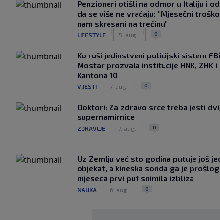
Penzioneri otišli na odmor u Italiju i odl
da se više ne vraćaju: "Mjesečni troško
nam skresani na trećinu"
|
|
0
LIFESTYLE
5. aug.
Ko ruši jedinstveni policijski sistem F
Mostar prozvala institucije HNK, ZHK i
Kantona 10
|
|
0
VIJESTI
7. aug.
Doktori: Za zdravo srce treba jesti dvi
supernamirnice
|
|
0
ZDRAVLJE
7. aug.
Uz Zemlju već sto godina putuje još j
objekat, a kineska sonda ga je prošlog
mjeseca prvi put snimila izbliza
|
|
0
NAUKA
6. aug.