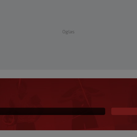
Oglas
ijama plaćali eskort
završetkom"