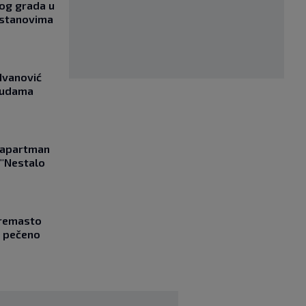
og grada u
 stanovima
Ivanović
asudama
a apartman
 "Nestalo
Kremasto
z pečeno