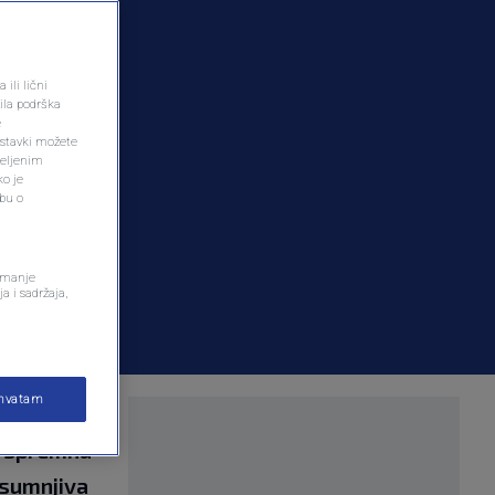
ili lični
ila podrška
e
ostavki možete
željenim
ko je
dbu o
remanje
a i sadržaja,
ihvatam
u rijeke
no spremna
 sumnjiva