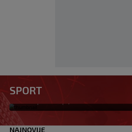
Skandal u Južnoj Koreji: Sud
SPORT
dame i "masaže sa sretnim 
|
|
0
NOGOMET
prije 7 min
NAJNOVIJE