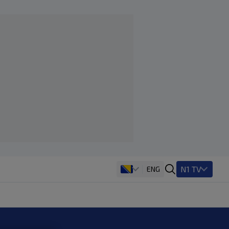
N1 TV
ENG