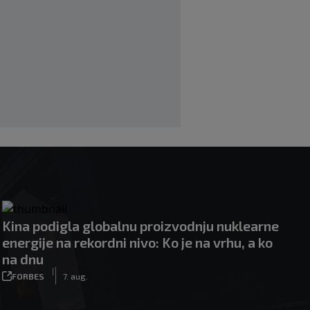
|
|
0
NOGOMET
7. aug.
Francuzi ne podržavaju Infantina, ali ga
nisu pozvali na ostavku
|
|
0
NOGOMET
7. aug.
Kina podigla globalnu proizvodnju nuklearne
energije na rekordni nivo: Ko je na vrhu, a ko
na dnu
|
FORBES
7. aug.