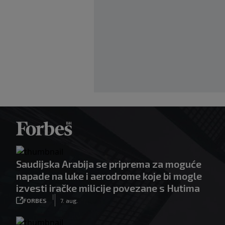
Saudijska Arabija se priprema za moguće
napade na luke i aerodrome koje bi mogle
izvesti iračke milicije povezane s Hutima
|
FORBES
7. aug.