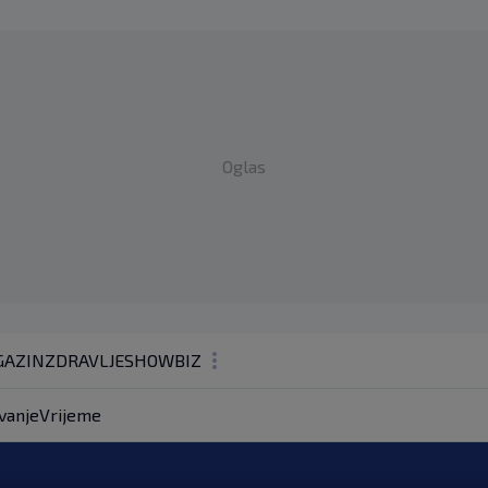
Oglas
AZIN
ZDRAVLJE
SHOWBIZ
KOLUMNE
vanje
Vrijeme