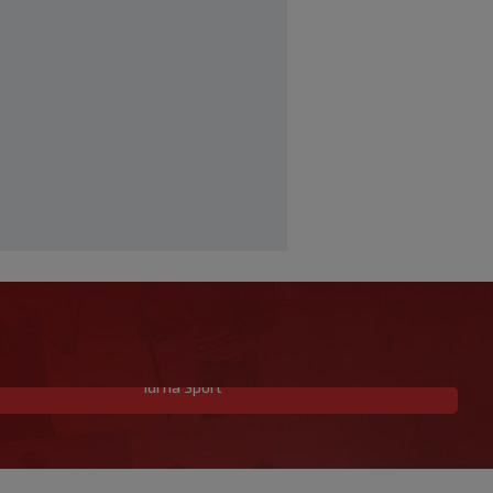
Idi na Sport
Barcelona poslala prvu ponudu za
Rodrija, Manchester City traži znatno
više
|
|
0
NOGOMET
prije 42 min