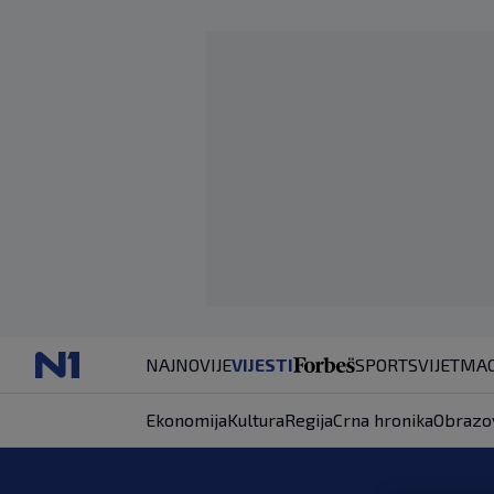
NAJNOVIJE
VIJESTI
SPORT
SVIJET
MAG
Ekonomija
Kultura
Regija
Crna hronika
Obrazo