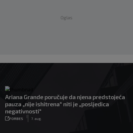
Oglas
Ariana Grande poručuje da njena predstojeća
pauza „nije ishitrena“ niti je „posljedica
negativnosti“
|
FORBES
7. aug.