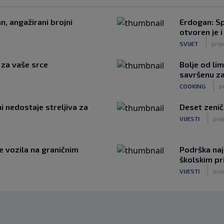
n, angažirani brojni
Erdogan: Sp
otvoren je i
|
SVIJET
prij
e za vaše srce
Bolje od li
savršenu za 
|
COOKING
p
ni nedostaje streljiva za
Deset zenič
|
VIJESTI
prij
e vozila na graničnim
Podrška naj
školskim p
|
VIJESTI
prij