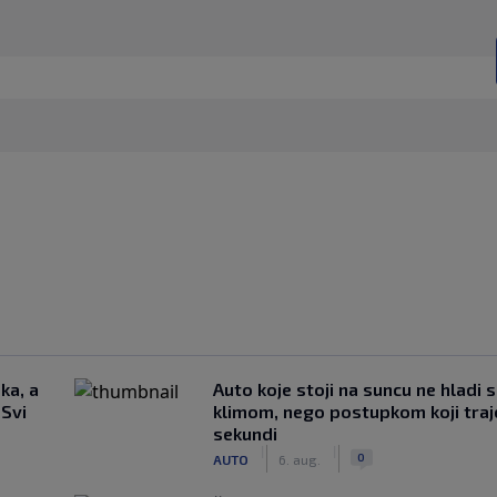
ka, a
Auto koje stoji na suncu ne hladi 
 Svi
klimom, nego postupkom koji traj
sekundi
|
|
0
AUTO
6. aug.