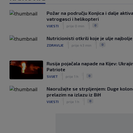
Požar na području Konjica i dalje aktiva
vatrogasci i helikopteri
|
|
0
VIJESTI
prije 0 min
Nutricionisti otkrili koje je ulje najbolj
|
|
0
ZDRAVLJE
prije 43 min
Rusija pojačala napade na Kijev: Ukraji
Patriote
|
|
0
SVIJET
prije 1 h
Naoružajte se strpljenjem: Duge kolon
prelazim na izlazu iz BiH
|
|
0
VIJESTI
prije 1 h