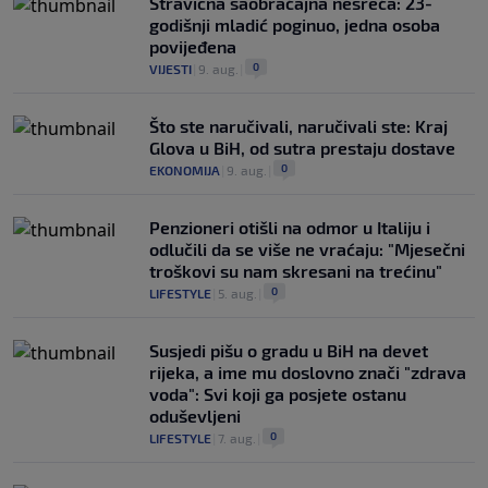
Stravična saobraćajna nesreća: 23-
godišnji mladić poginuo, jedna osoba
povijeđena
0
VIJESTI
|
9. aug.
|
Što ste naručivali, naručivali ste: Kraj
Glova u BiH, od sutra prestaju dostave
0
EKONOMIJA
|
9. aug.
|
Penzioneri otišli na odmor u Italiju i
odlučili da se više ne vraćaju: "Mjesečni
troškovi su nam skresani na trećinu"
0
LIFESTYLE
|
5. aug.
|
Susjedi pišu o gradu u BiH na devet
rijeka, a ime mu doslovno znači "zdrava
voda": Svi koji ga posjete ostanu
oduševljeni
0
LIFESTYLE
|
7. aug.
|