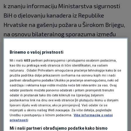
k znanju informaciju Ministarstva sigurnosti
BiH o djelovanju kanadera iz Republike
Hrvatske na gašenju požara u Širokom Brijegu,
na osnovu bilateralnog sporazuma između
Bosne i Hercegovine i Republike Hrvatske.
Brinemo o vašoj privatnosti
Mi i naši
603
partneri pohranjujemo i pristupamo osobnim podacima,
Predsjedništvo Bosne i Hercegovine traži od
kao što su pretraga web stranica ili lični identifikatori, na vašem
Ministarstva sigurnosti BiH da u budućim
računaru . Odabir Prihvatam omogućava praćenje tehnologije kako bi se
pružila podrška dolje prikazanim svrhama na osnovu kojih mi i naši
situacijama ispita mogućnost angažmana istih
partneri obrađujemo podatke Ukoliko je praćenje onemogućeno, neki od
sadržaja i reklama koje vidite možda neće biti relevantni za vas. Ovaj
ili sličnih letjelica na gašenju požara i pomoći
odabir postavki možete ponovno odabrati i pritom promijeniti trenutni
odabir ili pristanak tako što ćete kliknuti na Upravljaj željenim
civilnim organima na teritoriji Bosne i
postavkama link na dnu ove web stranice [ili plutajuću ikonu u donjem
lijevom dijelu web stranice, ako je primjenjivo]. Vaš odabir će se
Hercegovine.
mijenjati u okviru našeg Wеб локација. Za više detalja, pogledajte
Uredbu o postupanju s ličnim podacima.
Više informacija o vašoj
privatnosti
Također, od Ministarstva sigurnosti BiH se traži
Mi i naši partneri obrađujemo podatke kako bismo