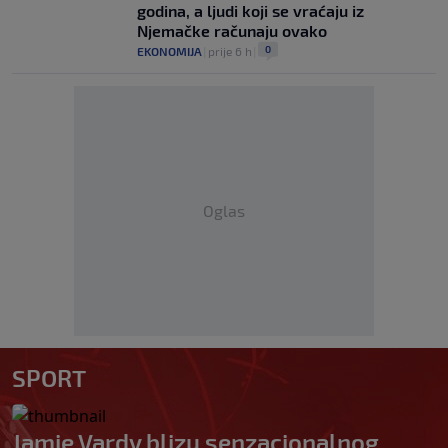
godina, a ljudi koji se vraćaju iz
Njemačke računaju ovako
0
EKONOMIJA
|
prije 6 h
|
Oglas
SPORT
Jamie Vardy blizu senzacionalnog