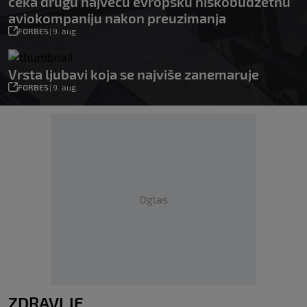
čeka drugu najveću evropsku niskobudžetnu
aviokompaniju nakon preuzimanja
FORBES
|
9. aug.
Vrsta ljubavi koja se najviše zanemaruje
FORBES
|
9. aug.
Oglas
ZDRAVLJE