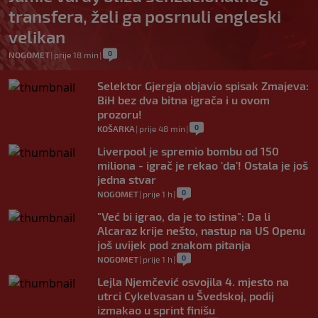
transfera, želi ga posrnuli engleski
velikan
0
NOGOMET
|
prije 18 min
|
Selektor Gjergja objavio spisak Zmajeva:
BiH bez dva bitna igrača i u ovom
prozoru!
0
KOŠARKA
|
prije 48 min
|
Liverpool je spremio bombu od 150
miliona - igrač je rekao 'da'! Ostala je još
jedna stvar
0
NOGOMET
|
prije 1 h
|
"Već bi igrao, da je to istina": Da li
Alcaraz krije nešto, nastup na US Openu
još uvijek pod znakom pitanja
0
NOGOMET
|
prije 1 h
|
Lejla Njemčević osvojila 4. mjesto na
utrci Cykelvasan u Švedskoj, podij
izmakao u sprint finišu