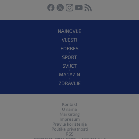
NAJNOVIJE
VIJESTI
FORBES
SPORT
SVIJET
MAGAZIN
ZDRAVLJE
Kontakt
O nama
Marketing
Impresum
Pravila korištenja
Politika privatnosti
RSS
Member of
United Media
- Copyright 2026