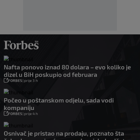
Nafta ponovo iznad 80 dolara – evo koliko je
dizel u BiH poskupio od februara
FORBES
|
prije 3 h
Počeo u poštanskom odjelu, sada vodi
kompaniju
FORBES
|
prije 4 h
Osnivač je pristao na prodaju, poznato šta