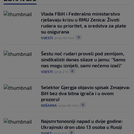
Vlada FBiH i Federalno ministarstvo
rješavaju krizu u RMU Zenica: Životi
rudara su prioritet, a sredstva za plate
su osigurana
0
VIJESTI
|
prije 49 min
|
Šestu noć rudari proveli pod zemljom,
sindikalisti danas silaze u jamu: "Samo
nas mogu iznijeti, sami nećemo izaći"
0
VIJESTI
|
prije 2 h
|
Selektor Gjergja objavio spisak Zmajeva:
BiH bez dva bitna igrača i u ovom
prozoru!
0
KOŠARKA
|
prije 48 min
|
Najsmrtonosniji napad u dvije godine:
Ukrajinski dron ubio 13 osoba u Rusiji
0
SVIJET
|
prije 3 h
|