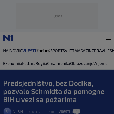
Oglas
NAJNOVIJE
VIJESTI
SPORT
SVIJET
MAGAZIN
ZDRAVLJE
S
Ekonomija
Kultura
Regija
Crna hronika
Obrazovanje
Vrijeme
Predsjedništvo, bez Dodika,
pozvalo Schmidta da pomogne
BiH u vezi sa požarima
0
N1 BiH
VIJESTI
|
16. aug. 2021. 12:18
|
|