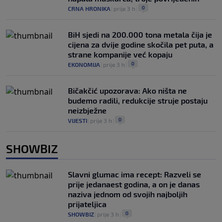
0
CRNA HRONIKA
|
prije 3 h
|
BiH sjedi na 200.000 tona metala čija je
cijena za dvije godine skočila pet puta, a
strane kompanije već kopaju
0
EKONOMIJA
|
prije 3 h
|
Bičakčić upozorava: Ako ništa ne
budemo radili, redukcije struje postaju
neizbježne
0
VIJESTI
|
prije 3 h
|
SHOWBIZ
Slavni glumac ima recept: Razveli se
prije jedanaest godina, a on je danas
naziva jednom od svojih najboljih
prijateljica
0
SHOWBIZ
|
prije 3 h
|