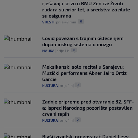
rješavaju krizu u RMU Zenica: Životi
rudara su prioritet, a sredstva za plate
su osigurana
0
VIJESTI
|
prije 49 min
|
Covid povezan s trajnim oštećenjem
dopaminskog sistema u mozgu
0
NAUKA
|
prije 1 h
|
Meksikanski solo recital u Sarajevu:
Muzički performans Abner Jairo Ortiz
Garcie
0
KULTURA
|
prije 1 h
|
Zadnje pripreme pred otvaranje 32. SFF-
a: Ispred Narodnog pozorišta postavljen
crveni tepih
0
KULTURA
|
prije 1 h
|
Bivši izraelski pregovarač Daniel Levy