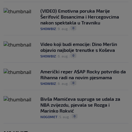
(VIDEO) Emotivna poruka Marije
Šerifović Bosancima i Hercegovcima
nakon spektakla u Travniku
0
SHOWBIZ
|
9. aug.
|
Video koji budi emocije: Dino Merlin
objavio najbolje trenutke s Koševa
0
SHOWBIZ
|
6. aug.
|
Američki reper A$AP Rocky potvrdio da
Rihanna radi na novim pjesmama
0
SHOWBIZ
|
6. aug.
|
Bivša Mamićeva supruga se udala za
NBA zvijezdu, pjevala se Rozga i
Marinko Rokvić
0
NOGOMET
|
5. aug.
|