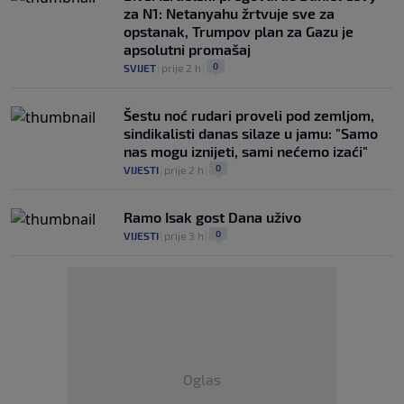
za N1: Netanyahu žrtvuje sve za
opstanak, Trumpov plan za Gazu je
apsolutni promašaj
0
SVIJET
|
prije 2 h
|
Šestu noć rudari proveli pod zemljom,
sindikalisti danas silaze u jamu: "Samo
nas mogu iznijeti, sami nećemo izaći"
0
VIJESTI
|
prije 2 h
|
Ramo Isak gost Dana uživo
0
VIJESTI
|
prije 3 h
|
Oglas