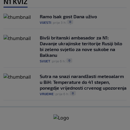
N1 KVIZ
Ramo Isak gost Dana uživo
0
VIJESTI
|
prije 3 h
|
Bivši britanski ambasador za N1:
Davanje ukrajinske teritorije Rusiji bilo
bi zeleno svjetlo za nove sukobe na
Balkanu
0
SVIJET
|
prije 6 h
|
Sutra na snazi narandžasti meteoalarm
u BiH: Temperature do 41 stepen,
ponegdje vrijednosti crvenog upozorenja
0
VRIJEME
|
prije 6 h
|