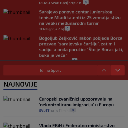
0
OSTALI SPORTOVI
|
prije 2 h
|
Sarajevo ponovo centar juniorskog
tenisa: Mladi talenti iz 25 zemalja stižu
na veliki međunarodni turnir
0
TENIS
|
prije 2 h
|
Bogoljub Zeljković nakon pobjede Borca
prozvao "sarajevsku čaršiju", zatim i
sudiju, a onda poručio: "Što je Borac jači,
buka je veća"
0
NOGOMET
|
prije 2 h
|
Nova kriza potresa FIFA-u: Gianni
Idi na Sport
Infantino je sada optužen za "obmanu"
0
NOGOMET
|
prije 2 h
|
NAJNOVIJE
Kerim Alajbegović tek stigao, a legende
Juventusa već oduševljene: "Može biti
Europski zvaničnici upozoravaju na
okosnica tima"
'nekontroliranu imigraciju' u Europu
0
NOGOMET
|
prije 2 h
|
0
SVIJET
|
prije 11 min
|
Vlada FBiH i Federalno ministarstvo