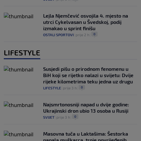
Lejla Njemčević osvojila 4. mjesto na
utrci Cykelvasan u Švedskoj, podij
izmakao u sprint finišu
0
OSTALI SPORTOVI
|
prije 2 h
|
LIFESTYLE
Susjedi pišu o prirodnom fenomenu u
BiH koji se rijetko nalazi u svijetu: Dvije
rijeke kilometrima teku jedna uz drugu
0
LIFESTYLE
|
prije 3 h
|
Najsmrtonosniji napad u dvije godine:
Ukrajinski dron ubio 13 osoba u Rusiji
0
SVIJET
|
prije 3 h
|
Masovna tuča u Laktašima: Šestorka
napala muškarca, troje povrijeđenih