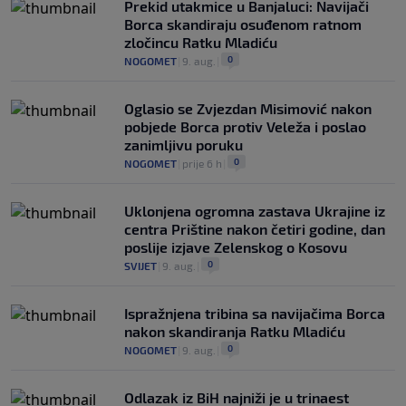
Prekid utakmice u Banjaluci: Navijači
Borca skandiraju osuđenom ratnom
zločincu Ratku Mladiću
0
NOGOMET
|
9. aug.
|
Oglasio se Zvjezdan Misimović nakon
pobjede Borca protiv Veleža i poslao
zanimljivu poruku
0
NOGOMET
|
prije 6 h
|
Uklonjena ogromna zastava Ukrajine iz
centra Prištine nakon četiri godine, dan
poslije izjave Zelenskog o Kosovu
0
SVIJET
|
9. aug.
|
Ispražnjena tribina sa navijačima Borca
nakon skandiranja Ratku Mladiću
0
NOGOMET
|
9. aug.
|
Odlazak iz BiH najniži je u trinaest