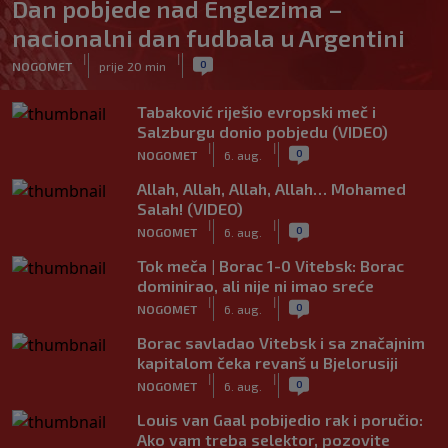
Dan pobjede nad Englezima –
nacionalni dan fudbala u Argentini
|
|
0
NOGOMET
prije 20 min
Tabaković riješio evropski meč i
Salzburgu donio pobjedu (VIDEO)
|
|
0
NOGOMET
6. aug.
Allah, Allah, Allah, Allah… Mohamed
Salah! (VIDEO)
|
|
0
NOGOMET
6. aug.
Tok meča | Borac 1-0 Vitebsk: Borac
dominirao, ali nije ni imao sreće
|
|
0
NOGOMET
6. aug.
Borac savladao Vitebsk i sa značajnim
kapitalom čeka revanš u Bjelorusiji
|
|
0
NOGOMET
6. aug.
Louis van Gaal pobijedio rak i poručio:
Ako vam treba selektor, pozovite