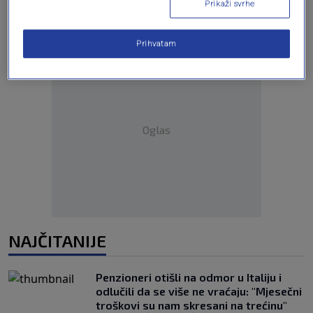
Prikaži svrhe
Prihvatam
Oglas
NAJČITANIJE
Penzioneri otišli na odmor u Italiju i
odlučili da se više ne vraćaju: "Mjesečni
troškovi su nam skresani na trećinu"