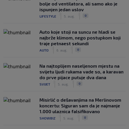
bolje od ventilatora, ali samo ako je
ispunjen jedan uslov
|
|
0
LIFESTYLE
5. aug.
Auto koje stoji na suncu ne hladi se
najbrže klimom, nego postupkom koji
traje petnaest sekundi
|
|
0
AUTO
6. aug.
Na najtoplijem naseljenom mjestu na
svijetu ljudi rukama vade so, a karavan
do prve pijace putuje dva dana
|
|
0
SVIJET
5. aug.
Misirlić o dešavanjima na Merlinovom
koncertu: Siguran sam da je najmanje
1.000 ulaznica falsifikovano
|
|
0
SHOWBIZ
5. aug.