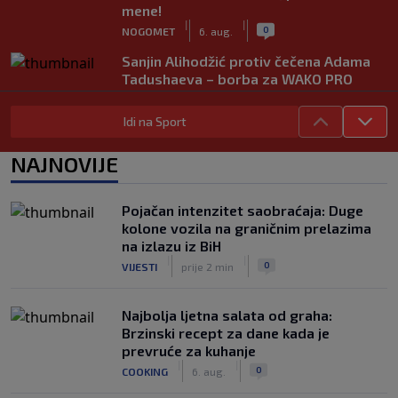
mene!
|
|
0
NOGOMET
6. aug.
Sanjin Alihodžić protiv čečena Adama
Tadushaeva – borba za WAKO PRO
titulu
|
|
0
OSTALI SPORTOVI
6. aug.
Idi na Sport
Arsenal ostaje praznih ruku: Vinícius
NAJNOVIJE
Júnior i Real Madrid postigli dogovor
|
|
0
NOGOMET
6. aug.
Pojačan intenzitet saobraćaja: Duge
Slavni klub potresa kriza: Kultni
kolone vozila na graničnim prelazima
stadion u Italiji bit će prazan na
na izlazu iz BiH
početku sezone, navijači objavili rat
|
|
0
VIJESTI
prije 2 min
upravi
|
|
0
NOGOMET
6. aug.
Najbolja ljetna salata od graha:
Brzinski recept za dane kada je
prevruće za kuhanje
|
|
0
COOKING
6. aug.