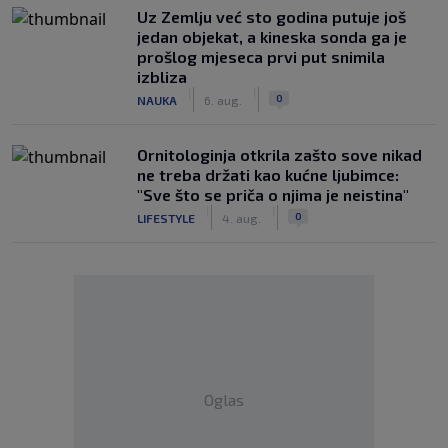
Uz Zemlju već sto godina putuje još
jedan objekat, a kineska sonda ga je
prošlog mjeseca prvi put snimila
izbliza
|
|
0
NAUKA
6. aug.
Ornitologinja otkrila zašto sove nikad
ne treba držati kao kućne ljubimce:
"Sve što se priča o njima je neistina"
|
|
0
LIFESTYLE
4. aug.
Oglas