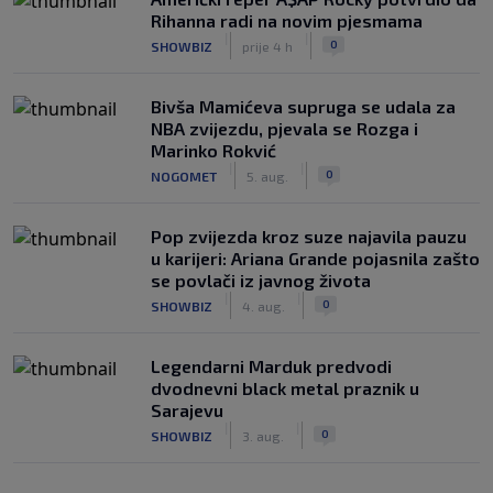
Rihanna radi na novim pjesmama
|
|
0
SHOWBIZ
prije 4 h
Bivša Mamićeva supruga se udala za
NBA zvijezdu, pjevala se Rozga i
Marinko Rokvić
|
|
0
NOGOMET
5. aug.
Pop zvijezda kroz suze najavila pauzu
u karijeri: Ariana Grande pojasnila zašto
se povlači iz javnog života
|
|
0
SHOWBIZ
4. aug.
Legendarni Marduk predvodi
dvodnevni black metal praznik u
Sarajevu
|
|
0
SHOWBIZ
3. aug.