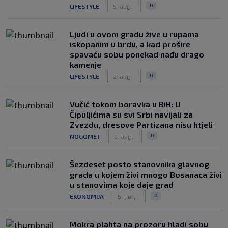
|
|
0
LIFESTYLE
5. aug.
Ljudi u ovom gradu žive u rupama
iskopanim u brdu, a kad prošire
spavaću sobu ponekad nađu drago
kamenje
|
|
0
LIFESTYLE
2. aug.
Vučić tokom boravka u BiH: U
Čipuljićima su svi Srbi navijali za
Zvezdu, dresove Partizana nisu htjeli
|
|
0
NOGOMET
6. aug.
Šezdeset posto stanovnika glavnog
grada u kojem živi mnogo Bosanaca živi
u stanovima koje daje grad
|
|
0
EKONOMIJA
5. aug.
Mokra plahta na prozoru hladi sobu