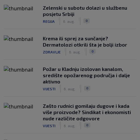
Zelenski u subotu dolazi u službenu
posjetu Srbiji
|
|
0
REGIJA
6. aug.
Krema ili sprej za sunčanje?
Dermatolozi otkrili šta je bolji izbor
|
|
0
ZDRAVLJE
6. aug.
Požar u Kladnju izolovan kanalom,
središte opožarenog područja i dalje
aktivno
|
|
0
VIJESTI
6. aug.
Zašto rudnici gomilaju dugove i kada
više proizvode? Sindikat i ekonomisti
nude različite odgovore
|
|
0
VIJESTI
6. aug.