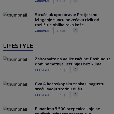
ZDRAVLJE
4. aug.
Stručnjak upozorava: Pretjerano
izlaganje suncu povećava rizik od
različitih oblika raka kože
|
|
0
ZDRAVLJE
3. aug.
LIFESTYLE
Zaboravite na velike račune: Rashladite
dom pametnije, jeftinije i bez klime
|
|
0
LIFESTYLE
5. aug.
Ova 4 horoskopska znaka u avgustu
sreću svoju srodnu dušu
|
|
0
LIFESTYLE
5. aug.
Bunar imа 3.500 stepenica koje se
spuštaju trinaest spratova, a