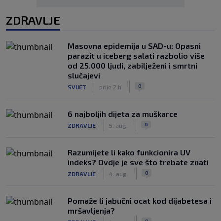
ZDRAVLJE
Masovna epidemija u SAD-u: Opasni
parazit u iceberg salati razbolio više
od 25.000 ljudi, zabilježeni i smrtni
slučajevi
|
|
0
SVIJET
prije 2 h
6 najboljih dijeta za muškarce
|
|
0
ZDRAVLJE
5. aug.
Razumijete li kako funkcionira UV
indeks? Ovdje je sve što trebate znati
|
|
0
ZDRAVLJE
4. aug.
Pomaže li jabučni ocat kod dijabetesa i
mršavljenja?
|
|
0