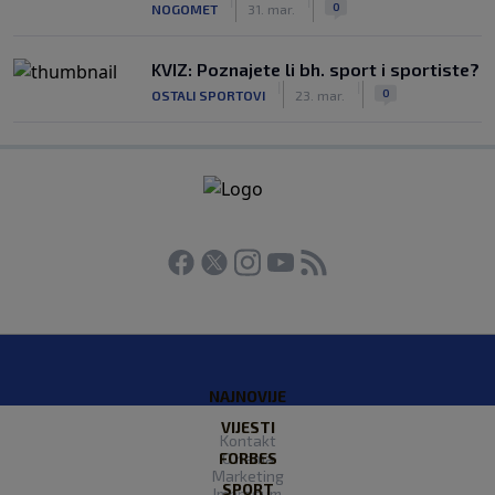
|
|
0
NOGOMET
31. mar.
KVIZ: Poznajete li bh. sport i sportiste?
|
|
0
OSTALI SPORTOVI
23. mar.
NAJNOVIJE
VIJESTI
Kontakt
FORBES
O nama
Marketing
SPORT
Impresum