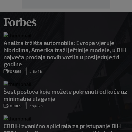
Analiza tržišta automobila: Evropa vjeruje
hibridima, Amerika traži jeftinije modele, u BiH
najveća prodaja novih vozila u posljednje tri
godine
|
FORBES
prije 1 h
Šest poslova koje možete pokrenuti od kuće uz
minimalna ulaganja
|
FORBES
prije 5 h
CBBiH zvanično aplicirala za pristupanje BiH