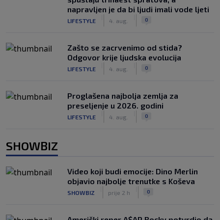
napravljen je da bi ljudi imali vode ljeti
|
|
0
LIFESTYLE
4. aug.
Zašto se zacrvenimo od stida?
Odgovor krije ljudska evolucija
|
|
0
LIFESTYLE
4. aug.
Proglašena najbolja zemlja za
preseljenje u 2026. godini
|
|
0
LIFESTYLE
4. aug.
SHOWBIZ
Video koji budi emocije: Dino Merlin
objavio najbolje trenutke s Koševa
|
|
0
SHOWBIZ
prije 2 h
Američki reper A$AP Rocky potvrdio da