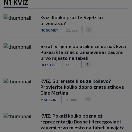
N1 KVIZ
Kviz: Koliko pratite Svjetsko
prvenstvo?
|
|
1
NOGOMET
22. jun.
Skrati vrijeme do utakmice uz naš kviz:
Pokaži šta znaš o Zmajevima i zauzmi
prvo mjesto na tabeli
|
|
1
LIFESTYLE
12. jun.
KVIZ: Spremate li se za Koševo?
Provjerite koliko dobro znate stihove
Dine Merlina
|
|
1
MAGAZIN
31. mar.
KVIZ: Pokaži koliko poznaješ
reprezentaciju Bosne i Hercegovine i
zauzmi prvo mjesto na tabeli navijača