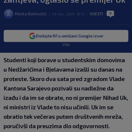
0
Melika Balihodžić
VIJESTI
|
09. dec. 2025. 19:13
|
|
Dodajte N1 u omiljeni Google izvor
Više
Studenti koji borave u studentskim domovima
u Nedžarićima i Bjelavama izašli su danas na
proteste. Skoro dva sata pred zgradom Vlade
Kantona Sarajevo pozivali su nadležne da
izađu i da im se obrate, no ni premijer Nihad Uk,
ni ministri iz Vlade to nisu učinili. Uk im se
obratio tek večeras putem društvenih mreža,
poručivši da preuzima dio odgovornosti.