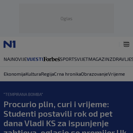
Oglas
NAJNOVIJE
VIJESTI
SPORT
SVIJET
MAGAZIN
ZDRAVLJE
Ekonomija
Kultura
Regija
Crna hronika
Obrazovanje
Vrijeme
"TEMPIRANA BOMBA"
Procurio plin, curi i vrijeme:
Studenti postavili rok od pet
dana Vladi KS za ispunjenje
zahtjeva, oglasio se premijer Uk