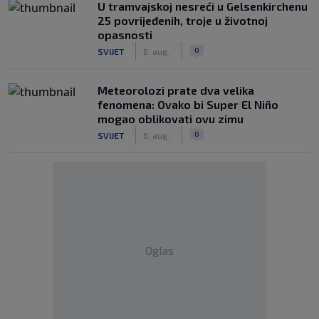
U tramvajskoj nesreći u Gelsenkirchenu
25 povrijeđenih, troje u životnoj
opasnosti
|
|
0
SVIJET
6. aug.
Meteorolozi prate dva velika
fenomena: Ovako bi Super El Niño
mogao oblikovati ovu zimu
|
|
0
SVIJET
6. aug.
Oglas