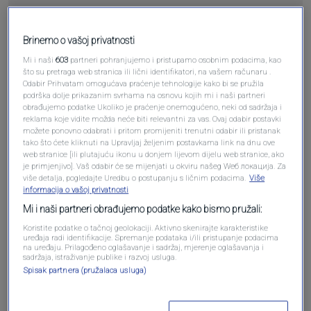
Pošalji
Brinemo o vašoj privatnosti
Mi i naši
603
partneri pohranjujemo i pristupamo osobnim podacima, kao
što su pretraga web stranica ili lični identifikatori, na vašem računaru .
Odabir Prihvatam omogućava praćenje tehnologije kako bi se pružila
podrška dolje prikazanim svrhama na osnovu kojih mi i naši partneri
obrađujemo podatke Ukoliko je praćenje onemogućeno, neki od sadržaja i
Pošalji komentar
reklama koje vidite možda neće biti relevantni za vas. Ovaj odabir postavki
možete ponovno odabrati i pritom promijeniti trenutni odabir ili pristanak
tako što ćete kliknuti na Upravljaj željenim postavkama link na dnu ove
web stranice [ili plutajuću ikonu u donjem lijevom dijelu web stranice, ako
je primjenjivo]. Vaš odabir će se mijenjati u okviru našeg Wеб локација. Za
više detalja, pogledajte Uredbu o postupanju s ličnim podacima.
Više
informacija o vašoj privatnosti
Mi i naši partneri obrađujemo podatke kako bismo pružali:
Koristite podatke o tačnoj geolokaciji. Aktivno skenirajte karakteristike
uređaja radi identifikacije. Spremanje podataka i/ili pristupanje podacima
na uređaju. Prilagođeno oglašavanje i sadržaj, mjerenje oglašavanja i
sadržaja, istraživanje publike i razvoj usluga.
Oglas
Spisak partnera (pružalaca usluga)