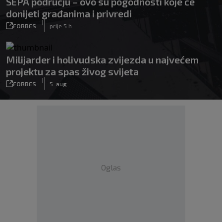
SEPA području – ovo su pogodnosti koje će
donijeti građanima i privredi
|
FORBES
prije 5 h
Milijarder i holivudska zvijezda u najvećem
projektu za spas živog svijeta
|
FORBES
5. aug.
Oglas