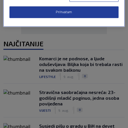
Prihvatam
NAJČITANIJE
Komarci je ne podnose, a ljude
oduševljava: Biljka koja bi trebala rasti
na svakom balkonu
|
|
0
LIFESTYLE
9. aug.
Stravična saobraćajna nesreća: 23-
godišnji mladić poginuo, jedna osoba
povijeđena
|
|
0
VIJESTI
9. aug.
Susjedi pišu o gradu u BiH na devet