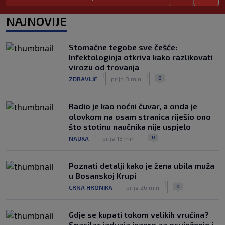
Vlahović pred velikom odlukom:
NAJNOVIJE
Beşiktaş mu nudi 10 miliona eura po
sezoni
|
|
0
NOGOMET
prije 3 h
Stomačne tegobe sve češće:
Infektologinja otkriva kako razlikovati
Kako je Gianni Infantino uspio uništiti
virozu od trovanja
Mundijal: Od fudbala do Trumpa,
|
|
0
ZDRAVLJE
prije 8 min
milijardi i rata s UEFA-om
|
|
0
NOGOMET
prije 3 h
Radio je kao noćni čuvar, a onda je
olovkom na osam stranica riješio ono
što stotinu naučnika nije uspjelo
|
|
0
NAUKA
prije 13 min
Poznati detalji kako je žena ubila muža
u Bosanskoj Krupi
|
|
0
CRNA HRONIKA
prije 26 min
Gdje se kupati tokom velikih vrućina?
Spasilac izdvaja jezero za osvježenje i