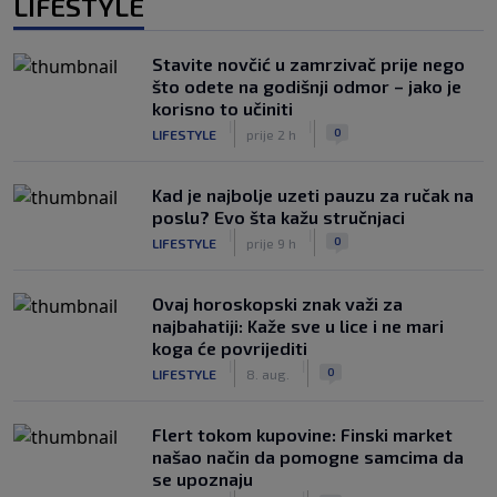
LIFESTYLE
Stavite novčić u zamrzivač prije nego
što odete na godišnji odmor – jako je
korisno to učiniti
|
|
0
LIFESTYLE
prije 2 h
Kad je najbolje uzeti pauzu za ručak na
poslu? Evo šta kažu stručnjaci
|
|
0
LIFESTYLE
prije 9 h
Ovaj horoskopski znak važi za
najbahatiji: Kaže sve u lice i ne mari
koga će povrijediti
|
|
0
LIFESTYLE
8. aug.
Flert tokom kupovine: Finski market
našao način da pomogne samcima da
se upoznaju
|
|