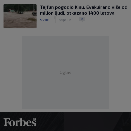
Tajfun pogodio Kinu: Evakuirano više od
milion ljudi, otkazano 1400 letova
|
|
0
SVIJET
prije 1 h
Oglas