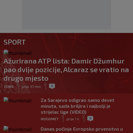
SPORT
Ažurirana ATP lista: Damir Džumhur
pao dvije pozicije, Alcaraz se vratio na
drugo mjesto
|
|
0
TENIS
prije 37 min
Za Sarajevo odigrao samo devet
minuta, sada briljira i najbolji je
strijelac lige (VIDEO)
|
|
0
NOGOMET
prije 1 h
Danas počinje Evropsko prvenstvo u