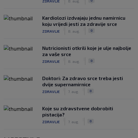
0
ZDRAVLJE
8. aug.
Kardiolozi izdvajaju jednu namirnicu
koju vrijedi jesti za zdravije srce
|
|
0
ZDRAVLJE
8. aug.
Nutricionisti otkrili koje je ulje najbolje
za vaše srce
|
|
0
ZDRAVLJE
8. aug.
Doktori: Za zdravo srce treba jesti
dvije supernamirnice
|
|
0
ZDRAVLJE
7. aug.
Koje su zdravstvene dobrobiti
pistacija?
|
|
0
ZDRAVLJE
7. aug.