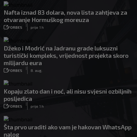
Nafta iznad 83 dolara, nova lista zahtjeva za
otvaranje Hormuškog moreuza
|
FORBES
prije 1 h
Džeko i Modrić na Jadranu grade luksuzni
turistički kompleks, vrijednost projekta skoro
milijardu eura
|
FORBES
8. aug.
Kopaju zlato dan i noć, ali nisu svjesni ozbiljnih
posljedica
|
FORBES
prije 1 h
Šta prvo uraditi ako vam je hakovan WhatsApp
nalog