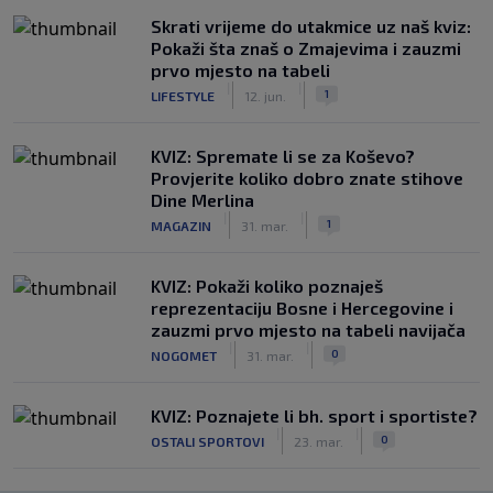
Skrati vrijeme do utakmice uz naš kviz:
Pokaži šta znaš o Zmajevima i zauzmi
prvo mjesto na tabeli
|
|
1
LIFESTYLE
12. jun.
KVIZ: Spremate li se za Koševo?
Provjerite koliko dobro znate stihove
Dine Merlina
|
|
1
MAGAZIN
31. mar.
KVIZ: Pokaži koliko poznaješ
reprezentaciju Bosne i Hercegovine i
zauzmi prvo mjesto na tabeli navijača
|
|
0
NOGOMET
31. mar.
KVIZ: Poznajete li bh. sport i sportiste?
|
|
0
OSTALI SPORTOVI
23. mar.