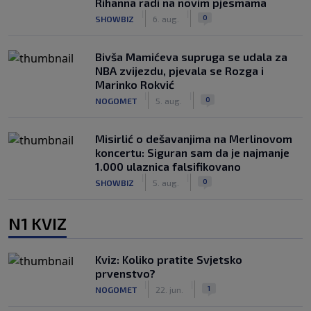
Rihanna radi na novim pjesmama
|
|
0
SHOWBIZ
6. aug.
Bivša Mamićeva supruga se udala za
NBA zvijezdu, pjevala se Rozga i
Marinko Rokvić
|
|
0
NOGOMET
5. aug.
Misirlić o dešavanjima na Merlinovom
koncertu: Siguran sam da je najmanje
1.000 ulaznica falsifikovano
|
|
0
SHOWBIZ
5. aug.
N1 KVIZ
Kviz: Koliko pratite Svjetsko
prvenstvo?
|
|
1
NOGOMET
22. jun.