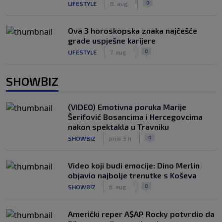
0
LIFESTYLE
8. aug.
Ova 3 horoskopska znaka najčešće
grade uspješne karijere
|
|
0
LIFESTYLE
7. aug.
SHOWBIZ
(VIDEO) Emotivna poruka Marije
Šerifović Bosancima i Hercegovcima
nakon spektakla u Travniku
|
|
0
SHOWBIZ
prije 3 h
Video koji budi emocije: Dino Merlin
objavio najbolje trenutke s Koševa
|
|
0
SHOWBIZ
6. aug.
Američki reper A$AP Rocky potvrdio da