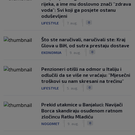
rijeka, a ime mu doslovno znači "zdrava
voda": Svi koji ga posjete ostanu
oduševljeni
|
|
0
LIFESTYLE
7. aug.
Što ste naručivali, naručivali ste: Kraj
Glova u BiH, od sutra prestaju dostave
|
|
0
EKONOMIJA
9. aug.
Penzioneri otišli na odmor u Italiju i
odlučili da se više ne vraćaju: "Mjesečni
troškovi su nam skresani na trećinu"
|
|
0
LIFESTYLE
5. aug.
Prekid utakmice u Banjaluci: Navijači
Borca skandiraju osuđenom ratnom
zločincu Ratku Mladiću
|
|
0
NOGOMET
9. aug.