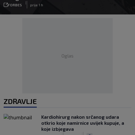
|
FORBES
prije 1 h
Oglas
ZDRAVLJE
Kardiohirurg nakon srčanog udara
otkrio koje namirnice uvijek kupuje, a
koje izbjegava
|
|