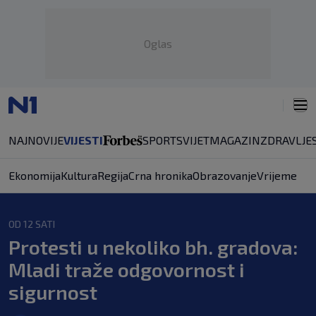
Oglas
NAJNOVIJE
VIJESTI
SPORT
SVIJET
MAGAZIN
ZDRAVLJE
Ekonomija
Kultura
Regija
Crna hronika
Obrazovanje
Vrijeme
OD 12 SATI
Protesti u nekoliko bh. gradova:
Mladi traže odgovornost i
sigurnost