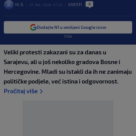
0
M. B.
VIJESTI
|
21. feb. 2026. 07:22
|
|
Dodajte N1 u omiljeni Google izvor
Više
Veliki protesti zakazani su za danas u
Sarajevu, ali u još nekoliko gradova Bosne i
Hercegovine. Mladi su istakli da ih ne zanimaju
političke podjele, već istina i odgovornost.
Pročitaj više