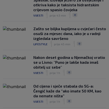
otkriva kako je taksista hidrantskim
crijevom spasio čovjeka
|
|
0
VIJESTI
prije 43 min
Zašto se biljka kupljena u cvjećari često
osuši za mjesec dana, iako je u radnji
izgledala savršeno
|
|
0
LIFESTYLE
prije 45 min
Nakon deset godina u Njemačkoj vratio
se u Livno: "Puno je lakše kada imaš
obitelj uz sebe"
|
|
0
VIJESTI
prije 1 h
Od cijena i sječe stabala do 5G-a:
Čengić kaže da “ako imate 50 KM, kao
da nemate ništa”
|
|
0
VIJESTI
prije 1 h