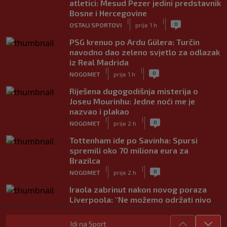
atletici: Mesud Pezer jedini predstavnik
Bosne i Hercegovine
|
|
0
OSTALI SPORTOVI
prije 1 h
PSG krenuo po Ardu Gülera: Turčin
navodno dao zeleno svjetlo za odlazak
iz Real Madrida
|
|
0
NOGOMET
prije 1 h
Riješena dugogodišnja misterija o
Joseu Mourinhu: Jedne noći me je
nazvao i plakao
|
|
0
NOGOMET
prije 2 h
Tottenham ide po Savinha: Spursi
spremili oko 70 miliona eura za
Brazilca
|
|
0
NOGOMET
prije 2 h
Iraola zabrinut nakon novog poraza
Liverpoola: "Ne možemo održati nivo
koji želimo"
|
|
0
NOGOMET
prije 2 h
Idi na Sport