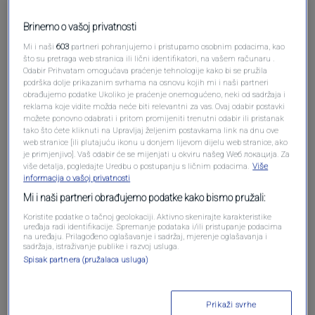
Brinemo o vašoj privatnosti
Mi i naši
603
partneri pohranjujemo i pristupamo osobnim podacima, kao
što su pretraga web stranica ili lični identifikatori, na vašem računaru .
Odabir Prihvatam omogućava praćenje tehnologije kako bi se pružila
podrška dolje prikazanim svrhama na osnovu kojih mi i naši partneri
obrađujemo podatke Ukoliko je praćenje onemogućeno, neki od sadržaja i
reklama koje vidite možda neće biti relevantni za vas. Ovaj odabir postavki
možete ponovno odabrati i pritom promijeniti trenutni odabir ili pristanak
tako što ćete kliknuti na Upravljaj željenim postavkama link na dnu ove
Oglas
web stranice [ili plutajuću ikonu u donjem lijevom dijelu web stranice, ako
je primjenjivo]. Vaš odabir će se mijenjati u okviru našeg Wеб локација. Za
više detalja, pogledajte Uredbu o postupanju s ličnim podacima.
Više
informacija o vašoj privatnosti
Mi i naši partneri obrađujemo podatke kako bismo pružali:
Koristite podatke o tačnoj geolokaciji. Aktivno skenirajte karakteristike
uređaja radi identifikacije. Spremanje podataka i/ili pristupanje podacima
na uređaju. Prilagođeno oglašavanje i sadržaj, mjerenje oglašavanja i
sadržaja, istraživanje publike i razvoj usluga.
Spisak partnera (pružalaca usluga)
Prikaži svrhe
Oglas