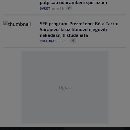
potpisali odbrambeni sporazum
0
SVIJET
|
prije 1 h
|
SFF program 'Posvećeno: Béla Tarr u
Sarajevu' kroz filmove njegovih
nekadašnjih studenata
0
KULTURA
|
prije 1 h
|
Oglas