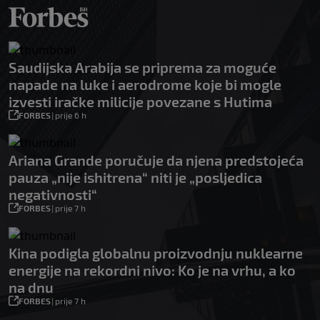
Saudijska Arabija se priprema za moguće
napade na luke i aerodrome koje bi mogle
izvesti iračke milicije povezane s Hutima
FORBES
|
prije 6 h
Ariana Grande poručuje da njena predstojeća
pauza „nije ishitrena“ niti je „posljedica
negativnosti“
FORBES
|
prije 7 h
Kina podigla globalnu proizvodnju nuklearne
energije na rekordni nivo: Ko je na vrhu, a ko
na dnu
FORBES
|
prije 7 h