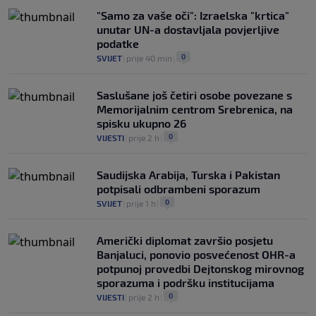
"Samo za vaše oči": Izraelska "krtica"
unutar UN-a dostavljala povjerljive
podatke
0
SVIJET
|
prije 40 min
|
Saslušane još četiri osobe povezane s
Memorijalnim centrom Srebrenica, na
spisku ukupno 26
0
VIJESTI
|
prije 2 h
|
Saudijska Arabija, Turska i Pakistan
potpisali odbrambeni sporazum
0
SVIJET
|
prije 1 h
|
Američki diplomat završio posjetu
Banjaluci, ponovio posvećenost OHR-a
potpunoj provedbi Dejtonskog mirovnog
sporazuma i podršku institucijama
0
VIJESTI
|
prije 2 h
|