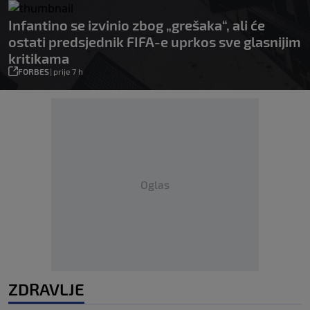
Infantino se izvinio zbog „grešaka“, ali će
ostati predsjednik FIFA-e uprkos sve glasnijim
kritikama
FORBES
|
prije 7 h
Oglas
ZDRAVLJE