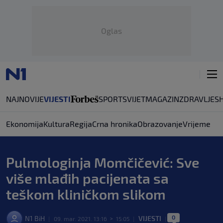
Oglas
NAJNOVIJE
VIJESTI
SPORT
SVIJET
MAGAZIN
ZDRAVLJE
S
Ekonomija
Kultura
Regija
Crna hronika
Obrazovanje
Vrijeme
Pulmologinja Momčičević: Sve
više mlađih pacijenata sa
teškom kliničkom slikom
0
N1 BiH
VIJESTI
|
09. mar. 2021. 13:16
>
15:05
|
|