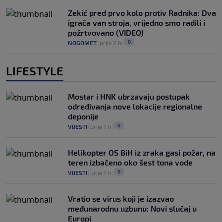
Zekić pred prvo kolo protiv Radnika: Dva
igrača van stroja, vrijedno smo radili i
požrtvovano (VIDEO)
0
NOGOMET
|
prije 2 h
|
LIFESTYLE
Mostar i HNK ubrzavaju postupak
određivanja nove lokacije regionalne
deponije
0
VIJESTI
|
prije 1 h
|
Helikopter OS BiH iz zraka gasi požar, na
teren izbačeno oko šest tona vode
0
VIJESTI
|
prije 1 h
|
Vratio se virus koji je izazvao
međunarodnu uzbunu: Novi slučaj u
Europi