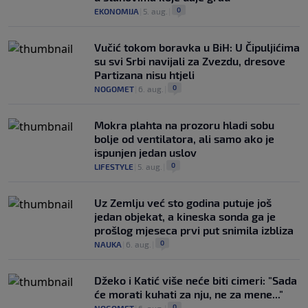
0
EKONOMIJA
|
5. aug.
|
Vučić tokom boravka u BiH: U Čipuljićima
su svi Srbi navijali za Zvezdu, dresove
Partizana nisu htjeli
0
NOGOMET
|
6. aug.
|
Mokra plahta na prozoru hladi sobu
bolje od ventilatora, ali samo ako je
ispunjen jedan uslov
0
LIFESTYLE
|
5. aug.
|
Uz Zemlju već sto godina putuje još
jedan objekat, a kineska sonda ga je
prošlog mjeseca prvi put snimila izbliza
0
NAUKA
|
6. aug.
|
Džeko i Katić više neće biti cimeri: "Sada
će morati kuhati za nju, ne za mene..."
0