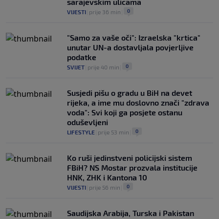
sarajevskim ulicama
0
VIJESTI
|
prije 36 min
|
"Samo za vaše oči": Izraelska "krtica"
unutar UN-a dostavljala povjerljive
podatke
0
SVIJET
|
prije 40 min
|
Susjedi pišu o gradu u BiH na devet
rijeka, a ime mu doslovno znači "zdrava
voda": Svi koji ga posjete ostanu
oduševljeni
0
LIFESTYLE
|
prije 53 min
|
Ko ruši jedinstveni policijski sistem
FBiH? NS Mostar prozvala institucije
HNK, ZHK i Kantona 10
0
VIJESTI
|
prije 56 min
|
Saudijska Arabija, Turska i Pakistan