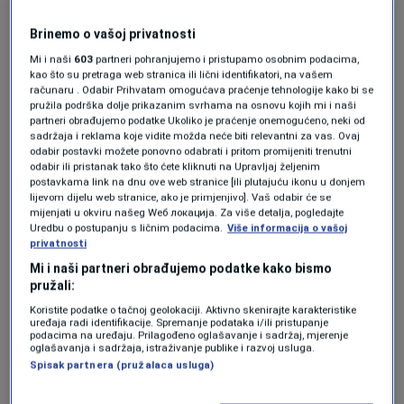
Brinemo o vašoj privatnosti
Mi i naši
603
partneri pohranjujemo i pristupamo osobnim podacima,
kao što su pretraga web stranica ili lični identifikatori, na vašem
računaru . Odabir Prihvatam omogućava praćenje tehnologije kako bi se
Više tema kao što je ova?
pružila podrška dolje prikazanim svrhama na osnovu kojih mi i naši
partneri obrađujemo podatke Ukoliko je praćenje onemogućeno, neki od
DANICA MOMČIČEVIĆ
KORONA VIRUS
KORONAVIRUS
UKC R
sadržaja i reklama koje vidite možda neće biti relevantni za vas. Ovaj
odabir postavki možete ponovno odabrati i pritom promijeniti trenutni
odabir ili pristanak tako što ćete kliknuti na Upravljaj željenim
postavkama link na dnu ove web stranice [ili plutajuću ikonu u donjem
lijevom dijelu web stranice, ako je primjenjivo]. Vaš odabir će se
mijenjati u okviru našeg Wеб локација. Za više detalja, pogledajte
Uredbu o postupanju s ličnim podacima.
Više informacija o vašoj
privatnosti
Mi i naši partneri obrađujemo podatke kako bismo
Oglas
pružali:
Koristite podatke o tačnoj geolokaciji. Aktivno skenirajte karakteristike
uređaja radi identifikacije. Spremanje podataka i/ili pristupanje
podacima na uređaju. Prilagođeno oglašavanje i sadržaj, mjerenje
oglašavanja i sadržaja, istraživanje publike i razvoj usluga.
Spisak partnera (pružalaca usluga)