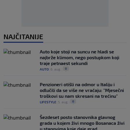
NAJČITANIJE
Auto koje stoji na suncu ne hladi se
najbrže klimom, nego postupkom koji
traje petnaest sekundi
0
AUTO
|
6. aug.
|
Penzioneri otišli na odmor u Italiju i
odlučili da se više ne vraćaju: "Mjesečni
troškovi su nam skresani na trećinu"
0
LIFESTYLE
|
5. aug.
|
Šezdeset posto stanovnika glavnog
grada u kojem živi mnogo Bosanaca živi
u stanovima koje daje grad