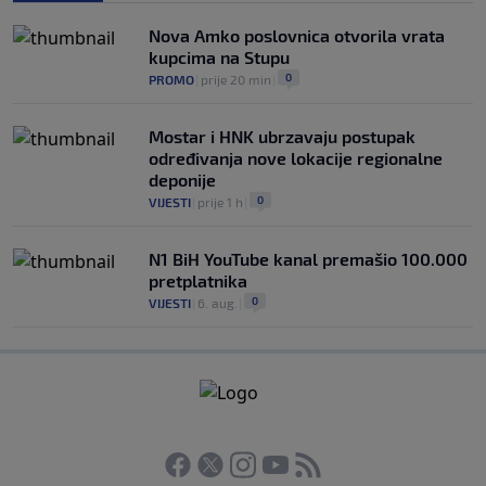
Nova Amko poslovnica otvorila vrata
kupcima na Stupu
0
PROMO
|
prije 20 min
|
Mostar i HNK ubrzavaju postupak
određivanja nove lokacije regionalne
deponije
0
VIJESTI
|
prije 1 h
|
N1 BiH YouTube kanal premašio 100.000
pretplatnika
0
VIJESTI
|
6. aug.
|