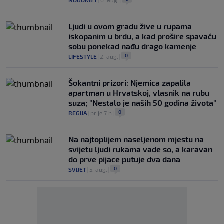
NOGOMET
|
6. aug.
|
Ljudi u ovom gradu žive u rupama
iskopanim u brdu, a kad prošire spavaću
sobu ponekad nađu drago kamenje
0
LIFESTYLE
|
2. aug.
|
Šokantni prizori: Njemica zapalila
apartman u Hrvatskoj, vlasnik na rubu
suza; "Nestalo je naših 50 godina života"
0
REGIJA
|
prije 7 h
|
Na najtoplijem naseljenom mjestu na
svijetu ljudi rukama vade so, a karavan
do prve pijace putuje dva dana
0
SVIJET
|
5. aug.
|