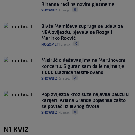
Rihanna radi na novim pjesmama
0
SHOWBIZ
|
6. aug.
|
Bivša Mamićeva supruga se udala za
NBA zvijezdu, pjevala se Rozga i
Marinko Rokvić
0
NOGOMET
|
5. aug.
|
Misirlić o dešavanjima na Merlinovom
koncertu: Siguran sam da je najmanje
1.000 ulaznica falsifikovano
0
SHOWBIZ
|
5. aug.
|
Pop zvijezda kroz suze najavila pauzu u
karijeri: Ariana Grande pojasnila zašto
se povlači iz javnog života
0
SHOWBIZ
|
4. aug.
|
N1 KVIZ