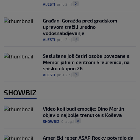
0
VIJESTI
|
prije 2 h
|
Građani Goražda pred gradskom
upravom tražili uredno
vodosnabdjevanje
0
VIJESTI
|
prije 2 h
|
Saslušane još četiri osobe povezane s
Memorijalnim centrom Srebrenica, na
spisku ukupno 26
0
VIJESTI
|
prije 2 h
|
SHOWBIZ
Video koji budi emocije: Dino Merlin
objavio najbolje trenutke s Koševa
0
SHOWBIZ
|
6. aug.
|
Američki reper A$AP Rocky potvrdio da