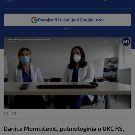
Dodajte N1 u omiljeni Google izvor
Više
N1
|
N1
Danica Momčičević, pulmologinja u UKC RS,