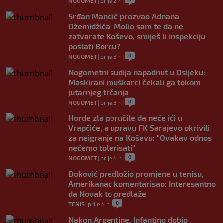
NOGOMET
|
prije 2 h
|
Srđan Mandić prozvao Adnana
Džemidžića: Molio sam te da ne
zatvarate Koševo, smiješ li inspekciju
poslati Borcu?
0
NOGOMET
|
prije 3 h
|
Nogometni sudija napadnut u Osijeku:
Maskirani muškarci čekali ga tokom
jutarnjeg trčanja
0
NOGOMET
|
prije 3 h
|
Horde zla poručile da neće ići u
Vrapčiće, a upravu FK Sarajevo okrivili
za neigranje na Koševu: "Ovakav odnos
nećemo tolerisati"
0
NOGOMET
|
prije 4 h
|
Đoković predložio promjene u tenisu,
Amerikanac komentarisao: Interesantno
da Novak to predlaže
0
TENIS
|
prije 4 h
|
Nakon Argentine, Infantino dobio