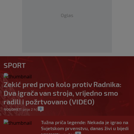
Oglas
SPORT
Zekić pred prvo kolo protiv Radnika:
Dva igrača van stroja, vrijedno smo
radili i požrtvovano (VIDEO)
0
NOGOMET
|
prije 2 h
|
Tužna priča legende: Nekada je igrao na
Svjetskom prvenstvu, danas živi u bijedi
0