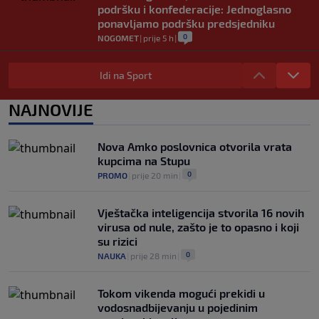
podršku i konfederacije: Jednoglasno
ponavljamo podršku predsjedniku
0
NOGOMET
|
prije 5 h
|
Tužne vijesti: Preminuo nekadašnji
prvak Jugoslavije
Idi na Sport
0
OSTALI SPORTOVI
|
prije 5 h
|
NAJNOVIJE
Pravna bitka Luke Dončića i Anamarije
Goltes seli se u Sloveniju: Spominje se
čak 50 miliona dolara
Nova Amko poslovnica otvorila vrata
0
KOŠARKA
|
prije 6 h
|
kupcima na Stupu
0
PROMO
|
prije 20 min
|
Vještačka inteligencija stvorila 16 novih
virusa od nule, zašto je to opasno i koji
su rizici
0
NAUKA
|
prije 28 min
|
Tokom vikenda mogući prekidi u
vodosnadbijevanju u pojedinim