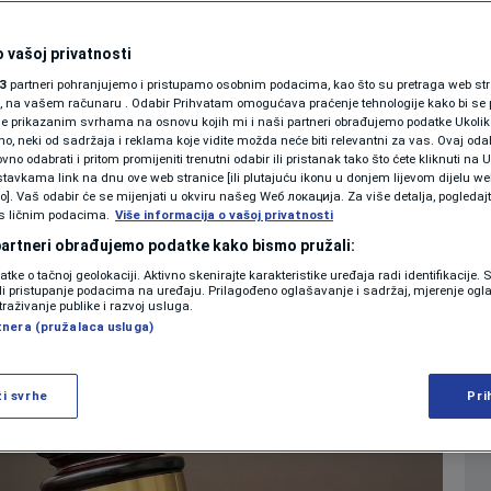
suđa u BiH: "Dobre
SHOWBIZ
KOLUMNE
 vašoj privatnosti
je 20 godina ne treba
3
partneri pohranjujemo i pristupamo osobnim podacima, kao što su pretraga web stran
ori, na vašem računaru . Odabir Prihvatam omogućava praćenje tehnologije kako bi se 
je prikazanim svrhama na osnovu kojih mi i naši partneri obrađujemo podatke Ukoliko
 neki od sadržaja i reklama koje vidite možda neće biti relevantni za vas. Ovaj odab
PODCAST
no odabrati i pritom promijeniti trenutni odabir ili pristanak tako što ćete kliknuti na U
tavkama link na dnu ove web stranice [ili plutajuću ikonu u donjem lijevom dijelu we
0
24. jan. 2025. 17:50
VIJESTI
komentara
|
|
N1 SPECIJAL
vo]. Vaš odabir će se mijenjati u okviru našeg Wеб локација. Za više detalja, pogledaj
s ličnim podacima.
Više informacija o vašoj privatnosti
FENOMENI
 partneri obrađujemo podatke kako bismo pružali:
Više
datke o tačnoj geolokaciji. Aktivno skenirajte karakteristike uređaja radi identifikacije.
NEISTRAŽENO
ili pristupanje podacima na uređaju. Prilagođeno oglašavanje i sadržaj, mjerenje ogl
traživanje publike i razvoj usluga.
tnera (pružalaca usluga)
VIRALNO
FOTO
ži svrhe
Pri
PROMO
VIDEO