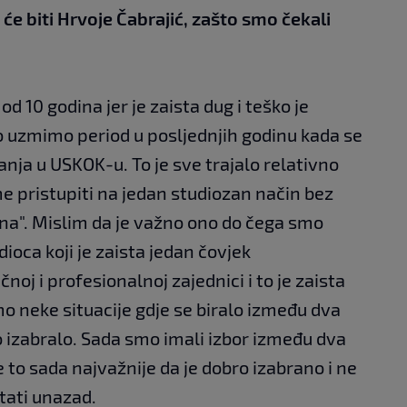
e biti Hrvoje Čabrajić, zašto smo čekali
od 10 godina jer je zaista dug i teško je
o uzmimo period u posljednjih godinu kada se
ja u USKOK-u. To je sve trajalo relativno
me pristupiti na jedan studiozan način bez
na". Mislim da je važno ono do čega smo
oca koji je zaista jedan čovjek
noj i profesionalnoj zajednici i to je zaista
mo neke situacije gdje se biralo između dva
o izabralo. Sada smo imali izbor između dva
e to sada najvažnije da je dobro izabrano i ne
tati unazad.