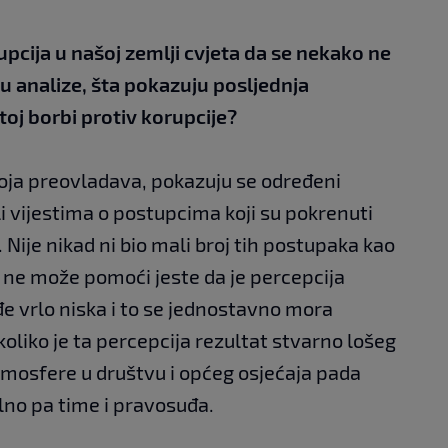
pcija u našoj zemlji cvjeta da se nekako ne
u analize, šta pokazuju posljednja
toj borbi protiv korupcije?
koja preovladava, pokazuju se određeni
i vijestima o postupcima koji su pokrenuti
Nije nikad ni bio mali broj tih postupaka kao
e ne može pomoći jeste da je percepcija
e vrlo niska i to se jednostavno mora
koliko je ta percepcija rezultat stvarno lošeg
atmosfere u društvu i općeg osjećaja pada
alno pa time i pravosuđa.