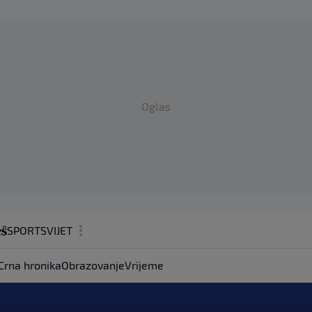
Oglas
SPORT
SVIJET
MAGAZIN
Crna hronika
Obrazovanje
Vrijeme
ZDRAVLJE