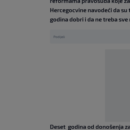
reformama pravosuđa koje zah
Hercegocvine navodeći da su te
godina dobri i da ne treba sve r
Podijeli
Deset godina od donošenja za