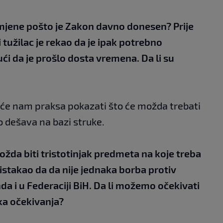
mjene pošto je Zakon davno donesen? Prije
 tužilac je rekao da je ipak potrebno
ći da je prošlo dosta vremena. Da li su
 će nam praksa pokazati što će možda trebati
to dešava na bazi struke.
možda biti tristotinjak predmeta na koje treba
ko istakao da da nije jednaka borba protiv
a i u Federaciji BiH. Da li možemo očekivati
oka očekivanja?