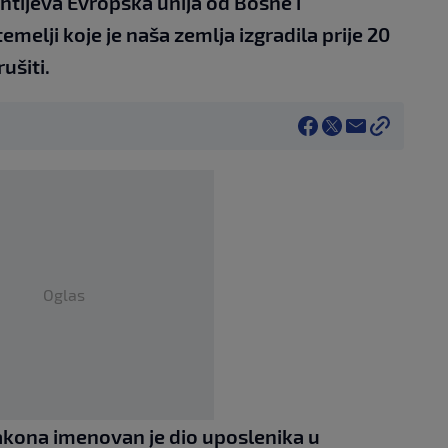
tijeva Evropska unija od Bosne i
melji koje je naša zemlja izgradila prije 20
ušiti.
Oglas
kona imenovan je dio uposlenika u