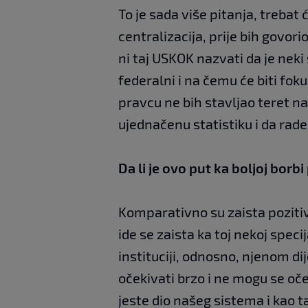
To je sada više pitanja, trebat 
centralizacija, prije bih govorio
ni taj USKOK nazvati da je neki
federalni i na čemu će biti fok
pravcu ne bih stavljao teret na
ujednačenu statistiku i da rad
Da li je ovo put ka boljoj borbi
Komparativno su zaista pozitiv
ide se zaista ka toj nekoj speci
instituciji, odnosno, njenom di
očekivati brzo i ne mogu se očeki
jeste dio našeg sistema i kao ta