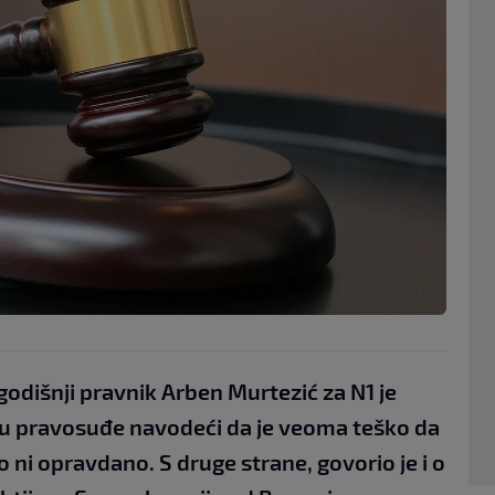
godišnji pravnik Arben Murtezić za N1 je
 u pravosuđe navodeći da je veoma teško da
ko ni opravdano. S druge strane, govorio je i o