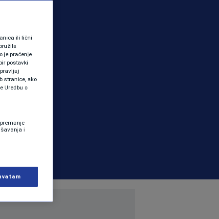
ica ili lični
pružila
 je praćenje
ir postavki
pravljaj
b stranice, ako
te Uredbu o
 Spremanje
ašavanja i
hvatam