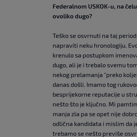
Federalnom USKOK-u, na čelu ć
ovoliko dugo?
Teško se osvrnuti na taj period 
napraviti neku hronologiju. Ev
krenulo sa postupkom imenovan
dugo, ali je i trebalo svemu to
nekog prelamanja "preko kolje
danas došli. Imamo tog rukovodi
besprijekorne reputacije u struč
nešto što je ključno. Mi pamti
manja zla pa se opet nije dobr
odlična kandidata i mislim da j
trebamo se nešto previše osvr