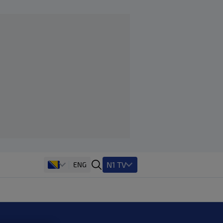
N1 TV
ENG