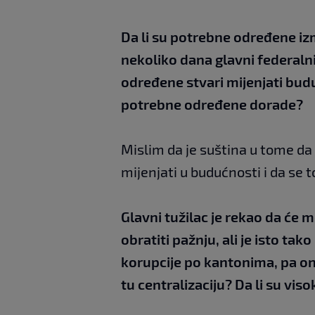
Da li su potrebne određene iz
nekoliko dana glavni federalni
određene stvari mijenjati budu
potrebne određene dorade?
Mislim da je suština u tome da
mijenjati u budućnosti i da se 
Glavni tužilac je rekao da će 
obratiti pažnju, ali je isto ta
korupcije po kantonima, pa ond
tu centralizaciju? Da li su vis