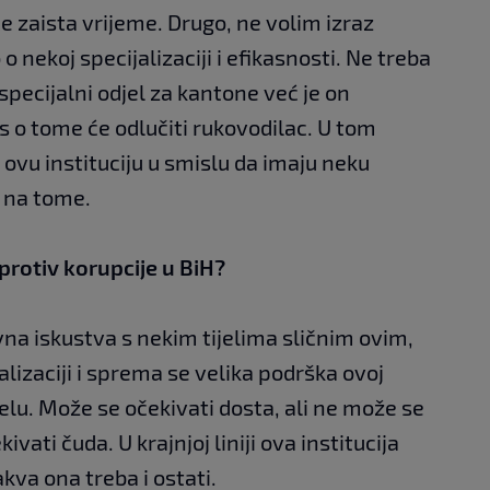
će zaista vrijeme. Drugo, ne volim izraz
 o nekoj specijalizaciji i efikasnosti. Ne treba
 specijalni odjel za kantone već je on
us o tome će odlučiti rukovodilac. U tom
 ovu instituciju u smislu da imaju neku
e na tome.
 protiv korupcije u BiH?
na iskustva s nekim tijelima sličnim ovim,
jalizaciji i sprema se velika podrška ovoj
jelu. Može se očekivati dosta, ali ne može se
vati čuda. U krajnjoj liniji ova institucija
kva ona treba i ostati.