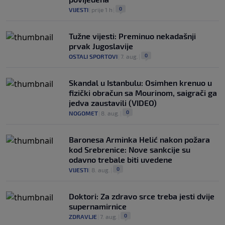
0
VIJESTI
|
prije 1 h
|
Tužne vijesti: Preminuo nekadašnji
prvak Jugoslavije
0
OSTALI SPORTOVI
|
7. aug.
|
Skandal u Istanbulu: Osimhen krenuo u
fizički obračun sa Mourinom, saigrači ga
jedva zaustavili (VIDEO)
0
NOGOMET
|
8. aug.
|
Baronesa Arminka Helić nakon požara
kod Srebrenice: Nove sankcije su
odavno trebale biti uvedene
0
VIJESTI
|
8. aug.
|
Doktori: Za zdravo srce treba jesti dvije
supernamirnice
0
ZDRAVLJE
|
7. aug.
|