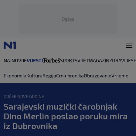
Oglas
NAJNOVIJE
VIJESTI
SPORT
SVIJET
MAGAZIN
ZDRAVLJE
S
Ekonomija
Kultura
Regija
Crna hronika
Obrazovanje
Vrijeme
DOČEK NOVE GODINE
Sarajevski muzički čarobnjak
Dino Merlin poslao poruku mira
iz Dubrovnika