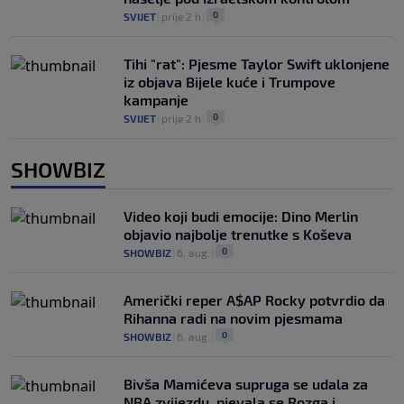
0
SVIJET
|
prije 2 h
|
Tihi "rat": Pjesme Taylor Swift uklonjene
iz objava Bijele kuće i Trumpove
kampanje
0
SVIJET
|
prije 2 h
|
SHOWBIZ
Video koji budi emocije: Dino Merlin
objavio najbolje trenutke s Koševa
0
SHOWBIZ
|
6. aug.
|
Američki reper A$AP Rocky potvrdio da
Rihanna radi na novim pjesmama
0
SHOWBIZ
|
6. aug.
|
Bivša Mamićeva supruga se udala za
NBA zvijezdu, pjevala se Rozga i