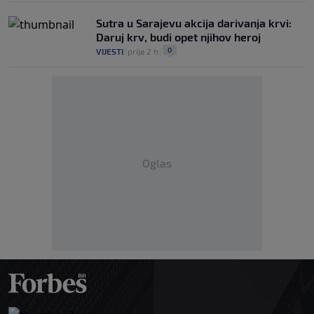
Sutra u Sarajevu akcija darivanja krvi:
Daruj krv, budi opet njihov heroj
0
VIJESTI
|
prije 2 h
|
Oglas