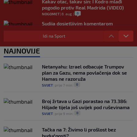
Kakav otac, takav sin: I Kodro mlađi
pogodio protiv Real Madrida (VIDEO)
0
NOGOMET
|
8. aug.
|
Sudija dosjetljivim komentarom
nasmijao publiku nakon žalbe tenisera
(VIDEO)
Idi na Sport
0
TENIS
|
8. aug.
|
NAJNOVIJE
Haos u Irskoj: Navijač utrčao na teren i
nasrnuo na gostujuće fudbalere (VIDEO)
0
NOGOMET
|
8. aug.
|
Netanyahu: Izrael odbacuje Trumpov
plan za Gazu, nema povlačenja dok se
Hamas ne razoruža
0
SVIJET
|
prije 7 min
|
Broj žrtava u Gazi porastao na 73.386:
Hiljade tijela još uvijek pod ruševinama
0
SVIJET
|
prije 9 min
|
Tačka na 7: Živimo li prošlost bez
budućnosti?