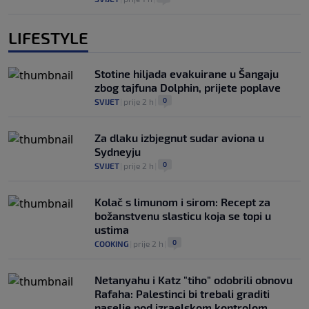
LIFESTYLE
Stotine hiljada evakuirane u Šangaju
zbog tajfuna Dolphin, prijete poplave
0
SVIJET
|
prije 2 h
|
Za dlaku izbjegnut sudar aviona u
Sydneyju
0
SVIJET
|
prije 2 h
|
Kolač s limunom i sirom: Recept za
božanstvenu slasticu koja se topi u
ustima
0
COOKING
|
prije 2 h
|
Netanyahu i Katz "tiho" odobrili obnovu
Rafaha: Palestinci bi trebali graditi
naselje pod izraelskom kontrolom