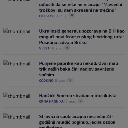
odlučili da se više ne vraćaju: "Mjesečni
troškovi su nam skresani na trećinu"
0
LIFESTYLE
|
5. aug.
|
Ukrajinski general upozorava na BiH kao
mogući novi front ruskog hibridnog rata:
Posebno izdvaja Brčko
0
VIJESTI
|
8. aug.
|
Punjene paprike kao nekad: Ovaj mali
trik naših baka čini nadjev savršeno
sočnim
0
COOKING
|
8. aug.
|
Hadžići: Smrtno stradao motociklista
0
CRNA HRONIKA
|
8. aug.
|
Stravična saobraćajna nesreća: 23-
godišnji mladić poginuo, jedna osoba
povijeđena