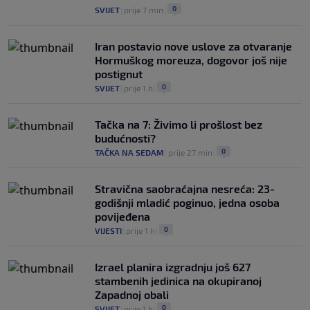
0
SVIJET
|
prije 7 min
|
Iran postavio nove uslove za otvaranje
Hormuškog moreuza, dogovor još nije
postignut
0
SVIJET
|
prije 1 h
|
Tačka na 7: Živimo li prošlost bez
budućnosti?
0
TAČKA NA SEDAM
|
prije 27 min
|
Stravična saobraćajna nesreća: 23-
godišnji mladić poginuo, jedna osoba
povijeđena
0
VIJESTI
|
prije 1 h
|
Izrael planira izgradnju još 627
stambenih jedinica na okupiranoj
Zapadnoj obali
0
SVIJET
|
prije 1 h
|