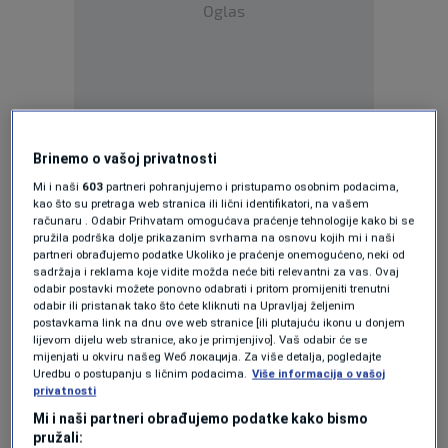
Oglas
Merlinov povratak na čuveni Stradun, simbol
Brinemo o vašoj privatnosti
Dubrovnika, nakon nezaboravnog dočeka 2018.
Mi i naši
603
partneri pohranjujemo i pristupamo osobnim podacima,
kao što su pretraga web stranica ili lični identifikatori, na vašem
godine, ovog puta dogodio se u okviru svjetske
računaru . Odabir Prihvatam omogućava praćenje tehnologije kako bi se
pružila podrška dolje prikazanim svrhama na osnovu kojih mi i naši
turneje „Mi“, a novogodišnji koncert izdvojio se
partneri obrađujemo podatke Ukoliko je praćenje onemogućeno, neki od
sadržaja i reklama koje vidite možda neće biti relevantni za vas. Ovaj
kao jedno od njenih posebnih poglavlja.
odabir postavki možete ponovno odabrati i pritom promijeniti trenutni
odabir ili pristanak tako što ćete kliknuti na Upravljaj željenim
postavkama link na dnu ove web stranice [ili plutajuću ikonu u donjem
Poseban i emotivan trenutak večeri uslijedio je
lijevom dijelu web stranice, ako je primjenjivo]. Vaš odabir će se
uoči ponoći, kada se Dino Merlin obratio publici
mijenjati u okviru našeg Wеб локација. Za više detalja, pogledajte
Uredbu o postupanju s ličnim podacima.
Više informacija o vašoj
snažnom, ali jednostavnom porukom. Njegove
privatnosti
Mi i naši partneri obrađujemo podatke kako bismo
riječi, izgovorene upravo s ovog posebnog
pružali: