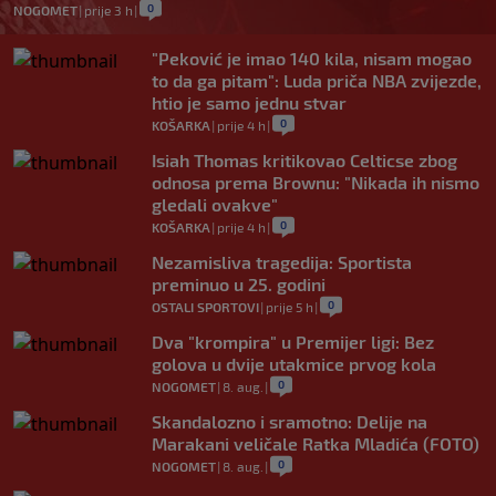
0
NOGOMET
|
prije 3 h
|
"Peković je imao 140 kila, nisam mogao
to da ga pitam": Luda priča NBA zvijezde,
htio je samo jednu stvar
0
KOŠARKA
|
prije 4 h
|
Isiah Thomas kritikovao Celticse zbog
odnosa prema Brownu: "Nikada ih nismo
gledali ovakve"
0
KOŠARKA
|
prije 4 h
|
Nezamisliva tragedija: Sportista
preminuo u 25. godini
0
OSTALI SPORTOVI
|
prije 5 h
|
Dva "krompira" u Premijer ligi: Bez
golova u dvije utakmice prvog kola
0
NOGOMET
|
8. aug.
|
Skandalozno i sramotno: Delije na
Marakani veličale Ratka Mladića (FOTO)
0
NOGOMET
|
8. aug.
|