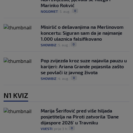
Marinko Rokvić
0
NOGOMET
|
5. aug.
|
Misirlić o dešavanjima na Merlinovom
koncertu: Siguran sam da je najmanje
1.000 ulaznica falsifikovano
0
SHOWBIZ
|
5. aug.
|
Pop zvijezda kroz suze najavila pauzu u
karijeri: Ariana Grande pojasnila zašto
se povlači iz javnog života
0
SHOWBIZ
|
4. aug.
|
N1 KVIZ
Marija Šerifović pred više hiljada
posjetitelja na Piroti zatvorila 'Dane
dijaspore 2026' u Travniku
0
VIJESTI
|
prije 3 h
|