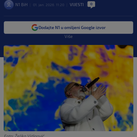
0
N1 BiH
VIJESTI
|
01. jan. 2026. 11:20
|
|
Dodajte N1 u omiljeni Google izvor
Više
Foto: Željko Vidinović