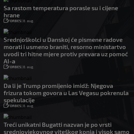
Sa rastom temperatura porasle su i cijene
hrane
FORBES
|
8. aug.
Srednjoškolci u Danskoj će pismene radove
morati i usmeno braniti, resorno ministartvo
uvodi tri hitne mjere protiv prevara uz pomoć
AI-a
FORBES
|
8. aug.
Da li je Trump promijenio imidž: Njegova
frizura tokom govora u Las Vegasu pokrenula
spekulacije
FORBES
|
8. aug.
Treći unikatni Bugatti nazvan je po vrsti
srednjovjekovnog viteškog konja i visok samo