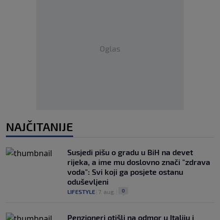
Oglas
NAJČITANIJE
Susjedi pišu o gradu u BiH na devet
rijeka, a ime mu doslovno znači "zdrava
voda": Svi koji ga posjete ostanu
oduševljeni
0
LIFESTYLE
|
7. aug.
|
Penzioneri otišli na odmor u Italiju i