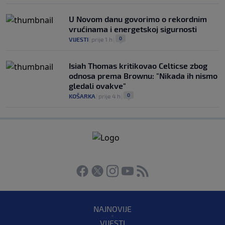
U Novom danu govorimo o rekordnim
vrućinama i energetskoj sigurnosti
0
VIJESTI
|
prije 1 h
|
Isiah Thomas kritikovao Celticse zbog
odnosa prema Brownu: "Nikada ih nismo
gledali ovakve"
0
KOŠARKA
|
prije 4 h
|
NAJNOVIJE
VIJESTI