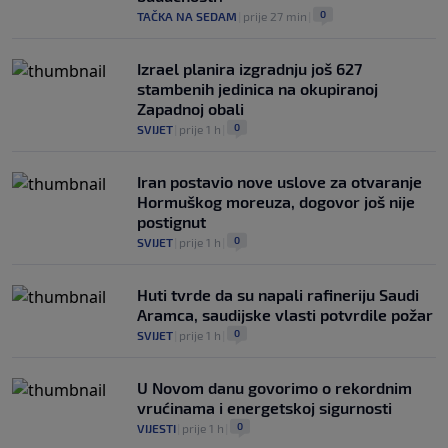
0
TAČKA NA SEDAM
|
prije 27 min
|
Izrael planira izgradnju još 627
stambenih jedinica na okupiranoj
Zapadnoj obali
0
SVIJET
|
prije 1 h
|
Iran postavio nove uslove za otvaranje
Hormuškog moreuza, dogovor još nije
postignut
0
SVIJET
|
prije 1 h
|
Huti tvrde da su napali rafineriju Saudi
Aramca, saudijske vlasti potvrdile požar
0
SVIJET
|
prije 1 h
|
U Novom danu govorimo o rekordnim
vrućinama i energetskoj sigurnosti
0
VIJESTI
|
prije 1 h
|