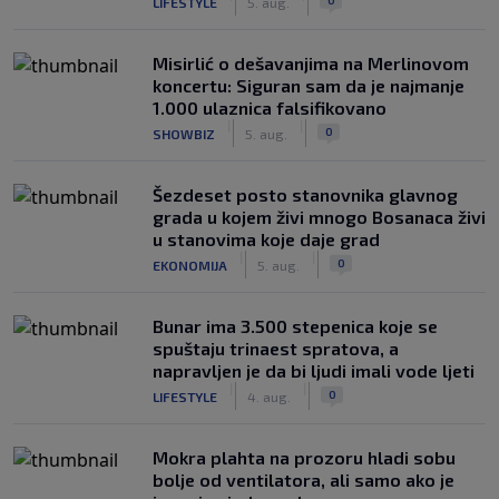
LIFESTYLE
5. aug.
Misirlić o dešavanjima na Merlinovom
koncertu: Siguran sam da je najmanje
1.000 ulaznica falsifikovano
|
|
0
SHOWBIZ
5. aug.
Šezdeset posto stanovnika glavnog
grada u kojem živi mnogo Bosanaca živi
u stanovima koje daje grad
|
|
0
EKONOMIJA
5. aug.
Bunar imа 3.500 stepenica koje se
spuštaju trinaest spratova, a
napravljen je da bi ljudi imali vode ljeti
|
|
0
LIFESTYLE
4. aug.
Mokra plahta na prozoru hladi sobu
bolje od ventilatora, ali samo ako je