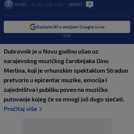
0
N1 BiH
VIJESTI
|
01. jan. 2026. 11:20
|
|
Dodajte N1 u omiljeni Google izvor
Više
Dubrovnik je u Novu godinu ušao uz
sarajevskog muzičkog čarobnjaka Dinu
Merlina, koji je vrhunskim spektaklom Stradun
pretvorio u epicentar muzike, emocija i
zajedništva i publiku poveo na muzičko
putovanje kojeg će se mnogi još dugo sjećati.
Pročitaj više