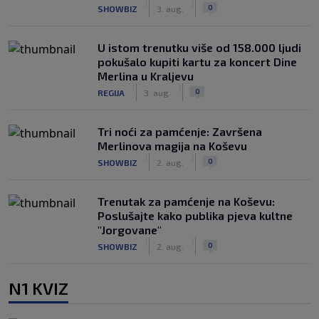
|
|
0
SHOWBIZ
3. aug.
U istom trenutku više od 158.000 ljudi
pokušalo kupiti kartu za koncert Dine
Merlina u Kraljevu
|
|
0
REGIJA
3. aug.
Tri noći za pamćenje: Završena
Merlinova magija na Koševu
|
|
0
SHOWBIZ
2. aug.
Trenutak za pamćenje na Koševu:
Poslušajte kako publika pjeva kultne
"Jorgovane"
|
|
0
SHOWBIZ
2. aug.
N1 KVIZ