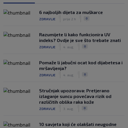
6 najboljih dijeta za muškarce
|
|
0
ZDRAVLJE
prije 2 h
Razumijete li kako funkcionira UV
indeks? Ovdje je sve što trebate znati
|
|
0
ZDRAVLJE
4. aug.
Pomaže li jabučni ocat kod dijabetesa i
mršavljenja?
|
|
0
ZDRAVLJE
4. aug.
Stručnjak upozorava: Pretjerano
izlaganje suncu povećava rizik od
različitih oblika raka kože
|
|
0
ZDRAVLJE
3. aug.
10 savjeta koji će olakšati neugodne