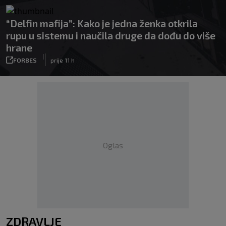
“Delfin mafija”: Kako je jedna ženka otkrila
rupu u sistemu i naučila druge da dođu do više
hrane
|
FORBES
prije 11 h
Oglas
ZDRAVLJE