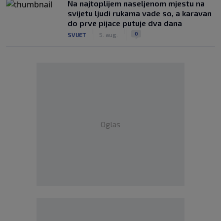
Na najtoplijem naseljenom mjestu na
svijetu ljudi rukama vade so, a karavan
do prve pijace putuje dva dana
|
|
0
SVIJET
5. aug.
Oglas