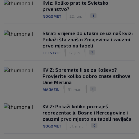
Kviz: Koliko pratite Svjetsko
prvenstvo?
|
|
1
NOGOMET
22. jun.
Skrati vrijeme do utakmice uz naš kviz:
Pokaži šta znaš o Zmajevima i zauzmi
prvo mjesto na tabeli
|
|
1
LIFESTYLE
12. jun.
KVIZ: Spremate li se za Koševo?
Provjerite koliko dobro znate stihove
Dine Merlina
|
|
1
MAGAZIN
31. mar.
KVIZ: Pokaži koliko poznaješ
reprezentaciju Bosne i Hercegovine i
zauzmi prvo mjesto na tabeli navijača
|
|
0
NOGOMET
31. mar.