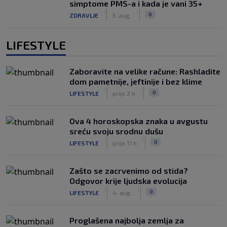
simptome PMS-a i kada je vani 35+
|
|
0
ZDRAVLJE
3. aug.
LIFESTYLE
Zaboravite na velike račune: Rashladite
dom pametnije, jeftinije i bez klime
|
|
0
LIFESTYLE
prije 2 h
Ova 4 horoskopska znaka u avgustu
sreću svoju srodnu dušu
|
|
0
LIFESTYLE
prije 11 h
Zašto se zacrvenimo od stida?
Odgovor krije ljudska evolucija
|
|
0
LIFESTYLE
4. aug.
Proglašena najbolja zemlja za