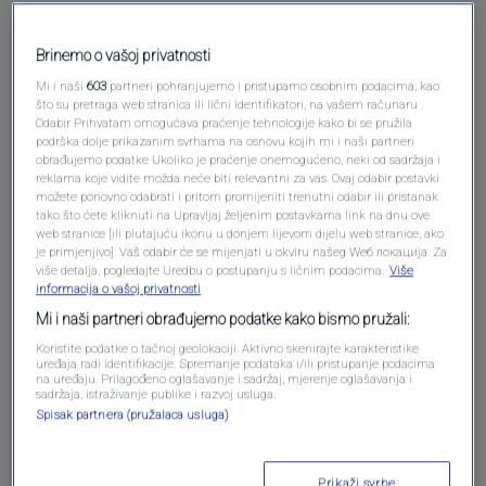
Pošalji komentar
Brinemo o vašoj privatnosti
Mi i naši
603
partneri pohranjujemo i pristupamo osobnim podacima, kao
što su pretraga web stranica ili lični identifikatori, na vašem računaru .
Odabir Prihvatam omogućava praćenje tehnologije kako bi se pružila
podrška dolje prikazanim svrhama na osnovu kojih mi i naši partneri
obrađujemo podatke Ukoliko je praćenje onemogućeno, neki od sadržaja i
reklama koje vidite možda neće biti relevantni za vas. Ovaj odabir postavki
možete ponovno odabrati i pritom promijeniti trenutni odabir ili pristanak
tako što ćete kliknuti na Upravljaj željenim postavkama link na dnu ove
web stranice [ili plutajuću ikonu u donjem lijevom dijelu web stranice, ako
je primjenjivo]. Vaš odabir će se mijenjati u okviru našeg Wеб локација. Za
više detalja, pogledajte Uredbu o postupanju s ličnim podacima.
Više
Oglas
informacija o vašoj privatnosti
Mi i naši partneri obrađujemo podatke kako bismo pružali:
Koristite podatke o tačnoj geolokaciji. Aktivno skenirajte karakteristike
uređaja radi identifikacije. Spremanje podataka i/ili pristupanje podacima
na uređaju. Prilagođeno oglašavanje i sadržaj, mjerenje oglašavanja i
sadržaja, istraživanje publike i razvoj usluga.
Spisak partnera (pružalaca usluga)
Prikaži svrhe