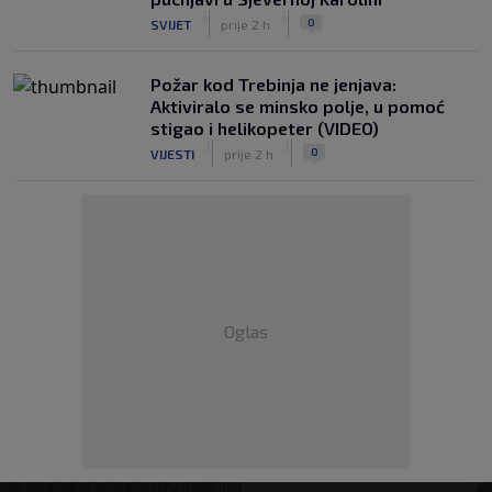
|
|
0
SVIJET
prije 2 h
Požar kod Trebinja ne jenjava:
Aktiviralo se minsko polje, u pomoć
stigao i helikopeter (VIDEO)
|
|
0
VIJESTI
prije 2 h
Oglas