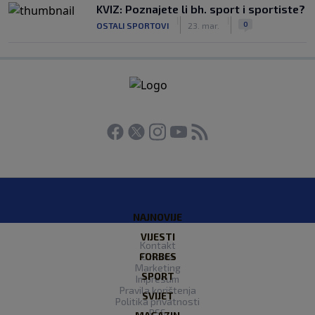
KVIZ: Poznajete li bh. sport i sportiste?
|
|
0
OSTALI SPORTOVI
23. mar.
NAJNOVIJE
VIJESTI
Kontakt
FORBES
O nama
Marketing
SPORT
Impresum
Pravila korištenja
SVIJET
Politika privatnosti
RSS