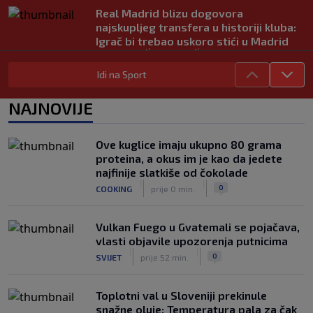
Real Madrid blizu dogovora
najskupljeg transfera u historiji kluba:
Igrač bi trebao uskoro stići u Madrid
|
|
0
NOGOMET
prije 1 h
Idi na Sport
Lara Gut-Behrami završila karijeru:
Jedna od najvećih skijašica svih
NAJNOVIJE
vremena rekla "zbogom"
|
|
0
OSTALI SPORTOVI
prije 1 h
Ove kuglice imaju ukupno 80 grama
Predsjednik FIFA-e ne odustaje od
proteina, a okus im je kao da jedete
svojih planova: Otkriveno šta je
najfinije slatkiše od čokolade
ponudio Marokancima za podršku
|
|
|
|
0
COOKING
prije 0 min.
0
NOGOMET
prije 2 h
Vulkan Fuego u Gvatemali se pojačava,
vlasti objavile upozorenja putnicima
|
|
0
SVIJET
prije 52 min.
Toplotni val u Sloveniji prekinule
snažne oluje: Temperatura pala za čak