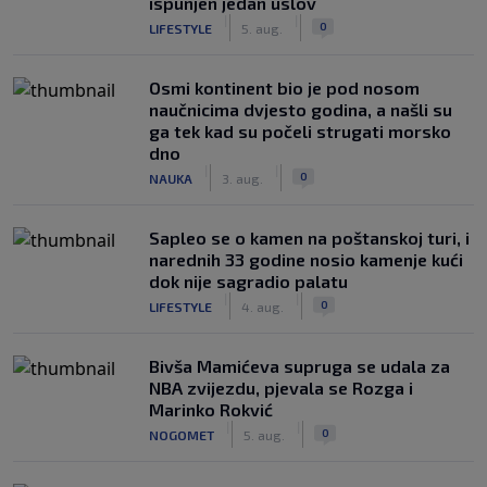
ispunjen jedan uslov
|
|
0
LIFESTYLE
5. aug.
Osmi kontinent bio je pod nosom
naučnicima dvjesto godina, a našli su
ga tek kad su počeli strugati morsko
dno
|
|
0
NAUKA
3. aug.
Saplео se o kamen na poštanskoj turi, i
narednih 33 godine nosio kamenje kući
dok nije sagradio palatu
|
|
0
LIFESTYLE
4. aug.
Bivša Mamićeva supruga se udala za
NBA zvijezdu, pjevala se Rozga i
Marinko Rokvić
|
|
0
NOGOMET
5. aug.