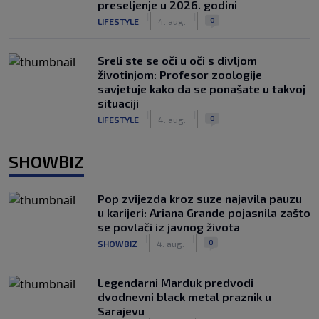
preseljenje u 2026. godini
|
|
0
LIFESTYLE
4. aug.
Sreli ste se oči u oči s divljom
životinjom: Profesor zoologije
savjetuje kako da se ponašate u takvoj
situaciji
|
|
0
LIFESTYLE
4. aug.
SHOWBIZ
Pop zvijezda kroz suze najavila pauzu
u karijeri: Ariana Grande pojasnila zašto
se povlači iz javnog života
|
|
0
SHOWBIZ
4. aug.
Legendarni Marduk predvodi
dvodnevni black metal praznik u
Sarajevu