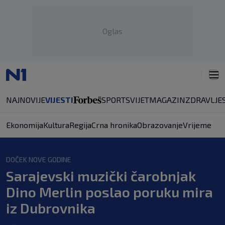
Oglas
NAJNOVIJE
VIJESTI
SPORT
SVIJET
MAGAZIN
ZDRAVLJE
Ekonomija
Kultura
Regija
Crna hronika
Obrazovanje
Vrijeme
DOČEK NOVE GODINE
Sarajevski muzički čarobnjak
Dino Merlin poslao poruku mira
iz Dubrovnika