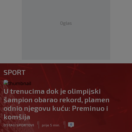
Oglas
SPORT
U trenucima dok je olimpijski
šampion obarao rekord, plamen
odnio njegovu kuću: Preminuo i
komšija
|
|
0
OSTALI SPORTOVI
prije 5 min.