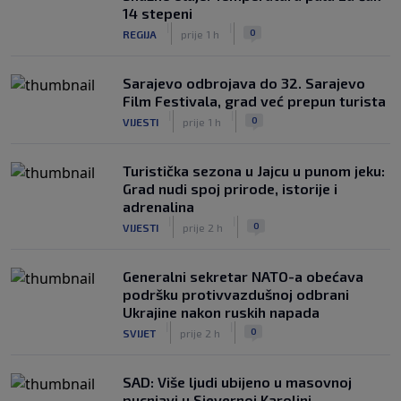
14 stepeni
|
|
0
REGIJA
prije 1 h
Sarajevo odbrojava do 32. Sarajevo
Film Festivala, grad već prepun turista
|
|
0
VIJESTI
prije 1 h
Turistička sezona u Jajcu u punom jeku:
Grad nudi spoj prirode, istorije i
adrenalina
|
|
0
VIJESTI
prije 2 h
Generalni sekretar NATO-a obećava
podršku protivvazdušnoj odbrani
Ukrajine nakon ruskih napada
|
|
0
SVIJET
prije 2 h
SAD: Više ljudi ubijeno u masovnoj
pucnjavi u Sjevernoj Karolini