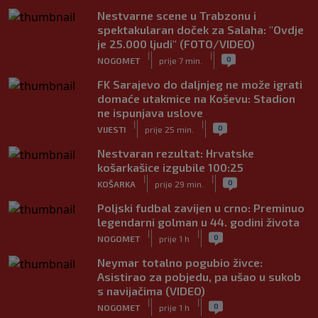
Nestvarne scene u Trabzonu i
spektakularan doček za Salaha: "Ovdje
je 25.000 ljudi" (FOTO/VIDEO)
|
|
0
NOGOMET
prije 7 min.
FK Sarajevo do daljnjeg ne može igrati
domaće utakmice na Koševu: Stadion
ne ispunjava uslove
|
|
0
VIJESTI
prije 25 min.
Nestvaran rezultat: Hrvatske
košarkašice izgubile 100:25
|
|
0
KOŠARKA
prije 29 min.
Poljski fudbal zavijen u crno: Preminuo
legendarni golman u 44. godini života
|
|
0
NOGOMET
prije 1 h
Neymar totalno pogubio živce:
Asistirao za pobjedu, pa ušao u sukob
s navijačima (VIDEO)
|
|
0
NOGOMET
prije 1 h