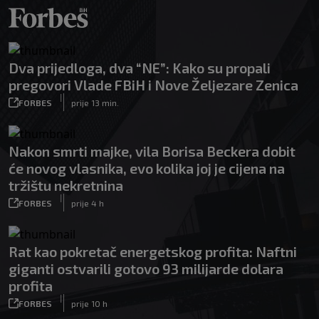
Dva prijedloga, dva “NE”: Kako su propali
pregovori Vlade FBiH i Nove Željezare Zenica
|
FORBES
prije 13 min.
Nakon smrti majke, vila Borisa Beckera dobit
će novog vlasnika, evo kolika joj je cijena na
tržištu nekretnina
|
FORBES
prije 4 h
Rat kao pokretač energetskog profita: Naftni
giganti ostvarili gotovo 93 milijarde dolara
profita
|
FORBES
prije 10 h