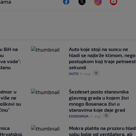
ežama
 u BiH na
Auto koje stoji na suncu ne
mu
hladi se najbrže klimom, nego
ava voda":
postupkom koji traje petnaest
stanu
sekundi
0
AUTO
|
6. aug.
|
 odmor u
Šezdeset posto stanovnika
e više ne
glavnog grada u kojem živi
roškovi su
mnogo Bosanaca živi u
ćinu"
stanovima koje daje grad
0
EKONOMIJA
|
5. aug.
|
emica
Mokra plahta na prozoru hlad
 Hrvatskoj,
sobu bolje od ventilatora, ali