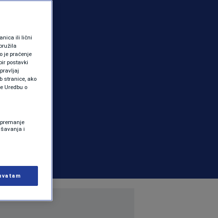
ica ili lični
pružila
 je praćenje
ir postavki
pravljaj
b stranice, ako
te Uredbu o
 Spremanje
ašavanja i
hvatam