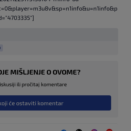
t=0&player=m3u8v&sp=n1info&u=n1info&p
d="4703335"]
O
OJE MIŠLJENJE O OVOME?
skusiji ili pročitaj komentare
koji će ostaviti komentar