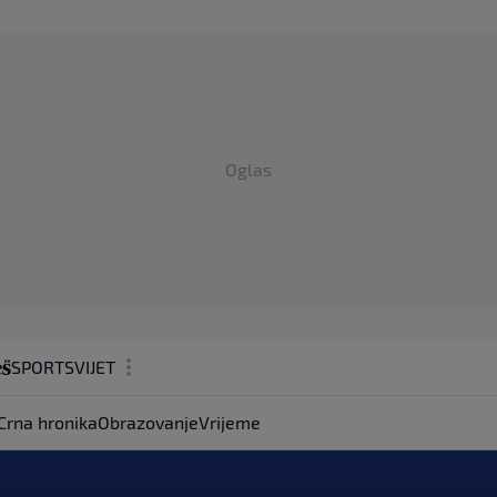
Oglas
SPORT
SVIJET
MAGAZIN
Crna hronika
Obrazovanje
Vrijeme
ZDRAVLJE