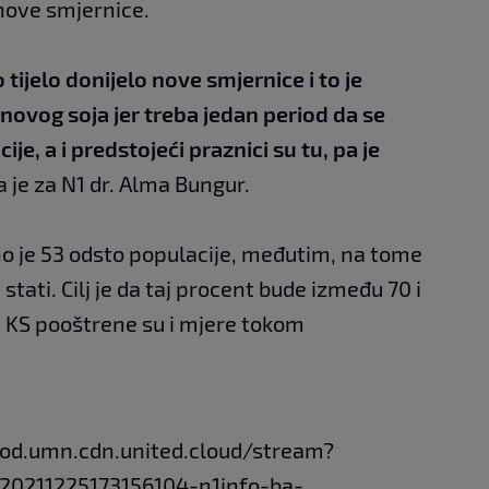
nove smjernice.
tijelo donijelo nove smjernice i to je
novog soja jer treba jedan period da se
ije, a i predstojeći praznici su tu, pa je
la je za N1 dr. Alma Bungur.
o je 53 odsto populacije, međutim, na tome
tati. Cilj je da taj procent bude između 70 i
u KS pooštrene su i mjere tokom
vod.umn.cdn.united.cloud/stream?
120211225173156104-n1info-ba-