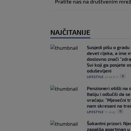
Pratite nas na društvenim mr
NAJČITANIJE
Susjedi pišu o gradu
devet rijeka, a ime 
doslovno znači "zdr
Svi koji ga posjete o
oduševljeni
0
LIFESTYLE
|
prije 6 h
|
Penzioneri otišli na
Italiju i odlučili da s
vraćaju: "Mjesečni t
nam skresani na tre
0
LIFESTYLE
|
5. aug.
|
Šokantni prizori: Nj
zapalila apartman u