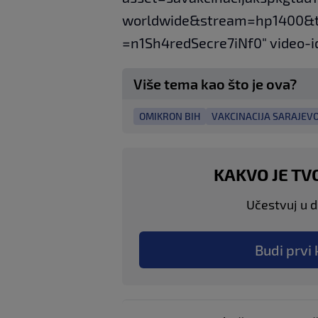
worldwide&stream=hp1400&
=n1Sh4redSecre7iNf0" video-i
Više tema kao što je ova?
OMIKRON BIH
VAKCINACIJA SARAJEV
KAKVO JE TV
Učestvuj u di
Budi prvi 