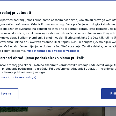
premaju za omikron:
SHOWBIZ
KOLUMNE
 vašoj privatnosti
akcinaciju u tržnom
3
partneri pohranjujemo i pristupamo osobnim podacima, kao što su pretraga web stran
ori, na vašem računaru . Odabir Prihvatam omogućava praćenje tehnologije kako bi se 
je prikazanim svrhama na osnovu kojih mi i naši partneri obrađujemo podatke Ukoliko
 neki od sadržaja i reklama koje vidite možda neće biti relevantni za vas. Ovaj odab
PODCAST
no odabrati i pritom promijeniti trenutni odabir ili pristanak tako što ćete kliknuti na U
tavkama link na dnu ove web stranice [ili plutajuću ikonu u donjem lijevom dijelu we
0
VIJESTI
komentara
|
|
N1 SPECIJAL
vo]. Vaš odabir će se mijenjati u okviru našeg Wеб локација. Za više detalja, pogledaj
s ličnim podacima.
Više informacija o vašoj privatnosti
FENOMENI
 partneri obrađujemo podatke kako bismo pružali:
Više
datke o tačnoj geolokaciji. Aktivno skenirajte karakteristike uređaja radi identifikacije.
NEISTRAŽENO
ili pristupanje podacima na uređaju. Prilagođeno oglašavanje i sadržaj, mjerenje ogl
traživanje publike i razvoj usluga.
tnera (pružalaca usluga)
VIRALNO
FOTO
ži svrhe
Pri
PROMO
VIDEO