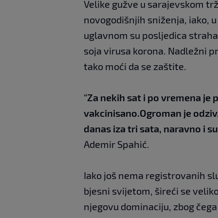
Velike gužve u sarajevskom tržn
novogodišnjih sniženja, iako, u 
uglavnom su posljedica straha
soja virusa korona. Nadležni p
tako moći da se zaštite.
“
Za nekih sat i po vremena je
vakcinisano.Ogroman je odziv,
danas iza tri sata, naravno i s
Ademir Spahić.
Iako još nema registrovanih sl
bjesni svijetom, šireći se vel
njegovu dominaciju, zbog čega