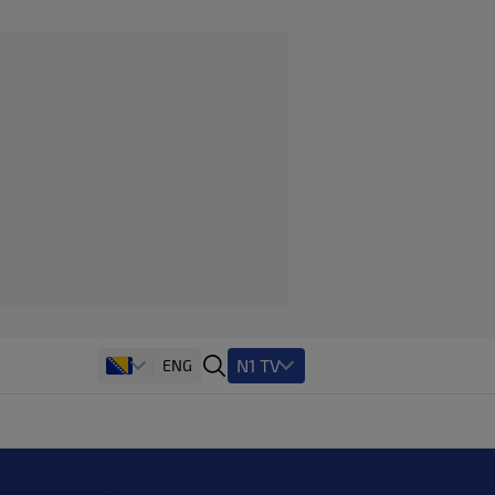
N1 TV
ENG