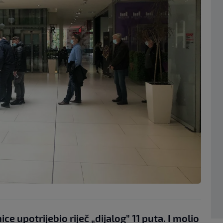
ce upotrijebio riječ „dijalog” 11 puta. I molio