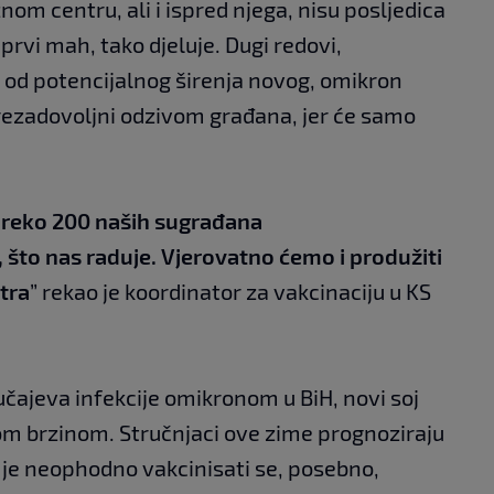
om centru, ali i ispred njega, nisu posljedica
prvi mah, tako djeluje. Dugi redovi,
 od potencijalnog širenja novog, omikron
rezadovoljni odzivom građana, jer će samo
 preko 200 naših sugrađana
 što nas raduje. Vjerovatno ćemo i produžiti
utra
” rekao je koordinator za vakcinaciju u KS
učajeva infekcije omikronom u BiH, novi soj
ikom brzinom. Stručnjaci ove zime prognoziraju
 je neophodno vakcinisati se, posebno,