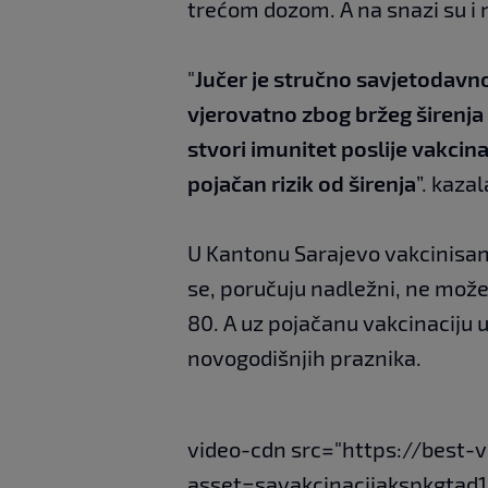
trećom dozom. A na snazi su i 
"
Jučer je stručno savjetodavno 
vjerovatno zbog bržeg širenja 
stvori imunitet poslije vakcinac
pojačan rizik od širenja
”. kaza
U Kantonu Sarajevo vakcinisan
se, poručuju nadležni, ne može s
80. A uz pojačanu vakcinaciju 
novogodišnjih praznika.
video-cdn src="https://best-
asset=savakcinacijakspkgtad