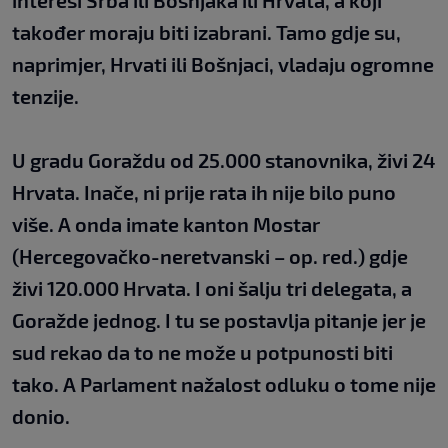
interesi Srba ili Bošnjaka ili Hrvata, a koji
također moraju biti izabrani. Tamo gdje su,
naprimjer, Hrvati ili Bošnjaci, vladaju ogromne
tenzije.
U gradu Goraždu od 25.000 stanovnika, živi 24
Hrvata. Inače, ni prije rata ih nije bilo puno
više. A onda imate kanton Mostar
(Hercegovačko-neretvanski – op. red.) gdje
živi 120.000 Hrvata. I oni šalju tri delegata, a
Goražde jednog. I tu se postavlja pitanje jer je
sud rekao da to ne može u potpunosti biti
tako. A Parlament nažalost odluku o tome nije
donio.