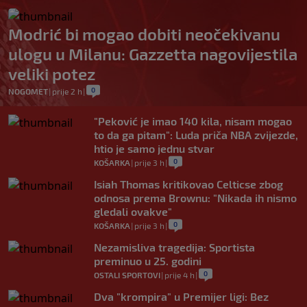
Modrić bi mogao dobiti neočekivanu
ulogu u Milanu: Gazzetta nagovijestila
veliki potez
0
NOGOMET
|
prije 2 h
|
"Peković je imao 140 kila, nisam mogao
to da ga pitam": Luda priča NBA zvijezde,
htio je samo jednu stvar
0
KOŠARKA
|
prije 3 h
|
Isiah Thomas kritikovao Celticse zbog
odnosa prema Brownu: "Nikada ih nismo
gledali ovakve"
0
KOŠARKA
|
prije 3 h
|
Nezamisliva tragedija: Sportista
preminuo u 25. godini
0
OSTALI SPORTOVI
|
prije 4 h
|
Dva "krompira" u Premijer ligi: Bez