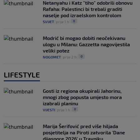
Netanyahu i Katz "tiho" odobrili obnovu
Rafaha: Palestinci bi trebali graditi
naselje pod izraelskom kontrolom
0
SVIJET
|
prije 1 h
|
Modrić bi mogao dobiti neočekivanu
ulogu u Milanu: Gazzetta nagovijestila
veliki potez
0
NOGOMET
|
prije 2 h
|
LIFESTYLE
Gosti iz regiona okupirali Jahorinu,
mnogi zbog popusta umjesto mora
izabrali planinu
0
VIJESTI
|
prije 1 h
|
Marija Šerifović pred više hiljada
posjetitelja na Piroti zatvorila 'Dane
dijaspore 2026' u Travniku