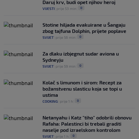
Daruj krv, budi opet njihov heroj
0
VIJESTI
|
prije 53 min
|
Stotine hiljada evakuirane u Šangaju
zbog tajfuna Dolphin, prijete poplave
0
SVIJET
|
prije 56 min
|
Za dlaku izbjegnut sudar aviona u
Sydneyju
0
SVIJET
|
prije 59 min
|
Kolač s limunom i sirom: Recept za
božanstvenu slasticu koja se topi u
ustima
0
COOKING
|
prije 1 h
|
Netanyahu i Katz "tiho" odobrili obnovu
Rafaha: Palestinci bi trebali graditi
naselje pod izraelskom kontrolom
0
SVIJET
|
prije 1 h
|