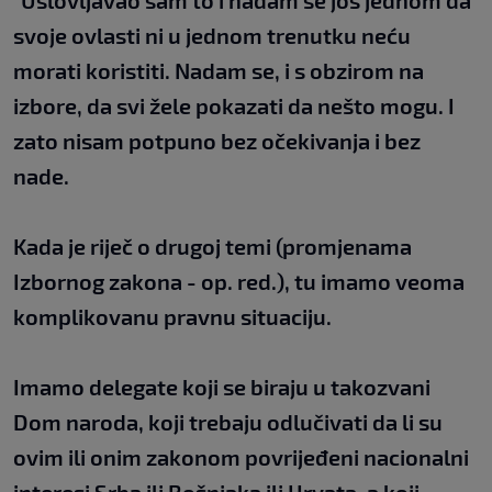
"Uslovljavao sam to i nadam se još jednom da
svoje ovlasti ni u jednom trenutku neću
morati koristiti. Nadam se, i s obzirom na
izbore, da svi žele pokazati da nešto mogu. I
zato nisam potpuno bez očekivanja i bez
nade.
Kada je riječ o drugoj temi (promjenama
Izbornog zakona - op. red.), tu imamo veoma
komplikovanu pravnu situaciju.
Imamo delegate koji se biraju u takozvani
Dom naroda, koji trebaju odlučivati ​​da li su
ovim ili onim zakonom povrijeđeni nacionalni