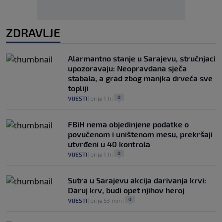
ZDRAVLJE
Alarmantno stanje u Sarajevu, stručnjaci
upozoravaju: Neopravdana sječa
stabala, a grad zbog manjka drveća sve
topliji
0
VIJESTI
|
prije 1 h
|
FBiH nema objedinjene podatke o
povučenom i uništenom mesu, prekršaji
utvrđeni u 40 kontrola
0
VIJESTI
|
prije 1 h
|
Sutra u Sarajevu akcija darivanja krvi:
Daruj krv, budi opet njihov heroj
0
VIJESTI
|
prije 53 min
|