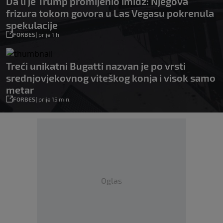
Da li je Trump promijenio imidž: Njegova
frizura tokom govora u Las Vegasu pokrenula
spekulacije
FORBES
|
prije 1 h
Treći unikatni Bugatti nazvan je po vrsti
srednjovjekovnog viteškog konja i visok samo
metar
FORBES
|
prije 15 min.
Oglas