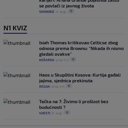
se povlači iz javnog života
0
SHOWBIZ
|
4. aug.
|
N1 KVIZ
Isiah Thomas kritikovao Celticse zbog
odnosa prema Brownu: "Nikada ih nismo
gledali ovakve"
0
KOŠARKA
|
prije 3 h
|
Haos u Skupštini Kosova: Kurtija gađali
jajima, sjednica prekinuta
0
REGIJA
|
prije 4 h
|
Tačka na 7: Živimo li prošlost bez
budućnosti ?
0
VIJESTI
|
8. aug.
|