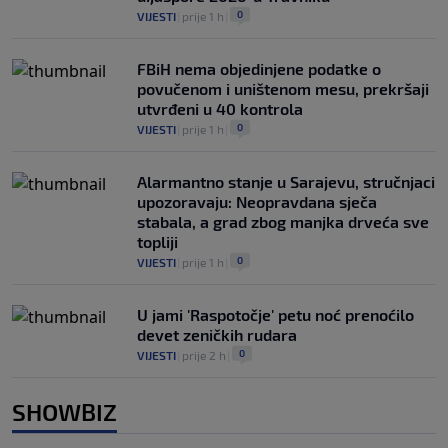
0
VIJESTI
|
prije 1 h
|
FBiH nema objedinjene podatke o
povučenom i uništenom mesu, prekršaji
utvrđeni u 40 kontrola
0
VIJESTI
|
prije 1 h
|
Alarmantno stanje u Sarajevu, stručnjaci
upozoravaju: Neopravdana sječa
stabala, a grad zbog manjka drveća sve
topliji
0
VIJESTI
|
prije 1 h
|
U jami 'Raspotočje' petu noć prenoćilo
devet zeničkih rudara
0
VIJESTI
|
prije 2 h
|
SHOWBIZ