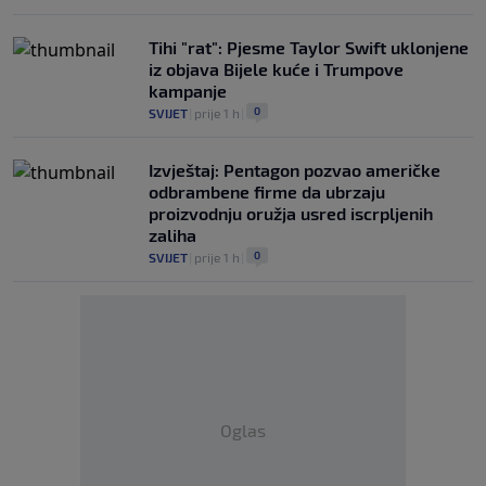
Tihi "rat": Pjesme Taylor Swift uklonjene
iz objava Bijele kuće i Trumpove
kampanje
0
SVIJET
|
prije 1 h
|
Izvještaj: Pentagon pozvao američke
odbrambene firme da ubrzaju
proizvodnju oružja usred iscrpljenih
zaliha
0
SVIJET
|
prije 1 h
|
Oglas