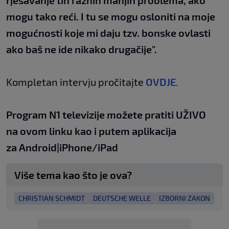
rješavanje tih raznih manjih problema, ako
mogu tako reći. I tu se mogu osloniti na moje
mogućnosti koje mi daju tzv. bonske ovlasti
ako baš ne ide nikako drugačije".
Kompletan intervju pročitajte
OVDJE
.
Program N1 televizije možete pratiti UŽIVO
na
ovom linku
kao i putem aplikacija
za
An
droid
|
iPhone/iPad
Više tema kao što je ova?
CHRISTIAN SCHMIDT
DEUTSCHE WELLE
IZBORNI ZAKON