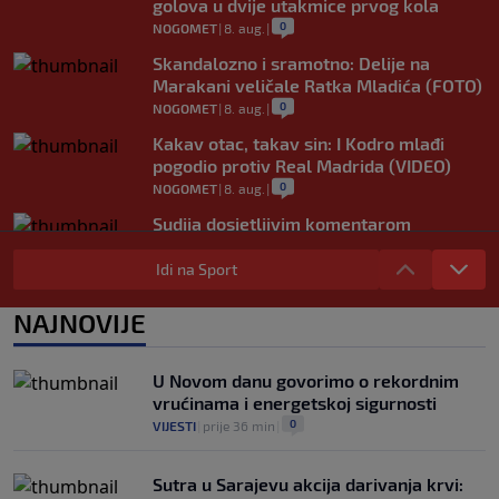
golova u dvije utakmice prvog kola
0
NOGOMET
|
8. aug.
|
Skandalozno i sramotno: Delije na
Marakani veličale Ratka Mladića (FOTO)
0
NOGOMET
|
8. aug.
|
Kakav otac, takav sin: I Kodro mlađi
pogodio protiv Real Madrida (VIDEO)
0
NOGOMET
|
8. aug.
|
Sudija dosjetljivim komentarom
nasmijao publiku nakon žalbe tenisera
(VIDEO)
Idi na Sport
0
TENIS
|
8. aug.
|
NAJNOVIJE
Haos u Irskoj: Navijač utrčao na teren i
nasrnuo na gostujuće fudbalere (VIDEO)
0
NOGOMET
|
8. aug.
|
U Novom danu govorimo o rekordnim
vrućinama i energetskoj sigurnosti
0
VIJESTI
|
prije 36 min
|
Sutra u Sarajevu akcija darivanja krvi: