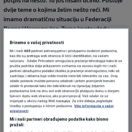
potpis na nešto. To još nisam učinio. Postoje
dvije teme o kojima želim nešto reći. Mi
imamo dramatičnu situaciju u Federaciji
Bosne i Hercegovine. Tamo imate vladu,
predsjednika i potpredsjednika. Nijedan
Brinemo o vašoj privatnosti
uopće nije izabran u posljednje četiri godine
Mi i naši
603
partneri pohranjujemo i pristupamo osobnim podacima,
jer je izbor blokiran. Tu je još uvijek stari
kao što su pretraga web stranica ili lični identifikatori, na vašem
računaru . Odabir Prihvatam omogućava praćenje tehnologije kako bi se
predsjednik koji je izabran 2014. godine.
pružila podrška dolje prikazanim svrhama na osnovu kojih mi i naši
partneri obrađujemo podatke Ukoliko je praćenje onemogućeno, neki od
sadržaja i reklama koje vidite možda neće biti relevantni za vas. Ovaj
odabir postavki možete ponovno odabrati i pritom promijeniti trenutni
Postoji Ustavni sud u Federaciji. Koliko ima
odabir ili pristanak tako što ćete kliknuti na Upravljaj željenim
postavkama link na dnu ove web stranice [ili plutajuću ikonu u donjem
sudaca? Devet. Koliko ih je imenovano? Pet.
lijevom dijelu web stranice, ako je primjenjivo]. Vaš odabir će se
mijenjati u okviru našeg Wеб локација. Za više detalja, pogledajte
Zašto je to tako? To je zato jer onaj ko je
Uredbu o postupanju s ličnim podacima.
Više informacija o vašoj
privatnosti
prelazni predsjednik (entiteta FBiH - op.red.)
Mi i naši partneri obrađujemo podatke kako bismo
ili vršitelj dužnosti ne proslijeđuje prijedloge
pružali: