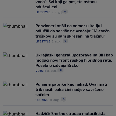
voda": Svi koji ga posjete ostanu
oduševljeni
0
LIFESTYLE
|
7. aug.
|
Penzioneri otišli na odmor u Italiju i
odlučili da se više ne vraćaju: "Mjesečni
troškovi su nam skresani na trećinu"
0
LIFESTYLE
|
5. aug.
|
Ukrajinski general upozorava na BiH kao
mogući novi front ruskog hibridnog rata:
Posebno izdvaja Brčko
0
VIJESTI
|
8. aug.
|
Punjene paprike kao nekad: Ovaj mali
trik naših baka čini nadjev savršeno
sočnim
0
COOKING
|
8. aug.
|
Hadžići: Smrtno stradao motociklista