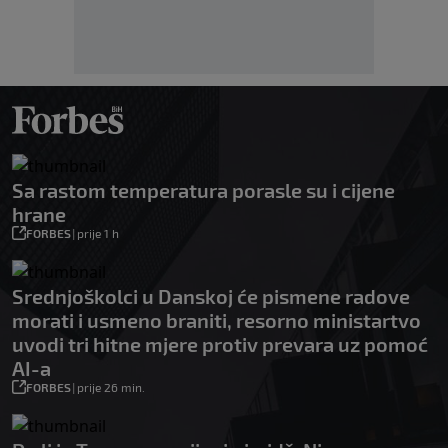
Sa rastom temperatura porasle su i cijene
hrane
FORBES
|
prije 1 h
Srednjoškolci u Danskoj će pismene radove
morati i usmeno braniti, resorno ministartvo
uvodi tri hitne mjere protiv prevara uz pomoć
AI-a
FORBES
|
prije 26 min.