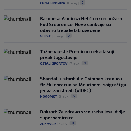
0
CRNA HRONIKA
|
8. aug.
|
Baronesa Arminka Helić nakon požara
kod Srebrenice: Nove sankcije su
odavno trebale biti uvedene
0
VIJESTI
|
8. aug.
|
Tužne vijesti: Preminuo nekadašnji
prvak Jugoslavije
0
OSTALI SPORTOVI
|
7. aug.
|
Skandal u Istanbulu: Osimhen krenuo u
fizički obračun sa Mourinom, saigrači ga
jedva zaustavili (VIDEO)
0
NOGOMET
|
8. aug.
|
Doktori: Za zdravo srce treba jesti dvije
supernamirnice
0
ZDRAVLJE
|
7. aug.
|