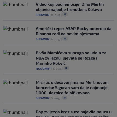
Video koji budi emocije: Dino Merlin
objavio najbolje trenutke s Koševa
0
SHOWBIZ
|
6. aug.
|
Američki reper A$AP Rocky potvrdio da
Rihanna radi na novim pjesmama
0
SHOWBIZ
|
6. aug.
|
Bivša Mamićeva supruga se udala za
NBA zvijezdu, pjevala se Rozga i
Marinko Rokvić
0
NOGOMET
|
5. aug.
|
Misirlić o dešavanjima na Merlinovom
koncertu: Siguran sam da je najmanje
1.000 ulaznica falsifikovano
0
SHOWBIZ
|
5. aug.
|
Pop zvijezda kroz suze najavila pauzu u
karijeri: Ariana Grande pojasnila zašto