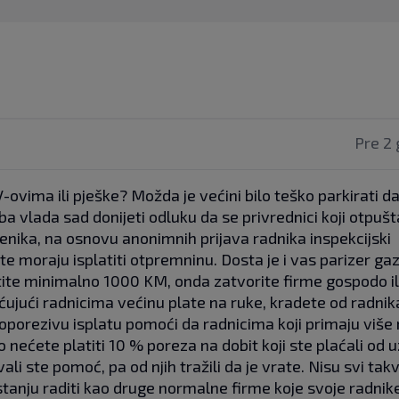
Pre 2 
-ovima ili pješke? Možda je većini bilo teško parkirati da
eba vlada sad donijeti odluku da se privrednici koji otpušt
lenika, na osnovu anonimnih prijava radnika inspekcijski
 moraju isplatiti otpremninu. Dosta je i vas parizer gaz
tite minimalno 1000 KM, onda zatvorite firme gospodo ili
ujući radnicima većinu plate na ruke, kradete od radnik
oporezivu isplatu pomoći da radnicima koji primaju više
 nećete platiti 10 % poreza na dobit koji ste plaćali od 
li ste pomoć, pa od njih tražili da je vrate. Nisu svi takvi
 stanju raditi kao druge normalne firme koje svoje radnik