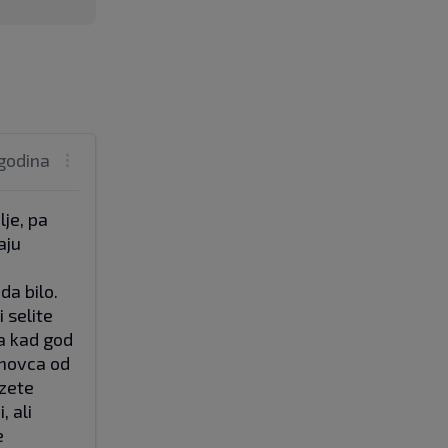
godina
lje, pa
aju
da bilo.
 selite
a kad god
 novca od
uzete
, ali
e