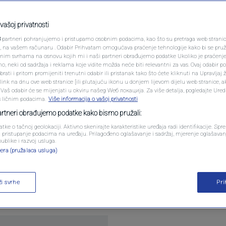
PODCAST
 prokomentarisao
N1 SPECIJAL
vašoj privatnosti
a minimalnu platu"
3
partneri pohranjujemo i pristupamo osobnim podacima, kao što su pretraga web stranica 
FENOMENI
ri, na vašem računaru . Odabir Prihvatam omogućava praćenje tehnologije kako bi se pruž
anim svrhama na osnovu kojih mi i naši partneri obrađujemo podatke Ukoliko je praćenj
ar
 neki od sadržaja i reklama koje vidite možda neće biti relevantni za vas. Ovaj odabir p
NEISTRAŽENO
ati i pritom promijeniti trenutni odabir ili pristanak tako što ćete kliknuti na Upravljaj 
ink na dnu ove web stranice [ili plutajuću ikonu u donjem lijevom dijelu web stranice, a
VIRALNO
. Vaš odabir će se mijenjati u okviru našeg Wеб локација. Za više detalja, pogledajte Ure
s ličnim podacima.
Više informacija o vašoj privatnosti
FOTO
partneri obrađujemo podatke kako bismo pružali:
atke o tačnoj geolokaciji. Aktivno skenirajte karakteristike uređaja radi identifikacije. Sp
PROMO
li pristupanje podacima na uređaju. Prilagođeno oglašavanje i sadržaj, mjerenje oglašavanj
publike i razvoj usluga.
a koji su održani ispred zgrade Vlade Federacije 
era (pružalaca usluga)
VIDEO
 području ovog bh. entiteta oglasili su se iz
nke na čijem je čelu federalni premijer Nermin Nik
ži svrhe
Pr