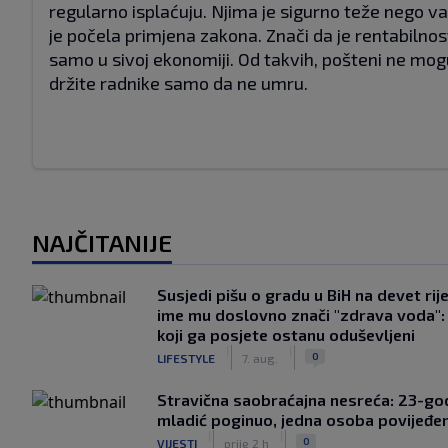
regularno isplaćuju. Njima je sigurno teže nego v
je počela primjena zakona. Znači da je rentabilno
samo u sivoj ekonomiji. Od takvih, pošteni ne mogu
držite radnike samo da ne umru.
NAJČITANIJE
Susjedi pišu o gradu u BiH na devet rije
ime mu doslovno znači "zdrava voda":
koji ga posjete ostanu oduševljeni
|
|
0
LIFESTYLE
7. aug.
Stravična saobraćajna nesreća: 23-god
mladić poginuo, jedna osoba povijeđe
|
|
0
VIJESTI
prije 2 h