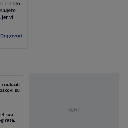
rije nego
slujete
jer vi
Odgovori
i odlučili
roškovi su
Oglas
iH kao
g rata: