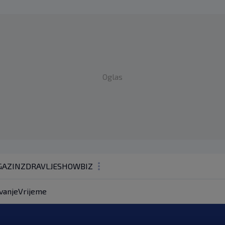
Oglas
AZIN
ZDRAVLJE
SHOWBIZ
KOLUMNE
vanje
Vrijeme