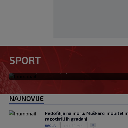
Messi stigao u Rosario na pos
SPORT
Paul pogodak posvetio porod
|
|
0
NOGOMET
prije 1 min
NAJNOVIJE
Pedofilija na moru: Muškarci mobitelim
razotkrili ih građani
|
|
0
REGIJA
prije 24 min