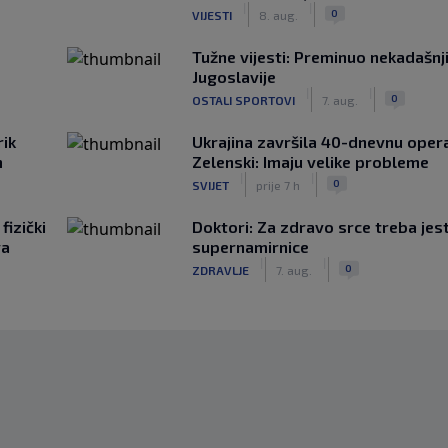
|
|
0
VIJESTI
8. aug.
Tužne vijesti: Preminuo nekadašnj
Jugoslavije
|
|
0
OSTALI SPORTOVI
7. aug.
rik
Ukrajina završila 40-dnevnu opera
m
Zelenski: Imaju velike probleme
|
|
0
SVIJET
prije 7 h
fizički
Doktori: Za zdravo srce treba jest
va
supernamirnice
|
|
0
ZDRAVLJE
7. aug.