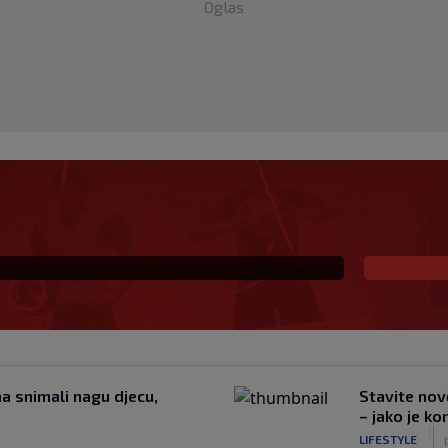
Oglas
ljednji ispraćaj ocu, De
ici (VIDEO)
a snimali nagu djecu,
Stavite nov
– jako je ko
|
LIFESTYLE