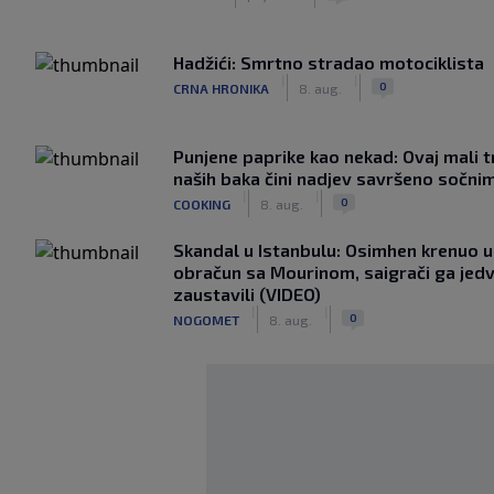
Hadžići: Smrtno stradao motociklista
|
|
0
CRNA HRONIKA
8. aug.
Punjene paprike kao nekad: Ovaj mali t
naših baka čini nadjev savršeno sočni
|
|
0
COOKING
8. aug.
Skandal u Istanbulu: Osimhen krenuo u 
obračun sa Mourinom, saigrači ga jed
zaustavili (VIDEO)
|
|
0
NOGOMET
8. aug.