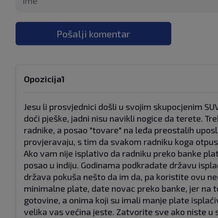
Pošalji komentar
Opozicija1
Jesu li prosvjednici došli u svojim skupocjenim SUV
doći pješke, jadni nisu navikli nogice da terete. Tr
radnike, a posao "tovare" na leđa preostalih upos
provjeravaju, s tim da svakom radniku koga otpuste
Ako vam nije isplativo da radniku preko banke pla
posao u indiju. Godinama podkradate državu isplać
država pokuša nešto da im da, pa koristite ovu ne
minimalne plate, date novac preko banke, jer na to
gotovine, a onima koji su imali manje plate isplaćiva
velika vas većina jeste. Zatvorite sve ako niste u