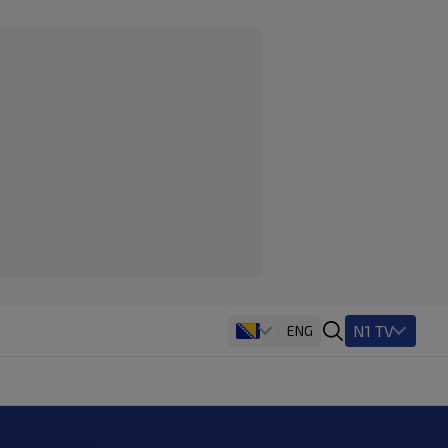
N1 TV
ENG