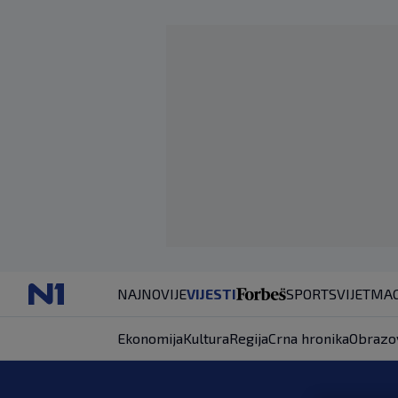
NAJNOVIJE
VIJESTI
SPORT
SVIJET
MAG
Ekonomija
Kultura
Regija
Crna hronika
Obrazo