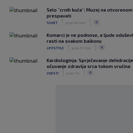
Selo "crnih kuća": Muzej na otvorenom
prespavati
|
|
0
SVIJET
prije 46 min
Komarci je ne podnose, a ljude oduševlj
rasti na svakom balkonu
|
|
0
LIFESTYLE
prije 51 min
Kardiologinja: Sprječavanje dehidracije 
očuvanje zdravlja srca tokom vrućina
|
|
0
VIJESTI
prije 1 h