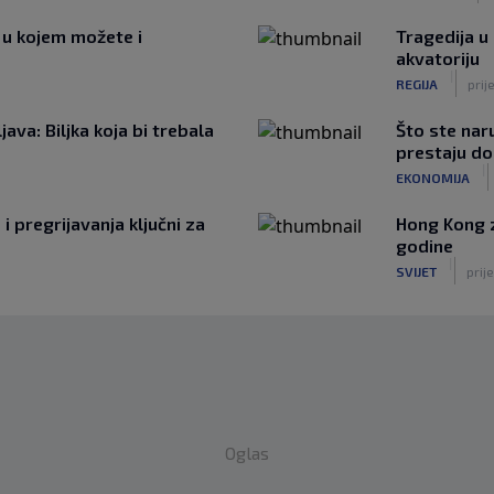
 u kojem možete i
Tragedija u
akvatoriju
|
REGIJA
prij
ava: Biljka koja bi trebala
Što ste naru
prestaju d
|
EKONOMIJA
i pregrijavanja ključni za
Hong Kong z
godine
|
SVIJET
prije
Oglas