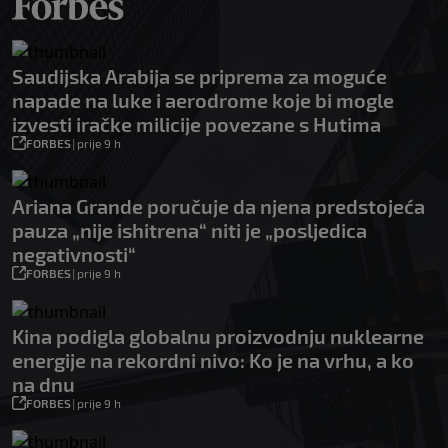
Saudijska Arabija se priprema za moguće
napade na luke i aerodrome koje bi mogle
izvesti iračke milicije povezane s Hutima
FORBES
|
prije 9 h
Ariana Grande poručuje da njena predstojeća
pauza „nije ishitrena“ niti je „posljedica
negativnosti“
FORBES
|
prije 9 h
Kina podigla globalnu proizvodnju nuklearne
energije na rekordni nivo: Ko je na vrhu, a ko
na dnu
FORBES
|
prije 9 h