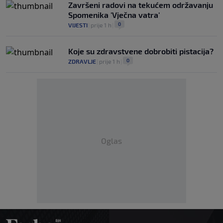
Završeni radovi na tekućem održavanju
Spomenika 'Vječna vatra'
0
VIJESTI
|
prije 1 h
|
Koje su zdravstvene dobrobiti pistacija?
0
ZDRAVLJE
|
prije 1 h
|
Oglas