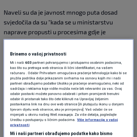
Naveli su da je javnost mnogo puta dosad
svjedočila da su "kada se u ministarstvu
naprave propusti u procesima gdje je
odgovornost isključivo njihova, skloni
okrivljavati druge".
Brinemo o vašoj privatnosti
Mi i naši
603
partneri pohranjujemo i pristupamo osobnim podacima,
Navode da je posljednji dopis, upućen školama
kao što su pretraga web stranica ili lični identifikatori, na vašem
računaru . Odabir Prihvatam omogućava praćenje tehnologije kako bi se
30. juna, u vezi sa digitalizacijom i konkursnih
pružila podrška dolje prikazanim svrhama na osnovu kojih mi i naši
partneri obrađujemo podatke Ukoliko je praćenje onemogućeno, neki od
procedura, najbolji primjer toga. U njemu,
sadržaja i reklama koje vidite možda neće biti relevantni za vas. Ovaj
odabir postavki možete ponovno odabrati i pritom promijeniti trenutni
prema riječima Sindikata, ministrica
odabir ili pristanak tako što ćete kliknuti na Upravljaj željenim
obavještava škole da od digitalne "inovacije"
postavkama link na dnu ove web stranice [ili plutajuću ikonu u donjem
lijevom dijelu web stranice, ako je primjenjivo]. Vaš odabir će se
koju "uvodi posljednje tri godine“, za sada
mijenjati u okviru našeg Wеб локација. Za više detalja, pogledajte
Uredbu o postupanju s ličnim podacima.
Više informacija o vašoj
"nema ništa“. Sindikat napominje da je cijeli
privatnosti
proces, u skladu s važećim pravilnicima,
Mi i naši partneri obrađujemo podatke kako bismo