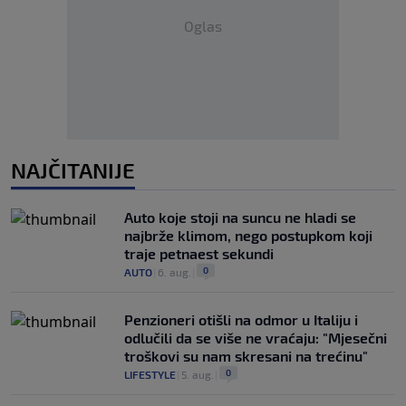
Oglas
NAJČITANIJE
Auto koje stoji na suncu ne hladi se
najbrže klimom, nego postupkom koji
traje petnaest sekundi
0
AUTO
|
6. aug.
|
Penzioneri otišli na odmor u Italiju i
odlučili da se više ne vraćaju: "Mjesečni
troškovi su nam skresani na trećinu"
0
LIFESTYLE
|
5. aug.
|