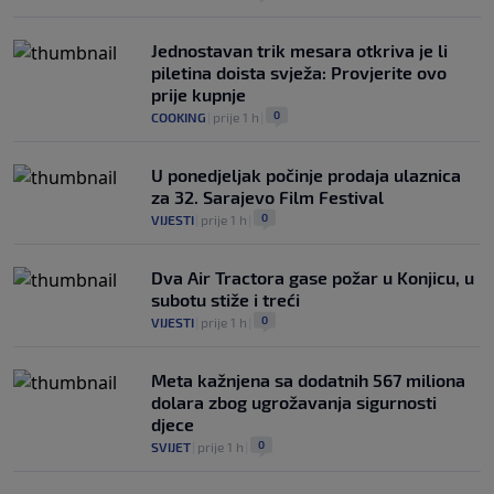
Jednostavan trik mesara otkriva je li
piletina doista svježa: Provjerite ovo
prije kupnje
0
COOKING
|
prije 1 h
|
U ponedjeljak počinje prodaja ulaznica
za 32. Sarajevo Film Festival
0
VIJESTI
|
prije 1 h
|
Dva Air Tractora gase požar u Konjicu, u
subotu stiže i treći
0
VIJESTI
|
prije 1 h
|
Meta kažnjena sa dodatnih 567 miliona
dolara zbog ugrožavanja sigurnosti
djece
0
SVIJET
|
prije 1 h
|