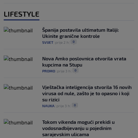
LIFESTYLE
Španija postavila ultimatum Italiji:
Ukinite granične kontrole
0
SVIJET
|
prije 2 h
|
Nova Amko poslovnica otvorila vrata
kupcima na Stupu
0
PROMO
|
prije 3 h
|
Vještačka inteligencija stvorila 16 novih
virusa od nule, zašto je to opasno i koji
su rizici
0
NAUKA
|
prije 3 h
|
Tokom vikenda mogući prekidi u
vodosnadbijevanju u pojedinim
sarajevskim ulicama