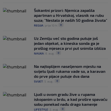
Šokantni prizori: Njemica zapalila
apartman u Hrvatskoj, vlasnik na rubu
suza; "Nestalo je naših 50 godina života"
0
REGIJA
|
prije 10 h
|
Uz Zemlju već sto godina putuje još
jedan objekat, a kineska sonda ga je
prošlog mjeseca prvi put snimila izbliza
0
NAUKA
|
6. aug.
|
Na najtoplijem naseljenom mjestu na
svijetu ljudi rukama vade so, a karavan
do prve pijace putuje dva dana
0
SVIJET
|
5. aug.
|
Ljudi u ovom gradu žive u rupama
iskopanim u brdu, a kad prošire spavaću
sobu ponekad nađu drago kamenje
0
LIFESTYLE
|
2. aug.
|