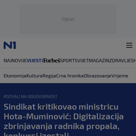
Oglas
NAJNOVIJE
VIJESTI
SPORT
SVIJET
MAGAZIN
ZDRAVLJE
S
Ekonomija
Kultura
Regija
Crna hronika
Obrazovanje
Vrijeme
POZVALI NA ODGOVORNOST
Sindikat kritikovao ministricu
Hota-Muminović: Digitalizacija
zbrinjavanja radnika propala,
konkursi izostali