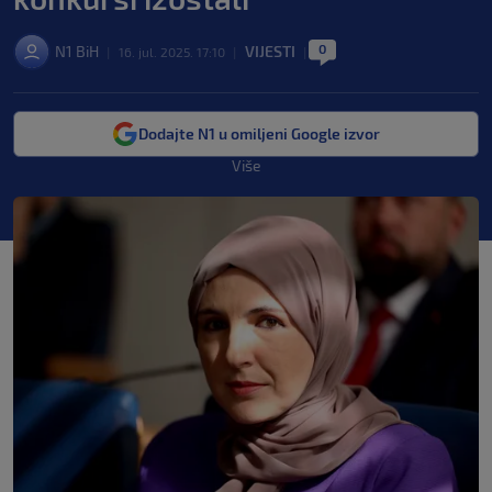
0
N1 BiH
VIJESTI
|
16. jul. 2025. 17:10
|
|
Dodajte N1 u omiljeni Google izvor
Više