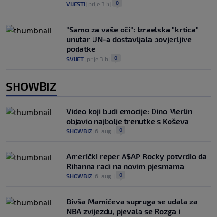
0
VIJESTI
|
prije 3 h
|
"Samo za vaše oči": Izraelska "krtica"
unutar UN-a dostavljala povjerljive
podatke
0
SVIJET
|
prije 3 h
|
SHOWBIZ
Video koji budi emocije: Dino Merlin
objavio najbolje trenutke s Koševa
0
SHOWBIZ
|
6. aug.
|
Američki reper A$AP Rocky potvrdio da
Rihanna radi na novim pjesmama
0
SHOWBIZ
|
6. aug.
|
Bivša Mamićeva supruga se udala za
NBA zvijezdu, pjevala se Rozga i