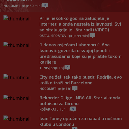
0
NOGOMET
|
prije 30 min
|
Prije nekoliko godina zaludjela je
internet, a onda nestala iz javnosti: Svi
se pitaju gdje je i šta radi (VIDEO)
0
OSTALI SPORTOVI
|
prije 44 min
|
"I danas osjećam ljubomoru": Ana
Ivanović govorila o svojoj ljepoti i
predrasudama koje su je pratile tokom
karijere
0
TENIS
|
prije 1 h
|
City ne želi tek tako pustiti Rodrija, evo
koliko traži od Barcelone
0
NOGOMET
|
prije 1 h
|
Rekorder G lige i NBA All-Star vikenda
potpisao za Gironu
0
KOŠARKA
|
prije 1 h
|
Ivan Toney optužen za napad u noćnom
klubu u Londonu