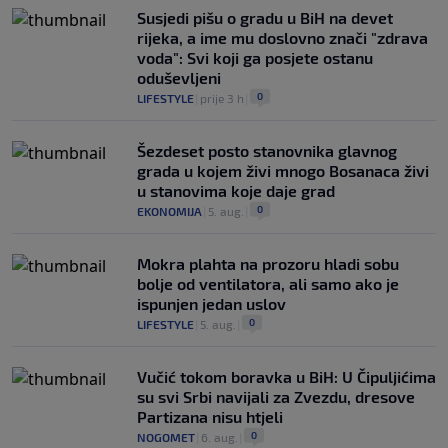
Susjedi pišu o gradu u BiH na devet
rijeka, a ime mu doslovno znači "zdrava
voda": Svi koji ga posjete ostanu
oduševljeni
0
LIFESTYLE
|
prije 3 h
|
Šezdeset posto stanovnika glavnog
grada u kojem živi mnogo Bosanaca živi
u stanovima koje daje grad
0
EKONOMIJA
|
5. aug.
|
Mokra plahta na prozoru hladi sobu
bolje od ventilatora, ali samo ako je
ispunjen jedan uslov
0
LIFESTYLE
|
5. aug.
|
Vučić tokom boravka u BiH: U Čipuljićima
su svi Srbi navijali za Zvezdu, dresove
Partizana nisu htjeli
0
NOGOMET
|
6. aug.
|