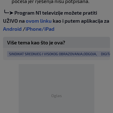
počela jer rješenja nisu potpisana.
╰┈➤ Program N1 televizije možete pratiti
UŽIVO na
ovom linku
kao i putem aplikacija za
Android
/
iPhone/iPad
Više tema kao što je ova?
SINDIKAT SREDNJEG I VISOKOG OBRAZOVANJA,ODGOJA,
DIGITAL
Oglas