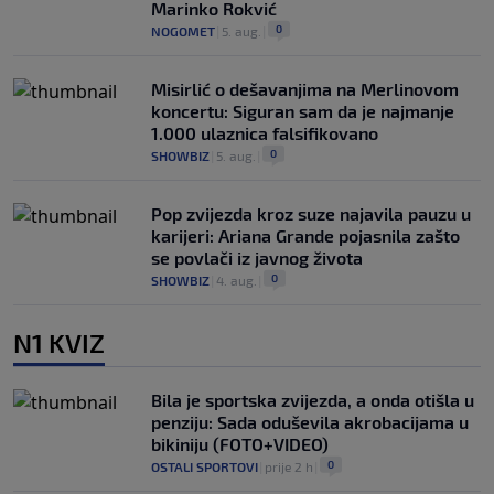
Marinko Rokvić
0
NOGOMET
|
5. aug.
|
Misirlić o dešavanjima na Merlinovom
koncertu: Siguran sam da je najmanje
1.000 ulaznica falsifikovano
0
SHOWBIZ
|
5. aug.
|
Pop zvijezda kroz suze najavila pauzu u
karijeri: Ariana Grande pojasnila zašto
se povlači iz javnog života
0
SHOWBIZ
|
4. aug.
|
N1 KVIZ
Bila je sportska zvijezda, a onda otišla u
penziju: Sada oduševila akrobacijama u
bikiniju (FOTO+VIDEO)
0
OSTALI SPORTOVI
|
prije 2 h
|