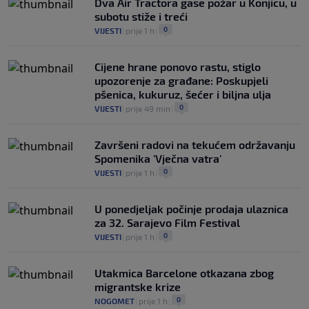
Dva Air Tractora gase požar u Konjicu, u
subotu stiže i treći
0
VIJESTI
|
prije 1 h
|
Cijene hrane ponovo rastu, stiglo
upozorenje za građane: Poskupjeli
pšenica, kukuruz, šećer i biljna ulja
0
VIJESTI
|
prije 49 min
|
Završeni radovi na tekućem održavanju
Spomenika 'Vječna vatra'
0
VIJESTI
|
prije 1 h
|
U ponedjeljak počinje prodaja ulaznica
za 32. Sarajevo Film Festival
0
VIJESTI
|
prije 1 h
|
Utakmica Barcelone otkazana zbog
migrantske krize
0
NOGOMET
|
prije 1 h
|