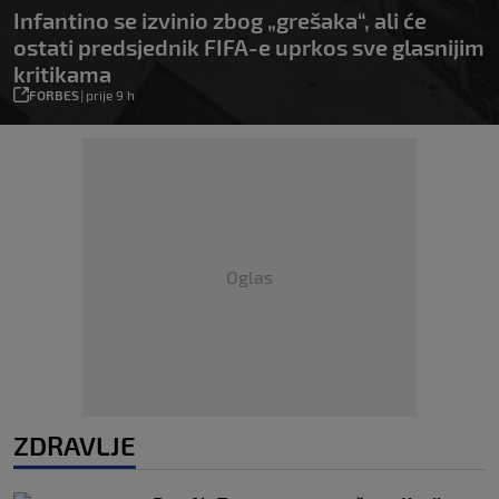
Infantino se izvinio zbog „grešaka“, ali će
ostati predsjednik FIFA-e uprkos sve glasnijim
kritikama
FORBES
|
prije 9 h
Oglas
ZDRAVLJE