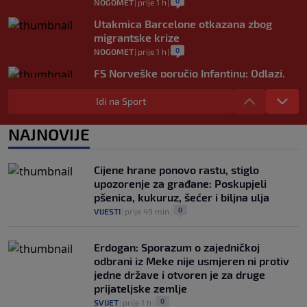
0
NOGOMET
|
prije 1 h
|
Utakmica Barcelone otkazana zbog
migrantske krize
0
NOGOMET
|
prije 1 h
|
FS Norveške poručio Infantinu: Odlazi,
odmah!
Idi na Sport
0
NOGOMET
|
prije 2 h
|
Bila je sportska zvijezda, a onda otišla u
NAJNOVIJE
penziju: Sada oduševila akrobacijama u
bikiniju (FOTO+VIDEO)
0
OSTALI SPORTOVI
|
prije 2 h
|
Cijene hrane ponovo rastu, stiglo
upozorenje za građane: Poskupjeli
pšenica, kukuruz, šećer i biljna ulja
0
VIJESTI
|
prije 49 min
|
Erdogan: Sporazum o zajedničkoj
odbrani iz Meke nije usmjeren ni protiv
jedne države i otvoren je za druge
prijateljske zemlje
0
SVIJET
|
prije 1 h
|