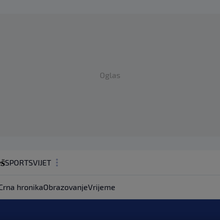
Oglas
SPORT
SVIJET
MAGAZIN
Crna hronika
Obrazovanje
Vrijeme
ZDRAVLJE