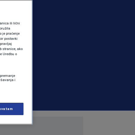
ica ili lični
pružila
 je praćenje
ir postavki
pravljaj
b stranice, ako
te Uredbu o
 Spremanje
ašavanja i
hvatam