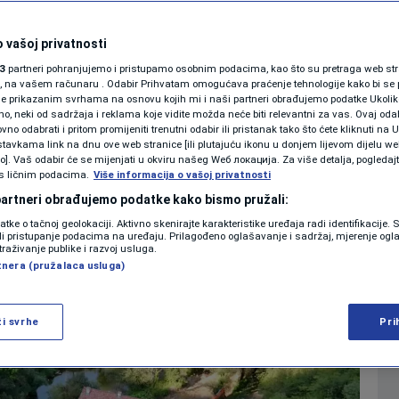
Gradilište nije
SHOWBIZ
KOLUMNE
 vašoj privatnosti
ma signalizacije o
3
partneri pohranjujemo i pristupamo osobnim podacima, kao što su pretraga web stran
ori, na vašem računaru . Odabir Prihvatam omogućava praćenje tehnologije kako bi se 
h radova!
je prikazanim svrhama na osnovu kojih mi i naši partneri obrađujemo podatke Ukoliko
 neki od sadržaja i reklama koje vidite možda neće biti relevantni za vas. Ovaj odab
PODCAST
no odabrati i pritom promijeniti trenutni odabir ili pristanak tako što ćete kliknuti na U
tavkama link na dnu ove web stranice [ili plutajuću ikonu u donjem lijevom dijelu we
0
 08:07
VIJESTI
komentara
|
|
N1 SPECIJAL
vo]. Vaš odabir će se mijenjati u okviru našeg Wеб локација. Za više detalja, pogledaj
s ličnim podacima.
Više informacija o vašoj privatnosti
FENOMENI
 partneri obrađujemo podatke kako bismo pružali:
Više
datke o tačnoj geolokaciji. Aktivno skenirajte karakteristike uređaja radi identifikacije.
NEISTRAŽENO
ili pristupanje podacima na uređaju. Prilagođeno oglašavanje i sadržaj, mjerenje ogl
traživanje publike i razvoj usluga.
tnera (pružalaca usluga)
VIRALNO
FOTO
ži svrhe
Pri
PROMO
VIDEO