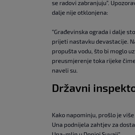
se radovi zabranjuju”. Upozora
dalje nije otklonjena:
“Građevinska ograda i dalje st
prijeti nastavku devastacije. 
propušta vodu, što bi moglo uz
preusmjerenje toka rijeke čime 
naveli su.
Državni inspekto
Kako napominju, prošlo je više
Una podnijela zahtjev za dosta
Una-mlin u Donjoj Suvaji”.