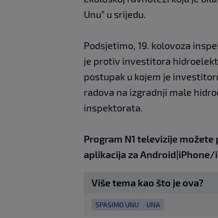
Unu” u srijedu.
Podsjetimo, 19. kolovoza inspe
je protiv investitora hidroelek
postupak u kojem je investitor
radova na izgradnji male hidro
inspektorata.
Program N1 televizije možete 
aplikacija za
An
droid
|
iPhone/
Više tema kao što je ova?
SPASIMO UNU
UNA