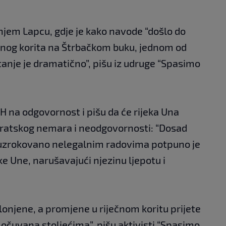
Donjem Lapcu, gdje je kako navode “došlo do
ečnog korita na Štrbačkom buku, jednom od
tanje je dramatično”, pišu iz udruge “Spasimo
H na odgovornost i pišu da će rijeka Una
okratskog nemara i neodgovornosti: “Dosad
 uzrokovano nelegalnim radovima potpuno je
ke Une, narušavajući njezinu ljepotu i
lonjene, a promjene u riječnom koritu prijete
a očuvana stoljećima”, pišu aktivisti “Spasimo