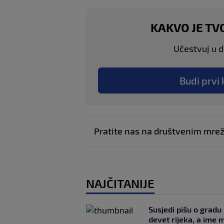
KAKVO JE TV
Učestvuj u di
Budi prvi 
Pratite nas na društvenim mr
NAJČITANIJE
Susjedi pišu o gradu
devet rijeka, a ime 