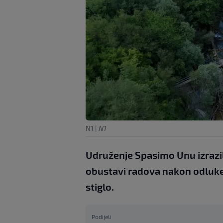
N1
|
N1
Udruženje Spasimo Unu izrazila
obustavi radova nakon odluke 
stiglo.
Podijeli