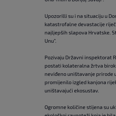
Upozorilli su i na situaciju u 
katastrofalne devastacije rij
najljepših slapova Hrvatske. S
Unu”.
Pozivaju Državni inspektorat R
postati kolateralna žrtva bir
neviđeno uništavanje prirode
promijenilo izgled kanjona rije
uništavajući ekosustav.
Ogromne količine stijena su uk
ekološkoj ravnoteži koja je bil