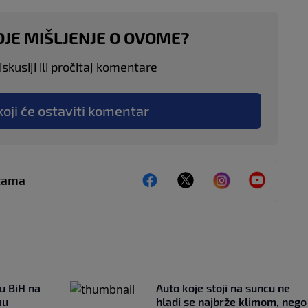
OJE MIŠLJENJE O OVOME?
skusiji ili pročitaj komentare
koji će ostaviti komentar
ežama
 u BiH na
Auto koje stoji na suncu ne
mu
hladi se najbrže klimom, nego