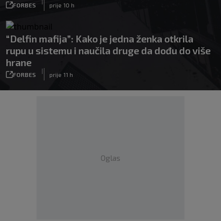
|
FORBES
prije 10 h
“Delfin mafija”: Kako je jedna ženka otkrila
rupu u sistemu i naučila druge da dođu do više
hrane
|
FORBES
prije 11 h
Oglas