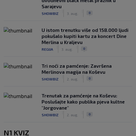
dvodnevni black metal praznik u
Sarajevu
|
|
0
SHOWBIZ
3. aug.
U istom trenutku više od 158.000 ljudi
pokušalo kupiti kartu za koncert Dine
Merlina u Kraljevu
|
|
0
REGIJA
3. aug.
Tri noći za pamćenje: Završena
Merlinova magija na Koševu
|
|
0
SHOWBIZ
2. aug.
Trenutak za pamćenje na Koševu:
Poslušajte kako publika pjeva kultne
"Jorgovane"
|
|
0
SHOWBIZ
2. aug.
N1 KVIZ