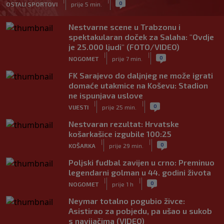
|
|
0
OSTALI SPORTOVI
prije 5 min.
Nestvarne scene u Trabzonu i
spektakularan doček za Salaha: "Ovdje
je 25.000 ljudi" (FOTO/VIDEO)
|
|
0
NOGOMET
prije 7 min.
FK Sarajevo do daljnjeg ne može igrati
domaće utakmice na Koševu: Stadion
ne ispunjava uslove
|
|
0
VIJESTI
prije 25 min.
Nestvaran rezultat: Hrvatske
košarkašice izgubile 100:25
|
|
0
KOŠARKA
prije 29 min.
Poljski fudbal zavijen u crno: Preminuo
legendarni golman u 44. godini života
|
|
0
NOGOMET
prije 1 h
Neymar totalno pogubio živce:
Asistirao za pobjedu, pa ušao u sukob
s navijačima (VIDEO)