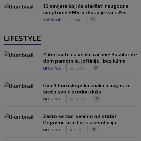
10 savjeta koji će olakšati neugodne
simptome PMS-a i kada je vani 35+
|
|
0
ZDRAVLJE
3. aug.
LIFESTYLE
Zaboravite na velike račune: Rashladite
dom pametnije, jeftinije i bez klime
|
|
0
LIFESTYLE
prije 2 h
Ova 4 horoskopska znaka u avgustu
sreću svoju srodnu dušu
|
|
0
LIFESTYLE
prije 11 h
Zašto se zacrvenimo od stida?
Odgovor krije ljudska evolucija
|
|
0
LIFESTYLE
4. aug.