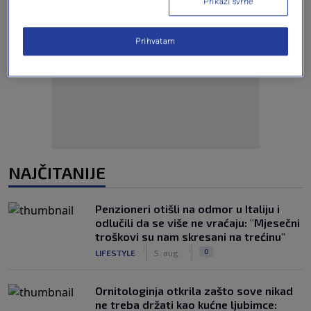
Prikaži svrhe
Prihvatam
Oglas
NAJČITANIJE
Penzioneri otišli na odmor u Italiju i
odlučili da se više ne vraćaju: "Mjesečni
troškovi su nam skresani na trećinu"
|
|
0
LIFESTYLE
5. aug.
Ornitologinja otkrila zašto sove nikad
ne treba držati kao kućne ljubimce: