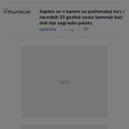
Saplео se o kamen na poštanskoj turi, i
narednih 33 godine nosio kamenje kući
dok nije sagradio palatu
|
|
0
LIFESTYLE
4. aug.
Oglas