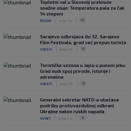
Toplotni val u Sloveniji prekinule
snažne oluje: Temperatura pala za čak
14 stepeni
|
|
0
REGIJA
prije 1 h
Sarajevo odbrojava do 32. Sarajevo
Film Festivala, grad već prepun turista
|
|
0
VIJESTI
prije 1 h
Turistička sezona u Jajcu u punom jeku:
Grad nudi spoj prirode, istorije i
adrenalina
|
|
0
VIJESTI
prije 2 h
Generalni sekretar NATO-a obećava
podršku protivvazdušnoj odbrani
Ukrajine nakon ruskih napada
|
|
0
SVIJET
prije 2 h