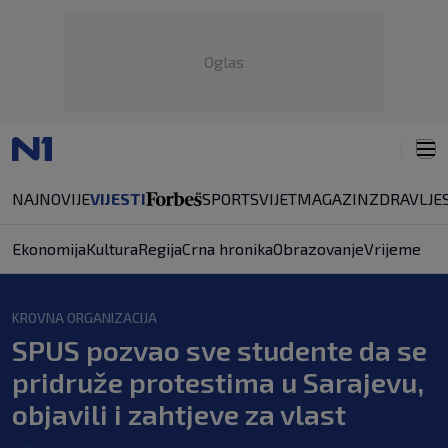
Oglas
NAJNOVIJE
VIJESTI
SPORT
SVIJET
MAGAZIN
ZDRAVLJE
Ekonomija
Kultura
Regija
Crna hronika
Obrazovanje
Vrijeme
KROVNA ORGANIZACIJA
SPUS pozvao sve studente da se
pridruže protestima u Sarajevu,
objavili i zahtjeve za vlast