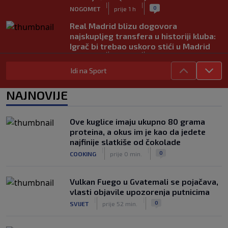
|
|
0
NOGOMET
prije 1 h
Real Madrid blizu dogovora
najskupljeg transfera u historiji kluba:
Igrač bi trebao uskoro stići u Madrid
|
|
0
NOGOMET
prije 1 h
Idi na Sport
Lara Gut-Behrami završila karijeru:
Jedna od najvećih skijašica svih
NAJNOVIJE
vremena rekla "zbogom"
|
|
0
OSTALI SPORTOVI
prije 1 h
Ove kuglice imaju ukupno 80 grama
Predsjednik FIFA-e ne odustaje od
proteina, a okus im je kao da jedete
svojih planova: Otkriveno šta je
najfinije slatkiše od čokolade
ponudio Marokancima za podršku
|
|
|
|
0
COOKING
prije 0 min.
0
NOGOMET
prije 2 h
Vulkan Fuego u Gvatemali se pojačava,
vlasti objavile upozorenja putnicima
|
|
0
SVIJET
prije 52 min.