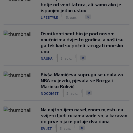
bolje od ventilatora, ali samo ako je
ispunjen jedan uslov
|
|
0
LIFESTYLE
5. aug.
Osmi kontinent bio je pod nosom
naučnicima dvjesto godina, a našli su
ga tek kad su počeli strugati morsko
dno
|
|
0
NAUKA
3. aug.
Bivša Mamićeva supruga se udala za
NBA zvijezdu, pjevala se Rozga i
Marinko Rokvić
|
|
0
NOGOMET
5. aug.
Na najtoplijem naseljenom mjestu na
svijetu ljudi rukama vade so, a karavan
do prve pijace putuje dva dana
|
|
0
SVIJET
5. aug.