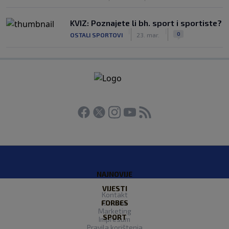
KVIZ: Poznajete li bh. sport i sportiste?
|
|
0
OSTALI SPORTOVI
23. mar.
NAJNOVIJE
VIJESTI
Kontakt
FORBES
O nama
Marketing
SPORT
Impresum
Pravila korištenja