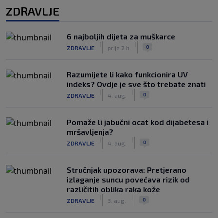
ZDRAVLJE
6 najboljih dijeta za muškarce
|
|
0
ZDRAVLJE
prije 2 h
Razumijete li kako funkcionira UV
indeks? Ovdje je sve što trebate znati
|
|
0
ZDRAVLJE
4. aug.
Pomaže li jabučni ocat kod dijabetesa i
mršavljenja?
|
|
0
ZDRAVLJE
4. aug.
Stručnjak upozorava: Pretjerano
izlaganje suncu povećava rizik od
različitih oblika raka kože
|
|
0
ZDRAVLJE
3. aug.