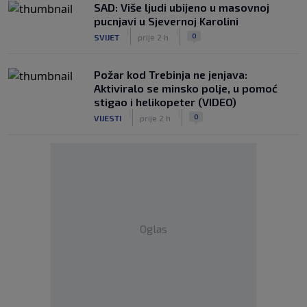
SAD: Više ljudi ubijeno u masovnoj
pucnjavi u Sjevernoj Karolini
|
|
0
SVIJET
prije 2 h
Požar kod Trebinja ne jenjava:
Aktiviralo se minsko polje, u pomoć
stigao i helikopeter (VIDEO)
|
|
0
VIJESTI
prije 2 h
Oglas