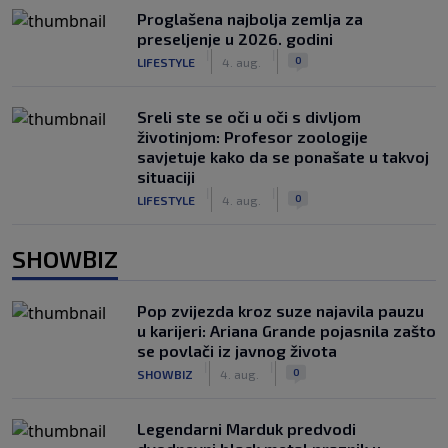
Proglašena najbolja zemlja za
preseljenje u 2026. godini
|
|
0
LIFESTYLE
4. aug.
Sreli ste se oči u oči s divljom
životinjom: Profesor zoologije
savjetuje kako da se ponašate u takvoj
situaciji
|
|
0
LIFESTYLE
4. aug.
SHOWBIZ
Pop zvijezda kroz suze najavila pauzu
u karijeri: Ariana Grande pojasnila zašto
se povlači iz javnog života
|
|
0
SHOWBIZ
4. aug.
Legendarni Marduk predvodi