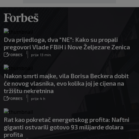
Dva prijedloga, dva “NE”: Kako su propali
pregovori Vlade FBiH i Nove Željezare Zenica
|
FORBES
prije 13 min.
Nakon smrti majke, vila Borisa Beckera dobit
će novog vlasnika, evo kolika joj je cijena na
tržištu nekretnina
|
FORBES
prije 4 h
Rat kao pokretač energetskog profita: Naftni
giganti ostvarili gotovo 93 milijarde dolara
profita