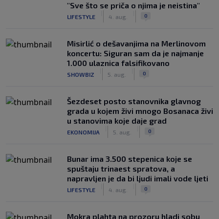
"Sve što se priča o njima je neistina"
|
|
0
LIFESTYLE
4. aug.
Misirlić o dešavanjima na Merlinovom
koncertu: Siguran sam da je najmanje
1.000 ulaznica falsifikovano
|
|
0
SHOWBIZ
5. aug.
Šezdeset posto stanovnika glavnog
grada u kojem živi mnogo Bosanaca živi
u stanovima koje daje grad
|
|
0
EKONOMIJA
5. aug.
Bunar imа 3.500 stepenica koje se
spuštaju trinaest spratova, a
napravljen je da bi ljudi imali vode ljeti
|
|
0
LIFESTYLE
4. aug.
Mokra plahta na prozoru hladi sobu