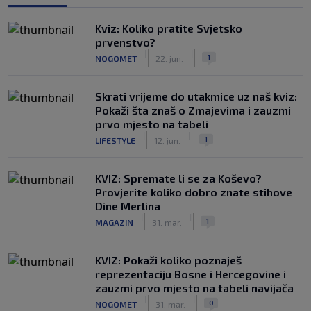
Kviz: Koliko pratite Svjetsko
prvenstvo?
|
|
1
NOGOMET
22. jun.
Skrati vrijeme do utakmice uz naš kviz:
Pokaži šta znaš o Zmajevima i zauzmi
prvo mjesto na tabeli
|
|
1
LIFESTYLE
12. jun.
KVIZ: Spremate li se za Koševo?
Provjerite koliko dobro znate stihove
Dine Merlina
|
|
1
MAGAZIN
31. mar.
KVIZ: Pokaži koliko poznaješ
reprezentaciju Bosne i Hercegovine i
zauzmi prvo mjesto na tabeli navijača
|
|
0
NOGOMET
31. mar.