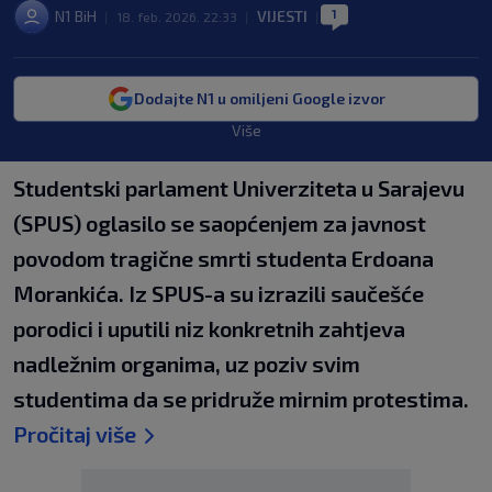
1
N1 BiH
VIJESTI
|
18. feb. 2026. 22:33
|
|
Dodajte N1 u omiljeni Google izvor
Više
Studentski parlament Univerziteta u Sarajevu
(SPUS) oglasilo se saopćenjem za javnost
povodom tragične smrti studenta Erdoana
Morankića. Iz SPUS-a su izrazili saučešće
porodici i uputili niz konkretnih zahtjeva
nadležnim organima, uz poziv svim
studentima da se pridruže mirnim protestima.
Pročitaj više