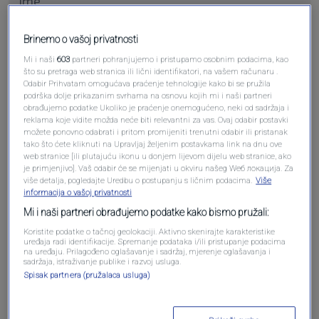
Brinemo o vašoj privatnosti
Pošalji komentar
Mi i naši
603
partneri pohranjujemo i pristupamo osobnim podacima, kao
što su pretraga web stranica ili lični identifikatori, na vašem računaru .
Odabir Prihvatam omogućava praćenje tehnologije kako bi se pružila
podrška dolje prikazanim svrhama na osnovu kojih mi i naši partneri
obrađujemo podatke Ukoliko je praćenje onemogućeno, neki od sadržaja i
reklama koje vidite možda neće biti relevantni za vas. Ovaj odabir postavki
možete ponovno odabrati i pritom promijeniti trenutni odabir ili pristanak
tako što ćete kliknuti na Upravljaj željenim postavkama link na dnu ove
web stranice [ili plutajuću ikonu u donjem lijevom dijelu web stranice, ako
je primjenjivo]. Vaš odabir će se mijenjati u okviru našeg Wеб локација. Za
više detalja, pogledajte Uredbu o postupanju s ličnim podacima.
Više
informacija o vašoj privatnosti
Oglas
Mi i naši partneri obrađujemo podatke kako bismo pružali:
Koristite podatke o tačnoj geolokaciji. Aktivno skenirajte karakteristike
uređaja radi identifikacije. Spremanje podataka i/ili pristupanje podacima
na uređaju. Prilagođeno oglašavanje i sadržaj, mjerenje oglašavanja i
sadržaja, istraživanje publike i razvoj usluga.
Spisak partnera (pružalaca usluga)