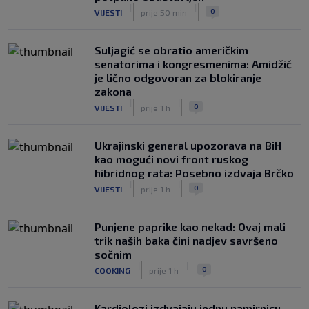
|
|
0
VIJESTI
prije 50 min
Suljagić se obratio američkim
senatorima i kongresmenima: Amidžić
je lično odgovoran za blokiranje
zakona
|
|
0
VIJESTI
prije 1 h
Ukrajinski general upozorava na BiH
kao mogući novi front ruskog
hibridnog rata: Posebno izdvaja Brčko
|
|
0
VIJESTI
prije 1 h
Punjene paprike kao nekad: Ovaj mali
trik naših baka čini nadjev savršeno
sočnim
|
|
0
COOKING
prije 1 h
Kardiolozi izdvajaju jednu namirnicu