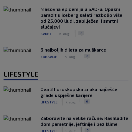
Masovna epidemija u SAD-u: Opasni
parazit u iceberg salati razbolio više
od 25.000 ljudi, zabilježeni i smrtni
slučajevi
|
|
0
SVIJET
6. aug.
6 najboljih dijeta za muškarce
|
|
0
ZDRAVLJE
5. aug.
LIFESTYLE
Ova 3 horoskopska znaka najčešće
grade uspješne karijere
|
|
0
LIFESTYLE
7. aug.
Zaboravite na velike račune: Rashladite
dom pametnije, jeftinije i bez klime
|
|
0
LIFESTYLE
5. aug.