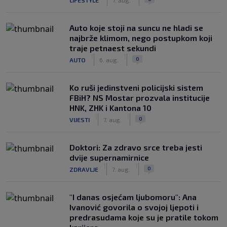
Auto koje stoji na suncu ne hladi se
najbrže klimom, nego postupkom koji
traje petnaest sekundi
|
|
0
AUTO
6. aug.
Ko ruši jedinstveni policijski sistem
FBiH? NS Mostar prozvala institucije
HNK, ZHK i Kantona 10
|
|
0
VIJESTI
7. aug.
Doktori: Za zdravo srce treba jesti
dvije supernamirnice
|
|
0
ZDRAVLJE
7. aug.
"I danas osjećam ljubomoru": Ana
Ivanović govorila o svojoj ljepoti i
predrasudama koje su je pratile tokom