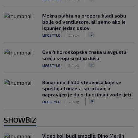
Mokra plahta na prozoru hladi sobu
bolje od ventilatora, ali samo ako je
ispunjen jedan uslov
|
|
0
LIFESTYLE
5. aug.
Ova 4 horoskopska znaka u avgustu
sreću svoju srodnu dušu
|
|
0
LIFESTYLE
5. aug.
Bunar imа 3.500 stepenica koje se
spuštaju trinaest spratova, a
napravljen je da bi ljudi imali vode ljeti
|
|
0
LIFESTYLE
4. aug.
SHOWBIZ
Video koji budi emocije: Dino Merlin