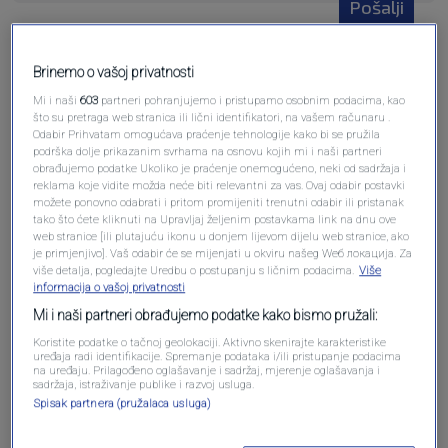
Pošalji
Brinemo o vašoj privatnosti
Mi i naši
603
partneri pohranjujemo i pristupamo osobnim podacima, kao
što su pretraga web stranica ili lični identifikatori, na vašem računaru .
Pošalji komentar
Odabir Prihvatam omogućava praćenje tehnologije kako bi se pružila
podrška dolje prikazanim svrhama na osnovu kojih mi i naši partneri
obrađujemo podatke Ukoliko je praćenje onemogućeno, neki od sadržaja i
reklama koje vidite možda neće biti relevantni za vas. Ovaj odabir postavki
možete ponovno odabrati i pritom promijeniti trenutni odabir ili pristanak
tako što ćete kliknuti na Upravljaj željenim postavkama link na dnu ove
web stranice [ili plutajuću ikonu u donjem lijevom dijelu web stranice, ako
je primjenjivo]. Vaš odabir će se mijenjati u okviru našeg Wеб локација. Za
više detalja, pogledajte Uredbu o postupanju s ličnim podacima.
Više
informacija o vašoj privatnosti
Mi i naši partneri obrađujemo podatke kako bismo pružali:
Koristite podatke o tačnoj geolokaciji. Aktivno skenirajte karakteristike
Oglas
uređaja radi identifikacije. Spremanje podataka i/ili pristupanje podacima
na uređaju. Prilagođeno oglašavanje i sadržaj, mjerenje oglašavanja i
sadržaja, istraživanje publike i razvoj usluga.
Spisak partnera (pružalaca usluga)