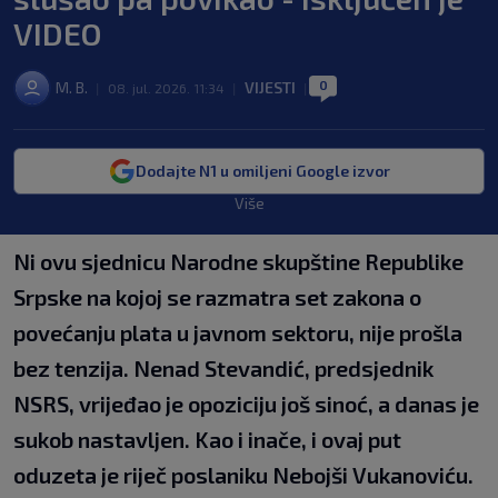
VIDEO
0
M. B.
VIJESTI
|
08. jul. 2026. 11:34
|
|
Dodajte N1 u omiljeni Google izvor
Više
Ni ovu sjednicu Narodne skupštine Republike
Srpske na kojoj se razmatra set zakona o
povećanju plata u javnom sektoru, nije prošla
bez tenzija. Nenad Stevandić, predsjednik
NSRS, vrijeđao je opoziciju još sinoć, a danas je
sukob nastavljen. Kao i inače, i ovaj put
oduzeta je riječ poslaniku Nebojši Vukanoviću.