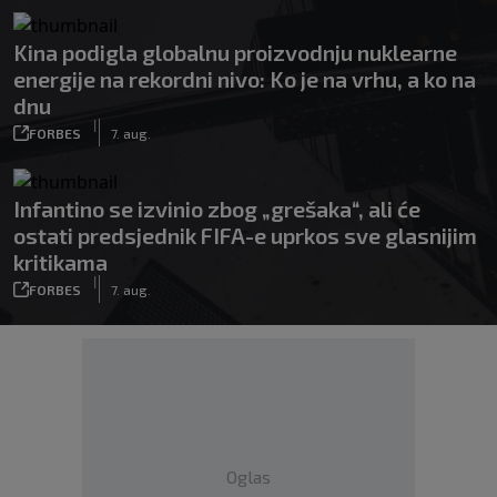
Kina podigla globalnu proizvodnju nuklearne
energije na rekordni nivo: Ko je na vrhu, a ko na
dnu
|
FORBES
7. aug.
Infantino se izvinio zbog „grešaka“, ali će
ostati predsjednik FIFA-e uprkos sve glasnijim
kritikama
|
FORBES
7. aug.
Oglas