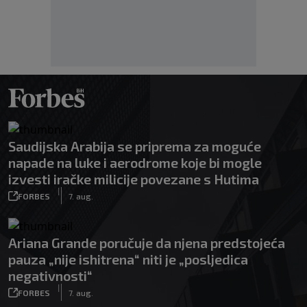
Saudijska Arabija se priprema za moguće
napade na luke i aerodrome koje bi mogle
izvesti iračke milicije povezane s Hutima
|
FORBES
7. aug.
Ariana Grande poručuje da njena predstojeća
pauza „nije ishitrena“ niti je „posljedica
negativnosti“
|
FORBES
7. aug.