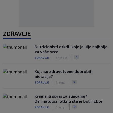
ZDRAVLJE
Nutricionisti otkrili koje je ulje najbolje
za vaše srce
|
|
0
ZDRAVLJE
prije 3 h
Koje su zdravstvene dobrobiti
pistacija?
|
|
0
ZDRAVLJE
7. aug.
Krema ili sprej za sunčanje?
Dermatolozi otkrili šta je bolji izbor
|
|
0
ZDRAVLJE
6. aug.