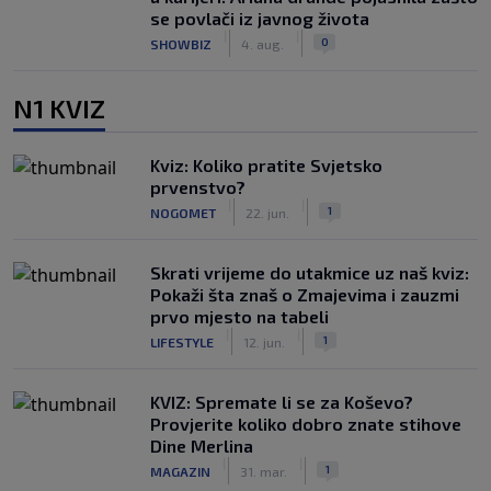
se povlači iz javnog života
|
|
0
SHOWBIZ
4. aug.
N1 KVIZ
Kviz: Koliko pratite Svjetsko
prvenstvo?
|
|
1
NOGOMET
22. jun.
Skrati vrijeme do utakmice uz naš kviz:
Pokaži šta znaš o Zmajevima i zauzmi
prvo mjesto na tabeli
|
|
1
LIFESTYLE
12. jun.
KVIZ: Spremate li se za Koševo?
Provjerite koliko dobro znate stihove
Dine Merlina
|
|
1
MAGAZIN
31. mar.