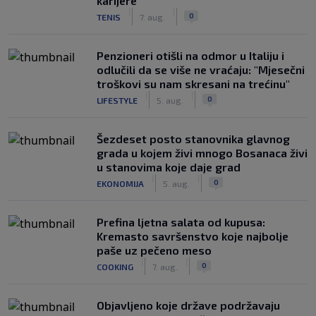
karijere
|
|
0
TENIS
7. aug.
Penzioneri otišli na odmor u Italiju i
odlučili da se više ne vraćaju: "Mjesečni
troškovi su nam skresani na trećinu"
|
|
0
LIFESTYLE
5. aug.
Šezdeset posto stanovnika glavnog
grada u kojem živi mnogo Bosanaca živi
u stanovima koje daje grad
|
|
0
EKONOMIJA
5. aug.
Prefina ljetna salata od kupusa:
Kremasto savršenstvo koje najbolje
paše uz pečeno meso
|
|
0
COOKING
7. aug.
Objavljeno koje države podržavaju