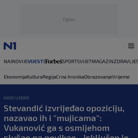
Oglas
NAJNOVIJE
VIJESTI
SPORT
SVIJET
MAGAZIN
ZDRAVLJE
Ekonomija
Kultura
Regija
Crna hronika
Obrazovanje
Vrijeme
HAOS U NSRS
Stevandić izvrijeđao opoziciju,
nazavao ih i "mujicama":
Vukanović ga s osmijehom
slušao pa povikao - isključen je