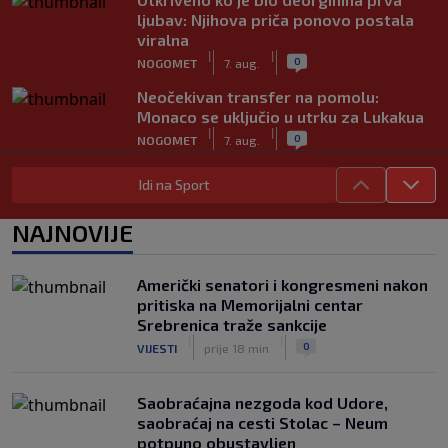
ljubav: Njihova priča ponovo postala
viralna
|
|
0
NOGOMET
7. aug.
Neočekivan transfer na pomolu:
Monaco se uključio u utrku za Lukakua
|
|
0
NOGOMET
7. aug.
Počela nova sezona: Željezničar na
Idi na Sport
Grbavici savladao BSK
|
|
0
NOGOMET
7. aug.
NAJNOVIJE
UEFA pokreće istragu: Je li Infantino
namjeravao prodati prava na Svjetsko
Američki senatori i kongresmeni nakon
prvenstvo ispod cijene?
pritiska na Memorijalni centar
|
|
0
NOGOMET
7. aug.
Srebrenica traže sankcije
|
|
0
VIJESTI
prije 18 min
Saobraćajna nezgoda kod Udore,
saobraćaj na cesti Stolac – Neum
potpuno obustavljen