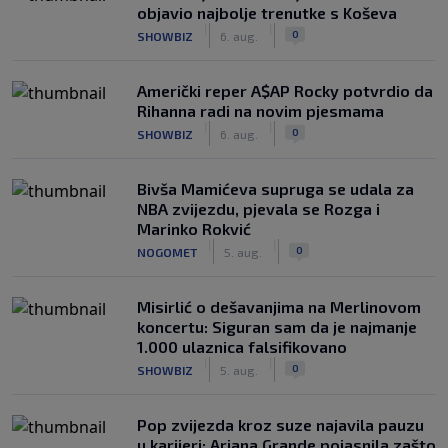
objavio najbolje trenutke s Koševa
|
|
0
SHOWBIZ
6. aug.
Američki reper A$AP Rocky potvrdio da
Rihanna radi na novim pjesmama
|
|
0
SHOWBIZ
6. aug.
Bivša Mamićeva supruga se udala za
NBA zvijezdu, pjevala se Rozga i
Marinko Rokvić
|
|
0
NOGOMET
5. aug.
Misirlić o dešavanjima na Merlinovom
koncertu: Siguran sam da je najmanje
1.000 ulaznica falsifikovano
|
|
0
SHOWBIZ
5. aug.
Pop zvijezda kroz suze najavila pauzu
u karijeri: Ariana Grande pojasnila zašto