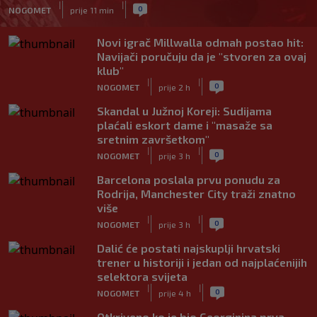
|
|
0
NOGOMET
prije 11 min
Novi igrač Millwalla odmah postao hit:
Navijači poručuju da je "stvoren za ovaj
klub"
|
|
0
NOGOMET
prije 2 h
Skandal u Južnoj Koreji: Sudijama
plaćali eskort dame i "masaže sa
sretnim završetkom"
|
|
0
NOGOMET
prije 3 h
Barcelona poslala prvu ponudu za
Rodrija, Manchester City traži znatno
više
|
|
0
NOGOMET
prije 3 h
Dalić će postati najskuplji hrvatski
trener u historiji i jedan od najplaćenijih
selektora svijeta
|
|
0
NOGOMET
prije 4 h
Otkriveno ko je bio Georginina prva