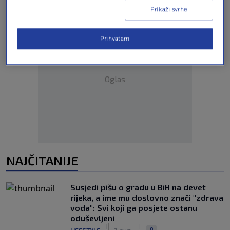
Prikaži svrhe
Prihvatam
Oglas
NAJČITANIJE
Susjedi pišu o gradu u BiH na devet
rijeka, a ime mu doslovno znači "zdrava
voda": Svi koji ga posjete ostanu
oduševljeni
|
|
0
LIFESTYLE
7. aug.