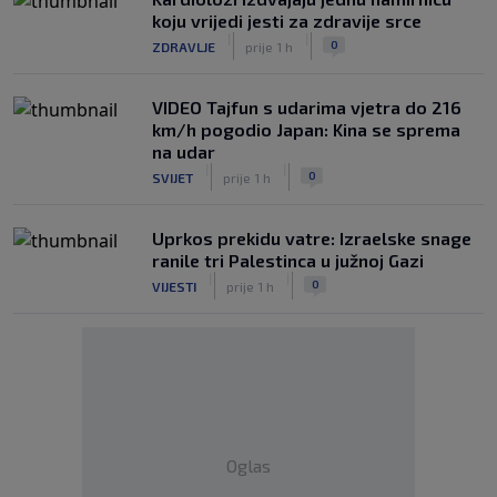
koju vrijedi jesti za zdravije srce
|
|
0
ZDRAVLJE
prije 1 h
VIDEO Tajfun s udarima vjetra do 216
km/h pogodio Japan: Kina se sprema
na udar
|
|
0
SVIJET
prije 1 h
Uprkos prekidu vatre: Izraelske snage
ranile tri Palestinca u južnoj Gazi
|
|
0
VIJESTI
prije 1 h
Oglas