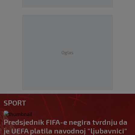
Oglas
SPORT
Predsjednik FIFA-e negira tvrdnju da
je UEFA platila navodnoj "ljubavnici"