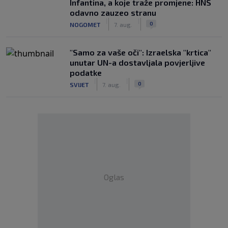
Infantina, a koje traže promjene: HNS
odavno zauzeo stranu
|
|
0
NOGOMET
7. aug.
"Samo za vaše oči": Izraelska "krtica"
unutar UN-a dostavljala povjerljive
podatke
|
|
0
SVIJET
7. aug.
Oglas